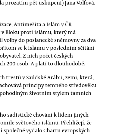
ala prozatím pět uskupení) Jana Volfová.
zace, Antimešita a Islám v ČR
y v Bloku proti islámu, který má
nil volby do poslanecké sněmovny za dva
a přitom se k islámu v posledním sčítání
 obyvatel. Z nich počet českých
ch 200 osob. A platí to dlouhodobě.
h trestů v Saúdské Arábii, zemi, která,
zachovává principy temného středověku
 pohodlným životním stylem tamních
ho sadistické chování k lidem jiných
omile světového islámu. Přehlížejí, že
mí společně vydalo Chartu evropských