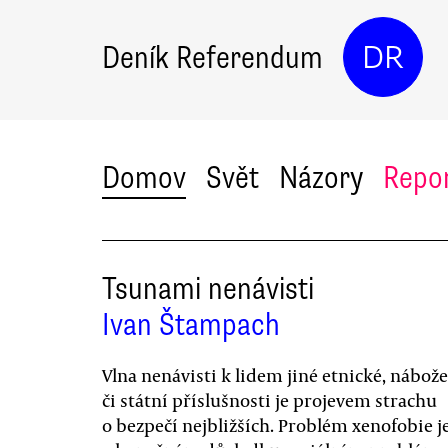
Deník Referendum
DR
Domov
Svět
Názory
Repo
Tsunami nenávisti
Ivan Štampach
Vlna nenávisti k lidem jiné etnické, nábož
či státní příslušnosti je projevem strachu
o bezpečí nejbližších. Problém xenofobie j