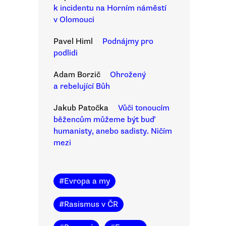
k incidentu na Horním náměstí
v Olomouci
Pavel Himl
Podnájmy pro
podlidi
Adam Borzič
Ohrožený
a rebelující Bůh
Jakub Patočka
Vůči tonoucím
běžencům můžeme být buď
humanisty, anebo sadisty. Ničím
mezi
#
Evropa a my
#
Rasismus v ČR