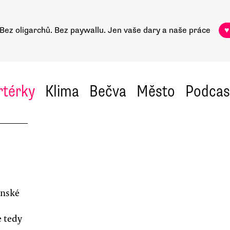
Bez oligarchů. Bez paywallu.
Jen vaše dary a naše práce
♥
rtérky
Klima
Bečva
Město
Podcas
enské
e tedy