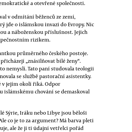
demokratické a otevřené společnosti.
l v odmítání běženců ze zemí,
Prý jde o islámskou invazi do Evropy. Nic
kou a náboženskou příslušnost. Jejich
zpečnostním rizikem.
tantkou průměrného českého postoje.
přicházejí „znásilňovat bílé ženy“.
to nemyslí. Tato paní studovala teologii
věnovala se službě pastorační asistentky.
 v jejím okolí říká. Odpor
u islámskému chování se demaskoval
lé Sýrie, Iráku nebo Libye jsou běloši
Ale co je to za argument? Má barva pleti
e, ale že ji ti údajní vetřelci pořád