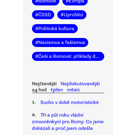
#
Romové
#
Evropa
#
ČSSD
#
Uprchlíci
#
Politická kultura
#
Nacismus a fašismus
#
Češi a Romové: příklady dobré praxe
Nejčtenější
Nejdiskutovanější
24 hod
týden
měsíc
1.
Sucho v době motoristické
2.
Tři a půl roku vládní
zmocněnkyní pro Romy: Co jsme
dokázali a proč jsem odešla