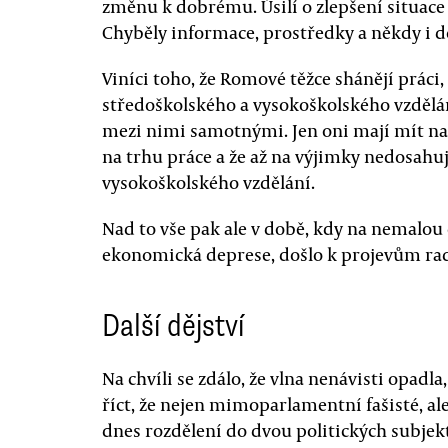
změnu k dobrému. Úsilí o zlepšení situace
Chyběly informace, prostředky a někdy i d
Viníci toho, že Romové těžce shánějí práci
středoškolského a vysokoškolského vzdělán
mezi nimi samotnými. Jen oni mají mít na 
na trhu práce a že až na výjimky nedosahu
vysokoškolského vzdělání.
Nad to vše pak ale v době, kdy na nemalou 
ekonomická deprese, došlo k projevům radi
Další dějství
Na chvíli se zdálo, že vlna nenávisti opadla, 
říct, že nejen mimoparlamentní fašisté, ale
dnes rozdělení do dvou politických subjek