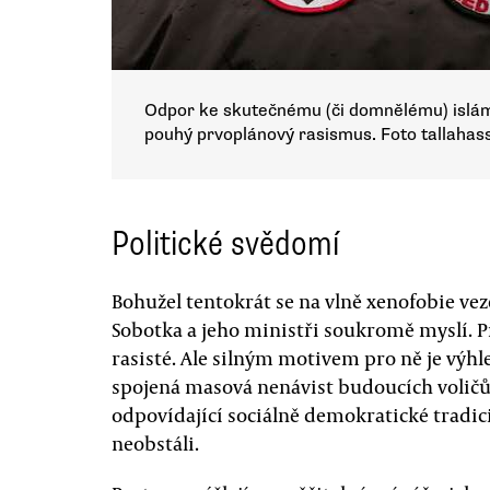
Odpor ke skutečnému (či domnělému) islá
pouhý prvoplánový rasismus. Foto tallaha
Politické svědomí
Bohužel tentokrát se na vlně xenofobie vez
Sobotka a jeho ministři soukromě myslí. Př
rasisté. Ale silným motivem pro ně je výhl
spojená masová nenávist budoucích volič
odpovídající sociálně demokratické tradic
neobstáli.