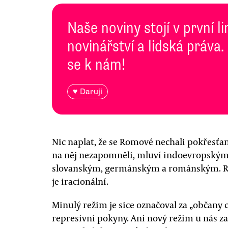
Naše noviny stojí v první l
novinářství a lidská práva.
se k nám!
♥ Daruji
Nic naplat, že se Romové nechali pokřesťanš
na něj nezapomněli, mluví indoevropský
slovanským, germánským a románským. Ra
je iracionální.
Minulý režim je sice označoval za „občany 
represivní pokyny. Ani nový režim u nás z