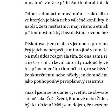
muslimů, v níž se přihlašují k pluralitní, 
Odpor k domácím muslimům se aktualizova
ve kterých je bída nebo válečné konflikty. 
naplat, že ti nešťastníci mají různou etnic
přítomnost má být bez dalšího rovnou be
Diskutoval jsem o nich s jednou reprezen
Prý jejich nebezpečí je mimo jiné v tom, že 
Na můj úděs reagovala tím, že ona sama si 
a než se s ní církevní autority rozloučily, 
Ale přinejmenším tlumočila to, co se běžně
ke skutečnému nebo někdy jen domnělém
jako pouhopouhý prvoplánový rasismus.
Snažil jsem se té dámě vysvětlit, že obyvate
stejně jako Češi, Švédi, Romové nebo Židé. 
být kritériem? Měl jsem dojem, že nevzdoruj