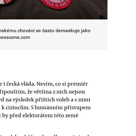
mskému chování se často demaskuje jako
sseescene.com
e i česká vláda. Nevím, co si premiér
ipouštím, že většina z nich nejsou
ed na výsledek příštích voleb a s nimi
ů k cizincům. S humánním přístupem
i by před elektorátem této země