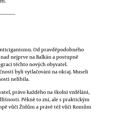
em.
a anticiganismu. Od pravděpodobného
nad nejprve na Balkán a postupně
egraci těchto nových obyvatel.
ostí byli vytlačováni na okraj. Museli
osti nelíbila.
tel, právo každého na školní vzdělání,
lišnosti. Pěkně to zní, ale s praktickým
opě vůči Židům a právě též vůči Romům