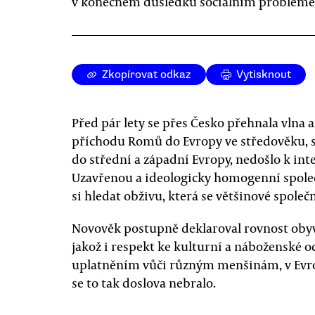
v konečném důsledku sociálním problém
Zkopírovat odkaz
Vytisknout
Před pár lety se přes Česko přehnala vln
příchodu Romů do Evropy ve středověku, s
do střední a západní Evropy, nedošlo k int
Uzavřenou a ideologicky homogenní společn
si hledat obživu, která se většinové společn
Novověk postupně deklaroval rovnost obyva
jakož i respekt ke kulturní a náboženské od
uplatněním vůči různým menšinám, v Evr
se to tak doslova nebralo.