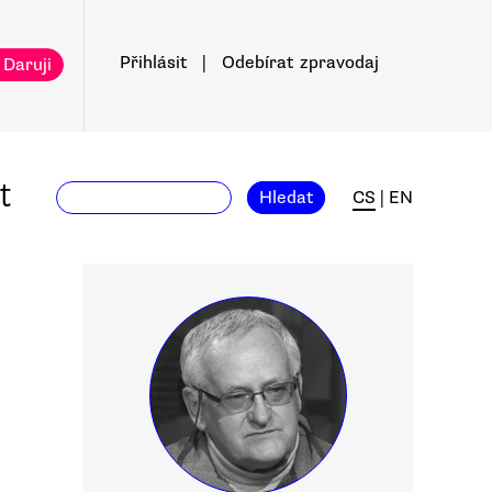
Přihlásit
|
Odebírat
zpravodaj
 Daruji
t
Hledat
CS
|
EN