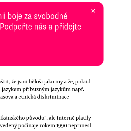
×
inii boje za svobodné
 Podpořte nás a přidejte
tit, že jsou běloši jako my a že, pokud
m jazykem příbuzným jazykům např.
sová a etnická diskriminace
cikánského původu“, ale interně platily
avedený počínaje rokem 1990 nepřinesl