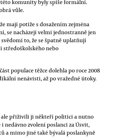
 této komunity byly spíše formální.
obrá vůle.
, že mají potíže s dosažením zejména
í, se nacházejí velmi jednostranně jen
svědomí to, že se špatně uplatňují
jí středoškolského nebo
část populace těžce dolehla po roce 2008
kální nenávisti, až po vražedné útoky.
ale přiživili ji někteří politici a nutno
 i nedávno zvolení poslanci za Úsvit,
tů a mimo jiné také bývalá poslankyně