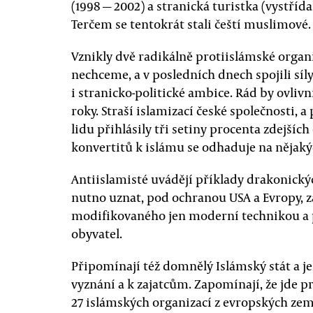
(1998 — 2002) a stranická turistka (vystříd
Terčem se tentokrát stali čeští muslimové.
Vznikly dvě radikálně protiislámské organi
nechceme, a v posledních dnech spojili síl
i stranicko-politické ambice. Rád by ovliv
roky. Straší islamizací české společnosti, 
lidu přihlásily tři setiny procenta zdejších
konvertitů k islámu se odhaduje na nějaký
Antiislamisté uvádějí příklady drakonickýc
nutno uznat, pod ochranou USA a Evropy, 
modifikovaného jen moderní technikou a
obyvatel.
Připomínají též domnělý Islámský stát a je
vyznání a k zajatcům. Zapomínají, že jde pr
27 islámských organizací z evropských ze