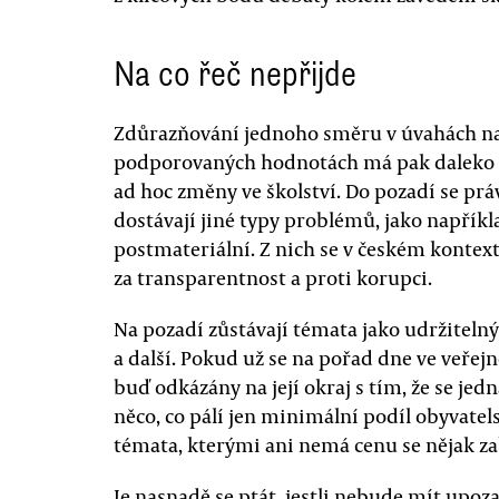
Na co řeč nepřijde
Zdůrazňování jednoho směru v úvahách nad
podporovaných hodnotách má pak daleko vě
ad hoc změny ve školství. Do pozadí se prá
dostávají jiné typy problémů, jako napřík
postmateriální. Z nich se v českém kontex
za transparentnost a proti korupci.
Na pozadí zůstávají témata jako udržitelný
a další. Pokud už se na pořad dne ve veřejn
buď odkázány na její okraj s tím, že se je
něco, co pálí jen minimální podíl obyvate
témata, kterými ani nemá cenu se nějak za
Je nasnadě se ptát, jestli nebude mít upo