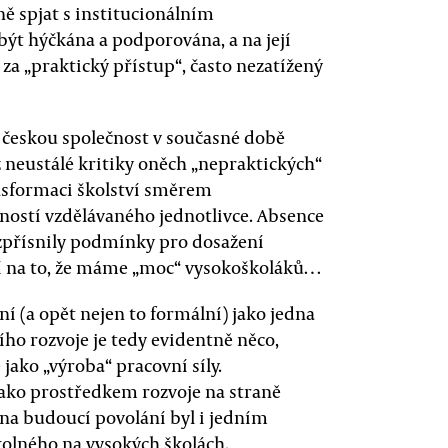
ně spjat s institucionálním
být hýčkána a podporována, a na její
za „praktický přístup“, často nezatížený
českou společnost v současné době
z neustálé kritiky oněch „nepraktických“
ansformaci školství směrem
ností vzdělávaného jednotlivce. Absence
e zpřísnily podmínky pro dosažení
ní na to, že máme „moc“ vysokoškoláků…
í (a opět nejen to formální) jako jedna
ho rozvoje je tedy evidentně něco,
 jako „výroba“ pracovní síly.
ako prostředkem rozvoje na straně
na budoucí povolání byl i jedním
kolného na vysokých školách.