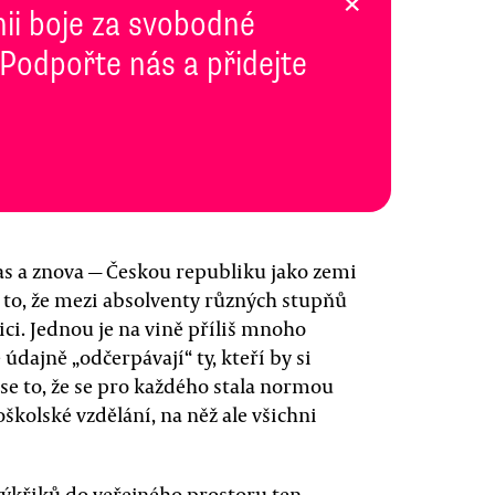
×
inii boje za svobodné
 Podpořte nás a přidejte
zas a znova — Českou republiku jako zemi
 to, že mezi absolventy různých stupňů
ici. Jednou je na vině příliš mnoho
dajně „odčerpávají“ ty, kteří by si
zase to, že se pro každého stala normou
kolské vzdělání, na něž ale všichni
výkřiků do veřejného prostoru ten