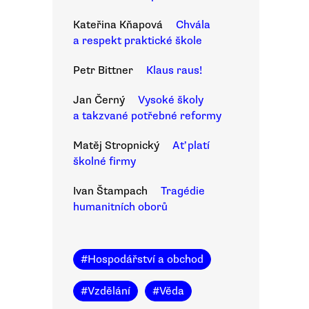
Kateřina Kňapová
Chvála
a respekt praktické škole
Petr Bittner
Klaus raus!
Jan Černý
Vysoké školy
a takzvané potřebné reformy
Matěj Stropnický
Ať platí
školné firmy
Ivan Štampach
Tragédie
humanitních oborů
#
Hospodářství a obchod
#
Vzdělání
#
Věda