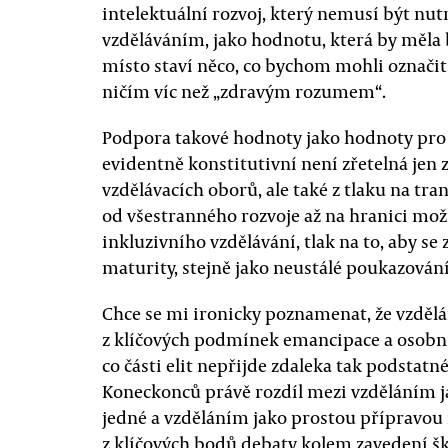
intelektuální rozvoj, který nemusí být nut
vzděláváním, jako hodnotu, která by měla 
místo staví něco, co bychom mohli označit 
ničím víc než „zdravým rozumem“.
Podpora takové hodnoty jako hodnoty pro 
evidentně konstitutivní není zřetelná jen 
vzdělávacích oborů, ale také z tlaku na tr
od všestranného rozvoje až na hranici mož
inkluzivního vzdělávání, tlak na to, aby s
maturity, stejně jako neustálé poukazová
Chce se mi ironicky poznamenat, že vzdělán
z klíčových podmínek emancipace a osobní
co části elit nepřijde zdaleka tak podstatné
Koneckonců právě rozdíl mezi vzděláním j
jedné a vzděláním jako prostou přípravou 
z klíčových bodů debaty kolem zavedení š