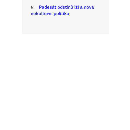
5.
Padesát odstínů lži a nová
nekulturní politika