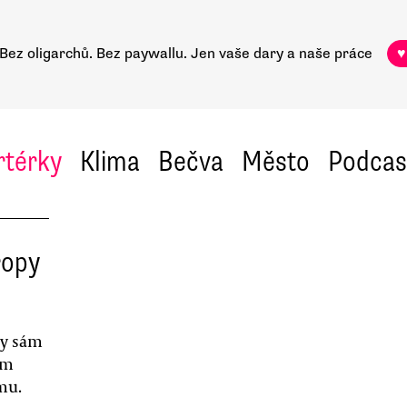
Bez oligarchů. Bez paywallu.
Jen vaše dary a naše práce
♥
rtérky
Klima
Bečva
Město
Podcas
ropy
by sám
em
mu.