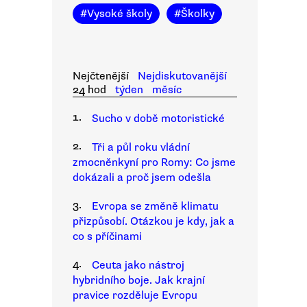
#
Vysoké školy
#
Školky
Nejčtenější
Nejdiskutovanější
24 hod
týden
měsíc
1.
Sucho v době motoristické
2.
Tři a půl roku vládní
zmocněnkyní pro Romy: Co jsme
dokázali a proč jsem odešla
3.
Evropa se změně klimatu
přizpůsobí. Otázkou je kdy, jak a
co s příčinami
4.
Ceuta jako nástroj
hybridního boje. Jak krajní
pravice rozděluje Evropu