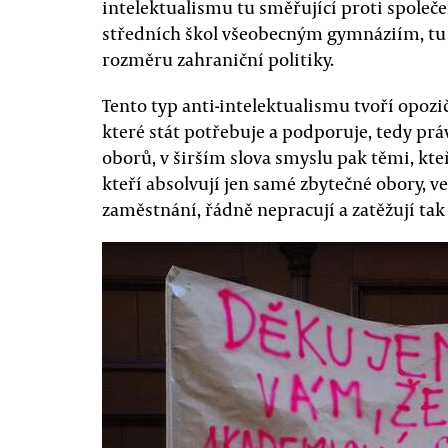
intelektualismu tu směřující proti spol
středních škol všeobecným gymnáziím, tu 
rozměru zahraniční politiky.
Tento typ anti-intelektualismu tvoří opozi
které stát potřebuje a podporuje, tedy prá
oborů, v širším slova smyslu pak těmi, kteř
kteří absolvují jen samé zbytečné obory, v
zaměstnání, řádně nepracují a zatěžují tak 