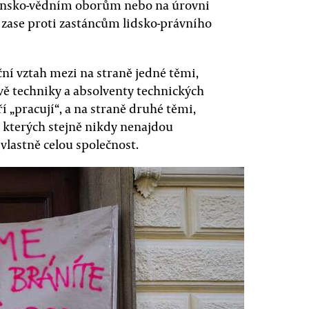
ečensko-vědním oborům nebo na úrovni
zase proti zastáncům lidsko-právního
ční vztah mezi na straně jedné těmi,
vě techniky a absolventy technických
í „pracují“, a na straně druhé těmi,
e kterých stejně nikdy nenajdou
vlastně celou společnost.