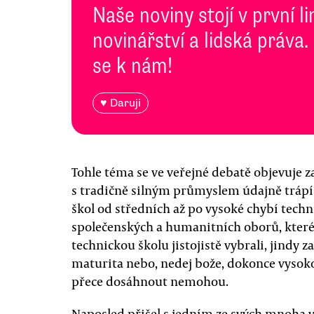
Naše noviny stojí v první l
novinářství a lidská práva.
se k nám!
♥ Daruji
Tohle téma se ve veřejné debatě objevuje 
s tradičně silným průmyslem údajně trápí
škol od středních až po vysoké chybí techn
společenských a humanitních oborů, které ú
technickou školu jistojistě vybrali, jindy 
maturita nebo, nedej bože, dokonce vysokoš
přece dosáhnout nemohou.
Naposled přišel s jedním ze svých mnoha 