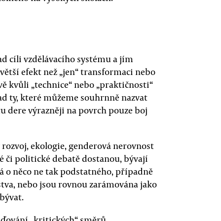
 cíli vzdělávacího systému a jím
tší efekt než „jen“ transformaci nebo
vě kvůli „technice“ nebo „praktičnosti“
lad ty, které můžeme souhrnně nazvat
tu dere výrazněji na povrch pouze boj
 rozvoj, ekologie, genderová nerovnost
é či politické debatě dostanou, bývají
dná o něco ne tak podstatného, případně
lstva, nebo jsou rovnou zarámována jako
bývat.
zaďování „kritických“ směrů