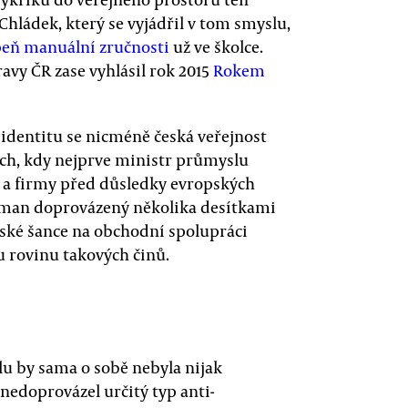
Chládek, který se vyjádřil v tom smyslu,
peň manuální zručnosti
už ve školce.
ravy ČR zase vyhlásil rok 2015
Rokem
 identitu se nicméně česká veřejnost
ech, kdy nejprve ministr průmyslu
 a firmy před důsledky evropských
Zeman doprovázený několika desítkami
eské šance na obchodní spolupráci
u rovinu takových činů.
u by sama o sobě nebyla nijak
nedoprovázel určitý typ anti-