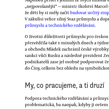
„nejpovolanější“ — ministr školství Marcel 
že děti by si měly začít
budovat určitý stu
V zákulisí velice silný Svaz průmyslu a dop
průmyslu a technického vzdělávání
.
O životní důležitosti průmyslu pro českou
přesvědčila také v minulých dnech a týdn
a obchodu Mládek zachránil české výrobky
sankcí vůči Rusku a následně prezident 
podnikatelů zase jel osobně podporovat č
do Číny, celkem bez ohledu na symbolicko
My, co pracujeme, a ti druzí
Podpora technického vzdělávání a průmysl
problematická, ba naopak, kdyby ji ovšem 