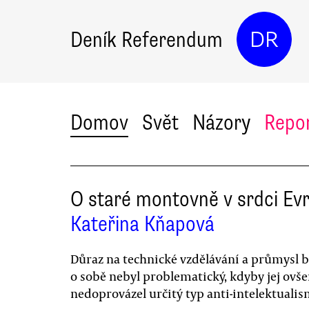
Deník Referendum
DR
Domov
Svět
Názory
Repo
O staré montovně v srdci Ev
Kateřina Kňapová
Důraz na technické vzdělávání a průmysl 
o sobě nebyl problematický, kdyby jej ovš
nedoprovázel určitý typ anti-intelektualis