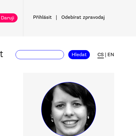
Přihlásit
|
Odebírat
zpravodaj
 Daruji
t
Hledat
CS
|
EN