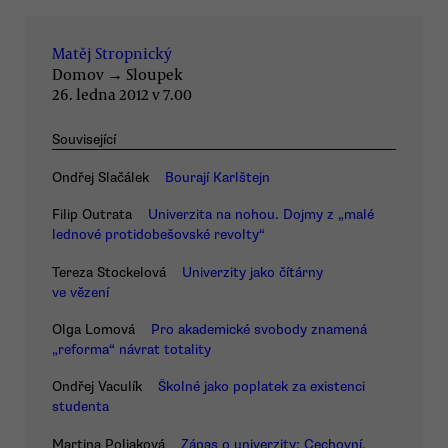
Matěj Stropnický
Domov
→
Sloupek
26. ledna 2012 v 7.00
Související
Ondřej Slačálek
Bourají Karlštejn
Filip Outrata
Univerzita na nohou. Dojmy z „malé
lednové protidobešovské revolty“
Tereza Stockelová
Univerzity jako čítárny
ve vězení
Olga Lomová
Pro akademické svobody znamená
„reforma“ návrat totality
Ondřej Vaculík
Školné jako poplatek za existenci
studenta
Martina Poliaková
Zápas o univerzity: Cechovní,