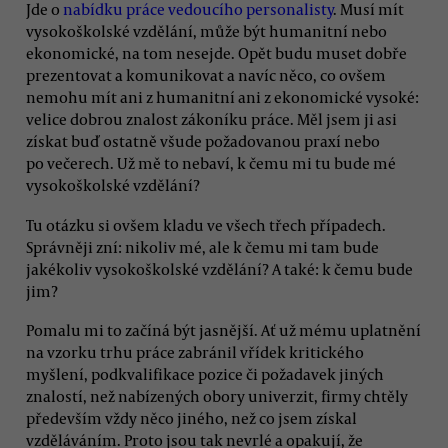
Jde o
nabídku práce vedoucího personalisty
. Musí mít
vysokoškolské vzdělání, může být humanitní nebo
ekonomické, na tom nesejde. Opět budu muset dobře
prezentovat a komunikovat a navíc něco, co ovšem
nemohu mít ani z humanitní ani z ekonomické vysoké:
velice dobrou znalost zákoníku práce. Měl jsem ji asi
získat buď ostatně všude požadovanou praxí nebo
po večerech. Už mě to nebaví, k čemu mi tu bude mé
vysokoškolské vzdělání?
Tu otázku si ovšem kladu ve všech třech případech.
Správněji zní: nikoliv mé, ale k čemu mi tam bude
jakékoliv vysokoškolské vzdělání? A také: k čemu bude
jim?
Pomalu mi to začíná být jasnější. Ať už mému uplatnění
na vzorku trhu práce zabránil vřídek kritického
myšlení, podkvalifikace pozice či požadavek jiných
znalostí, než nabízených obory univerzit, firmy chtěly
především vždy něco jiného, než co jsem získal
vzděláváním. Proto jsou tak nevrlé a opakují, že