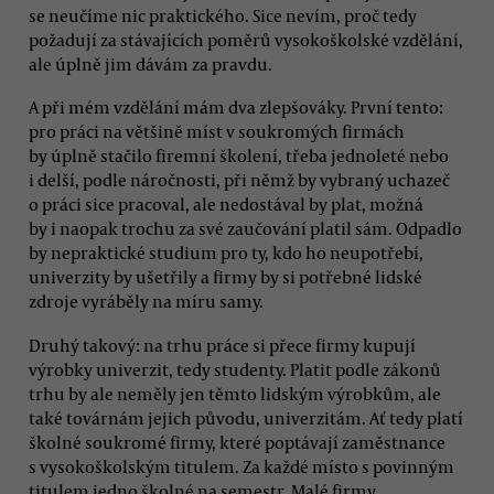
se neučíme nic praktického. Sice nevím, proč tedy
požadují za stávajících poměrů vysokoškolské vzdělání,
ale úplně jim dávám za pravdu.
A při mém vzdělání mám dva zlepšováky. První tento:
pro práci na většině míst v soukromých firmách
by úplně stačilo firemní školení, třeba jednoleté nebo
i delší, podle náročnosti, při němž by vybraný uchazeč
o práci sice pracoval, ale nedostával by plat, možná
by i naopak trochu za své zaučování platil sám. Odpadlo
by nepraktické studium pro ty, kdo ho neupotřebí,
univerzity by ušetřily a firmy by si potřebné lidské
zdroje vyráběly na míru samy.
Druhý takový: na trhu práce si přece firmy kupují
výrobky univerzit, tedy studenty. Platit podle zákonů
trhu by ale neměly jen těmto lidským výrobkům, ale
také továrnám jejich původu, univerzitám. Ať tedy platí
školné soukromé firmy, které poptávají zaměstnance
s vysokoškolským titulem. Za každé místo s povinným
titulem jedno školné na semestr. Malé firmy