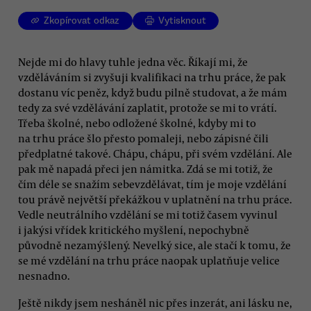
Zkopírovat odkaz
Vytisknout
Nejde mi do hlavy tuhle jedna věc. Říkají mi, že
vzděláváním si zvyšuji kvalifikaci na trhu práce, že pak
dostanu víc peněz, když budu pilně studovat, a že mám
tedy za své vzdělávání zaplatit, protože se mi to vrátí.
Třeba školné, nebo odložené školné, kdyby mi to
na trhu práce šlo přesto pomaleji, nebo zápisné čili
předplatné takové. Chápu, chápu, při svém vzdělání. Ale
pak mě napadá přeci jen námitka. Zdá se mi totiž, že
čím déle se snažím sebevzdělávat, tím je moje vzdělání
tou právě největší překážkou v uplatnění na trhu práce.
Vedle neutrálního vzdělání se mi totiž časem vyvinul
i jakýsi vřídek kritického myšlení, nepochybně
původně nezamýšlený. Nevelký sice, ale stačí k tomu, že
se mé vzdělání na trhu práce naopak uplatňuje velice
nesnadno.
Ještě nikdy jsem nesháněl nic přes inzerát, ani lásku ne,