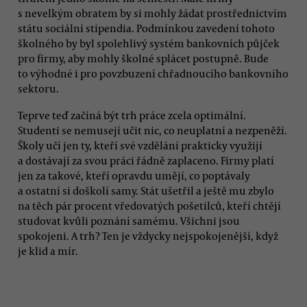
s nevelkým obratem by si mohly žádat prostřednictvím
státu sociální stipendia. Podmínkou zavedení tohoto
školného by byl spolehlivý systém bankovních půjček
pro firmy, aby mohly školné splácet postupně. Bude
to výhodné i pro povzbuzení chřadnoucího bankovního
sektoru.
Teprve teď začíná být trh práce zcela optimální.
Studenti se nemusejí učit nic, co neuplatní a nezpeněží.
Školy učí jen ty, kteří své vzdělání prakticky využijí
a dostávají za svou práci řádně zaplaceno. Firmy platí
jen za takové, kteří opravdu umějí, co poptávaly
a ostatní si doškolí samy. Stát ušetřil a ještě mu zbylo
na těch pár procent vředovatých pošetilců, kteří chtějí
studovat kvůli poznání samému. Všichni jsou
spokojeni. A trh? Ten je vždycky nejspokojenější, když
je klid a mír.