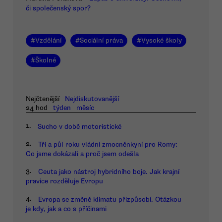
či společenský spor?
#
Vzdělání
#
Sociální práva
#
Vysoké školy
#
Školné
Nejčtenější
Nejdiskutovanější
24 hod
týden
měsíc
1.
Sucho v době motoristické
2.
Tři a půl roku vládní zmocněnkyní pro Romy:
Co jsme dokázali a proč jsem odešla
3.
Ceuta jako nástroj hybridního boje. Jak krajní
pravice rozděluje Evropu
4.
Evropa se změně klimatu přizpůsobí. Otázkou
je kdy, jak a co s příčinami