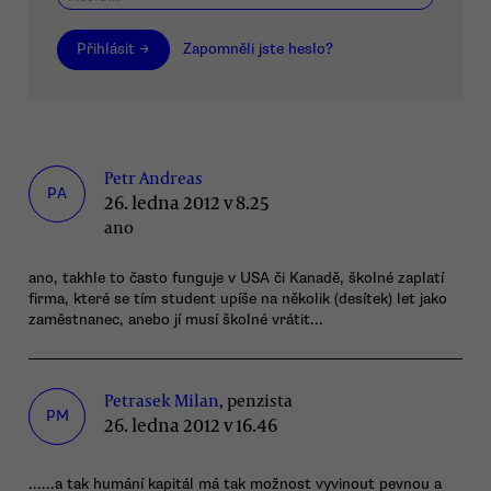
Přihlásit →
Zapomněli jste heslo?
Petr Andreas
PA
26. ledna 2012 v 8.25
ano
ano, takhle to často funguje v USA či Kanadě, školné zaplatí
firma, které se tím student upíše na několik (desítek) let jako
zaměstnanec, anebo jí musí školné vrátit...
Petrasek Milan
, penzista
PM
26. ledna 2012 v 16.46
......a tak humání kapitál má tak možnost vyvinout pevnou a