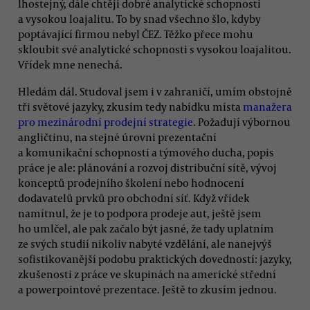
lhostejný, dále chtějí dobré analytické schopnosti
a vysokou loajalitu. To by snad všechno šlo, kdyby
poptávající firmou nebyl ČEZ. Těžko přece mohu
skloubit své analytické schopnosti s vysokou loajalitou.
Vřídek mne nenechá.
Hledám dál. Studoval jsem i v zahraničí, umím obstojně
tři světové jazyky, zkusím tedy nabídku místa
manažera
pro mezinárodní prodejní strategie
. Požadují výbornou
angličtinu, na stejné úrovni prezentační
a komunikační schopnosti a týmového ducha, popis
práce je ale: plánování a rozvoj distribuční sítě, vývoj
konceptů prodejního školení nebo hodnocení
dodavatelů prvků pro obchodní síť. Když vřídek
namítnul, že je to podpora prodeje aut, ještě jsem
ho umlčel, ale pak začalo být jasné, že tady uplatním
ze svých studií nikoliv nabyté vzdělání, ale nanejvýš
sofistikovanější podobu praktických dovedností: jazyky,
zkušenosti z práce ve skupinách na americké střední
a powerpointové prezentace. Ještě to zkusím jednou.