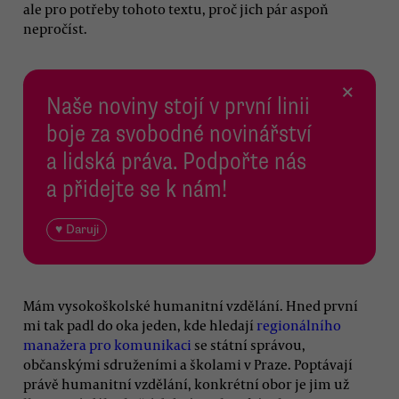
ale pro potřeby tohoto textu, proč jich pár aspoň
nepročíst.
×
Naše noviny stojí v první linii
boje za svobodné novinářství
a lidská práva. Podpořte nás
a přidejte se k nám!
♥ Daruji
Mám vysokoškolské humanitní vzdělání. Hned první
mi tak padl do oka jeden, kde hledají
regionálního
manažera pro komunikaci
se státní správou,
občanskými sdruženími a školami v Praze. Poptávají
právě humanitní vzdělání, konkrétní obor je jim už