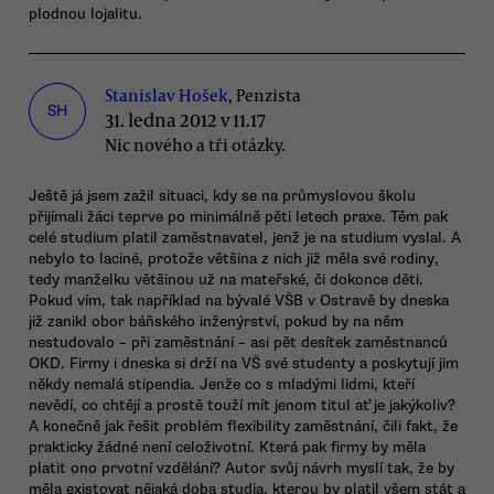
plodnou lojalitu.
Stanislav Hošek
, Penzista
SH
31. ledna 2012 v 11.17
Nic nového a tři otázky.
Ještě já jsem zažil situaci, kdy se na průmyslovou školu
přijímali žáci teprve po minimálně pěti letech praxe. Těm pak
celé studium platil zaměstnavatel, jenž je na studium vyslal. A
nebylo to laciné, protože většina z nich již měla své rodiny,
tedy manželku většinou už na mateřské, či dokonce děti.
Pokud vím, tak například na bývalé VŠB v Ostravě by dneska
již zanikl obor báňského inženýrství, pokud by na něm
nestudovalo – při zaměstnání – asi pět desítek zaměstnanců
OKD. Firmy i dneska si drží na VŠ své studenty a poskytují jim
někdy nemalá stipendia. Jenže co s mladými lidmi, kteří
nevědí, co chtějí a prostě touží mít jenom titul ať je jakýkoliv?
A konečně jak řešit problém flexibility zaměstnání, čili fakt, že
prakticky žádné není celoživotní. Která pak firmy by měla
platit ono prvotní vzdělání? Autor svůj návrh myslí tak, že by
měla existovat nějaká doba studia, kterou by platil všem stát a