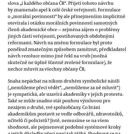
slova „i každého občana ČR“. Přijetí tohoto návrhu
by znamenalo apel k celé české veřejnosti. Formulace
o „morální povinnosti“ by ale přinejmenším implicitně
otevírala i otázku morálních povinností samotných
členů akademické obce — zejména zájem o problémy
jiných částí veřejnosti, postihovaných obdobnými
reformami. Návrh na změnu formulace byl proto
poněkud zmatečným způsobem zamítnut, předkladatel
návrh rezoluce mimo jiné řekl na vrub (možná
skutečně ne úplně šťastně zvolené formulace), že
nechce mluvit za všechny občany ČR.
Snaha nepáchat na nikom druhém symbolické násilí
(„nemůžeme přeci vědět“, „nemůžeme za ně mluvit“)
je sympatická, ale uzavírá akademiky v jejich protestu.
Také se může snadno stát pouhou výmluvou pro
nezájem o druhé, své spoluobčany. Co brání
akademikům postavit se vedle odborářů, zdravotníků,
učitelů či policistů? Jistě, nemusíme se na všem
shodnout, ale pojmenovat podobné systémové kroky
a jejich důsledky přeci není tak těžké. Shodnout se na