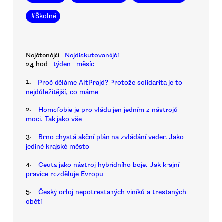
#
Školné
Nejčtenější
Nejdiskutovanější
24 hod
týden
měsíc
1.
Proč děláme AltPrajd? Protože solidarita je to
nejdůležitější, co máme
2.
Homofobie je pro vládu jen jedním z nástrojů
moci. Tak jako vše
3.
Brno chystá akční plán na zvládání veder. Jako
jediné krajské město
4.
Ceuta jako nástroj hybridního boje. Jak krajní
pravice rozděluje Evropu
5.
Český orloj nepotrestaných viníků a trestaných
obětí