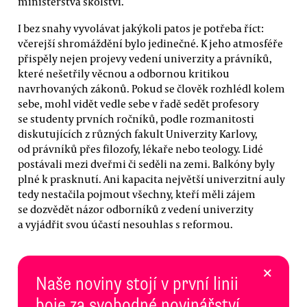
ministerstva školství.
I bez snahy vyvolávat jakýkoli patos je potřeba říct:
včerejší shromáždění bylo jedinečné. K jeho atmosféře
přispěly nejen projevy vedení univerzity a právníků,
které nešetřily věcnou a odbornou kritikou
navrhovaných zákonů. Pokud se člověk rozhlédl kolem
sebe, mohl vidět vedle sebe v řadě sedět profesory
se studenty prvních ročníků, podle rozmanitosti
diskutujících z různých fakult Univerzity Karlovy,
od právníků přes filozofy, lékaře nebo teology. Lidé
postávali mezi dveřmi či seděli na zemi. Balkóny byly
plné k prasknutí. Ani kapacita největší univerzitní auly
tedy nestačila pojmout všechny, kteří měli zájem
se dozvědět názor odborníků z vedení univerzity
a vyjádřit svou účastí nesouhlas s reformou.
×
Naše noviny stojí v první linii
boje za svobodné novinářství