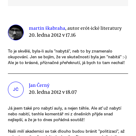
martin škabraha
, autor erót-ické literatury
20. ledna 2012 v 17.16
To je skvělé, byla-li aula "nabytá", neb to by znamenalo
okupování. Jen se bojím, že ve skutečnosti byla jen "nabitá" :-)
Ale je to krásné, příznačné přeřeknutí, já bych to tam nechal!
Jan Černý
JČ
20. ledna 2012 v 18.07
Já jsem také pro nabytí auly, a nejen téhle. Ale ať už nabytí
nebo nabití, tenhle komentář mi z dnešních přijde snad
nejlepší, a že je to dnes pořádná soutěž!
Naši milí akademici se tak dlouho budou bránit "politizaci", až