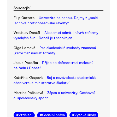
Související
Filip Outrata
Univerzita na nohou. Dojmy z „malé
lednové protidobešovské revolty“
Vratislav Dostál
Akademici odmítli návrh reformy
vysokých škol. Dobeš je znepokojen
Olga Lomová
Pro akademické svobody znamená
„reforma“ návrat totality
Jakub Patočka
Přijde po defenestraci melounů
na řadu i Dobeš?
Kateřina Kňapová
Boj o nezávislost: akademická
obec versus ministerstvo školství
Martina Poliaková
Zápas o univerzity: Cechovní,
či společenský spor?
#
Vzdělání
#
Sociální práva
#
Vysoké školy