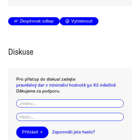
Zkopírovat odkaz
Vytisknout
Diskuse
Pro přístup do diskusí zadejte
pravidelný dar v minimální hodnotě 50 Kč měsíčně
Děkujeme za podporu.
Přihlásit →
Zapomněli jste heslo?