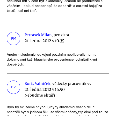
nebudou mít v čem být akademiky. Stanou se podnikateli s
věděním - pokud nepochopí, že odboráři a ostatní bojují za
totéž, zač oni teď.
Petrasek Milan
, penzista
PM
21. ledna 2012 v 10.35
Anebo - akademici odkojení pozdním neoliberalismem a
dokrmovaní kaší klausianské provenience, odmítají krmi
dospělých.
Boris Valníček
, vědecký pracovník vv
BV
21. ledna 2012 v 16.50
Nebuďme elitáři!
Bylo by skutečně chybou,kdyby akademici všeho druhu
nechtěli být v jednom šiku se všemi občany,trpícími pod touto