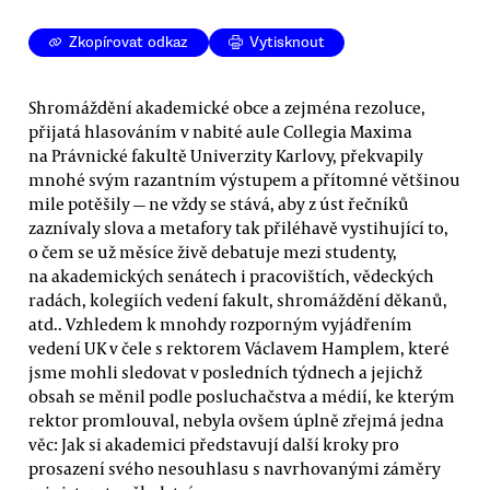
Zkopírovat odkaz
Vytisknout
Shromáždění akademické obce a zejména rezoluce,
přijatá hlasováním v nabité aule Collegia Maxima
na Právnické fakultě Univerzity Karlovy, překvapily
mnohé svým razantním výstupem a přítomné většinou
mile potěšily — ne vždy se stává, aby z úst řečníků
zaznívaly slova a metafory tak přiléhavě vystihující to,
o čem se už měsíce živě debatuje mezi studenty,
na akademických senátech i pracovištích, vědeckých
radách, kolegiích vedení fakult, shromáždění děkanů,
atd.. Vzhledem k mnohdy rozporným vyjádřením
vedení UK v čele s rektorem Václavem Hamplem, které
jsme mohli sledovat v posledních týdnech a jejichž
obsah se měnil podle posluchačstva a médií, ke kterým
rektor promlouval, nebyla ovšem úplně zřejmá jedna
věc: Jak si akademici představují další kroky pro
prosazení svého nesouhlasu s navrhovanými záměry