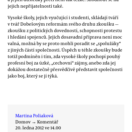
jejich nepřijatelnosti také.
Vysoké školy, jejich vyučující i studenti, skládají tváří
v tvář Dobešovým reformám svého druhu zkoušku —
zkoušku z politických dovedností, schopnosti protestu
i hledání spojenců. Jejich dosavadní příprava není moc
valná, možná by se proto mohli poradit se „spolužáky“
z jiných částí společnosti. Úspěch u téhle zkoušky bude
totiž podmíněn i tím, zda vysoké školy pochopí pouhý
profesní boj za úzké, „cechovní“ zájmy, anebo zda jej
dokážou dostatečně přesvědčivě představit společnosti
jako boj, který se jí týká.
Martina Poliaková
Domov
→
Komentář
20. ledna 2012 ve 14.00