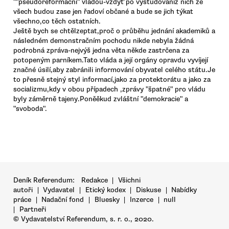
""pseudoreformační" vládou-vždyť po vystudováníz nich ze
všech budou zase jen řadoví občané a bude se jich týkat
všechno,co těch ostatních.
Ještě bych se chtělzeptat,proč o průběhu jednání akademiků a
následném demonstračním pochodu nikde nebyla žádná
podrobná zpráva-nejvýš jedna věta někde zastrčena za
potopeným parníkem.Tato vláda a její orgány opravdu vyvíjejí
značné úsilí,aby zabránili informování obyvatel celého státu.Je
to přesně stejný styl informací,jako za protektorátu a jako za
socializmu,kdy v obou případech ,zprávy "špatné" pro vládu
byly záměrně tajeny.Poněěkud zvláštní "demokracie" a
"svoboda".
Deník Referendum:
Redakce
|
Všichni
autoři
|
Vydavatel
|
Etický kodex
|
Diskuse
|
Nabídky
práce
|
Nadační fond
|
Bluesky
|
Inzerce
|
null
|
Partneři
© Vydavatelství Referendum, s. r. o., 2020.