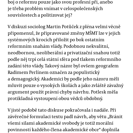
boj o reformu pouze jako svou profesní při, anebo
je třeba problém vnímat v celospolečenských
souvislostech a politizovat jej?
V diskuzi sociolog Martin Potůček z pléna velmi věcně
připomenul, že připravované změny MŠMT lze v jejich
systémových krocích přiložit po bok ostatním
reformním snahám vlády. Podobnou nekvalitní,
neodbornou, neoliberální a privatizační snahou totiž
podle něj trpí celá státní sféra pod tlakem reformního
zadání této vlády. Takový názor byl ovšem geografem
Radimem Perlínem označen za populistický
a demagogický. Akademici by podle jeho názoru měli
mluvit pouze o vysokých školách a jako zvláště závažný
argument použít právní chyby návrhu. Potlesk měla
protikladná vystoupení obou vědců obdobný.
V jisté podobě tato diskuse pokračovala i nadále. Při
závěrečné formulaci textu padl návrh, aby větu „Bránit
všemi silami akademické svobody je totiž morální
povinností každého člena akademické obce“ doplnila