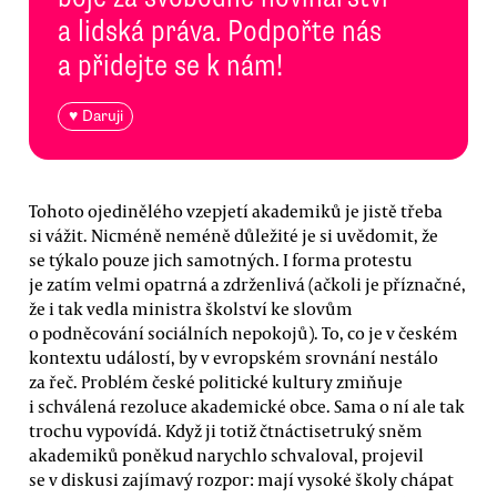
a lidská práva. Podpořte nás
a přidejte se k nám!
♥ Daruji
Tohoto ojedinělého vzepjetí akademiků je jistě třeba
si vážit. Nicméně neméně důležité je si uvědomit, že
se týkalo pouze jich samotných. I forma protestu
je zatím velmi opatrná a zdrženlivá (ačkoli je příznačné,
že i tak vedla ministra školství ke slovům
o podněcování sociálních nepokojů). To, co je v českém
kontextu událostí, by v evropském srovnání nestálo
za řeč. Problém české politické kultury zmiňuje
i schválená rezoluce akademické obce. Sama o ní ale tak
trochu vypovídá. Když ji totiž čtnáctisetruký sněm
akademiků poněkud narychlo schvaloval, projevil
se v diskusi zajímavý rozpor: mají vysoké školy chápat