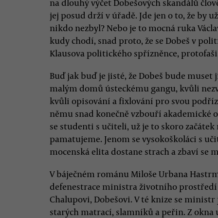
na dlouhý výčet Dobešových skandálů člově
jej posud drží v úřadě. Jde jen o to, že by
nikdo nezbyl? Nebo je to mocná ruka Václa
kudy chodí, snad proto, že se Dobeš v pol
Klausova politického spřízněnce, protofaš
Buď jak buď je jisté, že Dobeš bude muset j
malým domů ústeckému gangu, kvůli nezv
kvůli opisování a fixlování pro svou podří
němu snad konečně vzbouří akademické obce
se studenti s učiteli, už je to skoro začátek
pamatujeme. Jenom se vysokoškoláci s učit
mocenská elita dostane strach a zbaví se mi
V báječném románu Miloše Urbana Hastrm
defenestrace ministra životního prostřed
Chalupovi, Dobešovi. V té knize se minist
starých matrací, slamníků a peřin. Z okna 