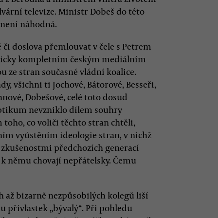
vární televize. Ministr Dobeš do této
a není náhodná.
ě či doslova přemlouvat v čele s Petrem
akticky kompletním českým mediálním
u ze stran současné vládní koalice.
, všichni ti Jochové, Bátorové, Besseři,
hnové, Dobešové, celé toto dosud
optikum nevzniklo dílem souhry
oho, co voliči těchto stran chtěli,
ím vyústěním ideologie stran, v nichž
i zkušenostmi předchozích generací
e k němu chovají nepřátelsky. Čemu
h až bizarně nezpůsobilých kolegů liší
 přívlastek „bývalý“. Při pohledu