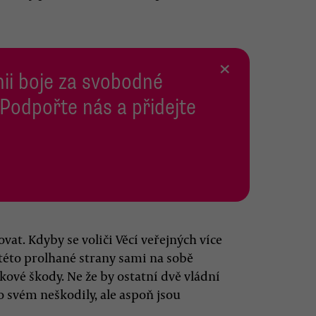
×
inii boje za svobodné
 Podpořte nás a přidejte
ovat. Kdyby se voliči Věcí veřejných více
u této prolhané strany sami na sobě
ové škody. Ne že by ostatní dvě vládní
 svém neškodily, ale aspoň jsou