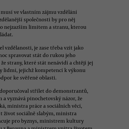
ý musí ve vlastním zájmu vzdělání
zdělanější společnosti by pro něj
o nejzazším limitem a stranu, kterou
ládat.
l vzdělanosti, je zase třeba vzít jako
moc spravovat stát do rukou jeho
e strany, které stát nenávidí a chtějí jej
vy lidmi, jejichž kompetencí k výkonu
dpor ke svěřené oblasti.
 doporučoval střílet do demonstrantů,
 a vyznává pinochetovský názor, že
ká, ministra práce a sociálních věcí,
it život sociálně slabým, ministra
racuje pro byznys, ministrem kultury
u z Berouna a ministrem vnitra životem