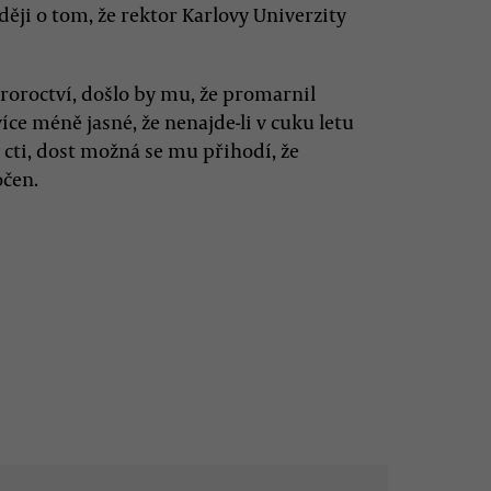
ji o tom, že rektor Karlovy Univerzity
 proroctví, došlo by mu, že promarnil
více méně jasné, že nenajde-li v cuku letu
 cti, dost možná se mu přihodí, že
čen.