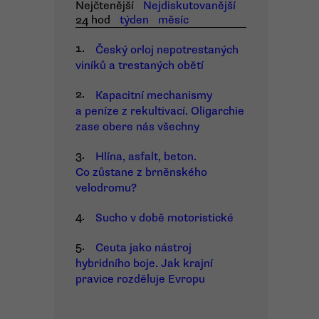
Nejčtenější
Nejdiskutovanější
24 hod
týden
měsíc
1.
Český orloj nepotrestaných
viníků a trestaných obětí
2.
Kapacitní mechanismy
a peníze z rekultivací. Oligarchie
zase obere nás všechny
3.
Hlína, asfalt, beton.
Co zůstane z brněnského
velodromu?
4.
Sucho v době motoristické
5.
Ceuta jako nástroj
hybridního boje. Jak krajní
pravice rozděluje Evropu