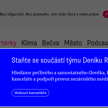
Bez oligarchů. Bez paywallu.
Jen vaše dary a naše práce
♥
rtérky
Klima
Bečva
Město
Podcas
Staňte se součástí týmu Deníku
unů
Hledáme pečlivého a samostatného člověka, k
kanceláře a podpoří provoz nezávislého médi
Vedoucí kanceláře
rzity
nistr