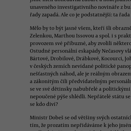
unaveného investigativního novináře z bul
řady zapadá. Ale co je podstatnější: ta řad
Mělo by to být jasné všem, kteří šli obrazn
Zelenkou, Marthou Issovou a spol. i s pr
provozem své příbuzné, aby zvolili některo
Ostudné personální eskapády Nečasovy vlády
Bártové, Drobilové, Drábkové, Kocourci, Jo
v českých zemích nevídané politické pan
nešťastných náhod, ale je reálným obrazem t
a zákonitým čili předvídatelným personáln
se ve své dětinsky nabubřelé a politickým
nepoučené pýše shlédli. Nepřátelé státu s
se kdo diví?
Ministr Dobeš se od většiny svých ostatníc
tím, že prozatím nepřidáváme k jeho jménu