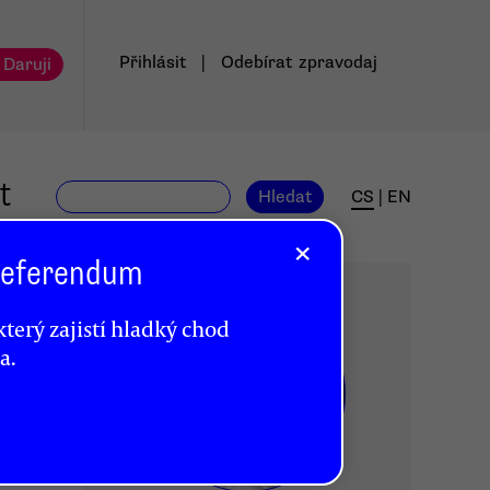
Přihlásit
|
Odebírat
zpravodaj
 Daruji
t
Hledat
CS
|
EN
×
 Referendum
terý zajistí hladký chod
a.