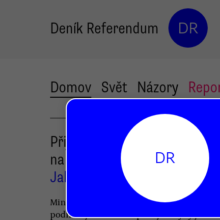
Deník Referendum
DR
Domov
Svět
Názory
Repo
Přijde po defenestraci melo
DR
na řadu i Dobeš?
Jakub Patočka
Ministr Dobeš řekl, že rektor Karlovy Unive
podněcuje sociální nepokoje. Kdyby jen mi