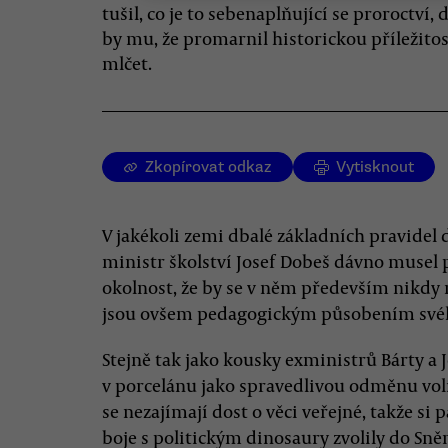
tušil, co je to sebenaplňující se proroctví, 
by mu, že promarnil historickou příležitos
mlčet.
Zkopírovat odkaz
Vytisknout
V jakékoli zemi dbalé základních pravidel 
ministr školství Josef Dobeš dávno musel
okolnost, že by se v něm především nikdy
jsou ovšem pedagogickým působením své
Stejně tak jako kousky exministrů Bárty a J
v porcelánu jako spravedlivou odměnu voli
se nezajímají dost o věci veřejné, takže si
boje s politickým dinosaury zvolily do Sn