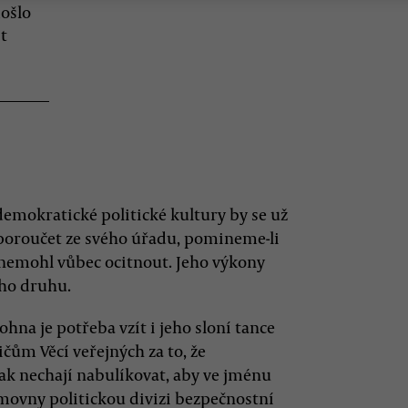
došlo
t
demokratické politické kultury by se už
 poroučet ze svého úřadu, pomineme-li
 nemohl vůbec ocitnout. Jeho výkony
ho druhu.
ohna je potřeba vzít i jeho sloní tance
čům Věcí veřejných za to, že
 pak nechají nabulíkovat, aby ve jménu
ěmovny politickou divizi bezpečnostní