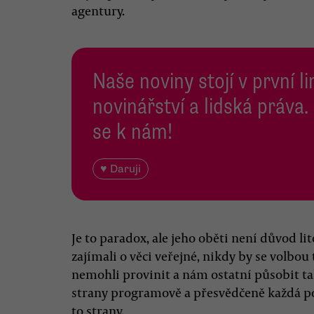
agentury.
Naše noviny stojí v první l
novinářství a lidská práva.
se k nám!
♥ Daruji
Je to paradox, ale jeho oběti není důvod lit
zajímali o věci veřejné, nikdy by se volbo
nemohli provinit a nám ostatní působit tak
strany programově a přesvědčeně každá po
to strany.