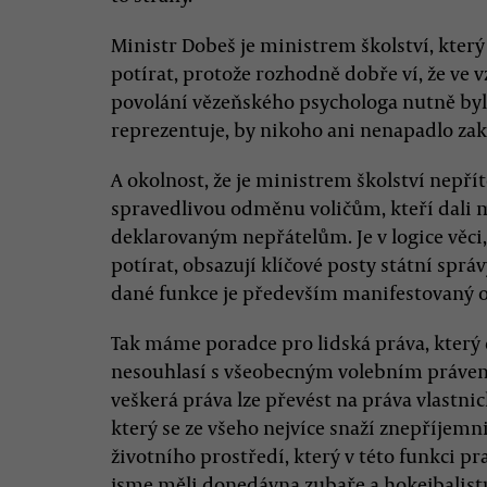
Ministr Dobeš je ministrem školství, kter
potírat, protože rozhodně dobře ví, že ve v
povolání vězeňského psychologa nutně byl
reprezentuje, by nikoho ani nenapadlo zak
A okolnost, že je ministrem školství nepříte
spravedlivou odměnu voličům, kteří dali 
deklarovaným nepřátelům. Je v logice věci, ž
potírat, obsazují klíčové posty státní sprá
dané funkce je především manifestovaný o
Tak máme poradce pro lidská práva, který
nesouhlasí s všeobecným volebním právem
veškerá práva lze převést na práva vlastnic
který se ze všeho nejvíce snaží znepříjemn
životního prostředí, který v této funkci p
jsme měli donedávna zubaře a hokejbalist