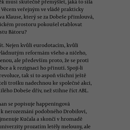
k musí skutečně přemýšlet, jaká to síla
 už Věcem veřejným ve vládě prakticky
va Klause, který se za Dobeše přimlouvá,
itickém prostoru pokoušel etablovat
istu Bátoru?
ít. Nejen kvůli eurodotacím, kvůli
ládnutým reformám všeho a ničeho,
zenou, ale především proto, že se proti
 a k rezignaci ho přinutí. Spojí-li
 revoluce, tak si to aspoň všichni ještě
eli trošku nadechnou ke společné akci,
lého Dobeše dřív, než stihne říct ABL.
an se popisuje happeningová
í k nerozeznání podobného Drobilovi,
r jmenuje Kučala a skončí v hromadě
univerzity prozatím letěly melouny, ale