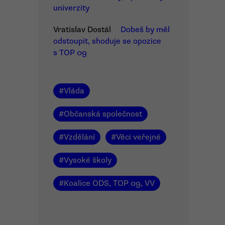
univerzity
Vratislav Dostál
Dobeš by měl
odstoupit, shoduje se opozice
s TOP 09
#
Vláda
#
Občanská společnost
#
Vzdělání
#
Věci veřejné
#
Vysoké školy
#
Koalice ODS, TOP 09, VV