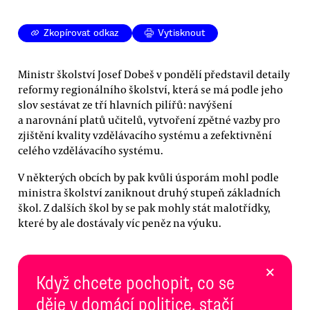
Zkopírovat odkaz
Vytisknout
Ministr školství Josef Dobeš v pondělí představil detaily
reformy regionálního školství, která se má podle jeho
slov sestávat ze tří hlavních pilířů: navýšení
a narovnání platů učitelů, vytvoření zpětné vazby pro
zjištění kvality vzdělávacího systému a zefektivnění
celého vzdělávacího systému.
V některých obcích by pak kvůli úsporám mohl podle
ministra školství zaniknout druhý stupeň základních
škol. Z dalších škol by se pak mohly stát malotřídky,
které by ale dostávaly víc peněz na výuku.
×
Když chcete pochopit, co se
děje v domácí politice, stačí