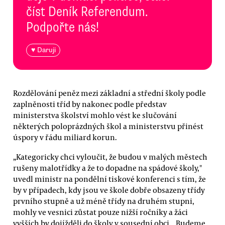
číst Deník Referendum.
Podpořte nás!
♥ Daruji
Rozdělování peněz mezi základní a střední školy podle
zaplněnosti tříd by nakonec podle představ
ministerstva školství mohlo vést ke slučování
některých poloprázdných škol a ministerstvu přinést
úspory v řádu miliard korun.
„Kategoricky chci vyloučit, že budou v malých městech
rušeny malotřídky a že to dopadne na spádové školy,"
uvedl ministr na pondělní tiskové konferenci s tím, že
by v případech, kdy jsou ve škole dobře obsazeny třídy
prvního stupně a už méně třídy na druhém stupni,
mohly ve vesnici zůstat pouze nižší ročníky a žáci
vyšších by dojížděli do školy v sousední obci. „Budeme