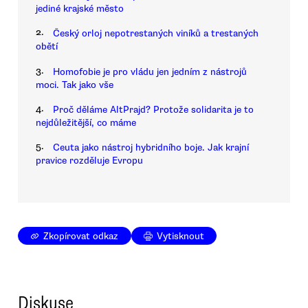
jediné krajské město
2.
Český orloj nepotrestaných viníků a trestaných
obětí
3.
Homofobie je pro vládu jen jedním z nástrojů
moci. Tak jako vše
4.
Proč děláme AltPrajd? Protože solidarita je to
nejdůležitější, co máme
5.
Ceuta jako nástroj hybridního boje. Jak krajní
pravice rozděluje Evropu
Zkopírovat odkaz
Vytisknout
Diskuse