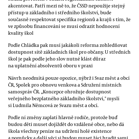
akcentovat. Patří mezi ně to, že ČSSD nepoužije stejný
přístup u základního i středního školství, bude
současně respektovat specifika regionů a krajů s tím, že
ve způsobu financování se musí odrazit hodnocení
kvality škol
Podle Chládka pak musí jakákoli reforma zohledňovat
dostupnost sítě základních škol pro občany. U středních
škol je pak podle jeho slov nutné klást důraz
na uplatnění absolventů oboru v praxi
Návrh neodmítá pouze opozice, nýbrž i Svaz měst a obcí
ČR, Spolek pro obnovu venkova a Sdružení místních
samospráv ČR. „Koncepce ohrožuje dostupnost
veřejného bezplatného základního školství," myslí
si Ludmila Němcová ze Svazu měst a obcí.
Podle ní změny zaplatí hlavně rodiče, protože buď
budou děti muset dojíždět do vzdálené obce, nebo dá
škola všechny peníze na udržení holé existence
a pomůcky a další věci si budou muset žáci hradit sami.