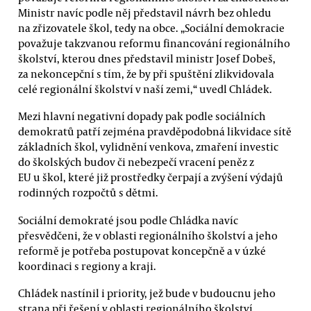
Ministr navíc podle něj představil návrh bez ohledu
na zřizovatele škol, tedy na obce. „Sociální demokracie
považuje takzvanou reformu financování regionálního
školství, kterou dnes představil ministr Josef Dobeš,
za nekoncepční s tím, že by při spuštění zlikvidovala
celé regionální školství v naší zemi,“ uvedl Chládek.
Mezi hlavní negativní dopady pak podle sociálních
demokratů patří zejména pravděpodobná likvidace sítě
základních škol, vylidnění venkova, zmaření investic
do školských budov či nebezpečí vracení peněz z
EU u škol, které již prostředky čerpají a zvýšení výdajů
rodinných rozpočtů s dětmi.
Sociální demokraté jsou podle Chládka navíc
přesvědčeni, že v oblasti regionálního školství a jeho
reformě je potřeba postupovat koncepčně a v úzké
koordinaci s regiony a kraji.
Chládek nastínil i priority, jež bude v budoucnu jeho
strana při řešení v oblasti regionálního školství