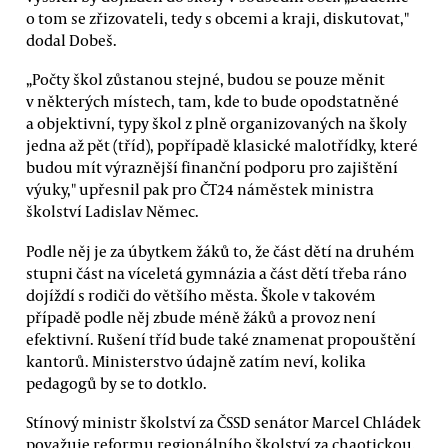
o tom se zřizovateli, tedy s obcemi a kraji, diskutovat,"
dodal Dobeš.
„Počty škol zůstanou stejné, budou se pouze měnit
v některých místech, tam, kde to bude opodstatněné
a objektivní, typy škol z plně organizovaných na školy
jedna až pět (tříd), popřípadě klasické malotřídky, které
budou mít výraznější finanční podporu pro zajištění
výuky," upřesnil pak pro ČT24 náměstek ministra
školství Ladislav Němec.
Podle něj je za úbytkem žáků to, že část dětí na druhém
stupni část na víceletá gymnázia a část dětí třeba ráno
dojíždí s rodiči do většího města. Škole v takovém
případě podle něj zbude méně žáků a provoz není
efektivní. Rušení tříd bude také znamenat propouštění
kantorů. Ministerstvo údajně zatím neví, kolika
pedagogů by se to dotklo.
Stínový ministr školství za ČSSD senátor Marcel Chládek
považuje reformu regionálního školství za chaotickou.