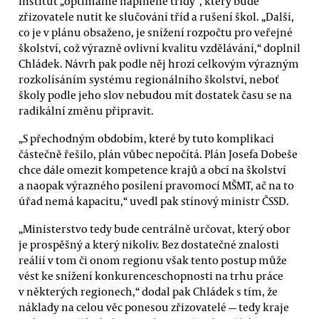
institut „optimálně naplněné třídy“, který bude
zřizovatele nutit ke slučování tříd a rušení škol. „Další,
co je v plánu obsaženo, je snížení rozpočtu pro veřejné
školství, což výrazně ovlivní kvalitu vzdělávání,“ doplnil
Chládek. Návrh pak podle něj hrozí celkovým výrazným
rozkolísáním systému regionálního školství, neboť
školy podle jeho slov nebudou mít dostatek času se na
radikální změnu připravit.
„S přechodným obdobím, které by tuto komplikaci
částečně řešilo, plán vůbec nepočítá. Plán Josefa Dobeše
chce dále omezit kompetence krajů a obcí na školství
a naopak výrazného posílení pravomocí MŠMT, ač na to
úřad nemá kapacitu,“ uvedl pak stínový ministr ČSSD.
„Ministerstvo tedy bude centrálně určovat, který obor
je prospěšný a který nikoliv. Bez dostatečné znalosti
reálií v tom či onom regionu však tento postup může
vést ke snížení konkurenceschopnosti na trhu práce
v některých regionech,“ dodal pak Chládek s tím, že
náklady na celou věc ponesou zřizovatelé — tedy kraje