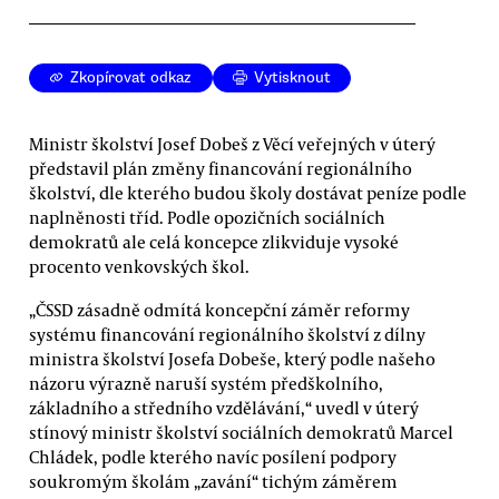
Zkopírovat odkaz
Vytisknout
Ministr školství Josef Dobeš z Věcí veřejných v úterý
představil plán změny financování regionálního
školství, dle kterého budou školy dostávat peníze podle
naplněnosti tříd. Podle opozičních sociálních
demokratů ale celá koncepce zlikviduje vysoké
procento venkovských škol.
„ČSSD zásadně odmítá koncepční záměr reformy
systému financování regionálního školství z dílny
ministra školství Josefa Dobeše, který podle našeho
názoru výrazně naruší systém předškolního,
základního a středního vzdělávání,“ uvedl v úterý
stínový ministr školství sociálních demokratů Marcel
Chládek, podle kterého navíc posílení podpory
soukromým školám „zavání“ tichým záměrem