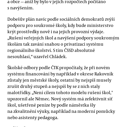
a obce — aniž by bylo v jejich rozpočtech počítáno
s navýšením.
Dobešův plán navíc podle sociálních demokratů zvýší
podporu pro soukromé školy, kdy bude ministerstvo
krýt prostředky nově i na jejich provozní
výdaje.
„Rušení veřejných škol a navýšení podpory soukromým
školám tak zavání snahou o privatizaci systému
regionálního školství. S tím ČSSD absolutně
nesouhlasí,“ uzavřel Chládek.
Školské odbory podle ČTK propočítaly, že při novém
systému financování by například v okrese Rakovník
zůstaly jen městské školy, ostatní by nejspíš musely
zrušit druhý stupeň a nejspíš by se z nich staly
malotřídky. „Není cílem tohoto modelu rušení škol,"
upozornil ale Němec. Nový systém má zefektivnit síť
škol, ušetřené peníze by podle náměstka šly
na zkvalitnění výuky, například na moderní pomůcky
nebo asistenty pedagoga.