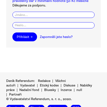
pravidelný dar v minimální hodnotě 50 Kč měsíčně
Děkujeme za podporu.
Přihlásit →
Zapomněli jste heslo?
Deník Referendum:
Redakce
|
Všichni
autoři
|
Vydavatel
|
Etický kodex
|
Diskuse
|
Nabídky
práce
|
Nadační fond
|
Bluesky
|
Inzerce
|
null
|
Partneři
© Vydavatelství Referendum, s. r. o., 2020.