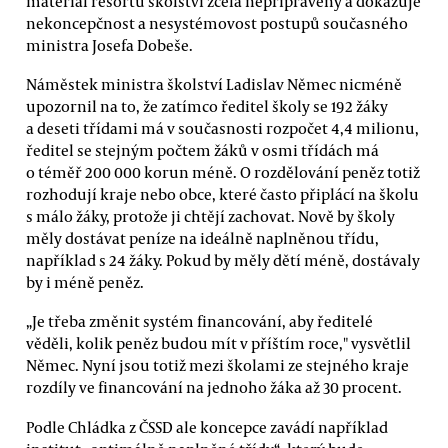
materiál resortu školství zcela nepřipravený a dokazuje
nekoncepčnost a nesystémovost postupů současného
ministra Josefa Dobeše.
Náměstek ministra školství Ladislav Němec nicméně
upozornil na to, že zatímco ředitel školy se 192 žáky
a deseti třídami má v současnosti rozpočet 4,4 milionu,
ředitel se stejným počtem žáků v osmi třídách má
o téměř 200 000 korun méně. O rozdělování peněz totiž
rozhodují kraje nebo obce, které často připlácí na školu
s málo žáky, protože ji chtějí zachovat. Nově by školy
měly dostávat peníze na ideálně naplněnou třídu,
například s 24 žáky. Pokud by měly dětí méně, dostávaly
by i méně peněz.
„Je třeba změnit systém financování, aby ředitelé
věděli, kolik peněz budou mít v příštím roce," vysvětlil
Němec. Nyní jsou totiž mezi školami ze stejného kraje
rozdíly ve financování na jednoho žáka až 30 procent.
Podle Chládka z ČSSD ale koncepce zavádí například