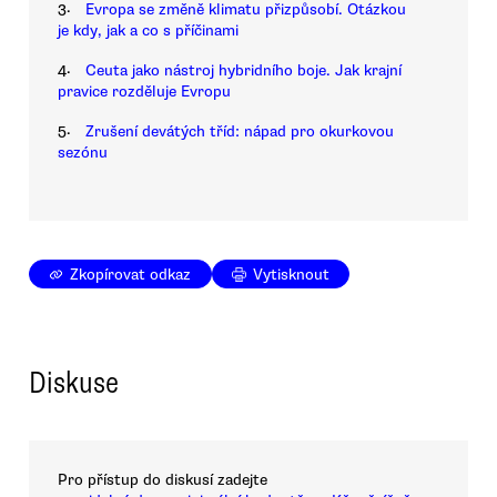
3.
Evropa se změně klimatu přizpůsobí. Otázkou
je kdy, jak a co s příčinami
4.
Ceuta jako nástroj hybridního boje. Jak krajní
pravice rozděluje Evropu
5.
Zrušení devátých tříd: nápad pro okurkovou
sezónu
Zkopírovat odkaz
Vytisknout
Diskuse
Pro přístup do diskusí zadejte