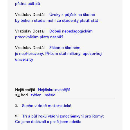
pětina učitelů
Vratislav Dostál
Úroky z půjček na školné
by během studia mohl za studenty platit stát
Vratislav Dostál
Dobeš nepedagogickým
pracovníkům platy nesniží
Vratislav Dostál
Zákon o školném
je nepřipravený. Přitom stál miliony, upozorňují
univerzity
Nejčtenější
Nejdiskutovanější
24 hod
týden
měsíc
1.
Sucho v době motoristické
2.
Tři a půl roku vládní zmocněnkyní pro Romy:
Co jsme dokázali a proč jsem odešla