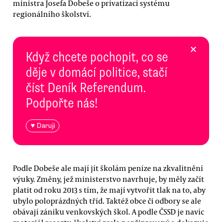
ministra Josefa Dobeše o privatizaci systému
regionálního školství.
×
Když chcete pochopit, co se
děje v domácí politice, stačí
číst Deník Referendum.
Podpořte nás!
♥ Daruji
Podle Dobeše ale mají jít školám peníze na zkvalitnění
výuky. Změny, jež ministerstvo navrhuje, by měly začít
platit od roku 2013 s tím, že mají vytvořit tlak na to, aby
ubylo poloprázdných tříd. Taktéž obce či odbory se ale
obávají zániku venkovských škol. A podle ČSSD je navíc