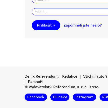
Přihlásit →
Zapomněli jste heslo?
Deník Referendum:
Redakce
|
Všichni autoři
|
Partneři
© Vydavatelství Referendum, s. r. o., 2020.
Facebook
Bluesky
Instagram
RS