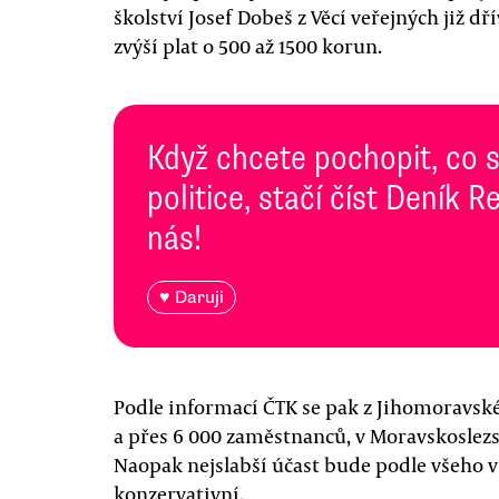
školství Josef Dobeš z Věcí veřejných již dř
zvýší plat o 500 až 1500 korun.
Když chcete pochopit, co 
politice, stačí číst Deník
nás!
♥ Daruji
Podle informací ČTK se pak z Jihomoravskéh
a přes 6 000 zaměstnanců, v Moravskoslezs
Naopak nejslabší účast bude podle všeho v 
konzervativní.