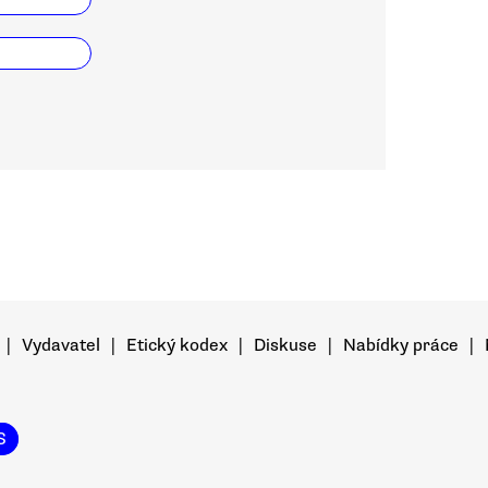
|
Vydavatel
|
Etický kodex
|
Diskuse
|
Nabídky práce
|
S