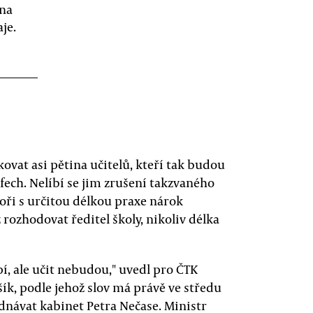
ena
je.
ovat asi pětina učitelů, kteří tak budou
fech. Nelíbí se jim zrušení takzvaného
oři s určitou délkou praxe nárok
ž rozhodovat ředitel školy, nikoliv délka
pí, ale učit nebudou," uvedl pro ČTK
k, podle jehož slov má právě ve středu
dnávat kabinet Petra Nečase. Ministr