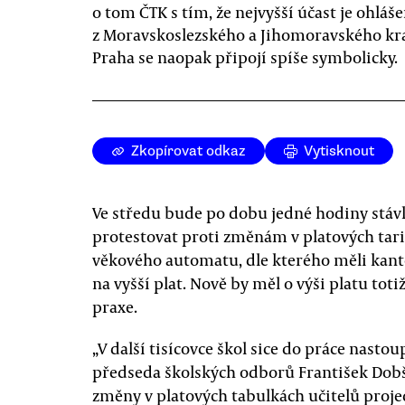
o tom ČTK s tím, že nejvyšší účast je ohláš
z Moravskoslezského a Jihomoravského kra
Praha se naopak připojí spíše symbolicky.
Zkopírovat odkaz
Vytisknout
Ve středu bude po dobu jedné hodiny stávk
protestovat proti změnám v platových tari
věkového automatu, dle kterého měli kant
na vyšší plat. Nově by měl o výši platu toti
praxe.
„V další tisícovce škol sice do práce nastou
předseda školských odborů František Dobší
změny v platových tabulkách učitelů proje