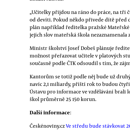
„Učitelky přijdou na ráno do práce, na tři č
od devíti. Pokud někdo přivede dítě před 
plán například ředitelka pražské Mateřsk
jejích slov mateřská škola nezaznamenala z
Ministr školství Josef Dobeš plánuje ředite
možnost přeřazovat učitele v platových st
současně podle ČTK odsoudil s tím, že zájm
Kantorům se totiž podle něj bude už druhý
navíc 2,1 miliardy, příští rok to budou čtyři
Ústavu pro informace ve vzdělávání brali 
škol průměrně 25 150 korun.
Další informace
:
Českénoviny.cz
Ve středu bude stávkovat 2