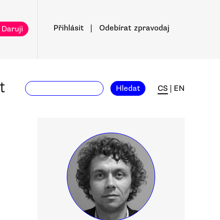
Přihlásit
|
Odebírat
zpravodaj
 Daruji
t
Hledat
CS
|
EN