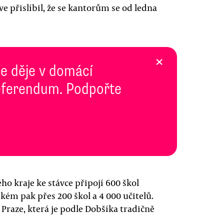
íve přislíbil, že se kantorům se od ledna
×
se děje v domácí
 Referendum. Podpořte
o kraje ke stávce připojí 600 škol
kém pak přes 200 škol a 4 000 učitelů.
Praze, která je podle Dobšíka tradičně