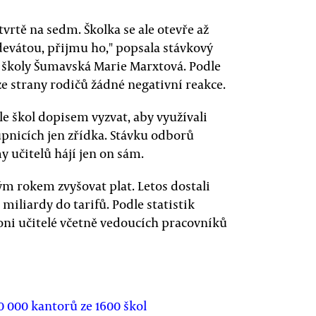
tvrtě na sedm. Školka se ale otevře až
devátou, přijmu ho," popsala stávkový
é školy Šumavská Marie Marxtová. Podle
e strany rodičů žádné negativní reakce.
le škol dopisem vyzvat, aby využívali
upnicích jen zřídka. Stávku odborů
y učitelů hájí jen on sám.
m rokem zvyšovat plat. Letos dostali
 miliardy do tarifů. Podle statistik
loni učitelé včetně vedoucích pracovníků
0 000 kantorů ze 1600 škol