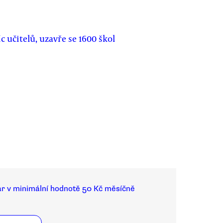
c učitelů, uzavře se 1600 škol
ar v minimální hodnotě 50 Kč měsíčně