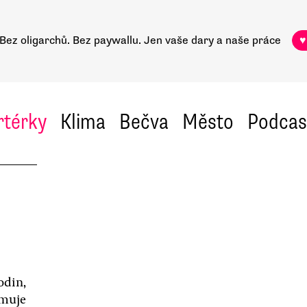
Bez oligarchů. Bez paywallu.
Jen vaše dary a naše práce
♥
rtérky
Klima
Bečva
Město
Podcas
odin,
rmuje