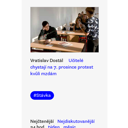
Vratislav Dostál
Učitelé
chystají na 7. prosince protest
kvůli mzdám
#
Stávka
Nejčtenější
Nejdiskutovanější
24 hod
týden
měsíc