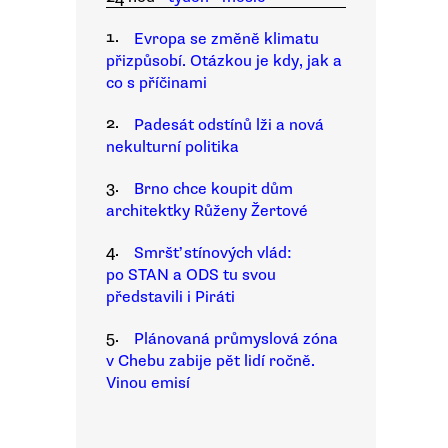
1.
Evropa se změně klimatu
přizpůsobí. Otázkou je kdy, jak a
co s příčinami
2.
Padesát odstínů lži a nová
nekulturní politika
3.
Brno chce koupit dům
architektky Růženy Žertové
4.
Smršť stínových vlád:
po STAN a ODS tu svou
představili i Piráti
5.
Plánovaná průmyslová zóna
v Chebu zabije pět lidí ročně.
Vinou emisí