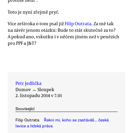
protože není“.
Toto je nyní zřejmě pryč.
Více zeširoka o tom psal již
Filip Outrata
. Za mě tak
na závěr jenom otázku: Bude to stát skutečně za to?
A pokud ano, vskutku i v něčem jiném než v penězích
pro PPF a J&T?
Petr Jedlička
Domov
→
Sloupek
2. listopadu 2014 v 7.01
Související
Filip Outrata
Řekni mi, koho se zastáváš… česká
levice a lidská práva