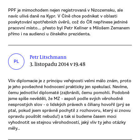
PPF je mimochodem nejen registrovaná v Nizozemsku, ale
navíc ulívá daně na Kypr. V Číně chce podnikat v oblasti
poskytování spotřebních úvěrů, což do ČR nepřinese jedniné
pracovní místo... přesto byl Petr Kellner s Milošem Zemanem
přímo i na audienci u čínského prezidenta.
Petr Litschmann
PL
3. listopadu 2014 v 19.48
Vliv diplomacie je z principu veřejnosti velmi málo znám, proto
je jeho povšechné hodnocení prakticky jen spekulací. Nevíme,
čemu jednotliví diplomaté (za)bránili, čemu pomohli. Podobně
jsme spíše nevěděli, že MZ - aspoň podle svých věrohodně
nesprostých slov - o lidských právech s číňany hovořil (prý se
ptal, pokud jsem správně pochytil z rozhovoru, který si znovu
opravdu pouštět nebudu!) a tak si budeme časem moci
vyhodnotit se stejnou věrohodností, jaký vliv ty jeho otázky
měly..