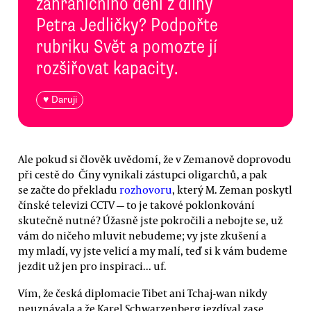
zahraničního dění z dílny
Petra Jedličky? Podpořte
rubriku Svět a pomozte jí
rozšiřovat kapacity.
♥ Daruji
Ale pokud si člověk uvědomí, že v Zemanově doprovodu
při cestě do Číny vynikali zástupci oligarchů, a pak
se začte do překladu
rozhovoru
, který M. Zeman poskytl
čínské televizi CCTV — to je takové poklonkování
skutečně nutné? Úžasně jste pokročili a nebojte se, už
vám do ničeho mluvit nebudeme; vy jste zkušení a
my mladí, vy jste velicí a my malí, teď si k vám budeme
jezdit už jen pro inspiraci... uf.
Vím, že česká diplomacie Tibet ani Tchaj-wan nikdy
neuznávala a že Karel Schwarzenberg jezdíval zase