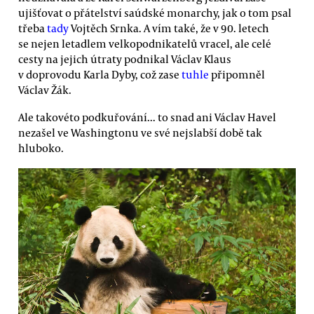
ujišťovat o přátelství saúdské monarchy, jak o tom psal
třeba
tady
Vojtěch Srnka. A vím také, že v 90. letech
se nejen letadlem velkopodnikatelů vracel, ale celé
cesty na jejich útraty podnikal Václav Klaus
v doprovodu Karla Dyby, což zase
tuhle
připomněl
Václav Žák.
Ale takovéto podkuřování... to snad ani Václav Havel
nezašel ve Washingtonu ve své nejslabší době tak
hluboko.