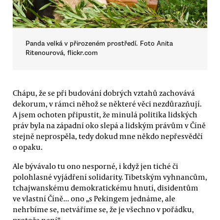
Panda velká v přirozeném prostředí. Foto Anita
Ritenourová, flickr.com
Chápu, že se při budování dobrých vztahů zachovává
dekorum, v rámci něhož se některé věci nezdůrazňují.
A jsem ochoten připustit, že minulá politika lidských
práv byla na západní oko slepá a lidským právům v Číně
stejně neprospěla, tedy dokud mne někdo nepřesvědčí
o opaku.
Ale bývávalo tu ono nesporné, i když jen tiché či
polohlasné vyjádření solidarity. Tibetským vyhnancům,
tchajwanskému demokratickému hnutí, disidentům
ve vlastní Číně... ono „s Pekingem jednáme, ale
nehrbíme se, netváříme se, že je všechno v pořádku,