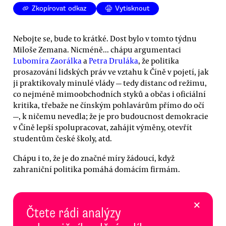
Zkopírovat odkaz
Vytisknout
Nebojte se, bude to krátké. Dost bylo v tomto týdnu
Miloše Zemana. Nicméně... chápu argumentaci
Lubomíra Zaorálka
a
Petra Druláka
, že politika
prosazování lidských práv ve vztahu k Číně v pojetí, jak
ji praktikovaly minulé vlády — tedy distanc od režimu,
co nejméně mimoobchodních styků a občas i oficiální
kritika, třebaže ne čínským pohlavárům přímo do očí
—, k ničemu nevedla; že je pro budoucnost demokracie
v Číně lepší spolupracovat, zahájit výměny, otevřít
studentům české školy, atd.
Chápu i to, že je do značné míry žádoucí, když
zahraniční politika pomáhá domácím firmám.
×
Čtete rádi analýzy