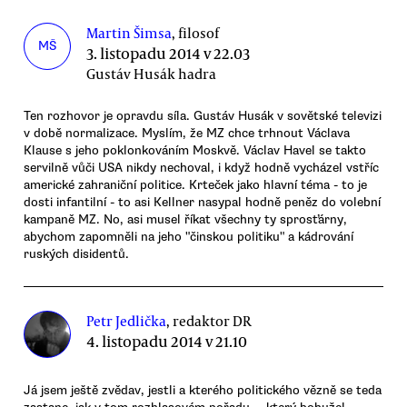
Martin Šimsa
, filosof
MŠ
3. listopadu 2014 v 22.03
Gustáv Husák hadra
Ten rozhovor je opravdu síla. Gustáv Husák v sovětské televizi
v době normalizace. Myslím, že MZ chce trhnout Václava
Klause s jeho poklonkováním Moskvě. Václav Havel se takto
servilně vůči USA nikdy nechoval, i když hodně vycházel vstříc
americké zahraniční politice. Krteček jako hlavní téma - to je
dosti infantilní - to asi Kellner nasypal hodně peněz do volební
kampaně MZ. No, asi musel říkat všechny ty sprosťárny,
abychom zapomněli na jeho "činskou politiku" a kádrování
ruských disidentů.
Petr Jedlička
, redaktor DR
4. listopadu 2014 v 21.10
Já jsem ještě zvědav, jestli a kterého politického vězně se teda