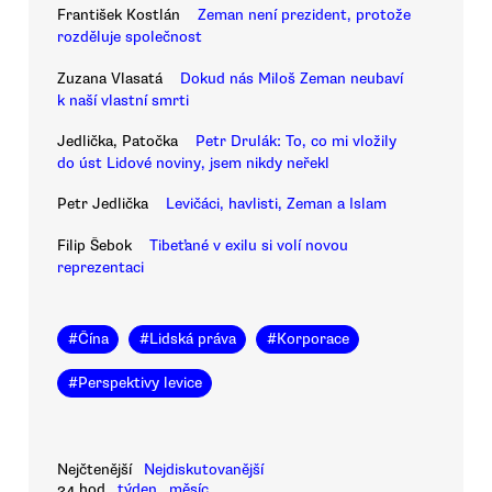
František Kostlán
Zeman není prezident, protože
rozděluje společnost
Zuzana Vlasatá
Dokud nás Miloš Zeman neubaví
k naší vlastní smrti
Jedlička, Patočka
Petr Drulák: To, co mi vložily
do úst Lidové noviny, jsem nikdy neřekl
Petr Jedlička
Levičáci, havlisti, Zeman a Islam
Filip Šebok
Tibeťané v exilu si volí novou
reprezentaci
#
Čína
#
Lidská práva
#
Korporace
#
Perspektivy levice
Nejčtenější
Nejdiskutovanější
24 hod
týden
měsíc