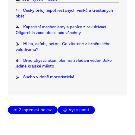
1.
Český orloj nepotrestaných viníků a trestaných
obětí
2.
Kapacitní mechanismy a peníze z rekultivací.
Oligarchie zase obere nás všechny
3.
Hlína, asfalt, beton. Co zůstane z brněnského
velodromu?
4.
Brno chystá akční plán na zvládání veder. Jako
jediné krajské město
5.
Sucho v době motoristické
Zkopírovat odkaz
Vytisknout