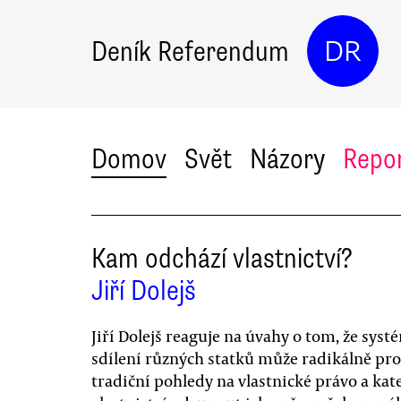
Deník Referendum
DR
Domov
Svět
Názory
Repo
Kam odchází vlastnictví?
Jiří Dolejš
Jiří Dolejš reaguje na úvahy o tom, že syst
sdílení různých statků může radikálně pr
tradiční pohledy na vlastnické právo a kat