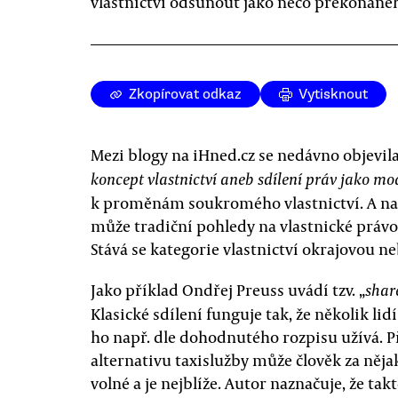
vlastnictví odsunout jako něco překonané
Zkopírovat odkaz
Vytisknout
Mezi blogy na iHned.cz se nedávno objevila
koncept vlastnictví aneb sdílení práv jako m
k proměnám soukromého vlastnictví. A nazn
může tradiční pohledy na vlastnické práv
Stává se kategorie vlastnictví okrajovou 
Jako příklad Ondřej Preuss uvádí tzv. „
shar
Klasické sdílení funguje tak, že několik li
ho např. dle dohodnutého rozpisu užívá. Pří
alternativu taxislužby může člověk za nějak
volné a je nejblíže. Autor naznačuje, že ta