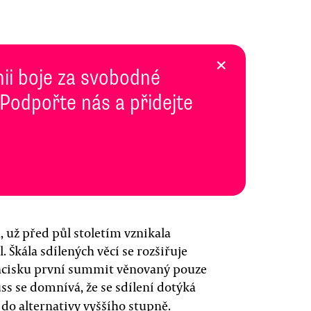
×
inii boje za svobodné
 Podpořte nás a přidejte
 už před půl stoletím vznikala
. Škála sdílených věcí se rozšiřuje
ancisku první summit věnovaný pouze
uss se domnívá, že se sdílení dotýká
do alternativy vyššího stupně.