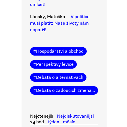
umlčet!
Lánský, Matoška
V politice
musí platit: Naše životy nám
nepatří!
#
Hospodářství a obchod
#
Perspektivy levice
#
Debata o alternativách
#
Debata o žádoucích změnách
Nejčtenější
Nejdiskutovanější
24 hod
týden
měsíc