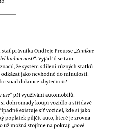
ho.
 stať právníka Ondřeje Preusse „
Zanikne
“. Vyjádřil se tam
odel budoucnosti
ačil, že systém sdílení různých statků
o odkázat jako nevhodné do minulosti.
nebo snad dokonce zbytečnou?
“ při využívání automobilů.
e use
dí si dohromady koupí vozidlo a střídavě
padně existuje síť vozidel, kde si jako
ý poplatek půjčit auto, které je zrovna
kto už možná stojíme na pokraji „
nové