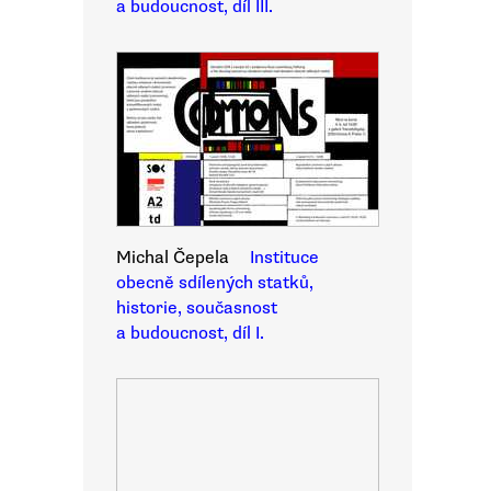
a budoucnost, díl III.
Michal Čepela
Instituce
obecně sdílených statků,
historie, současnost
a budoucnost, díl I.