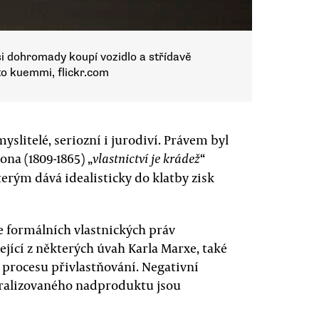
í si dohromady koupí vozidlo a střídavě
to kuemmi, flickr.com
yslitelé, seriozní i jurodiví. Právem byl
na (1809-1865) „
“
vlastnictví je krádež
kterým dává idealisticky do klatby zisk
ce formálních vlastnických práv
jící z některých úvah Karla Marxe, také
 procesu přivlastňování. Negativní
tralizovaného nadproduktu jsou