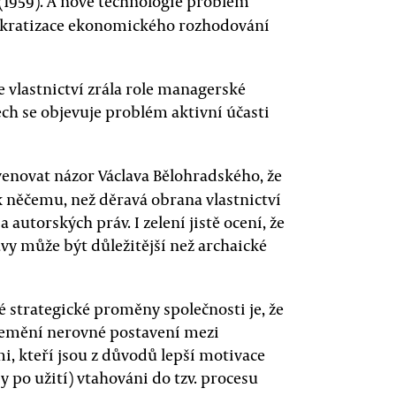
 (1959). A nové technologie problém
okratizace ekonomického rozhodování
 vlastnictví zrála role managerské
ech se objevuje problém aktivní účasti
venovat názor Václava Bělohradského, že
 k něčemu, než děravá obrana vlastnictví
 autorských práv. I zelení jistě ocení, že
vy může být důležitější než archaické
 strategické proměny společnosti je, že
 nemění nerovné postavení mezi
i, kteří jsou z důvodů lepší motivace
y po užití) vtahováni do tzv. procesu