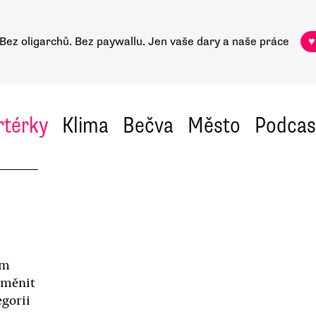
Bez oligarchů. Bez paywallu.
Jen vaše dary a naše práce
♥
rtérky
Klima
Bečva
Město
Podcas
ém
oměnit
egorii