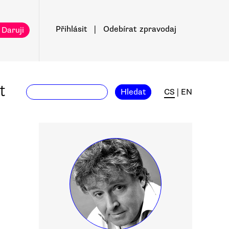
Přihlásit
|
Odebírat
zpravodaj
 Daruji
t
Hledat
CS
|
EN