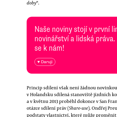
“.
doby
Naše noviny stojí v první l
novinářství a lidská práva.
se k nám!
♥ Daruji
Princip sdílení však není žádnou novinkou,
v Holandsku sdílená stanoviště jízdních kol
a v květnu 2013 proběhl dokonce v San Fr
otázce sdílení práv (
). Ondřej Pre
Share-use
podstaty vlastnictví, které může proměnit 