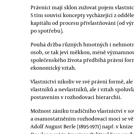
Právníci mají sklon zužovat pojem vlastnict
S tím souvisí koncepty vycházející z oddě
kapitálu od procesu přivlastňování (od vý
po spotřebu).
Pouhá držba různých hmotných i nehmotnýc
osob, se tak jeví měkkou, méně významnou s
společenského života předbíhá právní formu
ekonomický vztah.
Vlastnictví nikoliv ve své právní formě, al
vlastníků a nevlastníků, ale i vztah spoluvl
postavením v rozhodovací hierarchii.
Možnost zániku tradičního vlastnictví v so
a osamostatněním rozhodovací moci se vě
Adolf August Berle (1895-1971) např. v knize 