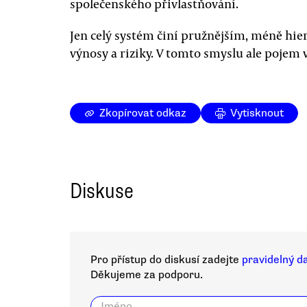
společenského přivlastňování.
Jen celý systém činí pružnějším, méně hie
výnosy a riziky. V tomto smyslu ale pojem 
Zkopírovat odkaz
Vytisknout
Diskuse
Pro přístup do diskusí zadejte
pravidelný d
Děkujeme za podporu.