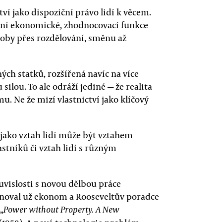
ví jako dispoziční právo lidí k věcem.
lení ekonomické, zhodnocovací funkce
roby přes rozdělování, směnu až
h statků, rozšířená navíc na více
ilou. To ale odráží jediné — že realita
. Ne že mizí vlastnictví jako klíčový
e jako vztah lidí může být vztahem
astníků či vztah lidí s různým
uvislosti s novou dělbou práce
noval už ekonom a Rooseveltův poradce
„
Power without Property. A New