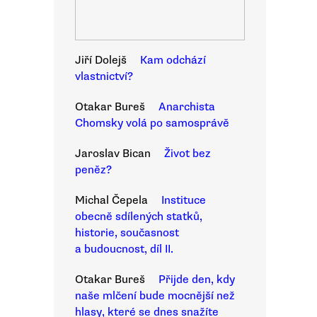
Jiří Dolejš
Kam odchází
vlastnictví?
Otakar Bureš
Anarchista
Chomsky volá po samosprávě
Jaroslav Bican
Život bez
peněz?
Michal Čepela
Instituce
obecně sdílených statků,
historie, současnost
a budoucnost, díl II.
Otakar Bureš
Přijde den, kdy
naše mlčení bude mocnější než
hlasy, které se dnes snažíte