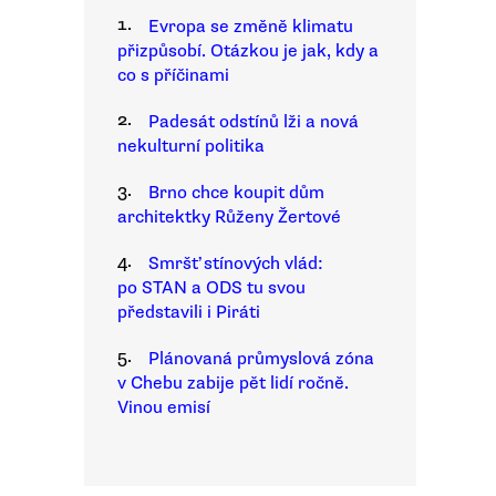
1.
Evropa se změně klimatu
přizpůsobí. Otázkou je jak, kdy a
co s příčinami
2.
Padesát odstínů lži a nová
nekulturní politika
3.
Brno chce koupit dům
architektky Růženy Žertové
4.
Smršť stínových vlád:
po STAN a ODS tu svou
představili i Piráti
5.
Plánovaná průmyslová zóna
v Chebu zabije pět lidí ročně.
Vinou emisí