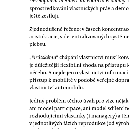
”
Development in American Political Economy
zprostředkování vlastnických práv a dem
ještě zesilují.
Zjednodušeně řečeno: v časech koncentrace
aristokracie, v decentralizovaných systém
plebsu.
„
“ chápání vlastnictví musí kon
Pirátskému
je důležitější flexibilní shoda na přístupu
něčeho. A nejde jen o vlastnictví informací a
přístup k mobilitě v podobě veřejné dopra
vlastnictví automobilu.
Jediný problém těchto úvah pro vize nějaké
ani model participace, ani model sdílení
rozhodujícími vlastníky (i managery) a těm
v jednotlivých fázích reprodukce (od výrob