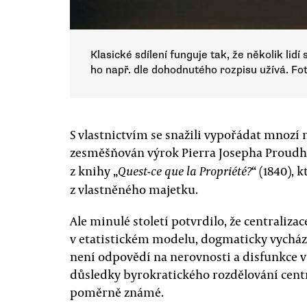
Klasické sdílení funguje tak, že několik lid
ho např. dle dohodnutého rozpisu užívá. Fo
S vlastnictvím se snažili vypořádat mnozí m
zesměšňován výrok Pierra Josepha Proudho
z knihy „
“ (1840), 
Quest-ce que la Propriété?
z vlastněného majetku.
Ale minulé století potvrdilo, že centraliza
v etatistickém modelu, dogmaticky vycháze
není odpovědí na nerovnosti a disfunkce v
důsledky byrokratického rozdělování cen
poměrně známé.