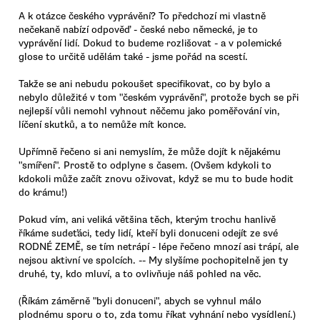
A k otázce českého vyprávění? To předchozí mi vlastně
nečekaně nabízí odpověď - české nebo německé, je to
vyprávění lidí. Dokud to budeme rozlišovat - a v polemické
glose to určitě udělám také - jsme pořád na scestí.
Takže se ani nebudu pokoušet specifikovat, co by bylo a
nebylo důležité v tom "českém vyprávění", protože bych se při
nejlepší vůli nemohl vyhnout něčemu jako poměřování vin,
líčení skutků, a to nemůže mít konce.
Upřímně řečeno si ani nemyslím, že může dojít k nějakému
"smíření". Prostě to odplyne s časem. (Ovšem kdykoli to
kdokoli může začít znovu oživovat, když se mu to bude hodit
do krámu!)
Pokud vím, ani veliká většina těch, kterým trochu hanlivě
říkáme sudeťáci, tedy lidí, kteří byli donuceni odejít ze své
RODNÉ ZEMĚ, se tím netrápí - lépe řečeno mnozí asi trápí, ale
nejsou aktivní ve spolcích. -- My slyšíme pochopitelně jen ty
druhé, ty, kdo mluví, a to ovlivňuje náš pohled na věc.
(Říkám záměrně "byli donuceni", abych se vyhnul málo
plodnému sporu o to, zda tomu říkat vyhnání nebo vysídlení.)