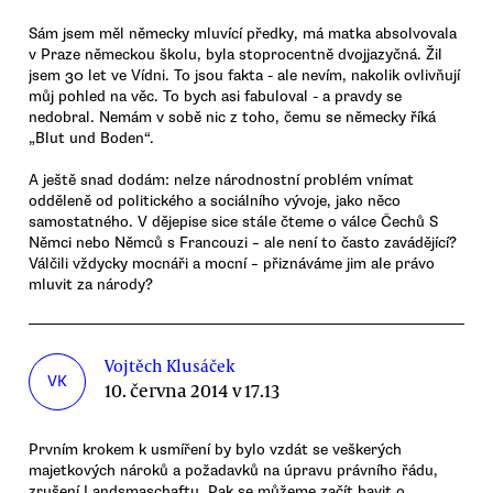
Sám jsem měl německy mluvící předky, má matka absolvovala
v Praze německou školu, byla stoprocentně dvojjazyčná. Žil
jsem 30 let ve Vídni. To jsou fakta - ale nevím, nakolik ovlivňují
můj pohled na věc. To bych asi fabuloval - a pravdy se
nedobral. Nemám v sobě nic z toho, čemu se německy říká
„Blut und Boden“.
A ještě snad dodám: nelze národnostní problém vnímat
odděleně od politického a sociálního vývoje, jako něco
samostatného. V dějepise sice stále čteme o válce Čechů S
Němci nebo Němců s Francouzi – ale není to často zavádějící?
Válčili vždycky mocnáři a mocní – přiznáváme jim ale právo
mluvit za národy?
Vojtěch Klusáček
VK
10. června 2014 v 17.13
Prvním krokem k usmíření by bylo vzdát se veškerých
majetkových nároků a požadavků na úpravu právního řádu,
zrušení Landsmaschaftu. Pak se můžeme začít bavit o