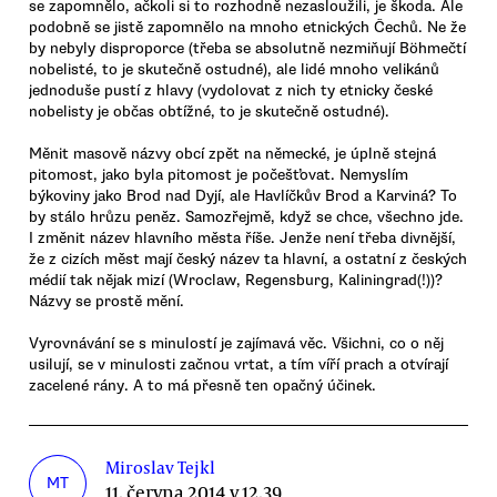
se zapomnělo, ačkoli si to rozhodně nezasloužili, je škoda. Ale
podobně se jistě zapomnělo na mnoho etnických Čechů. Ne že
by nebyly disproporce (třeba se absolutně nezmiňují Böhmečtí
nobelisté, to je skutečně ostudné), ale lidé mnoho velikánů
jednoduše pustí z hlavy (vydolovat z nich ty etnicky české
nobelisty je občas obtížné, to je skutečně ostudné).
Měnit masově názvy obcí zpět na německé, je úplně stejná
pitomost, jako byla pitomost je počešťovat. Nemyslím
býkoviny jako Brod nad Dyjí, ale Havlíčkův Brod a Karviná? To
by stálo hrůzu peněz. Samozřejmě, když se chce, všechno jde.
I změnit název hlavního města říše. Jenže není třeba divnější,
že z cizích měst mají český název ta hlavní, a ostatní z českých
médií tak nějak mizí (Wroclaw, Regensburg, Kaliningrad(!))?
Názvy se prostě mění.
Vyrovnávání se s minulostí je zajímavá věc. Všichni, co o něj
usilují, se v minulosti začnou vrtat, a tím víří prach a otvírají
zacelené rány. A to má přesně ten opačný účinek.
Miroslav Tejkl
MT
11. června 2014 v 12.39