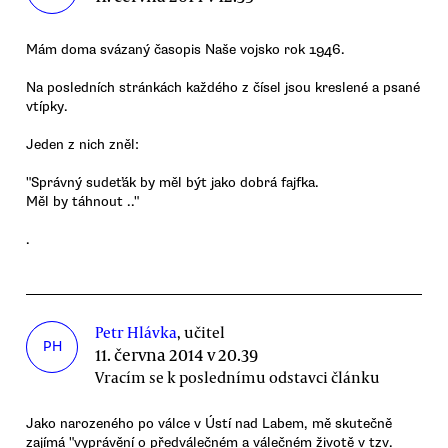
Mám doma svázaný časopis Naše vojsko rok 1946.
Na posledních stránkách každého z čísel jsou kreslené a psané
vtípky.
Jeden z nich zněl:
"Správný sudeťák by měl být jako dobrá fajfka.
Měl by táhnout .."
.
Petr Hlávka
, učitel
PH
11. června 2014 v 20.39
Vracím se k poslednímu odstavci článku
Jako narozeného po válce v Ústí nad Labem, mě skutečně
zajímá "vyprávění o předválečném a válečném životě v tzv.