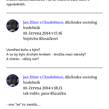
vyprávěních.
Jan Zilzer z Chudobince
, důchodce sociolog
hudebník
10. června 2014 v 17.16
Vojtěchu Klusáčkovi
Usmíření koho s kým?
A co by bylo druhým krokem - družba mezi národy?
A třetím - věčný mir?
Jan Zilzer z Chudobince
, důchodce sociolog
hudebník
10. června 2014 v 18.13
tak vidíte, pane Klusáčku
- ono "se" to zamítá....