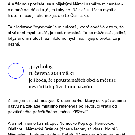
Ale žádnou potřebu se s nějakými Němci usmiřovat nemám -
nic mně neudělali a já jim taky ne. Někteří si třeba myslí o
historii něco jiného než já, ale to Češi také.
Ta představa "vyrovnání s minulostí", které spočívá v tom, že
si všichni myslí totéž, je dost nereálná. To se může stát jedině,
když si o minulosti už nikdo nemyslí nic, nejspíš proto, že ji
nezná.
, psycholog
11. června 2014 v 8.31
Je škoda, že spousta našich obcí a měst se
nevrátila k původním názvům
Znám jen případ městyse Krucemburku, který se k původnímu
názvu na základě místního referenda po revoluci vrátil od
poválečného počeštěného jména "Křížová".
Ale mohli jsme tu mít zpět Německé Kopisty, Německou
Olešnou, Německé Bránice (dnes všechny tři dnes "Nové"),
Německou Jablonnou (dnes Dolní), Německou Hůzovou, mohl