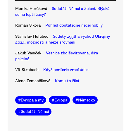
Monika Horáková
Sudetští Němci a Zelení. Blýská
se na lepší časy?
Roman Sikora
Pohled dostatečně nečernobílý
Stanislav Holubec
Sudety 1938 a východ Ukrajiny
2014, možnosti a meze srovnání
Jakub Vaníček
Vesnice zbolševizovaná, díra
pekelná
Vít Strobach
Když periferie vrací úder
Alena Zemančíková
Komu to říká
#
Evropa a my
#
Evropa
#
Německo
#
Sudetští Němci