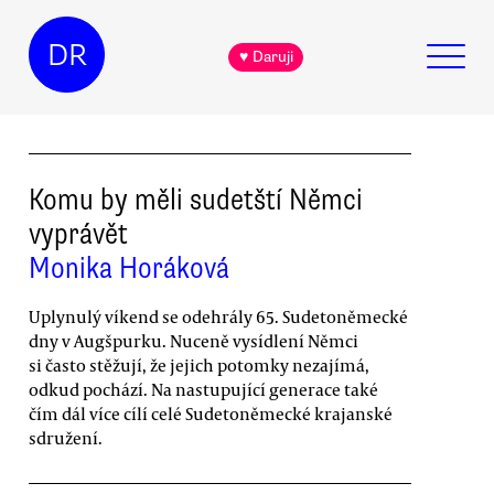
DR
♥ Daruji
Komu by měli sudetští Němci
vyprávět
Monika Horáková
Uplynulý víkend se odehrály 65. Sudetoněmecké
dny v Augšpurku. Nuceně vysídlení Němci
si často stěžují, že jejich potomky nezajímá,
odkud pochází. Na nastupující generace také
čím dál více cílí celé Sudetoněmecké krajanské
sdružení.