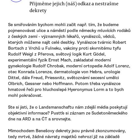
Přijměme jejich (náš) odkaz a nestrašme
dekrety
Se smiřováním bychom mohli začít např. tím, že budeme
pojmenovávat ulice a náměstí podle německy mluvících rodáků
z českých zemí - významných lékařů, vynálezců, vědců,
kterých můžeme najít celé desítky. Vynálezce tvárnic Robert
Bortsch z Vrchů u Fulneku, vakciny proti skvrnitému tyfu
Rudolf Weigl z Přerova, světový logik Kurt Gödel,
experimentální fyzik Ernst Mach, zakladatel moderní
gynekologie Rudolf Chrobak, moderní ortopedie Adolf Lorenz,
otec Konrada Lorenze, dermatologie von Hebra, urologie
Dittel, dále Freud, Priessnitz, světoznámí secesní umělci
Olbrich, Gessner nebo Hoffmann. Potom třeba vynálezce
hmatové řeči pro hluchoslepé Hyeronymus Lorm a to bych
mohl pokračovat.
Ste si jisti, že o Landsmanschaftu nám zdejší média poskytují
objektivní informace? Pustťe si záznam ze Sudetoněmeckého
dne na ARD a na ČT a srovnejte.
Mimochodem Benešovy dekrety jsou právně zkonzumovány,
tedy mrtvé, žádné návraty majetků nehrozí již na základě