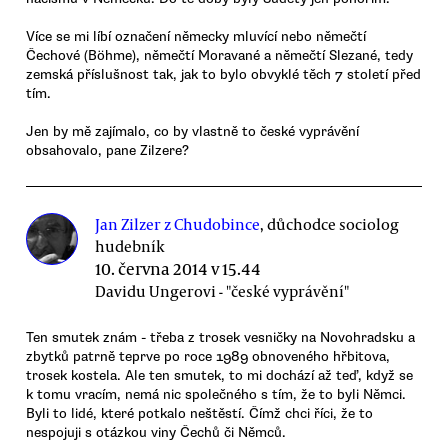
Více se mi líbí označení německy mluvící nebo němečtí
Čechové (Böhme), němečtí Moravané a němečtí Slezané, tedy
zemská příslušnost tak, jak to bylo obvyklé těch 7 století před
tím.
Jen by mě zajímalo, co by vlastně to české vyprávění
obsahovalo, pane Zilzere?
Jan Zilzer z Chudobince
, důchodce sociolog
hudebník
10. června 2014 v 15.44
Davidu Ungerovi - "české vyprávění"
Ten smutek znám - třeba z trosek vesničky na Novohradsku a
zbytků patrně teprve po roce 1989 obnoveného hřbitova,
trosek kostela. Ale ten smutek, to mi dochází až teď, když se
k tomu vracím, nemá nic společného s tím, že to byli Němci.
Byli to lidé, které potkalo neštěstí. Čímž chci říci, že to
nespojuji s otázkou viny Čechů či Němců.