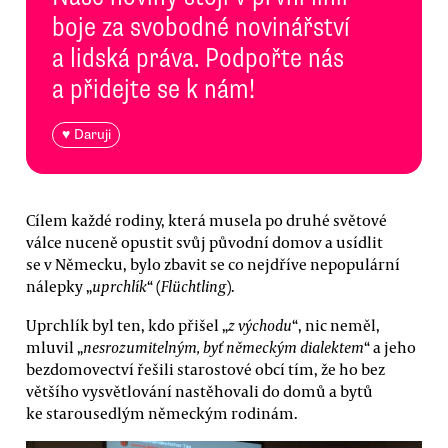
boje za svobodné novinářství
a lidská práva. Podpořte nás
a přidejte se k nám!
♥ Daruji
Cílem každé rodiny, která musela po druhé světové
válce nuceně opustit svůj původní domov a usídlit
se v Německu, bylo zbavit se co nejdříve nepopulární
nálepky „
uprchlík
“ (
Flüchtling
).
Uprchlík byl ten, kdo přišel „
z východu
“, nic neměl,
mluvil „
nesrozumitelným, byť německým dialektem
“ a jeho
bezdomovectví řešili starostové obcí tím, že ho bez
většího vysvětlování nastěhovali do domů a bytů
ke starousedlým německým rodinám.