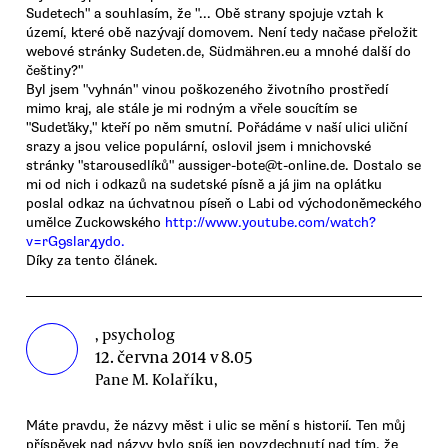
Sudetech" a souhlasím, že "... Obě strany spojuje vztah k
území, které obě nazývají domovem. Není tedy načase přeložit
webové stránky Sudeten.de, Südmähren.eu a mnohé další do
češtiny?"
Byl jsem "vyhnán" vinou poškozeného životního prostředí
mimo kraj, ale stále je mi rodným a vřele soucítím se
"Sudeťáky," kteří po něm smutní. Pořádáme v naší ulici uliční
srazy a jsou velice populární, oslovil jsem i mnichovské
stránky "starousedlíků" aussiger-bote@t-online.de. Dostalo se
mi od nich i odkazů na sudetské písně a já jim na oplátku
poslal odkaz na úchvatnou píseň o Labi od východoněmeckého
umělce Zuckowského
http://www.youtube.com/watch?
v=rG9slar4ydo.
Díky za tento článek.
, psycholog
12. června 2014 v 8.05
Pane M. Kolaříku,
Máte pravdu, že názvy měst i ulic se mění s historií. Ten můj
příspěvek nad názvy bylo spíš jen povzdechnutí nad tím, že