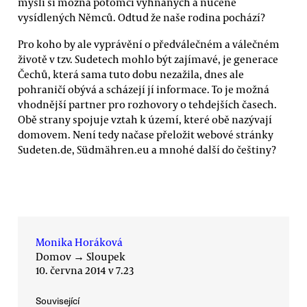
myslí si možná potomci vyhnaných a nuceně
vysídlených Němců. Odtud že naše rodina pochází?
Pro koho by ale vyprávění o předválečném a válečném
životě v tzv. Sudetech mohlo být zajímavé, je generace
Čechů, která sama tuto dobu nezažila, dnes ale
pohraničí obývá a scházejí jí informace. To je možná
vhodnější partner pro rozhovory o tehdejších časech.
Obě strany spojuje vztah k území, které obě nazývají
domovem. Není tedy načase přeložit webové stránky
Sudeten.de, Südmähren.eu a mnohé další do češtiny?
Monika Horáková
Domov
→
Sloupek
10. června 2014 v 7.23
Související