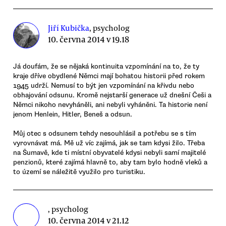
Jiří Kubička
, psycholog
10. června 2014 v 19.18
Já doufám, že se nějaká kontinuita vzpomínání na to, že ty
kraje dříve obydlené Němci mají bohatou historii před rokem
1945 udrží. Nemusí to být jen vzpomínání na křivdu nebo
obhajování odsunu. Kromě nejstarší generace už dnešní Češi a
Němci nikoho nevyháněli, ani nebyli vyháněni. Ta historie není
jenom Henlein, Hitler, Beneš a odsun.
Můj otec s odsunem tehdy nesouhlásil a potřebu se s tím
vyrovnávat má. Mě už víc zajímá, jak se tam kdysi žilo. Třeba
na Šumavě, kde ti místní obyvatelé kdysi nebyli samí majitelé
penzionů, které zajímá hlavně to, aby tam bylo hodně vleků a
to území se náležitě využilo pro turistiku.
, psycholog
10. června 2014 v 21.12