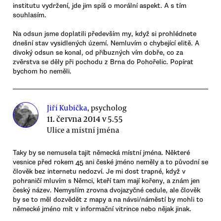
institutu vydržení, jde jim spíš o morální aspekt. A s tím
souhlasím.
Na odsun jsme doplatili především my, když si prohlédnete
dnešní stav vysidlených území. Nemluvím o chybející elitě. A
divoký odsun se konal, od příbuzných vím dobře, co za
zvěrstva se děly při pochodu z Brna do Pohořelic. Popírat
bychom ho neměli.
Jiří Kubička
, psycholog
11. června 2014 v 5.55
Ulice a místní jména
Taky by se nemusela tajit německá místní jména. Některé
vesnice před rokem 45 ani české jméno neměly a to původní se
člověk bez internetu nedozví. Je mi dost trapné, když v
pohraničí mluvím s Němci, kteří tam mají kořeny, a znám jen
český název. Nemyslím zrovna dvojazyčné cedule, ale člověk
by se to měl dozvědět z mapy a na návsi/náměstí by mohli to
německé jméno mít v informační vitrince nebo nějak jinak.