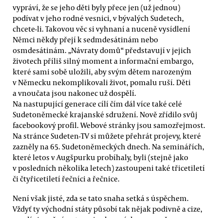
vypráví, že se jeho děti byly přece jen (už jednou)
podívat v jeho rodné vesnici, v bývalých Sudetech,
chcete-li. Takovou věc si vyhnaní a nuceně vysídlení
Němci někdy přejí k sedmdesátinám nebo
osmdesátinám. „Návraty domů“ představují v jejich
životech příliš silný moment a informační embargo,
které sami sobě uložili, aby svým dětem narozeným
v Německu nekomplikovali život, pomalu ruší. Děti
a vnoučata jsou nakonec už dospělí.
Na nastupující generace cílí čím dál více také celé
Sudetoněmecké krajanské sdružení. Nově zřídilo svůj
facebookový profil. Webové stránky jsou samozřejmost.
Na stránce Sudeten-TV si můžete přehrát projevy, které
zazněly na 65. Sudetoněmeckých dnech. Na seminářích,
které letos v Augšpurku probíhaly, byli (stejně jako
v posledních několika letech) zastoupeni také třicetiletí
či čtyřicetiletí řečníci a řečnice.
Není však jisté, zda se tato snaha setká s úspěchem.
Vždyť ty východní státy působí tak nějak podivně a cize,