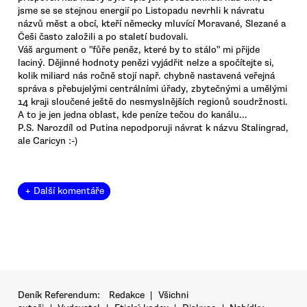
jsme se se stejnou energií po Listopadu nevrhli k návratu
názvů měst a obcí, kteří německy mluvící Moravané, Slezané a
Češi často založili a po staletí budovali.
Váš argument o "fůře peněz, které by to stálo" mi přijde
laciný. Dějinné hodnoty penězi vyjádřit nelze a spočítejte si,
kolik miliard nás ročně stojí např. chybně nastavená veřejná
správa s přebujelými centrálními úřady, zbytečnými a umělými
14 kraji sloučené ještě do nesmyslnějších regionů soudržnosti.
A to je jen jedna oblast, kde peníze tečou do kanálu...
P.S. Narozdíl od Putina nepodporuji návrat k názvu Stalingrad,
ale Caricyn :-)
+ Další komentáře
Deník Referendum:
Redakce
|
Všichni