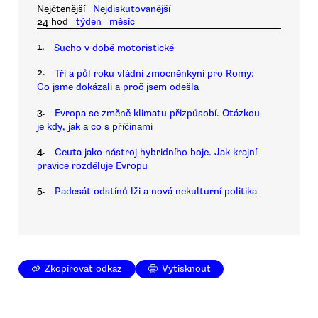
Nejčtenější
Nejdiskutovanější
24 hod
týden
měsíc
1.
Sucho v době motoristické
2.
Tři a půl roku vládní zmocněnkyní pro Romy:
Co jsme dokázali a proč jsem odešla
3.
Evropa se změně klimatu přizpůsobí. Otázkou
je kdy, jak a co s příčinami
4.
Ceuta jako nástroj hybridního boje. Jak krajní
pravice rozděluje Evropu
5.
Padesát odstínů lži a nová nekulturní politika
Zkopírovat odkaz
Vytisknout