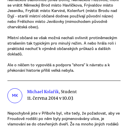
se vrátit Německý Brod místo Havlíčkova, Frývaldov místo
Jeseníku, Fryštát místo Karviné, Kolenfurt (místo Brodu nad
Dyjí - starší místní občané dodnes používají původní název)
nebo Frélichov místo Jevišovky (mimochodem původně
charvátská obec).
Místní občané se však možná nechali ovlivnit protiněmeckým
strašením tak typickým pro minulý režim. A nebo hrála roli i
praktická nechuť k výměně občanských průkazů a dalších
dokladů.
Ale o něčem to vypovídá a podpora "shora" k návratu a k
překonání historie příliš velká nebyla.
Michael Kolařík
, Student
MK
11. června 2014 v 10.03
Nepochybně jste v Příboře byl, víte tedy, že požadovat, aby ve
Froudově rodišti po něm byly pojmenovávány ulice, je
vlamování se do otevřených dveří. Že na mnoho jiných rodáků