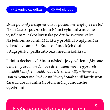
Zkopírovat odkaz
Vytisknout
„
Naše potomky nezajímá, odkud pocházíme, neptají se na to,
“
říkají často s povzdechem Němci vyhnaní a nuceně
vysídlení z Československa po druhé světové válce.
Na jednom ze seminářů, který probíhal o uplynulém
víkendu v rámci 65. Sudetoněmeckých dnů
v Augšpurku, padla tato teze hned několikrát.
Jedním dechem většinou následuje vysvětlení: „
My jsme
o našem původním domově dětem sami moc nevyprávěli,
nechtěli jsme je tím zatěžovat. Děti se narodily v Německu,
jsou to Němci, mají své vlastní životy.
“ Snaha udělat tlustou
čáru za dosavadním životem měla jednoduché
vysvětlení.
×
Naše noviny stojí v první linii