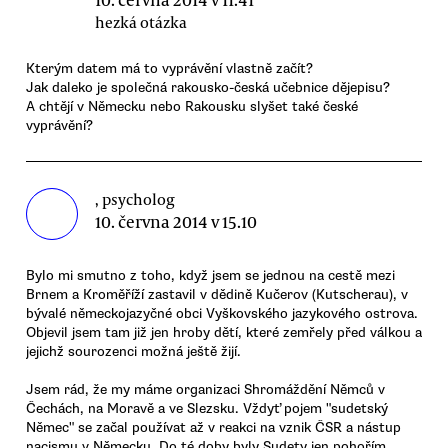
hezká otázka
Kterým datem má to vyprávění vlastně začít?
Jak daleko je společná rakousko-česká učebnice dějepisu?
A chtějí v Německu nebo Rakousku slyšet také české
vyprávění?
, psycholog
10. června 2014 v 15.10
Bylo mi smutno z toho, když jsem se jednou na cestě mezi
Brnem a Kroměříží zastavil v dědině Kučerov (Kutscherau), v
bývalé německojazyčné obci Vyškovského jazykového ostrova.
Objevil jsem tam již jen hroby dětí, které zemřely před válkou a
jejichž sourozenci možná ještě žijí.
Jsem rád, že my máme organizaci Shromáždění Němců v
Čechách, na Moravě a ve Slezsku. Vždyť pojem "sudetský
Němec" se začal používat až v reakci na vznik ČSR a nástup
nacismu v Německu. Do té doby byly Sudety jen pohořím.