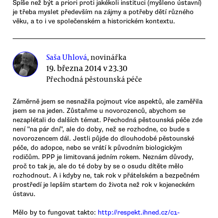
Spíše než být a priori proti jakékoli instituci (myšleno ústavní)
je třeba myslet především na zájmy a potřeby dětí různého
věku, a to i ve společenském a historickém kontextu.
Saša Uhlová
, novinářka
19. března 2014 v 23.30
Přechodná pěstounská péče
Záměrně jsem se nesnažila pojmout více aspektů, ale zaměřila
jsem se na jeden. Zůstaňme u novorozenců, abychom se
nezaplétali do dalších témat. Přechodná pěstounská péče zde
není "na pár dní", ale do doby, než se rozhodne, co bude s
novorozencem dál. Jestli půjde do dlouhodobé pěstounské
péče, do adopce, nebo se vrátí k původním biologickým
rodičům. PPP je limitovaná jedním rokem. Neznám důvody,
proč to tak je, ale do té doby by se o osudu dítěte mělo
rozhodnout. A i kdyby ne, tak rok v přátelském a bezpečném
prostředí je lepším startem do života než rok v kojeneckém
ústavu.
Mělo by to fungovat takto:
http://respekt.ihned.cz/c1-