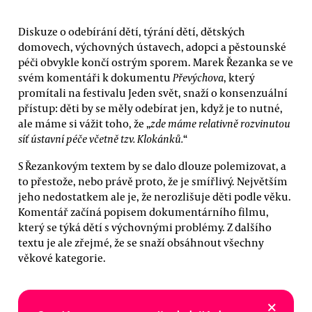
Diskuze o odebírání dětí, týrání dětí, dětských
domovech, výchovných ústavech, adopci a pěstounské
péči obvykle končí ostrým sporem. Marek Řezanka se ve
svém komentáři k dokumentu
Převýchova
, který
promítali na festivalu Jeden svět, snaží o konsenzuální
přístup: děti by se měly odebírat jen, když je to nutné,
ale máme si vážit toho, že „
zde máme relativně rozvinutou
síť ústavní péče včetně tzv. Klokánků.
“
S Řezankovým textem by se dalo dlouze polemizovat, a
to přestože, nebo právě proto, že je smířlivý. Největším
jeho nedostatkem ale je, že nerozlišuje děti podle věku.
Komentář začíná popisem dokumentárního filmu,
který se týká dětí s výchovnými problémy. Z dalšího
textu je ale zřejmé, že se snaží obsáhnout všechny
věkové kategorie.
×