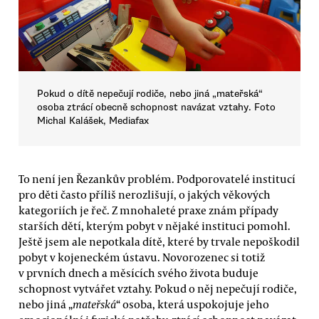
Pokud o dítě nepečují rodiče, nebo jiná „mateřská“
osoba ztrácí obecně schopnost navázat vztahy. Foto
Michal Kalášek, Mediafax
To není jen Řezankův problém. Podporovatelé institucí
pro děti často příliš nerozlišují, o jakých věkových
kategoriích je řeč. Z mnohaleté praxe znám případy
starších dětí, kterým pobyt v nějaké instituci pomohl.
Ještě jsem ale nepotkala dítě, které by trvale nepoškodil
pobyt v kojeneckém ústavu. Novorozenec si totiž
v prvních dnech a měsících svého života buduje
schopnost vytvářet vztahy. Pokud o něj nepečují rodiče,
nebo jiná „
mateřská
“ osoba, která uspokojuje jeho