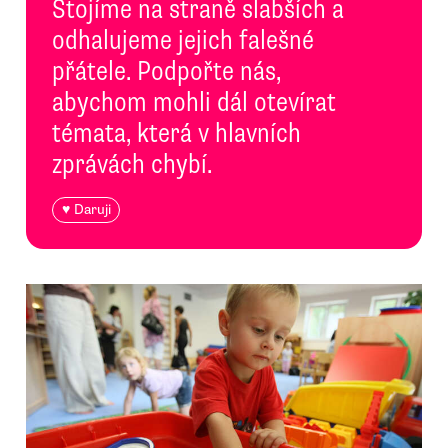
Stojíme na straně slabších a
odhalujeme jejich falešné
přátele. Podpořte nás,
abychom mohli dál otevírat
témata, která v hlavních
zprávách chybí.
♥ Daruji