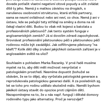
dovede potlačit vlastní negativní citové popudy a učit zvládat
dítě ty jeho. Nemá ji s matkou závislou na drogách, s
narušenou osobnostní strukturou, která střídá partnery,
sama se neumí ovládnout nebo ani neví, co chce. Nemá ji ani v
ústavu, kde se pečující tety střídají na směny a doma na ně
čekají vlastní děti. Budou to však mít kojenci a batolata u
profesionálních pěstounů? Jak tento systém funguje v
angloamerických zemích? Já si dovolím zdravě zapochybovat.
Srovnávat profesionální pěstounskou péči s pěstounskou péčí
rodinnou může být zavádějící. Jak odfiltrujeme pěstouny "na
kšeft"? Kolik dětí díky zrušení jakýchkoli ústavních zařízení je v
anglosaském světě na ulici?
Souhlasím s pohledem Marka Řezanky. V prvé řadě musíme
myslet na to, aby děti měli možnost nevyrůstat v
patologickém prostředí. Nesmíme dopustit (bohužel se
obávám, že se to děje), aby vyrůstala patologická generace a
reprodukovala patologickou generaci další. A za posledních 25
let se toho pro rodinu udělalo skutečně málo. Neměli bychom
jakékoli ústavy stavět do opozice proti zájmům dětí.
Nezapomínejme na to, že u nás např. fungují i dětské domovy
rodinného typu jako alternativy. Proč je nerozvíjet?