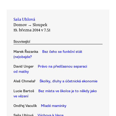
Saša Uhlová
Domov
→
Sloupek
19. března 2014 v 7.51
Související
Marek Řezanka
Bez čeho se funkční stát
(ne)obejde?
David Unger
Právo na předčasnou separaci
od matky
Aleš Chmelař
Školky, dluhy a účetnická ekonomie
Lucie Bartoš
Bez místa ve školce je to někdy jako
ve vězení
Ondřej Vaculík
Mladé maminky
Saša Uhlová
Výchova k lásce