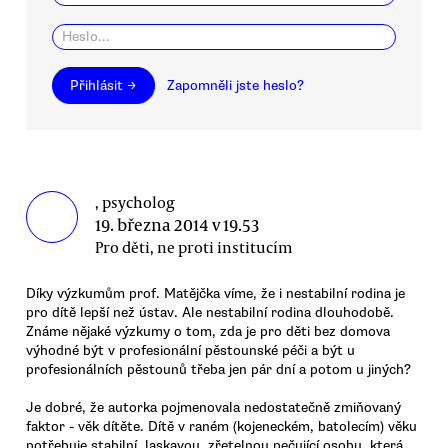
Přihlásit →
Zapomněli jste heslo?
, psycholog
19. března 2014 v 19.53
Pro děti, ne proti institucím
Díky výzkumům prof. Matějčka víme, že i nestabilní rodina je
pro dítě lepší než ústav. Ale nestabilní rodina dlouhodobě.
Známe nějaké výzkumy o tom, zda je pro děti bez domova
výhodné být v profesionální pěstounské péči a být u
profesionálních pěstounů třeba jen pár dní a potom u jiných?
Je dobré, že autorka pojmenovala nedostatečně zmiňovaný
faktor - věk dítěte. Dítě v raném (kojeneckém, batolecím) věku
potřebuje stabilní, laskavou, zřetelnou pečující osobu, která