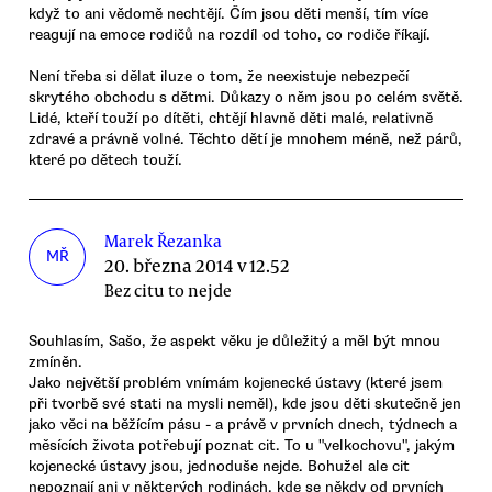
když to ani vědomě nechtějí. Čím jsou děti menší, tím více
reagují na emoce rodičů na rozdíl od toho, co rodiče říkají.
Není třeba si dělat iluze o tom, že neexistuje nebezpečí
skrytého obchodu s dětmi. Důkazy o něm jsou po celém světě.
Lidé, kteří touží po dítěti, chtějí hlavně děti malé, relativně
zdravé a právně volné. Těchto dětí je mnohem méně, než párů,
které po dětech touží.
Marek Řezanka
MŘ
20. března 2014 v 12.52
Bez citu to nejde
Souhlasím, Sašo, že aspekt věku je důležitý a měl být mnou
zmíněn.
Jako největší problém vnímám kojenecké ústavy (které jsem
při tvorbě své stati na mysli neměl), kde jsou děti skutečně jen
jako věci na běžícím pásu - a právě v prvních dnech, týdnech a
měsících života potřebují poznat cit. To u "velkochovu", jakým
kojenecké ústavy jsou, jednoduše nejde. Bohužel ale cit
nepoznají ani v některých rodinách, kde se někdy od prvních