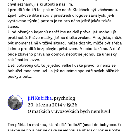
chvil seznamují s krutostí a násilím.
I pro dítě do tří let pak může např. Klokánek být záchranou.
Žije-li takové dítě např. v prostředí drogově závislých, je-li
vystaveno týrání, potom je to pro něho ještě jakás takás
šance.
U odložených kojenců narážíme na dvě práva, jež mohou jít
proti sobě. Právo matky, jež se dítěte zřekne. Ano, jistě, může
být momentálně v tíživé situaci, může dozrát, může být třeba
jednou pro dítě bezpečným přístavem. A nebo také ne. A dítě
bude zbaveno práva na domov, neboť se jednou za uherský
rok "matka" ozve.
Děti potřebují cit, to je jedno velké lidské právo, o němž se
bohužel moc nemluví - a jež neumíme spoustě svých bližních
poskytnout...
Jiří Kubička
, psycholog
20. března 2014 v 19.26
O matkách v úvozovkách bych nemluvil
Ten příklad s matkou, která dítě "odloží" (snad do babyboxu?)
zřekne se ho a pak se ozve se jednou za uherský rok je určitý