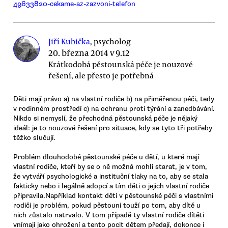
49633820-cekame-az-zazvoni-telefon
Jiří Kubička
, psycholog
20. března 2014 v 9.12
Krátkodobá pěstounská péče je nouzové
řešení, ale přesto je potřebná
Děti mají právo a) na vlastní rodiče b) na přiměřenou péči, tedy
v rodinném prostředí c) na ochranu proti týrání a zanedbávání.
Nikdo si nemyslí, že přechodná pěstounská péče je nějaký
ideál: je to nouzové řešení pro situace, kdy se tyto tři potřeby
těžko slučují.
Problém dlouhodobé pěstounské péče u dětí, u které mají
vlastní rodiče, kteří by se o ně možná mohli starat, je v tom,
že vytváří psychologické a instituční tlaky na to, aby se stala
fakticky nebo i legálně adopcí a tím děti o jejich vlastní rodiče
připravila.Například kontakt dětí v pěstounské péči s vlastními
rodiči je problém, pokud pěstouni touží po tom, aby dítě u
nich zůstalo natrvalo. V tom případě ty vlastní rodiče dítěti
vnímají jako ohrožení a tento pocit dětem předají, dokonce i