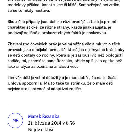
modelový příklad, konstrukce či klišé. Samozřejmě netvrdím,
že se to nikdy nestává.
Skutečné případy jsou daleko různorodější a také je pro ně
charakteristické, že různé strany, každá jinak zaujatá, je
podávají odlišně a prokazatelných faktů je poskrovnu.
Zbavení rodičovských práv je velmi vážná věc a mluvit o těch
právech jako o nějaké formalitě, která jen nesmyslně brání, aby
se děti dostaly do rodiny, která si je zaslouží víc než biologičtí
rodiče, mi, promiňte pane Řezanko, přijde spíš jako agitka než
jako analýza založená na znalosti věci.
Ten věk dětí je velmi důležitý a je moc dobře, že na to Saša
Uhlová upozornila. Má to také tu stránku, že o malé děti
nejvíce stojí potencální adoptivní rodiče.
Marek Řezanka
MŘ
21. března 2014 v 6.56
Nejde o klišé