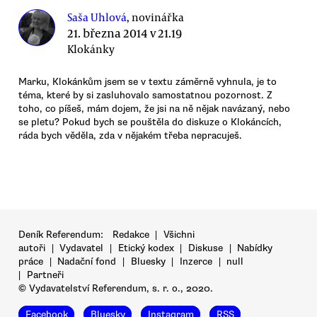
Saša Uhlová
, novinářka
21. března 2014 v 21.19
Klokánky
Marku, Klokánkům jsem se v textu záměrně vyhnula, je to
téma, které by si zasluhovalo samostatnou pozornost. Z
toho, co píšeš, mám dojem, že jsi na ně nějak navázaný, nebo
se pletu? Pokud bych se pouštěla do diskuze o Klokáncích,
ráda bych věděla, zda v nějakém třeba nepracuješ.
Deník Referendum:
Redakce
|
Všichni
autoři
|
Vydavatel
|
Etický kodex
|
Diskuse
|
Nabídky
práce
|
Nadační fond
|
Bluesky
|
Inzerce
|
null
|
Partneři
© Vydavatelství Referendum, s. r. o., 2020.
Facebook
Bluesky
Instagram
RSS