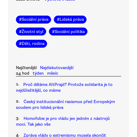
#
Sociální práva
#
Lidská práva
#
Životní styl
#
Sociální politika
#
Děti, rodina
Nejčtenější
Nejdiskutovanější
24 hod
týden
měsíc
1.
Proč děláme AltPrajd? Protože solidarita je to
nejdůležitější, co máme
2.
Český institucionální rasismus před Evropským
soudem pro lidská práva
3.
Homofobie je pro vládu jen jedním z nástrojů
moci. Tak jako vše
4.
Zpráva vlády o extremismu musela skončit