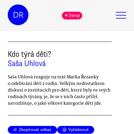
DR
♥ Daruji
Kdo týrá děti?
Saša Uhlová
Saša Uhlová reaguje na text Marka Řezanky
o odebírání dětí z rodin. Velkým nedostatkem
diskusí o institucích pro děti, které byly ve svých
rodinách týrány, je, že se v nich často příliš
nerozlišuje, o jaké věkové kategorie dětí jde.
Zkopírovat odkaz
Vytisknout