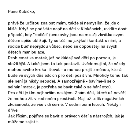
Pane Kubičko,
právě že určitou znalost mám, takže si nemyslím, že jde o
klišé. Když se podíváte např na děti v Klokáncích, uvidíte dost
případů, kdy "rodiče" (uvozovky jsou na místě) zkrátka svým
dětem spíše ubližují. Ty se těší na jakýkoli kontakt s nimi, a
rodiče buď nepřijdou vůbec, nebo se dopouštějí na svých
dětech manipulace.
Problematika matek, jež odkládají své děti po porodu, je
složitější. A také jsem to tak postavil. Uvědomuji si, že někdy
mohou svého kroku litovat - a mohou projít změnou, která
bude ve svých důsledcích pro děti pozitivní. Mnohdy tomu tak
ale není (a nikdy nebude). A samozřejmě - bavíme-li se o
selhání matek, je potřeba se bavit také o selhání otců.
Pro děti je tím nejhorším nezájem. Znám děti, které už nevěří,
že mohou žít v rodinném prostředí. Mají už tolik negativních
zkušeností, že vše vidí černě. V sedmi osmi letech. Někdy i
dříve.
Jak říkám, pojďme se bavit o právech dětí a nástrojích, jak je
můžeme zajistit.