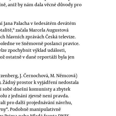
ně, aniž by nám dala věcné důvody pro
í Jana Palacha v šedesátém devátém
talitě,“ začala Marcela Augustová
ch hlavních zprávách Česká televize.
oledne ve Sněmovně poslanci pravice.
elze zpochybnit výklad události,
ž ostatně v dané reportáži byla jen
warzenberg, J. Černochová, M. Němcová)
. Žádný prostor k vyjádření nedostala
oti sobě dnešní komunisty a zbytek
lu z jednání zjevně není pravda.
ali pro další projednávání návrhu,
ovny“. Podobně manipulativně
ize Prima nebo Mladá fronta DNES.