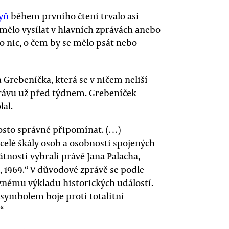
kyň
během prvního čtení trvalo asi
 mělo vysílat v hlavních zprávách anebo
o nic, o čem by se mělo psát nebo
 Grebeníčka, která se v ničem neliší
Právu už před týdnem. Grebeníček
lal.
osto správné připomínat. (…)
z celé škály osob a osobností spojených
tnosti vybrali právě Jana Palacha,
68, 1969.“ V důvodové zprávě se podle
znému výkladu historických událostí.
l symbolem boje proti totalitní
“