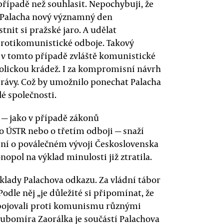
řípadě než souhlasit. Nepochybuji, že
 Palacha nový významný den
nit si pražské jaro. A udělat
protikomunistické odboje. Takový
v tomto případě zvláště komunistické
olickou krádež. I za kompromisní návrh
právy. Což by umožnilo ponechat Palacha
é společnosti.
 — jako v případě zákonů
o ÚSTR nebo o třetím odboji — snaží
ění o poválečném vývoji Československa
nopol na výklad minulosti již ztratila.
ýklady Palachova odkazu. Za vládní tábor
odle něj „je důležité si připomínat, že
í bojovali proti komunismu různými
ubomíra Zaorálka je součástí Palachova