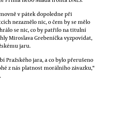
ěmovně v pátek dopoledne při
cích nezaznělo nic, o čem by se mělo
álo se nic, co by patřilo na titulní
ohly Miroslava Grebeníčka vyzpovídat,
ažskému jaru.
bí Pražského jara, a co bylo přerušeno
hé z nás platnost morálního závazku,“
.