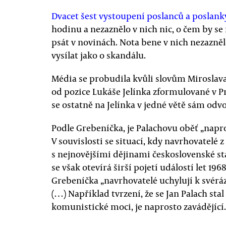
Dvacet šest vystoupení poslanců a poslan
hodinu a nezaznělo v nich nic, o čem by se
psát v novinách. Nota bene v nich nezazněl
vysílat jako o skandálu.
Média se probudila kvůli slovům Miroslava
od pozice Lukáše Jelínka zformulované v 
se ostatně na Jelínka v jedné větě sám odvo
Podle Grebeníčka, je Palachovu oběť „napr
V souvislosti se situací, kdy navrhovatelé 
s nejnovějšími dějinami československé stá
se však otevírá širší pojetí událostí let 19
Grebeníčka „navrhovatelé uchylují k svérá
(…) Například tvrzení, že se Jan Palach sta
komunistické moci, je naprosto zavádějící.