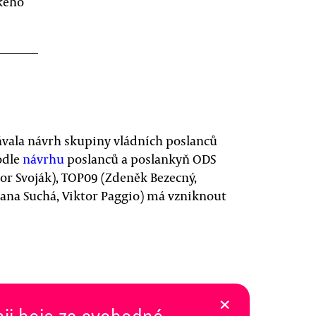
ckého
vala návrh skupiny vládních poslanců
odle
návrhu
poslanců a poslankyň ODS
or Svoják), TOP09 (Zdeněk Bezecný,
Jana Suchá, Viktor Paggio) má vzniknout
×