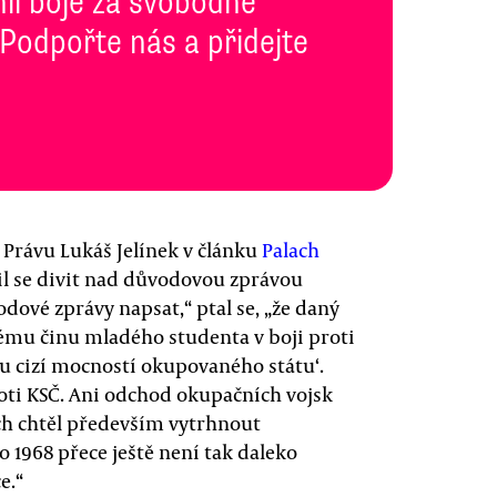
inii boje za svobodné
 Podpořte nás a přidejte
 Právu Lukáš Jelínek v článku
Palach
čil se divit nad důvodovou zprávou
dové zprávy napsat,“ ptal se, „že daný
ému činu mladého studenta v boji proti
u cizí mocností okupovaného státu‘.
roti KSČ. Ani odchod okupačních vojsk
ch chtěl především vytrhnout
o 1968 přece ještě není tak daleko
e.“