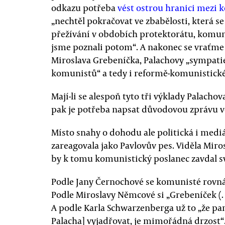
odkazu potřeba
vést ostrou hranici mezi 
„nechtěl pokračovat ve zbabělosti, která s
přežívání v obdobích protektorátu, komun
jsme poznali potom“. A nakonec se vraťme
Miroslava Grebeníčka, Palachovy „sympat
komunistů“ a tedy i reformě-komunistic
Mají-li se alespoň tyto tři výklady Palacho
pak je potřeba napsat důvodovou zprávu v
Místo snahy o dohodu ale politická i medi
zareagovala jako Pavlovův pes. Viděla Miros
by k tomu komunistický poslanec zavdal 
Podle Jany Černochové se komunisté rovná
Podle Miroslavy Němcové si „Grebeníček (
A podle Karla Schwarzenberga už to „že pa
Palacha] vyjadřovat, je mimořádná drzost“