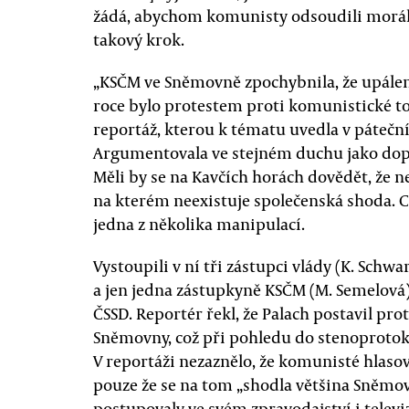
žádá, abychom komunisty odsoudili morál
takový krok.
„KSČM ve Sněmovně zpochybnila, že upálen
roce bylo protestem proti komunistické to
reportáž, kterou k tématu uvedla v páteční
Argumentovala ve stejném duchu jako dop
Měli by se na Kavčích horách dovědět, že n
na kterém neexistuje společenská shoda. Co
jedna z několika manipulací.
Vystoupili v ní tři zástupci vlády (K. Sch
a jen jedna zástupkyně KSČM (M. Semelová)
ČSSD. Reportér řekl, že Palach postavil pr
Sněmovny, což při pohledu do stenoprotoko
V reportáži nezaznělo, že komunisté hlasov
pouze že se na tom „shodla většina Sněm
postupovaly ve svém zpravodajství i telev