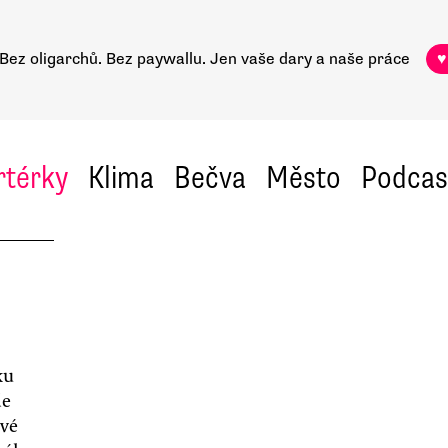
Bez oligarchů. Bez paywallu.
Jen vaše dary a naše práce
♥
rtérky
Klima
Bečva
Město
Podcas
ku
de
ové