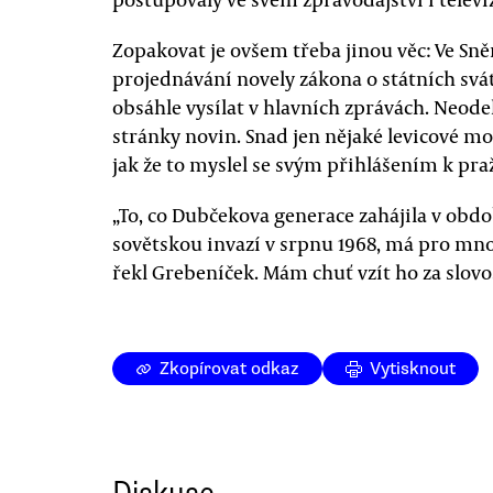
Zopakovat je ovšem třeba jinou věc: Ve Sn
projednávání novely zákona o státních svát
obsáhle vysílat v hlavních zprávách. Neodehr
stránky novin. Snad jen nějaké levicové m
jak že to myslel se svým přihlášením k pr
„To, co Dubčekova generace zahájila v obdo
sovětskou invazí v srpnu 1968, má pro mno
řekl Grebeníček. Mám chuť vzít ho za slovo
Zkopírovat odkaz
Vytisknout