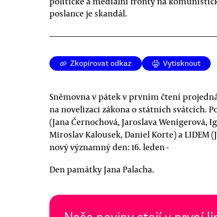
politické a mediální fronty na komunisti
poslance je skandál.
Zkopírovat odkaz
Vytisknout
Sněmovna v pátek v prvním čtení projedná
na novelizaci zákona o státních svátcích. P
(Jana Černochová, Jaroslava Wenigerová, Ig
Miroslav Kalousek, Daniel Korte) a LIDEM (
nový významný den: 16. leden -
Den památky Jana Palacha.