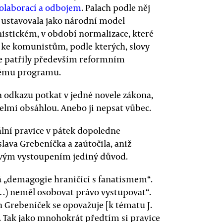
kolaborací a odbojem
. Palach podle něj
e ustavovala jako národní model
istickém, v období normalizace, které
 ke komunistům, podle kterých, slovy
ie patřily především reformním
kému programu.
va odkazu potkat v jedné novele zákona,
elmi obsáhlou. Anebo ji nepsat vůbec.
ální pravice v pátek dopoledne
lava Grebeníčka a zaútočila, aniž
svým vystoupením jediný důvod.
 „demagogie hraničící s fanatismem“.
…) neměl osobovat právo vystupovat“.
n Grebeníček se opovažuje [k tématu J.
. Tak jako mnohokrát předtím si pravice