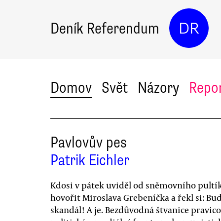
Deník Referendum
DR
Domov
Svět
Názory
Repo
Pavlovův pes
Patrik Eichler
Kdosi v pátek uviděl od sněmovního pultí
hovořit Miroslava Grebeníčka a řekl si: Bu
skandál! A je. Bezdůvodná štvanice pravic