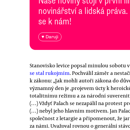
Naše noviny stojí v první l
novinářství a lidská práva.
se k nám!
♥ Daruji
Stanovisko levice popsal minulou sobotu v
se stal rukojmím
. Pochválil záměr a nesta
k zákonu: „Jak mohli autoři zákona do důvo
významný den je ‚projevem úcty k heroick
totalitnímu režimu a za národní suverenit
(…) Vždyť Palach se nezapálil na protest p
(…) nebyl jeho hlavním motivem. Jan Pala
společnost z letargie a připomenout, že jar
za námi. Uvažoval rovnou o generální stávc