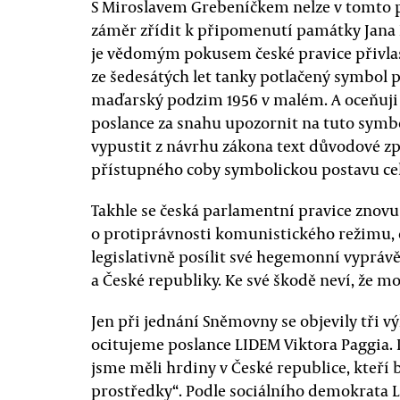
S Miroslavem Grebeníčkem nelze v tomto p
záměr zřídit k připomenutí památky Jana
je vědomým pokusem české pravice přivlast
ze šedesátých let tanky potlačený symbol 
maďarský podzim 1956 v malém. A oceňuji 
poslance za snahu upozornit na tuto symb
vypustit z návrhu zákona text důvodové z
přístupného coby symbolickou postavu cel
Takhle se česká parlamentní pravice znovu
o protiprávnosti komunistického režimu, 
legislativně posílit své hegemonní vypráv
a České republiky. Ke své škodě neví, že mo
Jen při jednání Sněmovny se objevily tři v
ocitujeme poslance LIDEM Viktora Paggia. P
jsme měli hrdiny v České republice, kteř
prostředky“. Podle sociálního demokrata L