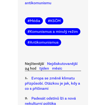
antikomunismu
#
Média
#
KSČM
#
Komunismus a minulý režim
#
Antikomunismus
Nejčtenější
Nejdiskutovanější
24 hod
týden
měsíc
1.
Evropa se změně klimatu
přizpůsobí. Otázkou je jak, kdy a
co s příčinami
2.
Padesát odstínů lži a nová
nekulturní politika