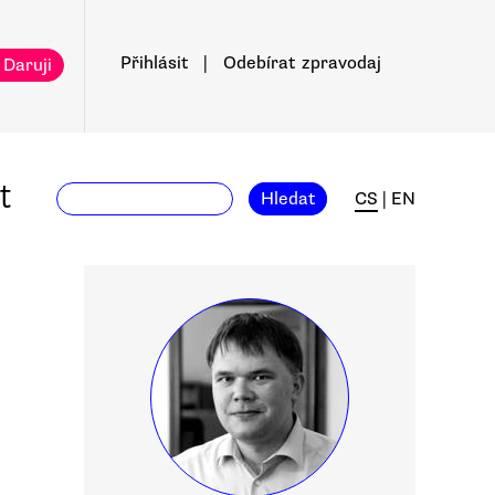
Přihlásit
|
Odebírat
zpravodaj
 Daruji
t
Hledat
CS
|
EN