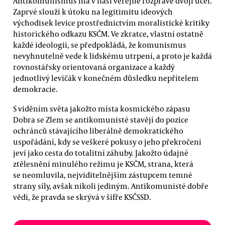
Antikomunismus má v naší veřejné rozpravě dvojí účel.
Zaprvé slouží k útoku na legitimitu ideových
východisek levice prostřednictvím moralistické kritiky
historického odkazu KSČM. Ve zkratce, vlastní ostatně
každé ideologii, se předpokládá, že komunismus
nevyhnutelně vede k lidskému utrpení, a proto je každá
rovnostářsky orientovaná organizace a každý
jednotlivý levičák v konečném důsledku nepřítelem
demokracie.
S viděním světa jakožto místa kosmického zápasu
Dobra se Zlem se antikomunisté stavějí do pozice
ochránců stávajícího liberálně demokratického
uspořádání, kdy se veškeré pokusy o jeho překročení
jeví jako cesta do totalitní záhuby. Jakožto údajné
ztělesnění minulého režimu je KSČM, strana, která
se neomluvila, nejviditelnějším zástupcem temné
strany síly, avšak nikoli jediným. Antikomunisté dobře
vědí, že pravda se skrývá v šifře KSČSSD.