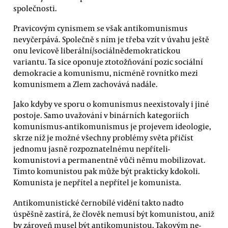
společnosti.
Pravicovým cynismem se však antikomunismus
nevyčerpává. Společně s ním je třeba vzít v úvahu ještě
onu levicově liberální/sociálnědemokratickou
variantu. Ta sice oponuje ztotožňování pozic sociální
demokracie a komunismu, nicméně rovnítko mezi
komunismem a Zlem zachovává nadále.
Jako kdyby ve sporu o komunismus neexistovaly i jiné
postoje. Samo uvažování v binárních kategoriích
komunismus-antikomunismus je projevem ideologie,
skrze níž je možné všechny problémy světa přičíst
jednomu jasně rozpoznatelnému nepříteli-
komunistovi a permanentně vůči němu mobilizovat.
Tímto komunistou pak může být prakticky kdokoli.
Komunista je nepřítel a nepřítel je komunista.
Antikomunistické černobílé vidění takto nadto
úspěšně zastírá, že člověk nemusí být komunistou, aniž
by zároveň musel být antikomunistou. Takovým ne-