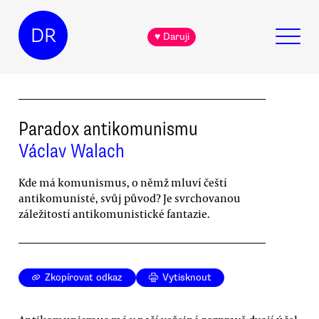
DR
♥ Daruji
Paradox antikomunismu
Václav Walach
Kde má komunismus, o němž mluví čeští
antikomunisté, svůj původ? Je svrchovanou
záležitostí antikomunistické fantazie.
Zkopírovat odkaz
Vytisknout