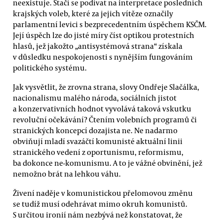
neexistuje. Stačí se podívat na interpretace posledních
krajských voleb, které za jejich vítěze označily
parlamentní levici s bezprecedentním úspěchem KSČM.
Její úspěch lze do jisté míry číst optikou protestních
hlasů, jež jakožto „antisystémová strana“ získala
v důsledku nespokojenosti s nynějším fungováním
politického systému.
Jak vysvětlit, že zrovna strana, slovy Ondřeje Slačálka,
nacionalismu malého národa, sociálních jistot
a konzervativních hodnot vyvolává taková vskutku
revoluční očekávání? Čtením volebních programů či
stranických koncepcí dozajista ne. Ne nadarmo
obviňují mladí svazáčtí komunisté aktuální linii
stranického vedení z oportunismu, reformismu,
ba dokonce ne-komunismu. A to je vážné obvinění, jež
nemožno brát na lehkou váhu.
Živení naděje v komunistickou přelomovou změnu
se tudíž musí odehrávat mimo okruh komunistů.
S určitou ironií nám nezbývá než konstatovat, že