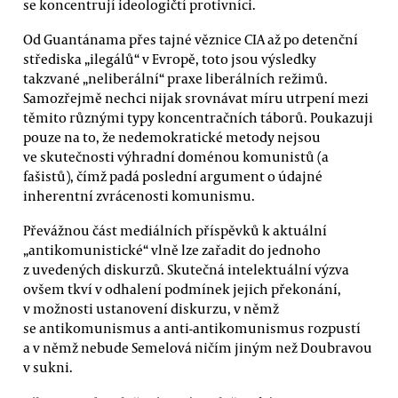
se koncentrují ideologičtí protivníci.
Od Guantánama přes tajné věznice CIA až po detenční
střediska „ilegálů“ v Evropě, toto jsou výsledky
takzvané „neliberální“ praxe liberálních režimů.
Samozřejmě nechci nijak srovnávat míru utrpení mezi
těmito různými typy koncentračních táborů. Poukazuji
pouze na to, že nedemokratické metody nejsou
ve skutečnosti výhradní doménou komunistů (a
fašistů), čímž padá poslední argument o údajné
inherentní zvrácenosti komunismu.
Převážnou část mediálních příspěvků k aktuální
„antikomunistické“ vlně lze zařadit do jednoho
z uvedených diskurzů. Skutečná intelektuální výzva
ovšem tkví v odhalení podmínek jejich překonání,
v možnosti ustanovení diskurzu, v němž
se antikomunismus a anti-antikomunismus rozpustí
a v němž nebude Semelová ničím jiným než Doubravou
v sukni.