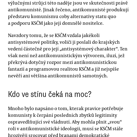
výlučnými strůjci této naděje jsou ve skutečnosti právě
antikomunisté. Jinak řečeno, antikomunisté produkují
představu komunismu coby alternativy statu quo
a podporu KSČM jako její domnělé nositelce.
Navzdory tomu, že se KSČM vzdala jakékoli
antisystémové politiky, voliči ji poslali do krajských
vedení částečně pro její „antisystémový charakter“. Ten
však není než antikomunistickým výtvorem, iluzí, jež
překrývá dotyčný rozpor mezi antikomunistickou
fantazií a programovou realitou KSČM a jíž nejspíše
nevěří ani většina antikomunistů samotných.
Kdo ve stínu čeká na moc?
Mnoho bylo napsáno o tom, kterak pravice potřebuje
komunisty k čerpání posledních zbytků legitimity
ospravedlňující své vládnutí. Aby mohla plnit „svou“
roli v antikomunistické ideologii, musí se KSČM stále
hrozivěji srocovat před branami demokratické