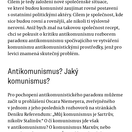
Cílem je tedy založení nové společenské situace,
ve které budou komunisté zaujímat rovné postavení
s ostatními politickými aktéry. Cílem je společnost, kde
sice budou rovní a rovnější, ale nikoli ti výslovně
nerovní. Aniž bych znal na takovou společnost recept,
chci se pokusit o kritiku antikomunismu rozborem
paradoxu antikomunismu spočívajícího ve vytváření
komunismu antikomunistickými prostředky, jenž pro
levici znamená skutečný problém.
Antikomunismus? Jaký
komunismus?
Pro pochopení antikomunistického paradoxu můžeme
začít u prohlášení Oscara Niemeyera, zveřejněného
v jednom z jeho posledních rozhovorů na stránkách
Deníku Referendum: „Můj komunismus je Sartrův,
nikoliv Stalinův.“ O čí komunismus jde však
v antikomunismu? O komunismus Marxův, nebo