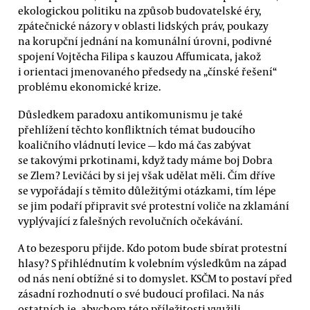
ekologickou politiku na způsob budovatelské éry,
zpátečnické názory v oblasti lidských práv, poukazy
na korupční jednání na komunální úrovni, podivné
spojení Vojtěcha Filipa s kauzou Affumicata, jakož
i orientaci jmenovaného předsedy na „čínské řešení“
problému ekonomické krize.
Důsledkem paradoxu antikomunismu je také
přehlížení těchto konfliktních témat budoucího
koaličního vládnutí levice — kdo má čas zabývat
se takovými prkotinami, když tady máme boj Dobra
se Zlem? Levičáci by si jej však udělat měli. Čím dříve
se vypořádají s těmito důležitými otázkami, tím lépe
se jim podaří připravit své protestní voliče na zklamání
vyplývající z falešných revolučních očekávání.
A to bezesporu přijde. Kdo potom bude sbírat protestní
hlasy? S přihlédnutím k volebním výsledkům na západ
od nás není obtížné si to domyslet. KSČM to postaví před
zásadní rozhodnutí o své budoucí profilaci. Na nás
ostatních je, abychom této příležitosti využili