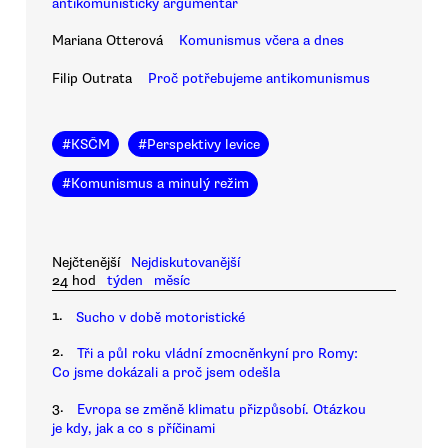
antikomunistický argumentář
Mariana Otterová
Komunismus včera a dnes
Filip Outrata
Proč potřebujeme antikomunismus
#
KSČM
#
Perspektivy levice
#
Komunismus a minulý režim
Nejčtenější
Nejdiskutovanější
24 hod
týden
měsíc
1.
Sucho v době motoristické
2.
Tři a půl roku vládní zmocněnkyní pro Romy:
Co jsme dokázali a proč jsem odešla
3.
Evropa se změně klimatu přizpůsobí. Otázkou
je kdy, jak a co s příčinami