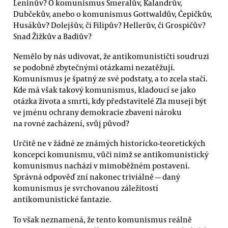
Leninův? O komunismus Šmeralův, Kalandrův,
Dubčekův, anebo o komunismus Gottwaldův, Čepičkův,
Husákův? Dolejšův, či Filipův? Hellerův, či Grospičův?
Snad Žižkův a Badiův?
Nemělo by nás udivovat, že antikomunističtí soudruzi
se podobně zbytečnými otázkami nezatěžují.
Komunismus je špatný ze své podstaty, a to zcela stačí.
Kde má však takový komunismus, kladoucí se jako
otázka života a smrti, kdy představitelé Zla musejí být
ve jménu ochrany demokracie zbaveni nároku
na rovné zacházení, svůj původ?
Určitě ne v žádné ze známých historicko-teoretických
koncepcí komunismu, vůči nimž se antikomunistický
komunismus nachází v mimoběžném postavení.
Správná odpověď zní nakonec triviálně — daný
komunismus je svrchovanou záležitostí
antikomunistické fantazie.
To však neznamená, že tento komunismus reálně