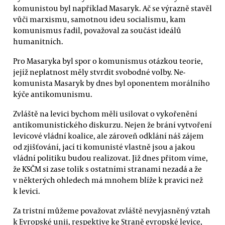
komunistou byl například Masaryk. Ač se výrazně stavěl
vůči marxismu, samotnou ideu socialismu, kam
komunismus řadil, považoval za součást ideálů
humanitních.
Pro Masaryka byl spor o komunismus otázkou teorie,
jejíž neplatnost měly stvrdit svobodné volby. Ne-
komunista Masaryk by dnes byl oponentem morálního
kýče antikomunismu.
Zvláště na levici bychom měli usilovat o vykořenění
antikomunistického diskurzu. Nejen že brání vytvoření
levicové vládní koalice, ale zároveň odklání náš zájem
od zjišťování, jací ti komunisté vlastně jsou a jakou
vládní politiku budou realizovat. Již dnes přitom víme,
že KSČM si zase tolik s ostatními stranami nezadá a že
v některých ohledech má mnohem blíže k pravici než
k levici.
Za tristní můžeme považovat zvláště nevyjasněný vztah
k Evropské unii, respektive ke Straně evropské levice,