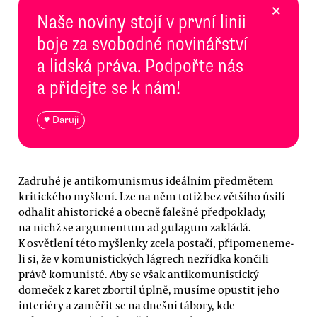
×
Naše noviny stojí v první linii
boje za svobodné novinářství
a lidská práva. Podpořte nás
a přidejte se k nám!
♥ Daruji
Zadruhé je antikomunismus ideálním předmětem
kritického myšlení. Lze na něm totiž bez většího úsilí
odhalit ahistorické a obecně falešné předpoklady,
na nichž se argumentum ad gulagum zakládá.
K osvětlení této myšlenky zcela postačí, připomeneme-
li si, že v komunistických lágrech nezřídka končili
právě komunisté. Aby se však antikomunistický
domeček z karet zbortil úplně, musíme opustit jeho
interiéry a zaměřit se na dnešní tábory, kde