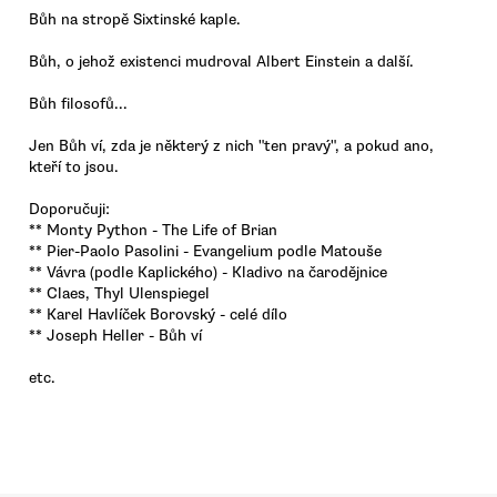
Bůh na stropě Sixtinské kaple.
Bůh, o jehož existenci mudroval Albert Einstein a další.
Bůh filosofů...
Jen Bůh ví, zda je některý z nich "ten pravý", a pokud ano,
kteří to jsou.
Doporučuji:
** Monty Python - The Life of Brian
** Pier-Paolo Pasolini - Evangelium podle Matouše
** Vávra (podle Kaplického) - Kladivo na čarodějnice
** Claes, Thyl Ulenspiegel
** Karel Havlíček Borovský - celé dílo
** Joseph Heller - Bůh ví
etc.