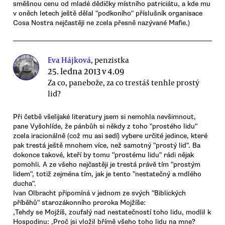
směšnou cenu od mladé dědičky místního patriciátu, a kde mu
v oněch letech ještě dělal "podkoního" příslušník organisace
Cosa Nostra nejčastěji ne zcela přesně nazývané Mafie.)
Eva Hájková
, penzistka
25. ledna 2013 v 4.09
Za co, panebože, za co trestáš tenhle prostý
lid?
Při četbě všelijaké literatury jsem si nemohla nevšimnout,
pane Vyšohlíde, že pánbůh si někdy z toho "prostého lidu"
zcela iracionálně (což mu asi sedí) vybere určité jedince, které
pak trestá ještě mnohem více, než samotný "prostý lid". Ba
dokonce takové, kteří by tomu "prostému lidu" rádi nějak
pomohli. A ze všeho nejčastěji je trestá právě tím "prostým
lidem", totiž zejména tím, jak je tento "nestatečný a mdlého
ducha".
Ivan Olbracht připomíná v jednom ze svých "Biblických
příběhů" starozákonního proroka Mojžíše:
,Tehdy se Mojžíš, zoufalý nad nestatečností toho lidu, modlil k
Hospodinu: ,Proč jsi vložil břímě všeho toho lidu na mne?