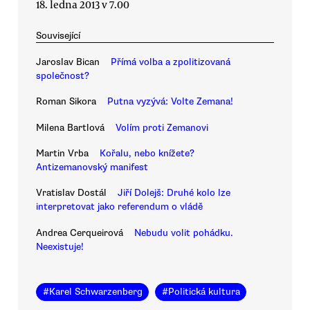
18. ledna 2013 v 7.00
Související
Jaroslav Bican
Přímá volba a zpolitizovaná
společnost?
Roman Sikora
Putna vyzývá: Volte Zemana!
Milena Bartlová
Volím proti Zemanovi
Martin Vrba
Kořalu, nebo knížete?
Antizemanovský manifest
Vratislav Dostál
Jiří Dolejš: Druhé kolo lze
interpretovat jako referendum o vládě
Andrea Cerqueirová
Nebudu volit pohádku.
Neexistuje!
#
Karel Schwarzenberg
#
Politická kultura