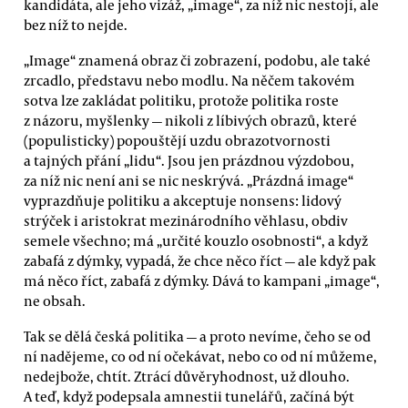
kandidáta, ale jeho vizáž, „image“, za níž nic nestojí, ale
bez níž to nejde.
„Image“ znamená obraz či zobrazení, podobu, ale také
zrcadlo, představu nebo modlu. Na něčem takovém
sotva lze zakládat politiku, protože politika roste
z názoru, myšlenky — nikoli z líbivých obrazů, které
(populisticky) popouštějí uzdu obrazotvornosti
a tajných přání „lidu“. Jsou jen prázdnou výzdobou,
za níž nic není ani se nic neskrývá. „Prázdná image“
vyprazdňuje politiku a akceptuje nonsens: lidový
strýček i aristokrat mezinárodního věhlasu, obdiv
semele všechno; má „určité kouzlo osobnosti“, a když
zabafá z dýmky, vypadá, že chce něco říct — ale když pak
má něco říct, zabafá z dýmky. Dává to kampani „image“,
ne obsah.
Tak se dělá česká politika — a proto nevíme, čeho se od
ní nadějeme, co od ní očekávat, nebo co od ní můžeme,
nedejbože, chtít. Ztrácí důvěryhodnost, už dlouho.
A teď, když podepsala amnestii tunelářů, začíná být