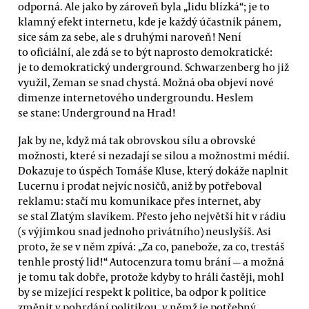
odporná. Ale jako by zároveň byla „lidu blízká“; je to
klamný efekt internetu, kde je každý účastník pánem,
sice sám za sebe, ale s druhými naroveň! Není
to oficiální, ale zdá se to být naprosto demokratické:
je to demokratický underground. Schwarzenberg ho již
využil, Zeman se snad chystá. Možná oba objeví nové
dimenze internetového undergroundu. Heslem
se stane: Underground na Hrad!
Jak by ne, když má tak obrovskou sílu a obrovské
možnosti, které si nezadají se silou a možnostmi médií.
Dokazuje to úspěch Tomáše Kluse, který dokáže naplnit
Lucernu i prodat nejvíc nosičů, aniž by potřeboval
reklamu: stačí mu komunikace přes internet, aby
se stal Zlatým slavíkem. Přesto jeho největší hit v rádiu
(s výjimkou snad jednoho privátního) neuslyšíš. Asi
proto, že se v něm zpívá: „Za co, panebože, za co, trestáš
tenhle prostý lid!“ Autocenzura tomu brání — a možná
je tomu tak dobře, protože kdyby to hráli častěji, mohl
by se mizející respekt k politice, ba odpor k politice
změnit v pohrdání politikou, v němž je potřebný