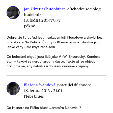
Jan Zilzer z Chudobince
, důchodce sociolog
hudebník
18. ledna 2013 v 9.37
pěkné...
Dobře, že tu pořád jsou neakademičtí filosofové a slavíci bez
pozlátka. - Na Kubice, Šloufy či Klause to sice zdánlivě jsou
lehké váhy - ale když rána sedí....
Co bolestně chybí, jsou lidé jako V+W, Škvorecký, Kundera
etc. -- takoví se nerodí zrovna často. Takže až se objeví,
přičiňme se, aby nebyli zardoušeni českými křupany.,,
Blažena Švandová
, pracující důchodce
18. ledna 2013 v 21.01
Plébs blues
Co řeknete na Plébs blues Jaromíra Nohavici ?