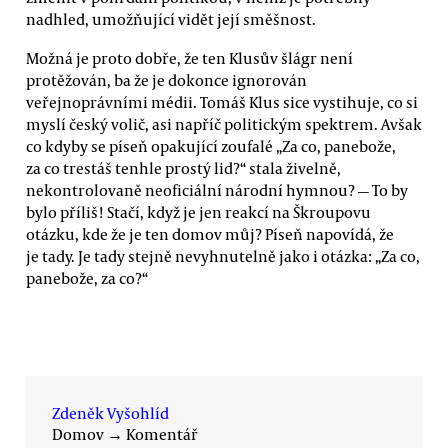
nadhled, umožňující vidět její směšnost.
Možná je proto dobře, že ten Klusův šlágr není
protěžován, ba že je dokonce ignorován
veřejnoprávními médii. Tomáš Klus sice vystihuje, co si
myslí český volič, asi napříč politickým spektrem. Avšak
co kdyby se píseň opakující zoufalé „Za co, panebože,
za co trestáš tenhle prostý lid?“ stala živelně,
nekontrolovaně neoficiální národní hymnou? — To by
bylo příliš! Stačí, když je jen reakcí na Škroupovu
otázku, kde že je ten domov můj? Píseň napovídá, že
je tady. Je tady stejně nevyhnutelně jako i otázka: „Za co,
panebože, za co?“
Zdeněk Vyšohlíd
Domov
→
Komentář