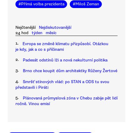
#
Přímá volba prezidenta
#
Miloš Zeman
Nejčtenější
Nejdiskutovanější
24 hod
týden
měsíc
1.
Evropa se změně klimatu přizpůsobí. Otázkou
je kdy, jak a co s příčinami
2.
Padesát odstínů lži a nová nekulturní politika
3.
Brno chce koupit dům architektky Růženy Žertové
4.
Smršť stínových vlád: po STAN a ODS tu svou
představili i Piráti
5.
Plánovaná průmyslová zóna v Chebu zabije pět lidí
ročně. Vinou emisí