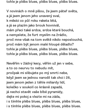
tohle je plébs blues, plébs blues, plébs blues.
V novinách o mně píšou, že jsem páteř světa,
a já jsem jenom jeho unavený sval,
k měsíci co půl roku raketa létá,
a já se plazím jako brouk hovnivál,
mám přeci také srdce, srdce které bouchá,
a nemyslete, že furt myslím na žrádlo,
proč mne však na tom světě nikdo neposlouchá,
proč mám být jenom malé hloupé děladlo?
tohle je plébs blues, plébs blues, plébs blues,
tohle je plébs blues, plébs blues, plébs blues.
Nevěřím v žádný kecy, věřím už jen v sebe,
a to co neurvu to nebudu mít,
pročpak mi slibujete po mý smrti nebe,
když jsem se jednou narodil tak chci i žít,
jsem jenom jeden z téhle miliardy lidí,
kolečko v soukolí co krásně zapadá,
já nechci stavět vaše blbé pyramidy,
dejte mi pokoj a vlezte mi na záda,
i s tímhle plébs blues, plébs blues, plébs blues,
i s tímhle plébs blues, plébs blues, plébs blues.