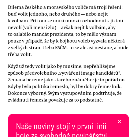
Dilema českého a moravského voliče má trojí řešení:
buď volit jednoho, nebo druhého — nebo nejít
k volbám. Při tom se musí mnozí rozhodnout s jistou
nevolí (volí menší zlo) — avšak nejít k volbám, aby
to oslabilo mandát prezidenta, to by mělo význam
pouze v případě, že by k bojkotu voleb vyzvala některá
z velkých stran, třeba KSČM. To se ale asi nestane, a bude
třeba volit.
Když už tedy volit jako by musíme, nepřehlížejme
způsob předvolebního „vytváření image kandidátů“.
Zemana bereme jako starého známého: je to pořád on.
Kdyby byla politika řemeslo, byl by dobrý řemeslník.
Dokonce výborný. Svým vystupováním podtrhuje, že
zvládnutí řemesla považuje za to podstatné.
×
Naše noviny stojí v první linii
boje za svobodné novinářství