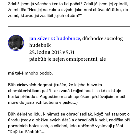
Zdaliž jsem já všechen tento lid počal? Zdali já jsem jej zplodil,
že mi díš: "Nes jej na rukou svých, jako nosí chůva děťátko, do
země, kterou jsi zaslíbil jejich otcům?"
Jan Zilzer z Chudobince
, důchodce sociolog
hudebník
25. ledna 2013 v 5.31
pánbůh je nejen omnipotentní, ale
má také mnoho podob.
Bůh církevních dogmat (tuším, že k jeho hlavním
charakteristikám patří takzvaná trojjedinost - o té existuje
hezká příhoda s Augustinem a chlapečkem přelévajícím mušlí
moře do jámz vzhloubené v písku...)
Bůh dělného lidu, k němuž se obrací sedlák, když má starost o
úrodu (tedy o obživu svých dětí) a obrací oči k nebi, rodička při
porodních bolestech, a všichni, kdo upřímně vyslovují přání
"Dejž to Pánbůh"....