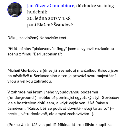
Jan Zilzer z Chudobince
, důchodce sociolog
hudebník
20. ledna 2013 v 4.58
paní Blaženě Švandové
Děkuji za vložený Nohavicův text.
Při čtení slov "pískovcové sfingy" jsem si vybavil rozkošnou
scénu z filmu "Berlusconiana":
Michail Gorbačov s (dnes již zesnulou) manželkou Raisou jsou
na návštěvě u Berlusconiho a ten je provází svou majestátní
vilou a velikou zahradou.
V zahradě má krom jiného vybudovanou podzemní
("underground") hrobku připomínající egyptský styl. Gorbačov
jde s hostitelem dolů sám, a když vyjde ven, říká Raise s
úsměvem: "Raiso, běž se podívat dovnitř - stojí to za to" (--
necituji větu doslovně, ale smysl zachovávám--).
(Pozn.: Je to táž vila poblíž Milána, kterou Silvio koupil za