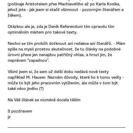
(počínaje Aristotelem přes Machiavelliho až po Karla Kosíka,
jehož jste - jak jsem si stačil všimnout - pozorným čtenářem a
žákem).
Otázkou ale je, zda je Deník Referendum tím opravdu tím
optimálním místem pro takové texty.
Nechci se tím probůh dotknout ani redakce ani čtenářů. - Mám
spíše na mysli prostou skutečnost, že tu články na podobné
úrovni přece jen nenajdou patřičný ohlas, a hrozí jim, že
neprávem "zapadnou".
Všiml jsem si, že sem už delší dobu nedává nové texty
například M. Hauser. Neznám důvody, které ho k tomu vedly -
může to být jeho pracovním vytížením, ale může v tom být
také něco jiného (?)
Na Váš článek se nicméně docela těším
S pozdravem
jz