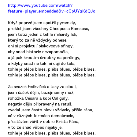
http://www.youtube.com/watch?
feature=player_embedded&v=cCpUY2KdQJo
Když poprvé jsem spatřil pyramidy,
proklel jsem všechny Cheopse a Ramsese,
jsem totiž jeden z téhle miliardy lidí,
který to za ně vždycky odnese,
oni si projektují pískovcové sfingy,
aby snad historie nezapomněla,
a já pak kroutím šroubky na peršingy,
a kdyby snad ne tak mi dají do těla,
tohle je plébs blues, plébs blues, plébs blues,
tohle je plébs blues, plébs blues, plébs blues.
Za svazek ředkviček a taky za cibuli,
jsem šašek dějin, bezejmenný muž,
rohožka Césara a kopí Caliguly,
negativ dějin připravený na retuš,
zvedal jsem často hlavu vždycky přišla rána,
ač v různých formách demokracie,
přestávám věřit v dobro Krista Pána,
v to že snad vůbec nějaký je,
tohle je plébs blues, plébs blues, plébs blues,