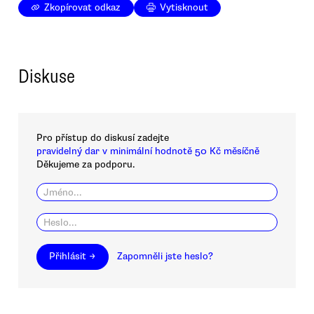
Zkopírovat odkaz
Vytisknout
Diskuse
Pro přístup do diskusí zadejte
pravidelný dar v minimální hodnotě 50 Kč měsíčně
Děkujeme za podporu.
Přihlásit →
Zapomněli jste heslo?