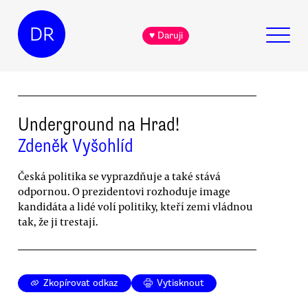
DR
♥ Daruji
Underground na Hrad!
Zdeněk Vyšohlíd
Česká politika se vyprazdňuje a také stává
odpornou. O prezidentovi rozhoduje image
kandidáta a lidé volí politiky, kteří zemi vládnou
tak, že ji trestají.
Zkopírovat odkaz
Vytisknout