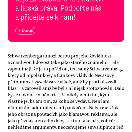
a lidská práva. Podpořte nás
a přidejte se k nám!
♥ Daruji
Schwarzenberga mnozí berou pro jeho žoviálnost
a zdánlivou lidovost také jako starého známého — ale
zapomínají, že je to pořád on, ten samý Schwarzenberg,
který od Topolánkovy a Čunkovy vlády do Nečasovy
přítomnosti vysedává ve vládě, aniž by proti ní zvedl
hlas — a zároveň aniž by byl s ní nějak ztotožňován. Dalo
by se dokonce o něm říct, že nikdy není tím, kým
vlastně je, ba ani tím, za koho se vydává. Není ani
námořním admirálem, ani pankáčem. Neberme však
jeho obraz na poutačích jako klamavou reklamu, ale
jako příznak a zrcadlo doby — a tím také nás, voličů:
nehledáme argumenty, neoceňujeme smysluplnou řeč