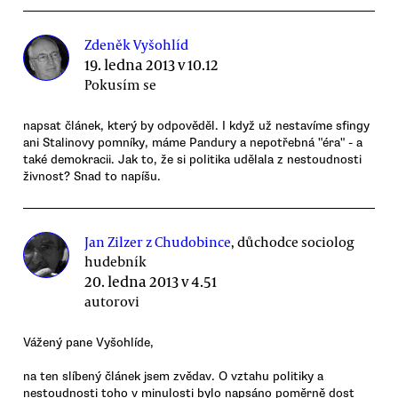
Zdeněk Vyšohlíd
19. ledna 2013 v 10.12
Pokusím se
napsat článek, který by odpověděl. I když už nestavíme sfingy
ani Stalinovy pomníky, máme Pandury a nepotřebná "éra" - a
také demokracii. Jak to, že si politika udělala z nestoudnosti
živnost? Snad to napíšu.
Jan Zilzer z Chudobince
, důchodce sociolog
hudebník
20. ledna 2013 v 4.51
autorovi
Vážený pane Vyšohlíde,
na ten slíbený článek jsem zvědav. O vztahu politiky a
nestoudnosti toho v minulosti bylo napsáno poměrně dost