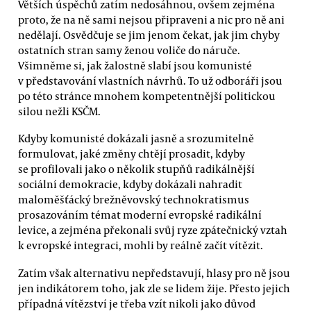
Větších úspěchů zatím nedosáhnou, ovšem zejména
proto, že na ně sami nejsou připraveni a nic pro ně ani
nedělají. Osvědčuje se jim jenom čekat, jak jim chyby
ostatních stran samy ženou voliče do náruče.
Všimněme si, jak žalostně slabí jsou komunisté
v představování vlastních návrhů. To už odboráři jsou
po této stránce mnohem kompetentnější politickou
silou nežli KSČM.
Kdyby komunisté dokázali jasně a srozumitelně
formulovat, jaké změny chtějí prosadit, kdyby
se profilovali jako o několik stupňů radikálnější
sociální demokracie, kdyby dokázali nahradit
maloměšťácký brežněvovský technokratismus
prosazováním témat moderní evropské radikální
levice, a zejména překonali svůj ryze zpátečnický vztah
k evropské integraci, mohli by reálně začít vítězit.
Zatím však alternativu nepředstavují, hlasy pro ně jsou
jen indikátorem toho, jak zle se lidem žije. Přesto jejich
případná vítězství je třeba vzít nikoli jako důvod