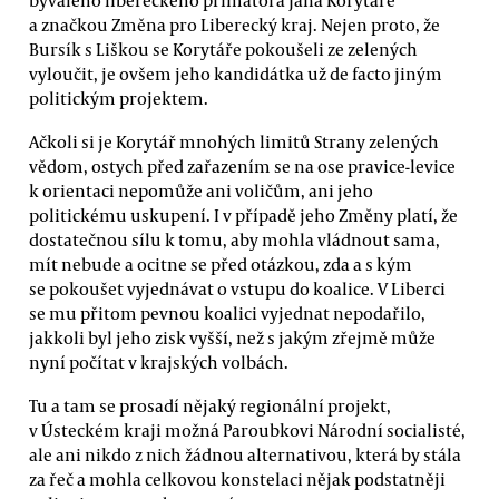
a značkou Změna pro Liberecký kraj. Nejen proto, že
Bursík s Liškou se Korytáře pokoušeli ze zelených
vyloučit, je ovšem jeho kandidátka už de facto jiným
politickým projektem.
Ačkoli si je Korytář mnohých limitů Strany zelených
vědom, ostych před zařazením se na ose pravice-levice
k orientaci nepomůže ani voličům, ani jeho
politickému uskupení. I v případě jeho Změny platí, že
dostatečnou sílu k tomu, aby mohla vládnout sama,
mít nebude a ocitne se před otázkou, zda a s kým
se pokoušet vyjednávat o vstupu do koalice. V Liberci
se mu přitom pevnou koalici vyjednat nepodařilo,
jakkoli byl jeho zisk vyšší, než s jakým zřejmě může
nyní počítat v krajských volbách.
Tu a tam se prosadí nějaký regionální projekt,
v Ústeckém kraji možná Paroubkovi Národní socialisté,
ale ani nikdo z nich žádnou alternativou, která by stála
za řeč a mohla celkovou konstelaci nějak podstatněji