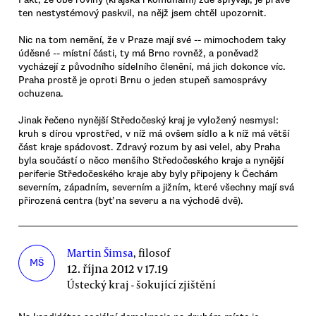
ten nestystémový paskvil, na nějž jsem chtěl upozornit.
Nic na tom nemění, že v Praze mají své -- mimochodem taky
úděsné -- místní části, ty má Brno rovněž, a poněvadž
vycházejí z původního sídelního členění, má jich dokonce víc.
Praha prostě je oproti Brnu o jeden stupeň samosprávy
ochuzena.
Jinak řečeno nynější Středočeský kraj je vyložený nesmysl:
kruh s dírou vprostřed, v níž má ovšem sídlo a k níž má větší
část kraje spádovost. Zdravý rozum by asi velel, aby Praha
byla součástí o něco menšího Středočeského kraje a nynější
periferie Středočeského kraje aby byly připojeny k Čechám
severním, západním, severním a jižním, které všechny mají svá
přirozená centra (byť na severu a na východě dvě).
Martin Šimsa
, filosof
MŠ
12. října 2012 v 17.19
Ústecký kraj - šokující zjištění