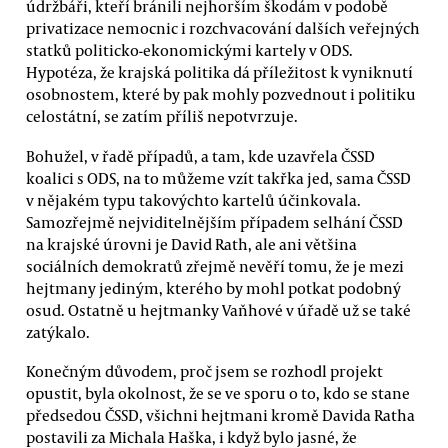
údržbáři, kteří bránili nejhorším škodám v podobě
privatizace nemocnic i rozchvacování dalších veřejných
statků politicko-ekonomickými kartely v ODS.
Hypotéza, že krajská politika dá příležitost k vyniknutí
osobnostem, které by pak mohly pozvednout i politiku
celostátní, se zatím příliš nepotvrzuje.
Bohužel, v řadě případů, a tam, kde uzavřela ČSSD
koalici s ODS, na to můžeme vzít takřka jed, sama ČSSD
v nějakém typu takovýchto kartelů účinkovala.
Samozřejmě nejviditelnějším případem selhání ČSSD
na krajské úrovni je David Rath, ale ani většina
sociálních demokratů zřejmě nevěří tomu, že je mezi
hejtmany jediným, kterého by mohl potkat podobný
osud. Ostatně u hejtmanky Vaňhové v úřadě už se také
zatýkalo.
Konečným důvodem, proč jsem se rozhodl projekt
opustit, byla okolnost, že se ve sporu o to, kdo se stane
předsedou ČSSD, všichni hejtmani kromě Davida Ratha
postavili za Michala Haška, i když bylo jasné, že