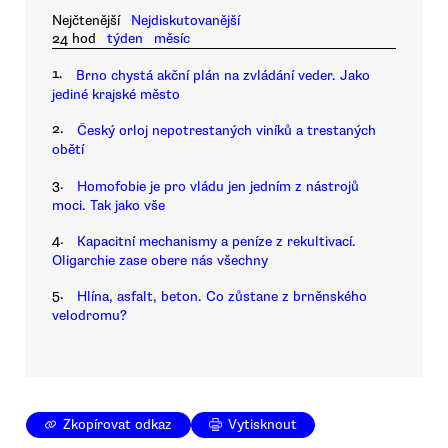
Nejčtenější
Nejdiskutovanější
24 hod
týden
měsíc
1.
Brno chystá akční plán na zvládání veder. Jako
jediné krajské město
2.
Český orloj nepotrestaných viníků a trestaných
obětí
3.
Homofobie je pro vládu jen jedním z nástrojů
moci. Tak jako vše
4.
Kapacitní mechanismy a peníze z rekultivací.
Oligarchie zase obere nás všechny
5.
Hlína, asfalt, beton. Co zůstane z brněnského
velodromu?
Zkopírovat odkaz
Vytisknout