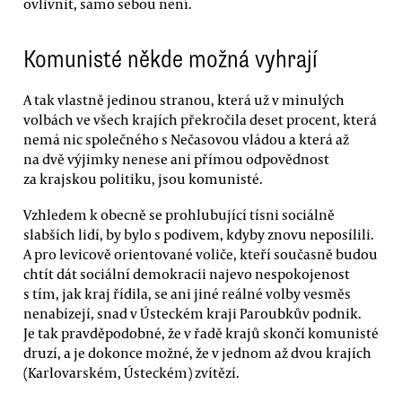
ovlivnit, samo sebou není.
Komunisté někde možná vyhrají
A tak vlastně jedinou stranou, která už v minulých
volbách ve všech krajích překročila deset procent, která
nemá nic společného s Nečasovou vládou a která až
na dvě výjimky nenese ani přímou odpovědnost
za krajskou politiku, jsou komunisté.
Vzhledem k obecně se prohlubující tísni sociálně
slabších lidí, by bylo s podivem, kdyby znovu neposílili.
A pro levicově orientované voliče, kteří současně budou
chtít dát sociální demokracii najevo nespokojenost
s tím, jak kraj řídila, se ani jiné reálné volby vesměs
nenabízejí, snad v Ústeckém kraji Paroubkův podnik.
Je tak pravděpodobné, že v řadě krajů skončí komunisté
druzí, a je dokonce možné, že v jednom až dvou krajích
(Karlovarském, Ústeckém) zvítězí.