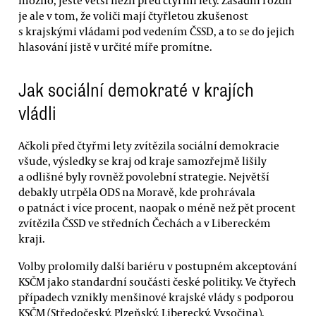
je ale v tom, že voliči mají čtyřletou zkušenost
s krajskými vládami pod vedením ČSSD, a to se do jejich
hlasování jistě v určité míře promítne.
Jak sociální demokraté v krajích
vládli
Ačkoli před čtyřmi lety zvítězila sociální demokracie
všude, výsledky se kraj od kraje samozřejmě lišily
a odlišné byly rovněž povolební strategie. Největší
debakly utrpěla ODS na Moravě, kde prohrávala
o patnáct i více procent, naopak o méně než pět procent
zvítězila ČSSD ve středních Čechách a v Libereckém
kraji.
Volby prolomily další bariéru v postupném akceptování
KSČM jako standardní součásti české politiky. Ve čtyřech
případech vznikly menšinové krajské vlády s podporou
KSČM (Středočeský, Plzeňský, Liberecký, Vysočina).