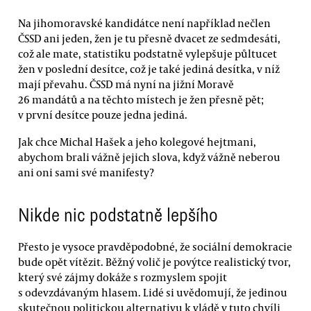
Na jihomoravské kandidátce není například nečlen
ČSSD ani jeden, žen je tu přesně dvacet ze sedmdesáti,
což ale mate, statistiku podstatně vylepšuje půltucet
žen v poslední desítce, což je také jediná desítka, v níž
mají převahu. ČSSD má nyní na jižní Moravě
26 mandátů a na těchto místech je žen přesně pět;
v první desítce pouze jedna jediná.
Jak chce Michal Hašek a jeho kolegové hejtmani,
abychom brali vážně jejich slova, když vážně neberou
ani oni sami své manifesty?
Nikde nic podstatně lepšího
Přesto je vysoce pravděpodobné, že sociální demokracie
bude opět vítězit. Běžný volič je povýtce realistický tvor,
který své zájmy dokáže s rozmyslem spojit
s odevzdávaným hlasem. Lidé si uvědomují, že jedinou
skutečnou politickou alternativu k vládě v tuto chvíli