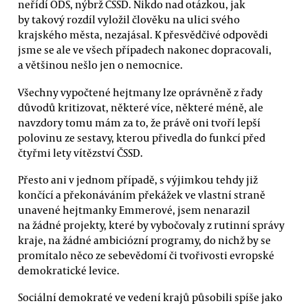
neřídí ODS, nýbrž ČSSD. Nikdo nad otázkou, jak
by takový rozdíl vyložil člověku na ulici svého
krajského města, nezajásal. K přesvědčivé odpovědi
jsme se ale ve všech případech nakonec dopracovali,
a většinou nešlo jen o nemocnice.
Všechny vypočtené hejtmany lze oprávněně z řady
důvodů kritizovat, některé více, některé méně, ale
navzdory tomu mám za to, že právě oni tvoří lepší
polovinu ze sestavy, kterou přivedla do funkcí před
čtyřmi lety vítězství ČSSD.
Přesto ani v jednom případě, s výjimkou tehdy již
končící a překonáváním překážek ve vlastní straně
unavené hejtmanky Emmerové, jsem nenarazil
na žádné projekty, které by vybočovaly z rutinní správy
kraje, na žádné ambiciózní programy, do nichž by se
promítalo něco ze sebevědomí či tvořivosti evropské
demokratické levice.
Sociální demokraté ve vedení krajů působili spíše jako