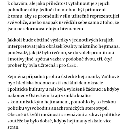
k obavám, ale jako příležitost vytáhnout je z jejich
pohodlné ulity. Jedině tím mohou být přinuceni
k tomu, aby se proměnili v sílu užitečně reprezentující
své voliče, anebo naopak usvědčili sebe sama z toho, že
jsou nereformovatelným břemenem.
Jakkoli bude obtížné výsledky v jednotlivých krajích
interpretovat jako obrázek kvality místního hejtmana,
poněvadž, jak již bylo řečeno, se do voleb promítnou
i motivy jiné, zpětná vazba v podobně dvou, tří, čtyř
proher by byla užitečná i pro ČSSD.
Zejména případná prohra ústecké hejtmanky Vaňhové
by z hlediska budoucnosti sociální demokracie
i politické kultury u nás byla vyloženě žádoucí; a kdyby
nakonec v Ústeckém kraji vznikla koalice
s komunistickým hejtmanem, pomohlo by to českou
politiku vysvobodit z anachronických stereotypů.
Obecně už kvůli možnosti srovnávání a zdraví politické
soutěže by bylo dobré, kdyby hejtmany získalo více
stran.