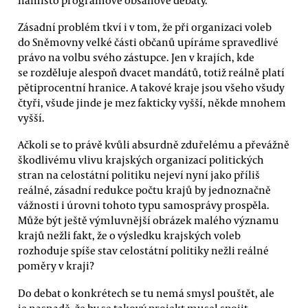
Zásadní problém tkví i v tom, že při organizaci voleb
do Sněmovny velké části občanů upíráme spravedlivé
právo na volbu svého zástupce. Jen v krajích, kde
se rozděluje alespoň dvacet mandátů, totiž reálně platí
pětiprocentní hranice. A takové kraje jsou všeho všudy
čtyři, všude jinde je mez fakticky vyšší, někde mnohem
vyšší.
Ačkoli se to právě kvůli absurdně zduřelému a převážně
škodlivému vlivu krajských organizací politických
stran na celostátní politiku nejeví nyní jako příliš
reálné, zásadní redukce počtu krajů by jednoznačně
vážnosti i úrovni tohoto typu samosprávy prospěla.
Může být ještě výmluvnější obrázek malého významu
krajů nežli fakt, že o výsledku krajských voleb
rozhoduje spíše stav celostátní politiky nežli reálné
poměry v kraji?
Do debat o konkrétech se tu nemá smysl pouštět, ale
je nasnadě, že by se takový projekt musel spojit