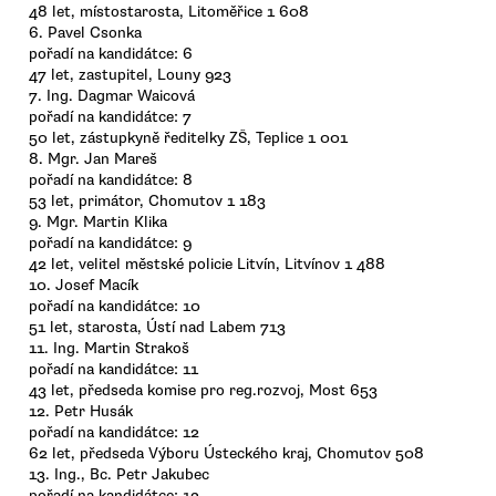
48 let, místostarosta, Litoměřice 1 608
6. Pavel Csonka
pořadí na kandidátce: 6
47 let, zastupitel, Louny 923
7. Ing. Dagmar Waicová
pořadí na kandidátce: 7
50 let, zástupkyně ředitelky ZŠ, Teplice 1 001
8. Mgr. Jan Mareš
pořadí na kandidátce: 8
53 let, primátor, Chomutov 1 183
9. Mgr. Martin Klika
pořadí na kandidátce: 9
42 let, velitel městské policie Litvín, Litvínov 1 488
10. Josef Macík
pořadí na kandidátce: 10
51 let, starosta, Ústí nad Labem 713
11. Ing. Martin Strakoš
pořadí na kandidátce: 11
43 let, předseda komise pro reg.rozvoj, Most 653
12. Petr Husák
pořadí na kandidátce: 12
62 let, předseda Výboru Ústeckého kraj, Chomutov 508
13. Ing., Bc. Petr Jakubec
pořadí na kandidátce: 13