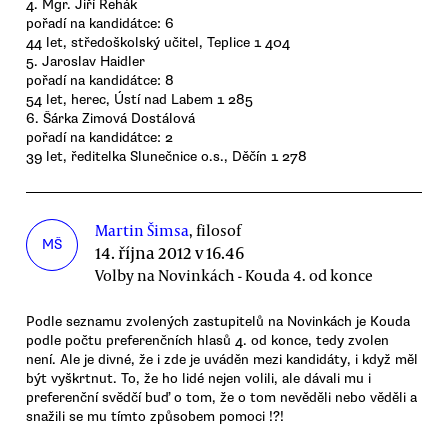
4. Mgr. Jiří Řehák
pořadí na kandidátce: 6
44 let, středoškolský učitel, Teplice 1 404
5. Jaroslav Haidler
pořadí na kandidátce: 8
54 let, herec, Ústí nad Labem 1 285
6. Šárka Zimová Dostálová
pořadí na kandidátce: 2
39 let, ředitelka Slunečnice o.s., Děčín 1 278
Martin Šimsa
, filosof
MŠ
14. října 2012 v 16.46
Volby na Novinkách - Kouda 4. od konce
Podle seznamu zvolených zastupitelů na Novinkách je Kouda
podle počtu preferenčních hlasů 4. od konce, tedy zvolen
není. Ale je divné, že i zde je uváděn mezi kandidáty, i když měl
být vyškrtnut. To, že ho lidé nejen volili, ale dávali mu i
preferenční svědčí buď o tom, že o tom nevěděli nebo věděli a
snažili se mu tímto způsobem pomoci !?!