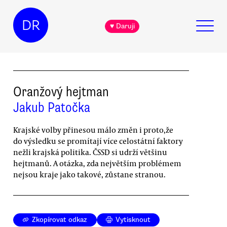
DR
♥ Daruji
Oranžový hejtman
Jakub Patočka
Krajské volby přinesou málo změn i proto,že
do výsledku se promítají více celostátní faktory
nežli krajská politika. ČSSD si udrží většinu
hejtmanů. A otázka, zda největším problémem
nejsou kraje jako takové, zůstane stranou.
Zkopírovat odkaz
Vytisknout