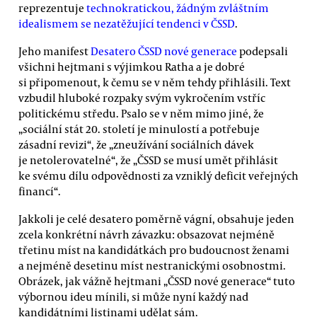
reprezentuje
technokratickou, žádným zvláštním
idealismem se nezatěžující tendenci v ČSSD
.
Jeho manifest
Desatero ČSSD nové generace
podepsali
všichni hejtmani s výjimkou Ratha a je dobré
si připomenout, k čemu se v něm tehdy přihlásili. Text
vzbudil hluboké rozpaky svým vykročením vstříc
politickému středu. Psalo se v něm mimo jiné, že
„sociální stát 20. století je minulostí a potřebuje
zásadní revizi“, že „zneužívání sociálních dávek
je netolerovatelné“, že „ČSSD se musí umět přihlásit
ke svému dílu odpovědnosti za vzniklý deficit veřejných
financí“.
Jakkoli je celé desatero poměrně vágní, obsahuje jeden
zcela konkrétní návrh závazku: obsazovat nejméně
třetinu míst na kandidátkách pro budoucnost ženami
a nejméně desetinu míst nestranickými osobnostmi.
Obrázek, jak vážně hejtmani „ČSSD nové generace“ tuto
výbornou ideu mínili, si může nyní každý nad
kandidátními listinami udělat sám.