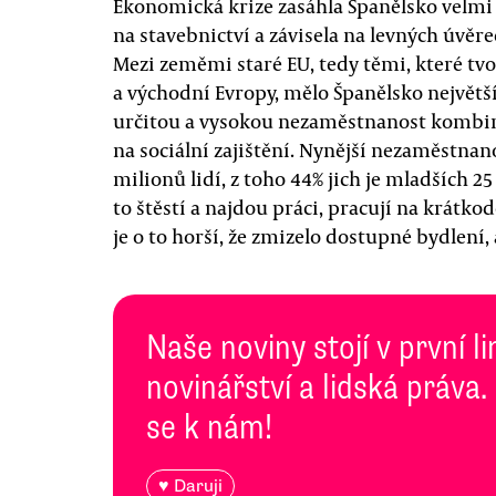
Ekonomická krize zasáhla Španělsko velmi t
na stavebnictví a závisela na levných úvěre
Mezi zeměmi staré EU, tedy těmi, které tv
a východní Evropy, mělo Španělsko největš
určitou a vysokou nezaměstnanost kombin
na sociální zajištění. Nynější nezaměstnano
milionů lidí, z toho 44% jich je mladších 25
to štěstí a najdou práci, pracují na krátko
je o to horší, že zmizelo dostupné bydlení, 
Naše noviny stojí v první l
novinářství a lidská práva.
se k nám!
♥ Daruji