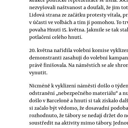
nezvyšovali naštvanost a doufali, že jim to
Lidová strana ze začátku protesty vítala, pr
v účasti ve volbách a tím jí pomohou. To trv
povaha Hnutí 15. května. Jakmile se tak sta
potlačení celého hnutí.
20. května nařídila volební komise vykliz
demonstranti zasahují do volební kampaně
právě finišovala. Na náměstích se ale shro
vynutit.
Nicméně k vyklízení náměstí došlo o týde
odstranění „nebezpečného materiálu“ a n
došlo v Barceloně a hnutí si tak získalo d
si začalo být vědomo, že dosavadní podoba
rozhodnuto, že tábory se nedají držet do ne
soustředit na aktivity mimo tábory. Jednou