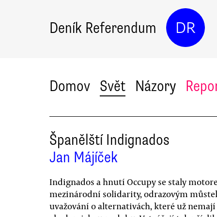
Deník Referendum
DR
Domov
Svět
Názory
Repo
Španělští Indignados
Jan Májíček
Indignados a hnutí Occupy se staly moto
mezinárodní solidarity, odrazovým můste
uvažování o alternativách, které už nemají