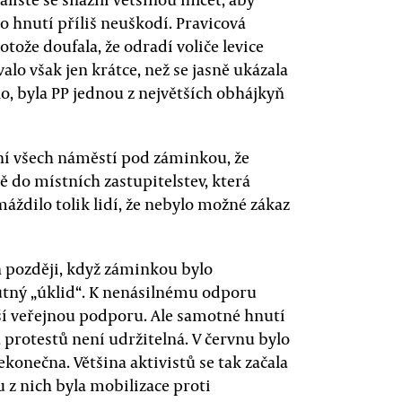
to hnutí příliš neuškodí. Pravicová
otože doufala, že odradí voliče levice
alo však jen krátce, než se jasně ukázala
lo, byla PP jednou z největších obhájkyň
ení všech náměstí pod záminkou, že
 do místních zastupitelstev, která
máždilo tolik lidí, že nebylo možné zákaz
n později, když záminkou bylo
utný „úklid“. K nenásilnému odporu
alší veřejnou podporu. Ale samotné hnutí
 protestů není udržitelná. V červnu bylo
konečna. Většina aktivistů se tak začala
 z nich byla mobilizace proti