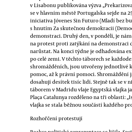
v Lisabonu publikována výzva „Prekarizova
se v hlavním městě Portugalska sejde na 25
iniciativa Jóvenes Sin Futuro (Mladí bez bu
s hnutím Za skutečnou demokracii (Democra
demonstraci. Druhý den, v pondělí, je nám
na protest proti zatýkání na demonstraci d
narůstat. Na konci týdne je odhadována e
po celé zemi. V těchto táborech se každo
shromážděních, jsou utvořeny jednotlivé k
pomoc, až k právní pomoci. Shromáždění js
dosahují desítek tisíc lidí. Stejně tak se 
táborem v Madridu vlaje Egyptská vlajka ja
Plaça Catalunya rozděleno na tři oblasti: „I
vlajka se stala běžnou součástí každého pr
Rozhořčení protestují
Reakce politické reprezentace se lišila. Soci