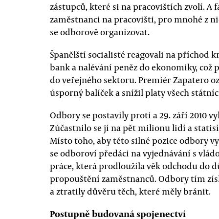
zástupců, které si na pracovištích zvolí. A f
zaměstnanci na pracovišti, pro mnohé z ni
se odborově organizovat.
Španělští socialisté reagovali na příchod 
bank a nalévání peněz do ekonomiky, což 
do veřejného sektoru. Premiér Zapatero oz
úsporný balíček a snížil platy všech státn
Odbory se postavily proti a 29. září 2010 v
Zúčastnilo se jí na pět milionu lidí a stati
Místo toho, aby této silné pozice odbory vy
se odboroví předáci na vyjednávání s vlá
práce, která prodloužila věk odchodu do d
propouštění zaměstnanců. Odbory tím získ
a ztratily důvěru těch, které měly bránit.
Postupně budovaná spojenectví