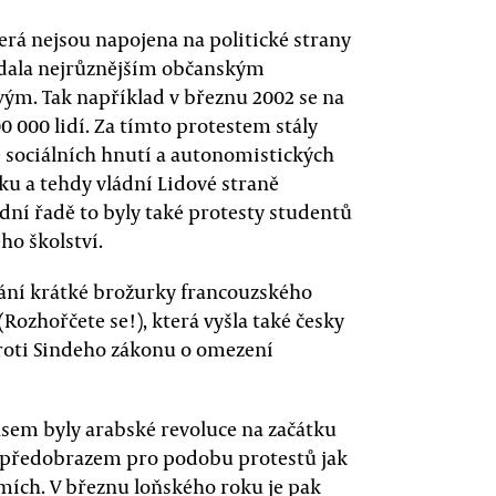
terá nejsou napojena na politické strany
vídala nejrůznějším občanským
vým. Tak například v březnu 2002 se na
 000 lidí. Za tímto protestem stály
e sociálních hnutí a autonomistických
ráku a tehdy vládní Lidové straně
lední řadě to byly také protesty studentů
o školství.
dání krátké brožurky francouzského
Rozhořčete se!), která vyšla také česky
proti Sindeho zákonu o omezení
sem byly arabské revoluce na začátku
lo předobrazem pro podobu protestů jak
emích. V březnu loňského roku je pak