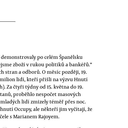
b
idí demonstrovaly po celém Španělsku
jsme zboží v rukou politiků a bankéřů.“
 stran a odborů. O měsíc později, 19.
ilion lidí, kteří přišli na výzvu Hnutí
. Za čtyři týdny od 15. května do 19.
 stanů, proběhlo nespočet masových
mladých lidí zmizely téměř přes noc.
hnutí Occupy, ale někteří jim vyčítají, že
v čele s Marianem Rajoyem.