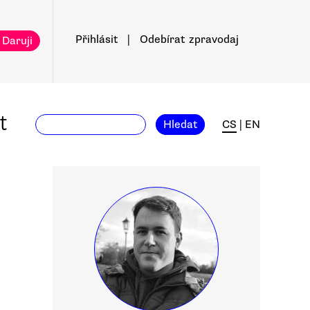
Přihlásit
|
Odebírat
zpravodaj
 Daruji
t
Hledat
CS
|
EN