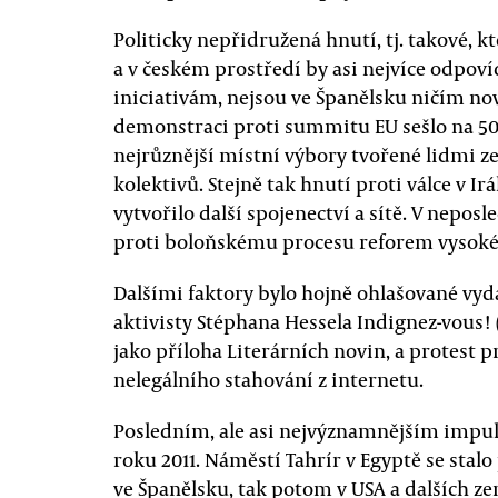
Politicky nepřidružená hnutí, tj. takové, k
a v českém prostředí by asi nejvíce odpo
iniciativám, nejsou ve Španělsku ničím no
demonstraci proti summitu EU sešlo na 500
nejrůznější místní výbory tvořené lidmi z
kolektivů. Stejně tak hnutí proti válce v I
vytvořilo další spojenectví a sítě. V nepos
proti boloňskému procesu reforem vysokéh
Dalšími faktory bylo hojně ohlašované vy
aktivisty Stéphana Hessela Indignez-vous! (
jako příloha Literárních novin, a protest 
nelegálního stahování z internetu.
Posledním, ale asi nejvýznamnějším impul
roku 2011. Náměstí Tahrír v Egyptě se sta
ve Španělsku, tak potom v USA a dalších z