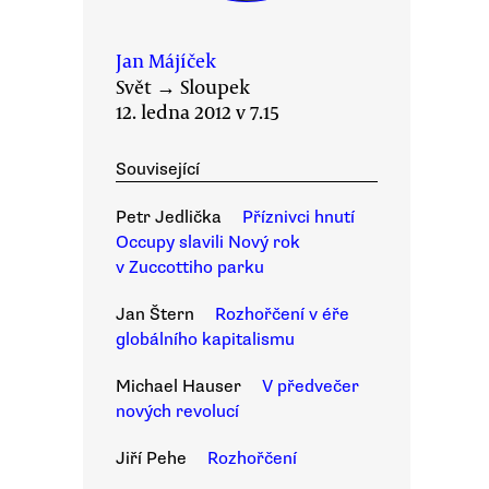
Jan Májíček
Svět
→
Sloupek
12. ledna 2012 v 7.15
Související
Petr Jedlička
Příznivci hnutí
Occupy slavili Nový rok
v Zuccottiho parku
Jan Štern
Rozhořčení v éře
globálního kapitalismu
Michael Hauser
V předvečer
nových revolucí
Jiří Pehe
Rozhořčení