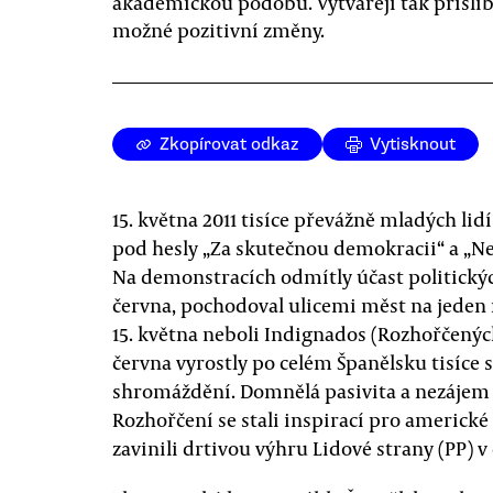
akademickou podobu. Vytvářejí tak přísli
možné pozitivní změny.
Zkopírovat odkaz
Vytisknout
15. května 2011 tisíce převážně mladých l
pod hesly „Za skutečnou demokracii“ a „Ne
Na demonstracích odmítly účast politických
června, pochodoval ulicemi měst na jeden m
15. května neboli Indignados (Rozhořčených)
června vyrostly po celém Španělsku tisíce
shromáždění. Domnělá pasivita a nezájem 
Rozhořčení se stali inspirací pro americké 
zavinili drtivou výhru Lidové strany (PP) 