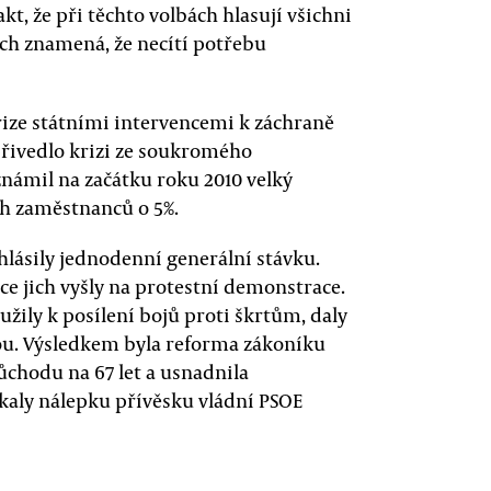
akt, že při těchto volbách hlasují všichni
ch znamená, že necítí potřebu
krize státními intervencemi k záchraně
přivedlo krizi ze soukromého
námil na začátku roku 2010 velký
ích zaměstnanců o 5%.
yhlásily jednodenní generální stávku.
síce jich vyšly na protestní demonstrace.
užily k posílení bojů proti škrtům, daly
dou. Výsledkem byla reforma zákoníku
ůchodu na 67 let a usnadnila
aly nálepku přívěsku vládní PSOE