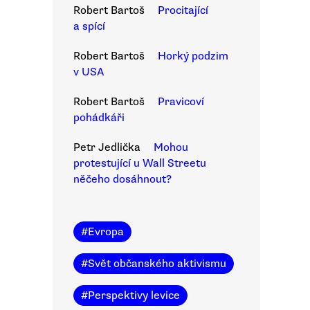
Robert Bartoš
Procitající
a spící
Robert Bartoš
Horký podzim
v USA
Robert Bartoš
Pravicoví
pohádkáři
Petr Jedlička
Mohou
protestující u Wall Streetu
něčeho dosáhnout?
#
Evropa
#
Svět občanského aktivismu
#
Perspektivy levice