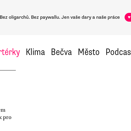
Bez oligarchů. Bez paywallu.
Jen vaše dary a naše práce
♥
rtérky
Klima
Bečva
Město
Podcas
rem
k pro