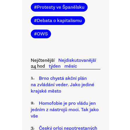
#
Protesty ve Španělsku
#
Debata o kapitalismu
#
OWS
Nejčtenější
Nejdiskutovanější
24 hod
týden
měsíc
1.
Brno chystá akční plán
na zvládání veder. Jako jediné
krajské město
2.
Homofobie je pro vládu jen
jedním z nástrojů moci. Tak jako
vše
3.
Český orloj nepotrestaných