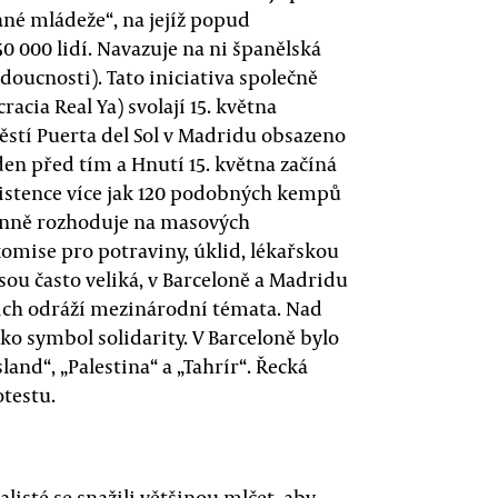
né mládeže“, na jejíž popud
0 000 lidí. Navazuje na ni španělská
doucnosti). Tato iniciativa společně
cia Real Ya) svolají 15. května
ěstí Puerta del Sol v Madridu obsazeno
en před tím a Hnutí 15. května začíná
xistence více jak 120 podobných kempů
denně rozhoduje na masových
omise pro potraviny, úklid, lékařskou
ou často veliká, v Barceloně a Madridu
v nich odráží mezinárodní témata. Nad
ko symbol solidarity. V Barceloně bylo
sland“, „Palestina“ a „Tahrír“. Řecká
otestu.
alisté se snažili většinou mlčet, aby