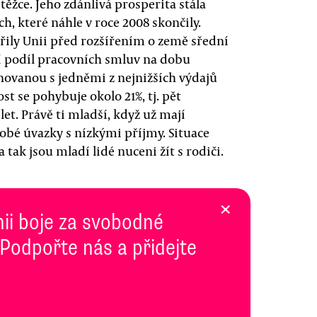
ěžce. Jeho zdánlivá prosperita stála
ch, které náhle v roce 2008 skončily.
ořily Unii před rozšířením o země sřední
í podíl pracovních smluv na dobu
ovanou s jedněmi z nejnižších výdajů
st se pohybuje okolo 21%, tj. pět
 let. Právě ti mladší, když už mají
dobé úvazky s nízkými příjmy. Situace
a tak jsou mladí lidé nuceni žít s rodiči.
×
inii boje za svobodné
 Podpořte nás a přidejte