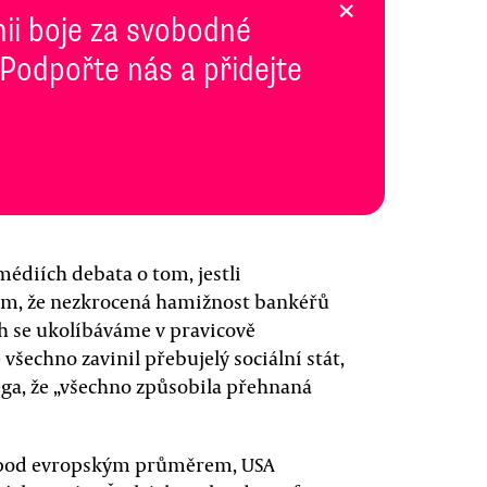
×
inii boje za svobodné
 Podpořte nás a přidejte
édiích debata o tom, jestli
tom, že nezkrocená hamižnost bankéřů
ch se ukolíbáváme v pravicově
echno zavinil přebujelý sociální stát,
ega, že „všechno způsobila přehnaná
ou pod evropským průměrem, USA