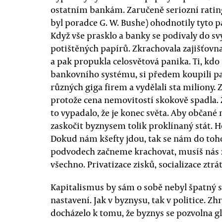
ostatním bankám. Zaručeně seriozní ratin
byl poradce G. W. Bushe) ohodnotily tyto p
Když vše prasklo a banky se podívaly do svýc
potištěných papírů. Zkrachovala zajišťov
a pak propukla celosvětová panika. Ti, kdo
bankovního systému, si předem koupili p
různých giga firem a vydělali sta miliony. 
protože cena nemovitostí skokově spadla. 
to vypadalo, že je konec světa. Aby občané 
zaskočit byznysem tolik proklínaný stát. He
Dokud nám kšefty jdou, tak se nám do toho 
podvodech začneme krachovat, musíš nás 
všechno. Privatizace zisků, socializace ztrát
Kapitalismus by sám o sobě nebyl špatný s
nastavení. Jak v byznysu, tak v politice. Zh
docházelo k tomu, že byznys se pozvolna gl