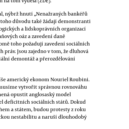
 on na tom vydělá (ZDE).
žal, nýbrž hnutí „Nenažraných bankéřů
 Z toho důvodu také žádají demonstranti
ologických a lidskoprávních organizací
aňových oáz a zavedení daně
romě toho požadují zavedení sociálních
 práv. Jsou zajedno v tom, že dluhová
iální demontáž a přerozdělování
píše americký ekonom Nouriel Roubini.
 musíme vytvořit správnou rovnováhu
mená opustit anglosaský model
 deficitních sociálních států. Dokud
hem a státem, budou protesty z roku
tickou nestabilitu a naruší dlouhodobý