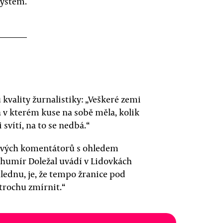
systém.
 kvality žurnalistiky: „Veškeré zemi
a v kterém kuse na sobě měla, kolik
 svítí, na to se nedbá.“
cových komentátorů s ohledem
ohumír Doležal uvádí v Lidovkách
ohlednu, je, že tempo žranice pod
trochu zmírnit.“