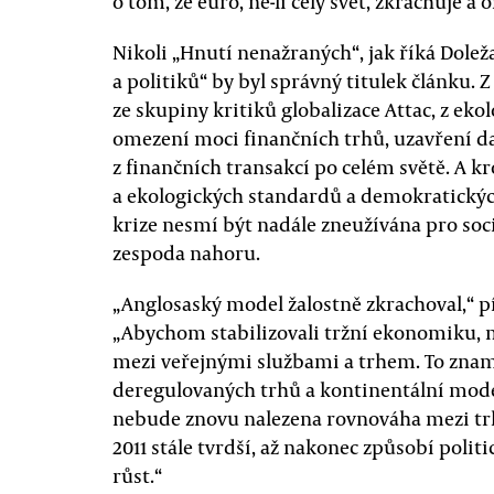
o tom, že euro, ne-li celý svět, zkrachuje a
Nikoli „Hnutí nenažraných“, jak říká Dole
a politiků“ by byl správný titulek článku.
ze skupiny kritiků globalizace Attac, z ek
omezení moci finančních trhů, uzavření d
z finančních transakcí po celém světě. A k
a ekologických standardů a demokratických
krize nesmí být nadále zneužívána pro soc
zespoda nahoru.
„Anglosaský model žalostně zkrachoval,“ 
„Abychom stabilizovali tržní ekonomiku,
mezi veřejnými službami a trhem. To zna
deregulovaných trhů a kontinentální model
nebude znovu nalezena rovnováha mezi tr
2011 stále tvrdší, až nakonec způsobí poli
růst.“