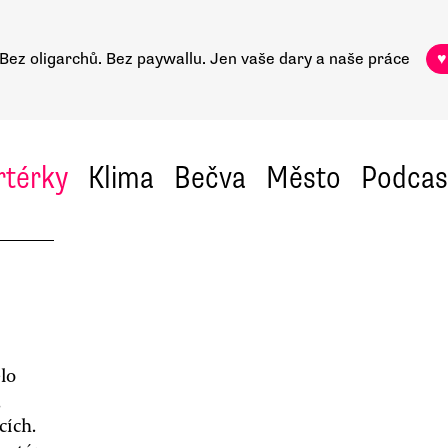
Bez oligarchů. Bez paywallu.
Jen vaše dary a naše práce
♥
rtérky
Klima
Bečva
Město
Podcas
lo
,
cích.