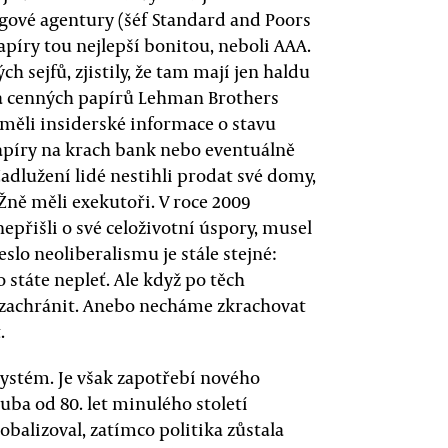
gové agentury (šéf Standard and Poors
apíry tou nejlepší bonitou, neboli AAA.
h sejfů, zjistily, že tam mají jen haldu
na cenných papírů Lehman Brothers
 měli insiderské informace o stavu
apíry na krach bank nebo eventuálně
Zadlužení lidé nestihli prodat své domy,
Žně měli exekutoři. V roce 2009
nepřišli o své celoživotní úspory, musel
slo neoliberalismu je stále stejné:
státe nepleť. Ale když po těch
zachránit. Anebo necháme zkrachovat
.
ystém. Je však zapotřebí nového
ruba od 80. let minulého století
obalizoval, zatímco politika zůstala