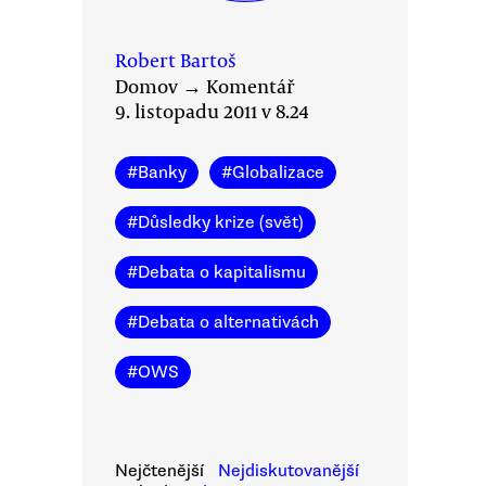
Robert Bartoš
Domov
→
Komentář
9. listopadu 2011 v 8.24
#
Banky
#
Globalizace
#
Důsledky krize (svět)
#
Debata o kapitalismu
#
Debata o alternativách
#
OWS
Nejčtenější
Nejdiskutovanější