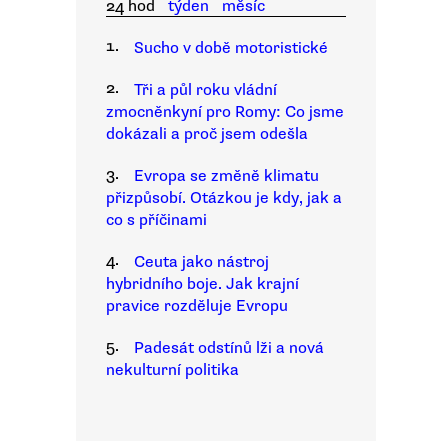
24 hod
týden
měsíc
1.
Sucho v době motoristické
2.
Tři a půl roku vládní
zmocněnkyní pro Romy: Co jsme
dokázali a proč jsem odešla
3.
Evropa se změně klimatu
přizpůsobí. Otázkou je kdy, jak a
co s příčinami
4.
Ceuta jako nástroj
hybridního boje. Jak krajní
pravice rozděluje Evropu
5.
Padesát odstínů lži a nová
nekulturní politika