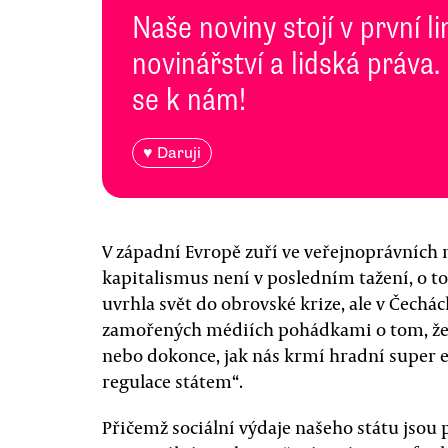
Naše noviny stojí v první l
novinářství a lidská práva.
se k nám!
♥ Daruji
V západní Evropě zuří ve veřejnoprávních m
kapitalismus není v posledním tažení, o 
uvrhla svět do obrovské krize, ale v Čechá
zamořených médiích pohádkami o tom, že vš
nebo dokonce, jak nás krmí hradní super 
regulace státem“.
Přičemž sociální výdaje našeho státu js