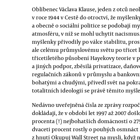
Oblíbenec Václava Klause, jeden z otců neo
v roce 1944 v Cestě do otroctví, že myšlen
a obecně o sociální politice se podobají 
atmosféru, v níž se mohl uchytit nacismus.
myšlenky přivodily po válce stabilitu, pros
ale celému průmyslovému světu po třicet le
třicetiletého působení Hayekovy teorie v pr
a jiných podpor, zběsilá privatizace, daňo
regulačních zákonů v průmyslu a bankovni
bohatými a chudými, přivedl svět na pokraj
totalitních ideologií se právě těmito myšl
Nedávno uveřejněná čísla ze zprávy rozp
dokládají, že v období let 1997 až 2007 doš
procenta (!) nejbohatších domácností o 27
dvaceti procent rostly o pouhých osmnáct
z hnutí Okupuj Wall Street na mysli, když 