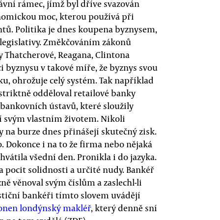
ávní rámec, jímž byl dříve svazován
onomickou moc, kterou používá při
tů. Politika je dnes koupena byznysem,
legislativy. Změkčováním zákonů
y Thatcherové, Reagana, Clintona
i byznysu v takové míře, že byznys svou
u, ohrožuje celý systém. Tak například
 striktně odděloval retailové banky
 bankovních ústavů, které sloužily
cí svým vlastním životem. Nikoli
 na burze dnes přinášejí skutečný zisk.
 Dokonce i na to že firma nebo nějaká
vátila všední den. Pronikla i do jazyka.
 pocit solidnosti a určité nudy. Bankéř
ně věnoval svým číslům a zaslechl-li
estiční bankéři tímto slovem uvádějí
onen londýnský makléř
, který denně sní