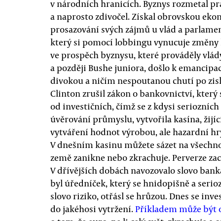
v národních hranicích. Byznys rozmetal pr
a naprosto zdivočel. Získal obrovskou ek
prosazování svých zájmů u vlád a parlamen
který si pomocí lobbingu vynucuje změny 
ve prospěch byznysu, které prováděly vlád
a později Bushe juniora, došlo k emancipac
divokou a ničím nespoutanou chutí po zisk
Clinton zrušil zákon o bankovnictví, který
od investičních, čímž se z kdysi seriozních
úvěrování průmyslu, vytvořila kasína, žijí
vytváření hodnot výrobou, ale hazardní hry
V dnešním kasinu můžete sázet na všechno.
země zanikne nebo zkrachuje. Perverze zach
V dřívějších dobách navozovalo slovo banka
byl úředníček, který se hnidopišně a serioz
slovo riziko, otřásl se hrůzou. Dnes se inv
do jakéhosi vytržení.
Příkladem může být 