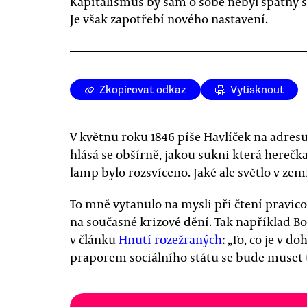
Kapitalismus by sám o sobě nebyl špatný 
Je však zapotřebí nového nastavení.
Zkopírovat odkaz
Vytisknout
V květnu roku 1846 píše Havlíček na adresu
hlásá se obšírně, jakou sukni která herečk
lamp bylo rozsvíceno. Jaké ale světlo v zemi
To mně vytanulo na mysli při čtení pravi
na současné krizové dění. Tak například B
v článku
Hnutí rozežraných
: „To, co je v d
praporem sociálního státu se bude muset 