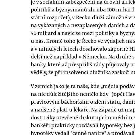
je v sociálním zabezpečení na úrovni afri
politiků a byznysmanů zhruba 100 miliard
státní rozpočet), v Řecku dluží zámožné vr
na vykázaných a nezaplacených daních a da
50 miliard a navíc se mezi politiky a byz
u nás. Kromě toho je Řecko ve výdajích na z
a v minulých letech dosahovalo záporné HD
delší než například v Německu. Na druhé 
banky, které až přespříliš rády půjčovaly 
věděly, že při insolvenci dlužníka zaskočí s
V zemích jako je ta naše, kde „média podáv
na nic důležitějšího nemělo kdy“ (opět Hav
pravicovým báchorkám o zlém státu, daních
a nadšeně platí u lékaře. Na Západě už maj
dost. Díky otevřeně diskutujícím médiím se
bankéři prakticky rozdávali hypotéky bez j
hypotéky vydali "cenné papíry" a prodával