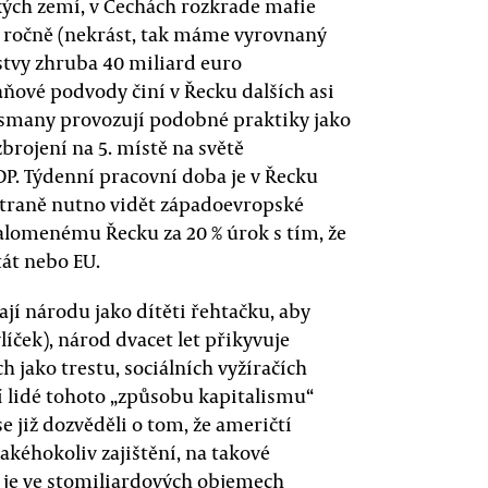
ckých zemí, v Čechách rozkrade mafie
 ročně (nekrást, tak máme vyrovnaný
stvy zhruba 40 miliard euro
ňové podvody činí v Řecku dalších asi
nysmany provozují podobné praktiky jako
brojení na 5. místě na světě
P. Týdenní pracovní doba je v Řecku
straně nutno vidět západoevropské
nalomenému Řecku za 20 % úrok s tím, že
tát nebo EU.
ají národu jako dítěti řehtačku, aby
líček), národ dvacet let přikyvuje
 jako trestu, sociálních vyžíračích
í lidé tohoto „způsobu kapitalismu“
 již dozvěděli o tom, že američtí
akéhokoliv zajištění, na takové
i je ve stomiliardových objemech