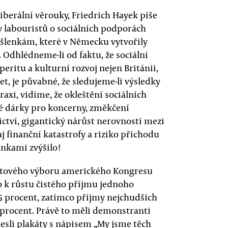
liberální věrouky, Friedrich Hayek píše
ky labouristů o sociálních podporách
myšlenkám, které v Německu vytvořily
 Odhlédneme-li od faktu, že sociální
peritu a kulturní rozvoj nejen Británii,
t, je půvabné, že sledujeme-li výsledky
axi, vidíme, že okleštění sociálních
vé dárky pro koncerny, změkčení
ctví, gigantický nárůst nerovnosti mezi
 finanční katastrofy a riziko příchodu
enkami zvýšilo!
očtového výboru amerického Kongresu
lo k růstu čistého příjmu jednoho
5 procent, zatímco příjmy nejchudších
 procent. Právě to měli demonstranti
nesli plakáty s nápisem „My jsme těch