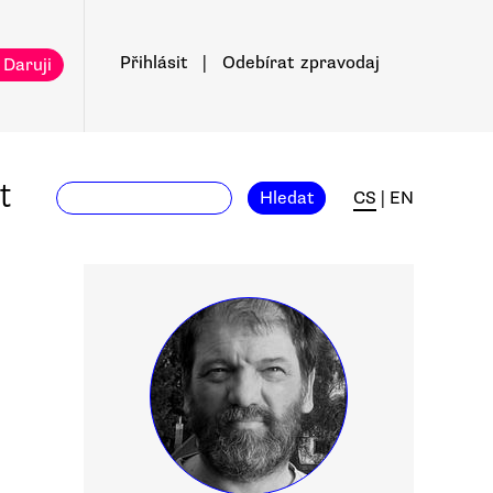
Přihlásit
|
Odebírat
zpravodaj
 Daruji
t
Hledat
CS
|
EN