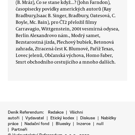
(B. Mráz), Co se stane když...? (John Farndon),
časopisecky povídky amerických autorů (Ray
Bradbury,Isaac B. Singer, Bradbury, Oatesová, C.
Boyle, Mc. Bain), pro ČT2 přeložil filmy
Carravagio, Wittgenstein, 2001 vesmírná odysea,
Berlín Alexandrovo nám., Modrý samet,
Bezstarostná jízda, Plechový bubíek, Betonová
zahrada, Ztracená čest K. Blumové, Paříž Texas,
Lovec jelenů, Občanská výchova, Homo Faber,
Smrt obchodního cestujícího a mnoho dalších.
Deník Referendum:
Redakce
|
Všichni
autoři
|
Vydavatel
|
Etický kodex
|
Diskuse
|
Nabídky
práce
|
Nadační fond
|
Bluesky
|
Inzerce
|
null
|
Partneři