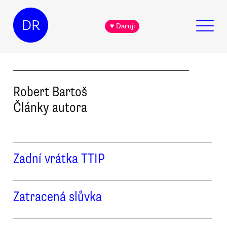
DR
♥ Daruji
Robert
Bartoš
Články autora
Zadní vrátka TTIP
Zatracená slůvka