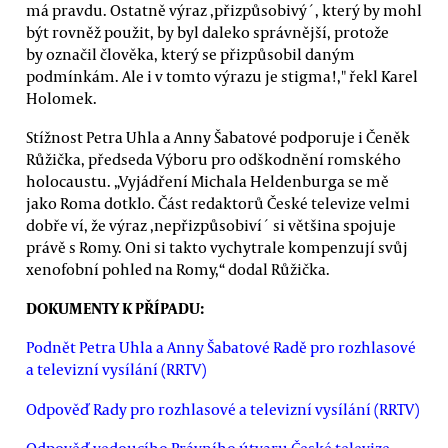
má pravdu. Ostatně výraz ,přizpůsobivý´, který by mohl
být rovněž použit, by byl daleko správnější, protože
by označil člověka, který se přizpůsobil daným
podmínkám. Ale i v tomto výrazu je stigma!," řekl Karel
Holomek.
Stížnost Petra Uhla a Anny Šabatové podporuje i Čeněk
Růžička, předseda Výboru pro odškodnění romského
holocaustu. „Vyjádření Michala Heldenburga se mě
jako Roma dotklo. Část redaktorů České televize velmi
dobře ví, že výraz ,nepřizpůsobiví´ si většina spojuje
právě s Romy. Oni si takto vychytrale kompenzují svůj
xenofobní pohled na Romy,“ dodal Růžička.
DOKUMENTY K PŘÍPADU:
Podnět Petra Uhla a Anny Šabatové Radě pro rozhlasové
a televizní vysílání (RRTV)
Odpověď Rady pro rozhlasové a televizní vysílání (RRTV)