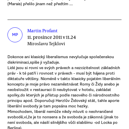
(Marais) přelilo jinam než předtím ...
Martin Profant
MP
11. prosince 2011 v 11.24
Miroslavu Tejklovi
Dokonce ani klasický liberalismus nevylučuje společenskou
diskriminaci,spíše ji vyžaduje.
Lidé jsou si rovni ve svých právech a nezcizitelnost základních
práv - k té patří i rovnost v právech - musí být hájena proti
diktatuře většiny. Nicméně v takto klasicky pojatém liberálním
konceptu je moje právo nezaměstnávat Romy či Židy anebo je
neobsloužit v restauraci či neubytovat v hotelu, zakládat
spolky,do kterých je přístup podle rasového či národnostního
principu apod. Doporučuji Herzlův Židovský stát, tahle aporie
liberální svobody je tam popsána moc hezky.
Mimochodem, liberál nemůže nikdy mluvit o neohraničené
svobodě,ví,že je to nonsens a že svoboda je zákonná (jinak to
není svoboda, ale násilí silnějšího vůči slabšímu -od Locka po
Berlina).