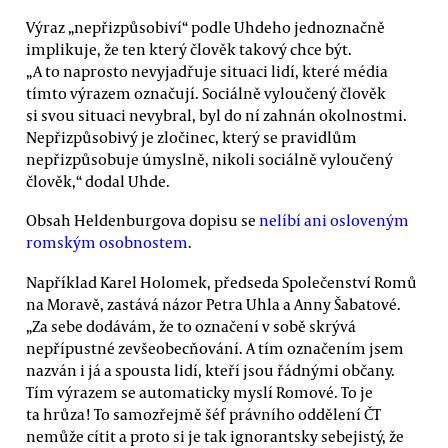
Výraz „nepřizpůsobiví“ podle Uhdeho jednoznačně
implikuje, že ten který člověk takový chce být.
„A to naprosto nevyjadřuje situaci lidí, které média
tímto výrazem označují. Sociálně vyloučený člověk
si svou situaci nevybral, byl do ní zahnán okolnostmi.
Nepřizpůsobivý je zločinec, který se pravidlům
nepřizpůsobuje úmyslně, nikoli sociálně vyloučený
člověk,“ dodal Uhde.
Obsah Heldenburgova dopisu se
nelíbí ani osloveným
romským osobnostem
.
Například Karel Holomek, předseda Společenství Romů
na Moravě, zastává názor Petra Uhla a Anny Šabatové.
„Za sebe dodávám, že to označení v sobě skrývá
nepřípustné zevšeobecňování. A tím označením jsem
nazván i já a spousta lidí, kteří jsou řádnými občany.
Tím výrazem se automaticky myslí Romové. To je
ta hrůza! To samozřejmě šéf právního oddělení ČT
nemůže cítit a proto si je tak ignorantsky sebejistý, že