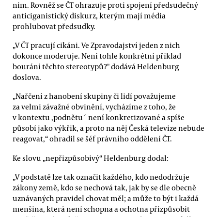
nim. Rovněž se ČT ohrazuje proti spojení předsudečný
anticiganistický diskurz, kterým mají média
prohlubovat předsudky.
„V ČT pracují cikáni. Ve Zpravodajství jeden z nich
dokonce moderuje. Není tohle konkrétní příklad
bourání těchto stereotypů?" dodává Heldenburg
doslova.
„Nařčení z hanobení skupiny či lidí považujeme
za velmi závažné obvinění, vycházíme z toho, že
v kontextu ,podnětu´ není konkretizované a spíše
působí jako výkřik, a proto na něj Česká televize nebude
reagovat,“ ohradil se šéf právního oddělení ČT.
Ke slovu „nepřizpůsobivý“ Heldenburg dodal:
„V podstatě lze tak označit každého, kdo nedodržuje
zákony země, kdo se nechová tak, jak by se dle obecně
uznávaných pravidel chovat měl; a může to být i každá
menšina, která není schopna a ochotna přizpůsobit