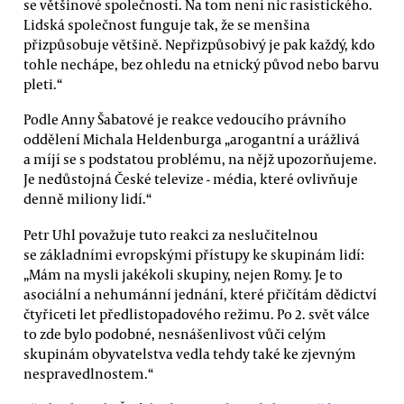
se většinové společnosti. Na tom není nic rasistického.
Lidská společnost funguje tak, že se menšina
přizpůsobuje většině. Nepřizpůsobivý je pak každý, kdo
tohle nechápe, bez ohledu na etnický původ nebo barvu
pleti.“
Podle Anny Šabatové je reakce vedoucího právního
oddělení Michala Heldenburga „arogantní a urážlivá
a míjí se s podstatou problému, na nějž upozorňujeme.
Je nedůstojná České televize - média, které ovlivňuje
denně miliony lidí.“
Petr Uhl považuje tuto reakci za neslučitelnou
se základními evropskými přístupy ke skupinám lidí:
„Mám na mysli jakékoli skupiny, nejen Romy. Je to
asociální a nehumánní jednání, které přičítám dědictví
čtyřiceti let předlistopadového režimu. Po 2. svět válce
to zde bylo podobné, nesnášenlivost vůči celým
skupinám obyvatelstva vedla tehdy také ke zjevným
nespravedlnostem.“