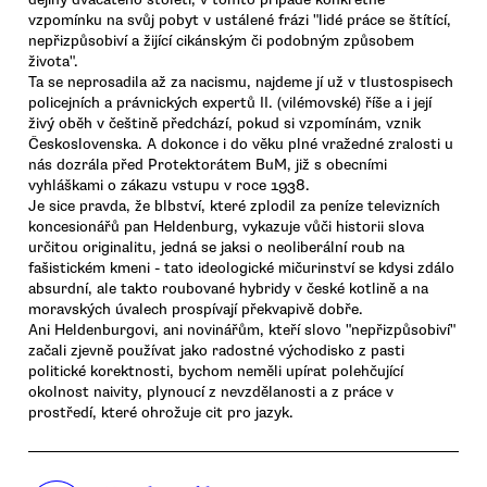
vzpomínku na svůj pobyt v ustálené frázi "lidé práce se štítící,
nepřizpůsobiví a žijící cikánským či podobným způsobem
života".
Ta se neprosadila až za nacismu, najdeme jí už v tlustospisech
policejních a právnických expertů II. (vilémovské) říše a i její
živý oběh v češtině předchází, pokud si vzpomínám, vznik
Československa. A dokonce i do věku plné vražedné zralosti u
nás dozrála před Protektorátem BuM, již s obecními
vyhláškami o zákazu vstupu v roce 1938.
Je sice pravda, že blbství, které zplodil za peníze televizních
koncesionářů pan Heldenburg, vykazuje vůči historii slova
určitou originalitu, jedná se jaksi o neoliberální roub na
fašistickém kmeni - tato ideologické mičurinství se kdysi zdálo
absurdní, ale takto roubované hybridy v české kotlině a na
moravských úvalech prospívají překvapivě dobře.
Ani Heldenburgovi, ani novinářům, kteří slovo "nepřizpůsobiví"
začali zjevně používat jako radostné východisko z pasti
politické korektnosti, bychom neměli upírat polehčující
okolnost naivity, plynoucí z nevzdělanosti a z práce v
prostředí, které ohrožuje cit pro jazyk.