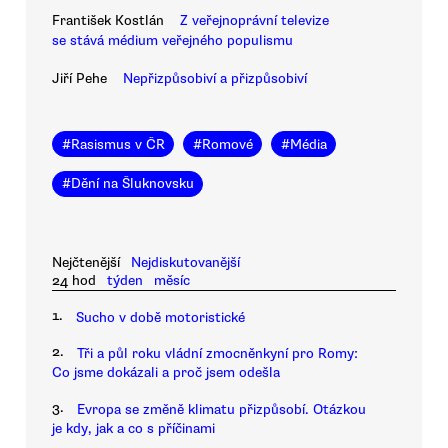
František Kostlán
Z veřejnoprávní televize
se stává médium veřejného populismu
Jiří Pehe
Nepřizpůsobiví a přizpůsobiví
#
Rasismus v ČR
#
Romové
#
Média
#
Dění na Šluknovsku
Nejčtenější
Nejdiskutovanější
24 hod
týden
měsíc
1.
Sucho v době motoristické
2.
Tři a půl roku vládní zmocněnkyní pro Romy:
Co jsme dokázali a proč jsem odešla
3.
Evropa se změně klimatu přizpůsobí. Otázkou
je kdy, jak a co s příčinami