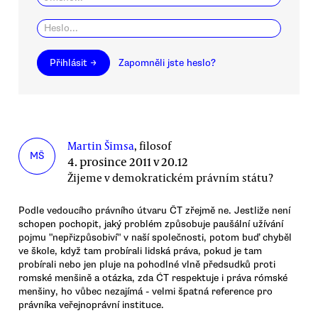
Přihlásit →
Zapomněli jste heslo?
Martin Šimsa
, filosof
MŠ
4. prosince 2011 v 20.12
Žijeme v demokratickém právním státu?
Podle vedoucího právního útvaru ČT zřejmě ne. Jestliže není
schopen pochopit, jaký problém způsobuje paušální užívání
pojmu "nepřizpůsobiví" v naší společnosti, potom buď chyběl
ve škole, když tam probírali lidská práva, pokud je tam
probírali nebo jen pluje na pohodlné vlně předsudků proti
romské menšině a otázka, zda ĆT respektuje i práva rómské
menšiny, ho vůbec nezajímá - velmi špatná reference pro
právníka veřejnoprávní instituce.