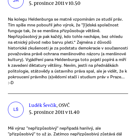
JH
5. prosince 2011 v 10.50
Na kolegu Heldenburga se matně vzpomínám ze studií práv.
Tím spíše mne pobouřil jeho výrok, že "[l]idská společnost
funguje tak, že se menšina přizpůsobuje většině.
Nepřizpůsobivý je pak každý, kdo tohle nechápe, bez ohledu
na etnický původ nebo barvu pleti.“ Zejména z důvodů
historické zkušenosti je za podstatu demokracie v současnosti
považována právě ochrana menšinového názoru (a menšinové
kultury). Vyjádření pana Heldenburga toto pojetí popírá a míří
k zavedení diktatury většiny. Nevím, jestli na přednáškách
politologie, státovědy a ústavního práva spal, ale je vidět, že k
pokroucení právního (s)vědomí stačí i studium práv v Praze...
:-D
Luděk Ševčík
, OSVČ
LŠ
5. prosince 2011 v 11.40
Mě výraz "nepřizpůsobivý" nepřipadá hanlivý, ale
"přizpůsobivý" to už jo. Zatímco nepřizpůsobivý zůstává dál