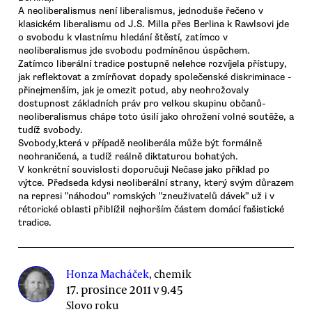
A neoliberalismus není liberalismus, jednoduše řečeno v
klasickém liberalismu od J.S. Milla přes Berlina k Rawlsovi jde
o svobodu k vlastnímu hledání štěstí, zatímco v
neoliberalismus jde svobodu podmíněnou úspěchem.
Zatímco liberální tradice postupně nelehce rozvíjela přístupy,
jak reflektovat a zmírňovat dopady společenské diskriminace -
přinejmenším, jak je omezit potud, aby neohrožovaly
dostupnost základních práv pro velkou skupinu občanů-
neoliberalismus chápe toto úsilí jako ohrožení volné soutěže, a
tudíž svobody.
Svobody,která v případě neoliberála může být formálně
neohraničená, a tudíž reálně diktaturou bohatých.
V konkrétní souvislosti doporučuji Nečase jako příklad po
výtce. Předseda kdysi neoliberální strany, který svým důrazem
na represi "náhodou" romských "zneuživatelů dávek" už i v
rétorické oblasti přiblížil nejhorším částem domácí fašistické
tradice.
Honza Macháček
, chemik
17. prosince 2011 v 9.45
Slovo roku