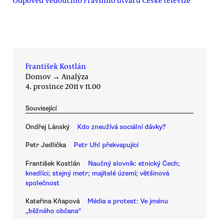
Odpověď vedoucího Právního útvaru České televize
František Kostlán
Domov
→
Analýza
4. prosince 2011 v 11.00
Související
Ondřej Lánský
Kdo zneužívá sociální dávky?
Petr Jedlička
Petr Uhl překvapující
František Kostlán
Naučný slovník: etnický Čech;
knedlíci; stejný metr; majitelé území; většinová
společnost
Kateřina Kňapová
Média a protest: Ve jménu
„běžného občana“