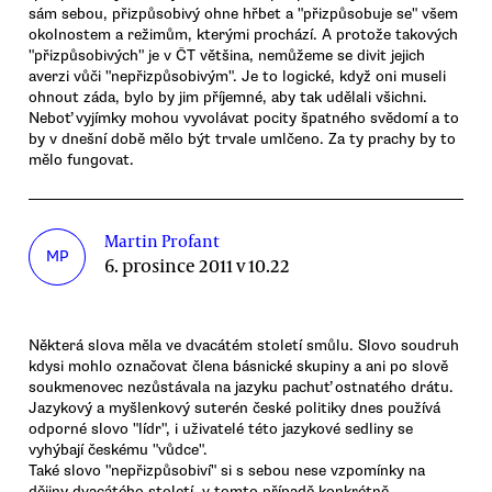
sám sebou, přizpůsobivý ohne hřbet a "přizpůsobuje se" všem
okolnostem a režimům, kterými prochází. A protože takových
"přizpůsobivých" je v ČT většina, nemůžeme se divit jejich
averzi vůči "nepřizpůsobivým". Je to logické, když oni museli
ohnout záda, bylo by jim příjemné, aby tak udělali všichni.
Neboť vyjímky mohou vyvolávat pocity špatného svědomí a to
by v dnešní době mělo být trvale umlčeno. Za ty prachy by to
mělo fungovat.
Martin Profant
MP
6. prosince 2011 v 10.22
Některá slova měla ve dvacátém století smůlu. Slovo soudruh
kdysi mohlo označovat člena básnické skupiny a ani po slově
soukmenovec nezůstávala na jazyku pachuť ostnatého drátu.
Jazykový a myšlenkový suterén české politiky dnes používá
odporné slovo "lídr", i uživatelé této jazykové sedliny se
vyhýbají českému "vůdce".
Také slovo "nepřizpůsobiví" si s sebou nese vzpomínky na
dějiny dvacátého století, v tomto případě konkrétně