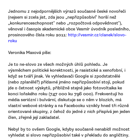
Jednomu z nejodpornějších výrazů současné české novořeči
(nejsem si zcela jist, zda jsou „nepřizpůsobiví‟ horší než
„konkurenceschopnost‟ nebo „rozpočtová odpovědnost‟),
věnoval i časopis akademické obce Vesmír úvodník posledního,
prosincového čísla roku 2011:
http://vesmir.cz/clanek/slovo-
roku
Veronika Maxová píše:
Je to ne-slovo ze všech možných úhlů pohledu. Je
výsměchem politické korektnosti, je rasistické a xenofobní, i
když se tváří jinak. Ve vyhledavači Google si zpodstatnělé
(nebo zplanělé?) přídavné jméno nepřizpůsobiví stojí, pokud
jde o četnost výskytů, přibližně stejně jako fotovoltaika ke
konci loňského roku (747 000 ku 796 000). Frekventují ho
média seriózní i bulvární, diskutuje se o něm v blozích, má
vlastní webové stránky a na Facebooku vznikly hned tři různě
orientované skupiny, z čehož do jedné z nich přispívá jen jeden
člen, zřejmě její zakladatel.
Nebyl by to ovšem Google, kdyby současně nenabídl možnost
vyhledat si slovo nepřizpůsobiví také v překladu do angličtiny.