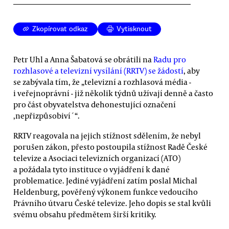
Zkopírovat odkaz
Vytisknout
Petr Uhl a Anna Šabatová se obrátili na
Radu pro
rozhlasové a televizní vysílání (RRTV) se žádostí
, aby
se zabývala tím, že „televizní a rozhlasová média -
i veřejnoprávní - již několik týdnů užívají denně a často
pro část obyvatelstva dehonestující označení
,nepřizpůsobiví´“.
RRTV reagovala na jejich stížnost sdělením, že nebyl
porušen zákon, přesto postoupila stížnost Radě České
televize a Asociaci televizních organizací (ATO)
a požádala tyto instituce o vyjádření k dané
problematice. Jediné vyjádření zatím poslal Michal
Heldenburg, pověřený výkonem funkce vedoucího
Právního útvaru České televize. Jeho dopis se stal kvůli
svému obsahu předmětem širší kritiky.