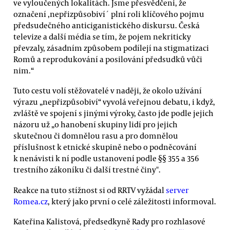
ve vyloučených lokalitách. Jsme přesvědčeni, že
označení ,nepřizpůsobiví´ plní roli klíčového pojmu
předsudečného anticiganistického diskursu. Česká
televize a další média se tím, že pojem nekriticky
převzaly, zásadním způsobem podílejí na stigmatizaci
Romů a reprodukování a posilování předsudků vůči
nim.“
Tuto cestu volí stěžovatelé v naději, že okolo užívání
výrazu „nepřizpůsobiví“ vyvolá veřejnou debatu, i když,
zvláště ve spojení s jinými výroky, často jde podle jejich
názoru už „o hanobení skupiny lidí pro jejich
skutečnou či domnělou rasu a pro domnělou
příslušnost k etnické skupině nebo o podněcování
k nenávisti k ní podle ustanovení podle §§ 355 a 356
trestního zákoníku či další trestné činy".
Reakce na tuto stížnost si od RRTV vyžádal
server
Romea.cz
, který jako první o celé záležitosti informoval.
Kateřina Kalistová, předsedkyně Rady pro rozhlasové