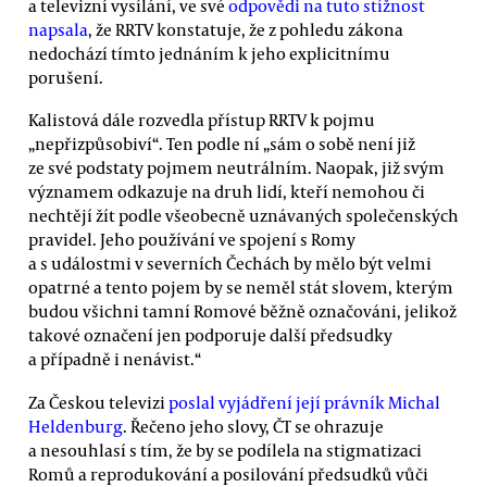
a televizní vysílání, ve své
odpovědi na tuto stížnost
napsala
, že RRTV konstatuje, že z pohledu zákona
nedochází tímto jednáním k jeho explicitnímu
porušení.
Kalistová dále rozvedla přístup RRTV k pojmu
„nepřizpůsobiví“. Ten podle ní „sám o sobě není již
ze své podstaty pojmem neutrálním. Naopak, již svým
významem odkazuje na druh lidí, kteří nemohou či
nechtějí žít podle všeobecně uznávaných společenských
pravidel. Jeho používání ve spojení s Romy
a s událostmi v severních Čechách by mělo být velmi
opatrné a tento pojem by se neměl stát slovem, kterým
budou všichni tamní Romové běžně označováni, jelikož
takové označení jen podporuje další předsudky
a případně i nenávist.“
Za Českou televizi
poslal vyjádření její právník Michal
Heldenburg
. Řečeno jeho slovy, ČT se ohrazuje
a nesouhlasí s tím, že by se podílela na stigmatizaci
Romů a reprodukování a posilování předsudků vůči