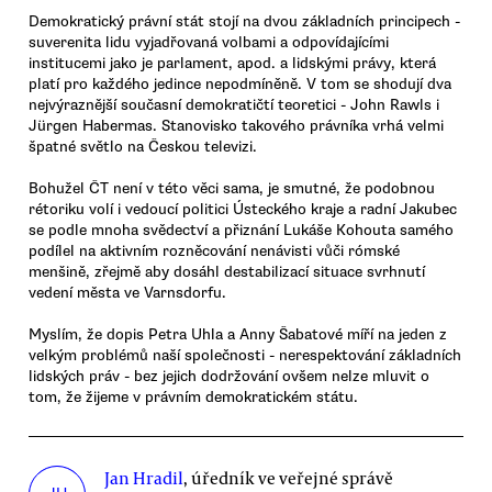
Demokratický právní stát stojí na dvou základních principech -
suverenita lidu vyjadřovaná volbami a odpovídajícími
institucemi jako je parlament, apod. a lidskými právy, která
platí pro každého jedince nepodmíněně. V tom se shodují dva
nejvýraznější současní demokratičtí teoretici - John Rawls i
Jürgen Habermas. Stanovisko takového právníka vrhá velmi
špatné světlo na Českou televizi.
Bohužel ČT není v této věci sama, je smutné, že podobnou
rétoriku volí i vedoucí politici Ústeckého kraje a radní Jakubec
se podle mnoha svědectví a přiznání Lukáše Kohouta samého
podílel na aktivním rozněcování nenávisti vůči rómské
menšině, zřejmě aby dosáhl destabilizací situace svrhnutí
vedení města ve Varnsdorfu.
Myslím, že dopis Petra Uhla a Anny Šabatové míří na jeden z
velkým problémů naší společnosti - nerespektování základních
lidských práv - bez jejich dodržování ovšem nelze mluvit o
tom, že žijeme v právním demokratickém státu.
Jan Hradil
, úředník ve veřejné správě