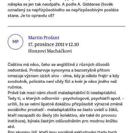
nálepka se jen tak neodpáře. A podle A. Giddense člověk
označený za nepřizpůsobivého se nepřizpůsobivým posléze
stane. Je to opravdu cíl?
Martin Profant
MP
17. prosince 2011 v 12.10
Honzovi Macháčkovi
Čeština má něco, čeho se angličtině z různých důvodů
nedostává. Probarvuje synonyma a bezostyšně přitom
omezuje význam cizích slov - víme, kdy je někdo frajtr a kdy
svododník, policista není vždy fízl a kvér je něco jiného než
ručnice.
Právě tak mezi námi chodí maladaptabilní či neadaptabilní.
Tedy ti, u kterých odborníci - psychologové, psychiatři apod. -
určili, že se velmi špatně dokážou přizpůsobit výrazné změně
sociálního prostedí - maladaptabilita se často uvádí u žáků,
kteří nezapadli do školy (do kolektivu, ale také do provozu
instituce), bývala častým odůvodněním pro modrou knížku
atd.
Pro skupinu lidí, kteří jsou sociálně exkludováni (tady bych