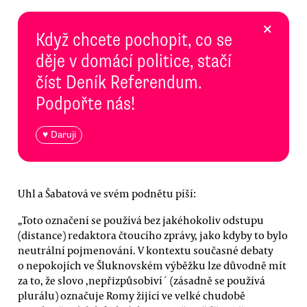
×
Když chcete pochopit, co se
děje v domácí politice, stačí
číst Deník Referendum.
Podpořte nás!
♥ Daruji
Uhl a Šabatová ve svém podnětu píší:
„Toto označení se používá bez jakéhokoliv odstupu
(distance) redaktora čtoucího zprávy, jako kdyby to bylo
neutrální pojmenování. V kontextu současné debaty
o nepokojích ve Šluknovském výběžku lze důvodně mít
za to, že slovo ,nepřizpůsobiví´ (zásadně se používá
plurálu) označuje Romy žijící ve velké chudobě