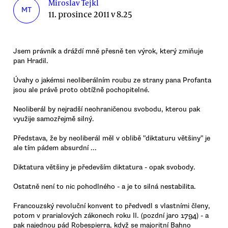
Miroslav Tejkl
MT
11. prosince 2011 v 8.25
Jsem právník a dráždí mně přesně ten výrok, který zmiňuje
pan Hradil.
Úvahy o jakémsi neoliberálním roubu ze strany pana Profanta
jsou ale právě proto obtížně pochopitelné.
Neoliberál by nejradší neohraničenou svobodu, kterou pak
využije samozřejmě silný.
Představa, že by neoliberál měl v oblibě "diktaturu většiny" je
ale tím pádem absurdní ...
Diktatura většiny je především diktatura - opak svobody.
Ostatně není to nic pohodlného - a je to silná nestabilita.
Francouzský revoluční konvent to předvedl s vlastními členy,
potom v prarialových zákonech roku II. (pozdní jaro 1794) - a
pak najednou pád Robespierra, když se majoritní Bahno