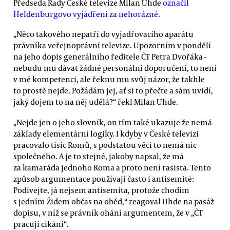
Předseda Rady České televize Milan Uhde
označil
Heldenburgovo vyjádření za nehorázné
.
„Něco takového nepatří do vyjadřovacího aparátu
právníka veřejnoprávní televize. Upozorním v pondělí
na jeho dopis generálního ředitele ČT Petra Dvořáka -
nebudu mu dávat žádné personální doporučení, to není
v mé kompetenci, ale řeknu mu svůj názor, že takhle
to prostě nejde. Požádám jej, ať si to přečte a sám uvidí,
jaký dojem to na něj udělá?“ řekl Milan Uhde.
„Nejde jen o jeho slovník, on tím také ukazuje že nemá
základy elementární logiky. I kdyby v České televizi
pracovalo tisíc Romů, s podstatou věci to nemá nic
společného. A je to stejné, jakoby napsal, že má
za kamaráda jednoho Roma a proto není rasista. Tento
způsob argumentace používají často i antisemité:
Podívejte, já nejsem antisemita, protože chodím
s jedním Židem občas na oběd,“ reagoval Uhde na pasáž
dopisu, v níž se právník ohání argumentem, že v „ČT
pracují cikáni“.