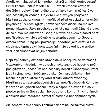
Anglické maladapted je mnohem starší a méně kontroverzní.
První známé užití je z roku 1886, avšak vrcholu četnosti
dosáhlo v polovině minulého století jako termín užívaný ve
společenských vědách. Objevilo i ve slavných projevech
Martina Luthera Kinga, jr., například před Asociací amerických
psychologů v roce 1967: „Každá vědecká disciplína má svou
nomenklaturu. Jako psychologové jste nám dali úžasné slovo.
Je to slovo maladapted.“ Google si trvá na svém a nabízí opět
nepřizpůsobivý, ale správně je nepřizpůsobený; to Google
ovšem nezná. King pak pokračuje, podobně jako čeští kritici
slova nepřizpůsobiví, konstatováním, že pokud jde o určité
věci, přizpůsobovat se jim nehodlá.
Nepřizpůsobený označuje stav a dává naději, že se dá změnit.
V zákoně o národních výborech z roku 1975 se hovoří o péči
poskytované „občanům společensky nepřizpůsobeným“, kteří
jsou i vyjmenováni (občané po skončení protialkoholního
léčení, po propuštění z výkonu trestu odnětí svobody).
Mezitím se z nepřizpůsobených stali (nepřizpůsobiví) Romové,
z národních výborů obecní úřady a aspoň polovina z nich v
popisu práce svého sociálního odboru, v komunitních plánech
a dalších dokumentech hovoří důsledně o nepřizpůsobivých.
Zkušenost (dříve selský rozum) připomíná, že takové slovo-