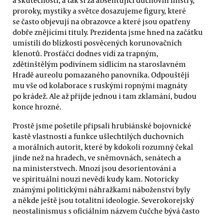
proroky, mystiky a světce dosazujeme figury, které
se často objevují na obrazovce a které jsou opatřeny
dobře znějícími tituly. Prezidenta jsme hned na začátku
umístili do blízkosti posvěcených korunovačních
klenotů. Prosťáčci dodnes vidí za trapným,
zdětinštělým podivínem sídlícím na staroslavném
Hradě aureolu pomazaného panovníka. Odpouštějí
mu vše od kolaborace s ruskými ropnými magnáty
po krádež. Ale až přijde jednou i tam zklamání, budou
konce hrozné.
Prostě jsme pošetile připsali hrubiánské bojovnické
kastě vlastnosti a funkce ušlechtilých duchovních
a morálních autorit, které by kdokoli rozumný čekal
jinde než na hradech, ve sněmovnách, senátech a
na ministerstvech. Mnozí jsou desorientováni a
ve spirituální nouzi nevědí kudy kam. Notoricky
známými politickými náhražkami náboženství byly
a někde ještě jsou totalitní ideologie. Severokorejský
neostalinismus s oficiálním názvem čučche bývá často