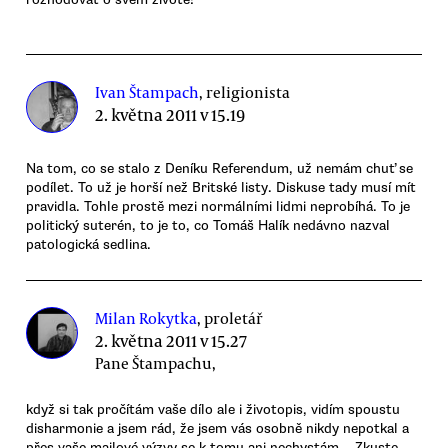
Ivan Štampach
, religionista
2. května 2011 v 15.19
Na tom, co se stalo z Deníku Referendum, už nemám chuť se
podílet. To už je horší než Britské listy. Diskuse tady musí mít
pravidla. Tohle prostě mezi normálními lidmi neprobíhá. To je
politický suterén, to je to, co Tomáš Halík nedávno nazval
patologická sedlina.
Milan Rokytka
, proletář
2. května 2011 v 15.27
Pane Štampachu,
když si tak pročítám vaše dílo ale i životopis, vidím spoustu
disharmonie a jsem rád, že jsem vás osobně nikdy nepotkal a
přes vaše mailové výzvy se k tomu ani nechystám... Zkuste