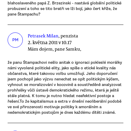
blahoslaveného papá Z. Brzezinski - nastává globální politické
probuzení a toho se tito bratři ve lži bojí, jako čert kříže, že
pane Štampachu?
Petrasek Milan
, penzista
PM
2. května 2011 v 10.17
Mám dojem, pane Samku,
že panu Štampachovi nešlo anitak o ignoraci pokleslé morálky
námi vyvolené politické elity, jako spíše o etické kvality nás
občanstva, které takovou volbu umožňují. Jeho doporučení
jsem pochopil jako výzvu nenechat se opít politickým kýčem,
vyhnout se moralizování v kocovině a soustředěně analyzovat
prohřešky vůči ústavě demokratického režimu, která je ještě
stále platná. K tomu je nutno hledat neafektivní postoje a
řešení.To že kapitalismus a extra v dnešní neoliberální podobě
ve své přirozenosti motivuje politiky k amorálním a
nedemokratickým postojům je dnes každému dítěti známé.