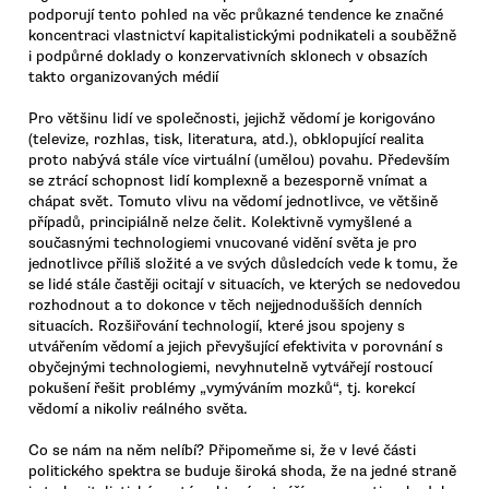
podporují tento pohled na věc průkazné tendence ke značné
koncentraci vlastnictví kapitalistickými podnikateli a souběžně
i podpůrné doklady o konzervativních sklonech v obsazích
takto organizovaných médií
Pro většinu lidí ve společnosti, jejichž vědomí je korigováno
(televize, rozhlas, tisk, literatura, atd.), obklopující realita
proto nabývá stále více virtuální (umělou) povahu. Především
se ztrácí schopnost lidí komplexně a bezesporně vnímat a
chápat svět. Tomuto vlivu na vědomí jednotlivce, ve většině
případů, principiálně nelze čelit. Kolektivně vymyšlené a
současnými technologiemi vnucované vidění světa je pro
jednotlivce příliš složité a ve svých důsledcích vede k tomu, že
se lidé stále častěji ocitají v situacích, ve kterých se nedovedou
rozhodnout a to dokonce v těch nejjednodušších denních
situacích. Rozšiřování technologií, které jsou spojeny s
utvářením vědomí a jejich převyšující efektivita v porovnání s
obyčejnými technologiemi, nevyhnutelně vytvářejí rostoucí
pokušení řešit problémy „vymýváním mozků“, tj. korekcí
vědomí a nikoliv reálného světa.
Co se nám na něm nelíbí? Připomeňme si, že v levé části
politického spektra se buduje široká shoda, že na jedné straně