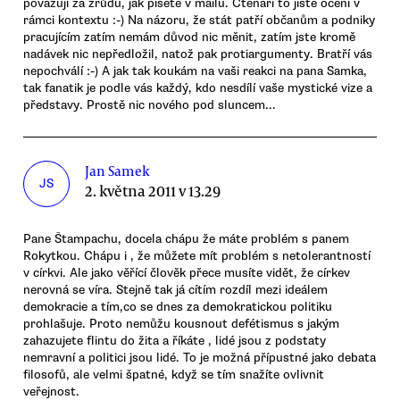
považují za zrůdu, jak píšete v mailu. Čtenáři to jistě ocení v
rámci kontextu :-) Na názoru, že stát patří občanům a podniky
pracujícím zatím nemám důvod nic měnit, zatím jste kromě
nadávek nic nepředložil, natož pak protiargumenty. Bratří vás
nepochválí :-) A jak tak koukám na vaši reakci na pana Samka,
tak fanatik je podle vás každý, kdo nesdílí vaše mystické vize a
představy. Prostě nic nového pod sluncem...
Jan Samek
JS
2. května 2011 v 13.29
Pane Štampachu, docela chápu že máte problém s panem
Rokytkou. Chápu i , že můžete mít problém s netolerantností
v církvi. Ale jako věřící člověk přece musíte vidět, že církev
nerovná se víra. Stejně tak já cítím rozdíl mezi ideálem
demokracie a tím,co se dnes za demokratickou politiku
prohlašuje. Proto nemůžu kousnout defétismus s jakým
zahazujete flintu do žita a říkáte , lidé jsou z podstaty
nemravní a politici jsou lidé. To je možná přípustné jako debata
filosofů, ale velmi špatné, když se tím snažíte ovlivnit
veřejnost.