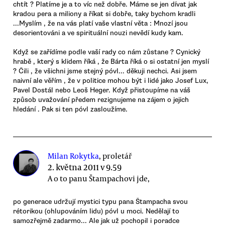
chtít ? Platíme je a to víc než dobře. Máme se jen dívat jak
kradou pera a miliony a říkat si dobře, taky bychom kradli
...Myslím , že na vás platí vaše vlastní věta : Mnozí jsou
desorientováni a ve spirituální nouzi nevědí kudy kam.
Když se zařídíme podle vaší rady co nám zůstane ? Cynický
hrabě , který s klidem říká , že Bárta říká o si ostatní jen myslí
? Čili , že všichni jsme stejný póvl... děkuji nechci. Asi jsem
naivní ale věřím , že v politice mohou být i lidé jako Josef Lux,
Pavel Dostál nebo Leoš Heger. Když přistoupíme na váš
způsob uvažování předem rezignujeme na zájem o jejich
hledání . Pak si ten póvl zasloužíme.
Milan Rokytka
, proletář
2. května 2011 v 9.59
A o to panu Štampachovi jde,
po generace udržují mystici typu pana Štampacha svou
rétorikou (ohlupováním lidu) póvl u moci. Nedělají to
samozřejmě zadarmo... Ale jak už pochopil i poradce