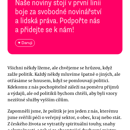
Naše noviny stojí v první linii
boje za svobodné novinářství
a lidská práva. Podpořte nás
a přidejte se k nám!
♥ Daruji
Všichni někdy lžeme, ale chvějeme se hrůzou, když
zalže politik. Každý někdy mluvíme špatně o jiných, ale
otřásáme se hnusem, když se pomlouvají politici.
Kdekomu z nás pochopitelně záleží na poměru příjmů
a výdajů, ale od politiků bychom chtěli, aby byli vzory
nezištné služby vyšším cílům.
Zapomněli jsme, že politik je jen jeden z nás, kterému
jsme svěřili péči o veřejný sektor, o obec, kraj nebo stát.
Z českého života se vytratily spirituální touhy, snahy
a skutečnosti, a tak si za absentující duchovní mistry,