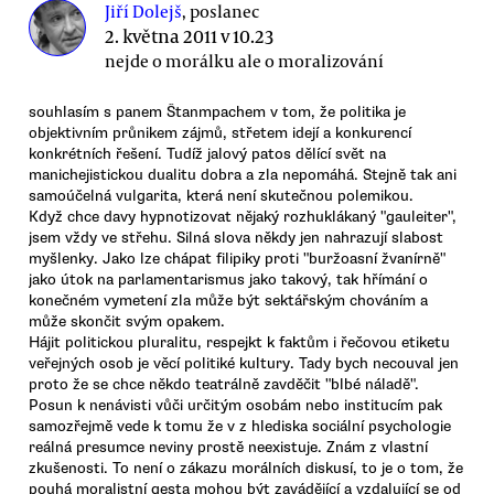
Jiří Dolejš
, poslanec
2. května 2011 v 10.23
nejde o morálku ale o moralizování
souhlasím s panem Štanmpachem v tom, že politika je
objektivním průnikem zájmů, střetem idejí a konkurencí
konkrétních řešení. Tudíž jalový patos dělící svět na
manichejistickou dualitu dobra a zla nepomáhá. Stejně tak ani
samoúčelná vulgarita, která není skutečnou polemikou.
Když chce davy hypnotizovat nějaký rozhuklákaný "gauleiter",
jsem vždy ve střehu. Silná slova někdy jen nahrazují slabost
myšlenky. Jako lze chápat filipiky proti "buržoasní žvanírně"
jako útok na parlamentarismus jako takový, tak hřímání o
konečném vymetení zla může být sektářským chováním a
může skončit svým opakem.
Hájit politickou pluralitu, respejkt k faktům i řečovou etiketu
veřejných osob je věcí politiké kultury. Tady bych necouval jen
proto že se chce někdo teatrálně zavděčit "blbé náladě".
Posun k nenávisti vůči určitým osobám nebo institucím pak
samozřejmě vede k tomu že v z hlediska sociální psychologie
reálná presumce neviny prostě neexistuje. Znám z vlastní
zkušenosti. To není o zákazu morálních diskusí, to je o tom, že
pouhá moralistní gesta mohou být zavádějící a vzdalující se od