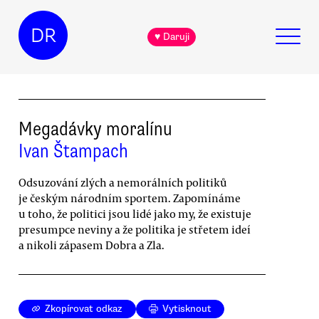
DR
♥ Daruji
Megadávky moralínu
Ivan Štampach
Odsuzování zlých a nemorálních politiků
je českým národním sportem. Zapomínáme
u toho, že politici jsou lidé jako my, že existuje
presumpce neviny a že politika je střetem ideí
a nikoli zápasem Dobra a Zla.
Zkopírovat odkaz
Vytisknout