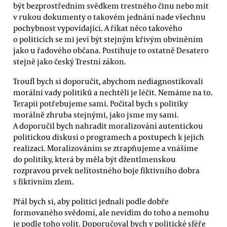
být bezprostředním svědkem trestného činu nebo mít
v rukou dokumenty o takovém jednání nade všechnu
pochybnost vypovídající. A říkat něco takového
o politicích se mi jeví být stejným křivým obviněním
jako u řadového občana. Postihuje to ostatně Desatero
stejně jako český Trestní zákon.
Troufl bych si doporučit, abychom nediagnostikovali
morální vady politiků a nechtěli je léčit. Nemáme na to.
Terapii potřebujeme sami. Počítal bych s politiky
morálně zhruba stejnými, jako jsme my sami.
A doporučil bych nahradit moralizování autentickou
politickou diskusí o programech a postupech k jejich
realizaci. Moralizováním se ztrapňujeme a vnášíme
do politiky, která by měla být džentlmenskou
rozpravou prvek nelítostného boje fiktivního dobra
s fiktivním zlem.
Přál bych si, aby politici jednali podle dobře
formovaného svědomí, ale nevidím do toho a nemohu
je podle toho volit. Doporučoval bych v politické sféře