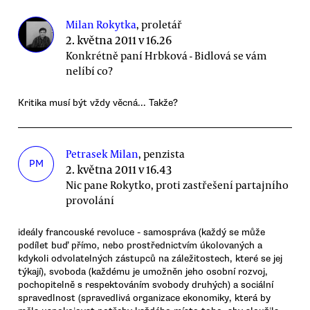
Milan Rokytka
, proletář
2. května 2011 v 16.26
Konkrétně paní Hrbková - Bidlová se vám
nelíbí co?
Kritika musí být vždy věcná... Takže?
Petrasek Milan
, penzista
PM
2. května 2011 v 16.43
Nic pane Rokytko, proti zastřešení partajního
provolání
ideály francouské revoluce - samospráva (každý se může
podílet buď přímo, nebo prostřednictvím úkolovaných a
kdykoli odvolatelných zástupců na záležitostech, které se jej
týkají), svoboda (každému je umožněn jeho osobní rozvoj,
pochopitelně s respektováním svobody druhých) a sociální
spravedlnost (spravedlivá organizace ekonomiky, která by