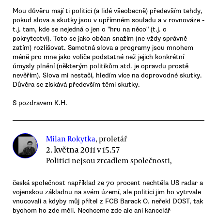
Mou důvěru mají ti politici (a lidé všeobecně) především tehdy,
pokud slova a skutky jsou v upřímném souladu a v rovnováze -
t.j. tam, kde se nejedná o jen o "hru na něco" (t.j. o
pokrytectví). Toto se jako občan snažím (ne vždy správně
zatím) rozlišovat. Samotná slova a programy jsou mnohem
méně pro mne jako voliče podstatné než jejich konkrétní
úmysly plnění (některým politikům atd. je opravdu prostě
nevěřím). Slova mi nestačí, hledím více na doprovodné skutky.
Důvěra se získává především těmi skutky.
S pozdravem K.H.
Milan Rokytka
, proletář
2. května 2011 v 15.57
Politici nejsou zrcadlem společnosti,
česká společnost například ze 70 procent nechtěla US radar a
vojenskou základnu na svém území, ale politici jim ho vytrvale
vnucovali a kdyby můj přítel z FCB Barack O. neřekl DOST, tak
bychom ho zde měli. Nechceme zde ale ani kancelář