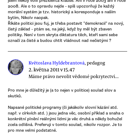
jsem někdy volil prezidenta Klause. Ani v roce 2003 ani v roce
2008. Ale o to opravdu nejde - spíš upozorňuji že každý
morální systém je tzv. historický a koresponduje s naším
bytím, Nikolv naopak.
Říkáte politici jsou fuj, je třeba postavit "demokracii" na nový,
čistý základ - ptám se, na jaký, když by měl být zbaven
politiky. Není v tom skryta diktatura těch, kteří sami sebe
označí za čisté a budou chtít vládnout nad nečistými ?
Květoslava Hyldebrantová
, pedagog
2. května 2011 v 15.47
Máme právo nevolit vědomé pokrytectví...
Pro mne je důležitý je (a to nejen v politice) soulad slov a
skutků.
Napsané politické programy (či jakákoliv slovní kázání atd.
např. v církvích atd. ) jsou jedna věc, osobní příklad a snaha o
konkrétní plnění reálnými lidmi je věc druhá a někdy bohužel
zcela odlišná. Preferuji v tomto soulad, nikoliv rozpor. Je to
pro mne velmi podstatné.