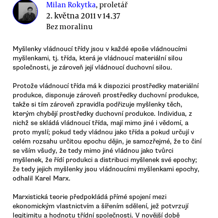
Milan Rokytka
, proletář
2. května 2011 v 14.37
Bez moralinu
Myšlenky vládnoucí třídy jsou v každé epoše vládnoucími
myšlenkami, tj. třída, která je vládnoucí materiální silou
společnosti, je zároveň její vládnoucí duchovní silou.
Protože vládnoucí třída má k dispozici prostředky materiální
produkce, disponuje zároveň prostředky duchovní produkce,
takže si tím zároveň zpravidla podřizuje myšlenky těch,
kterým chybějí prostředky duchovní produkce. Individua, z
nichž se skládá vládnoucí třída, mají mimo jiné i vědomí, a
proto myslí; pokud tedy vládnou jako třída a pokud určují v
celém rozsahu určitou epochu dějin, je samozřejmé, že to činí
se vším všudy, že tedy mimo jiné vládnou jako tvůrci
myšlenek, že řídí produkci a distribuci myšlenek své epochy;
že tedy jejich myšlenky jsou vládnoucími myšlenkami epochy,
odhalil Karel Marx.
Marxistická teorie předpokládá přímé spojení mezi
ekonomickým vlastnictvím a šířením sdělení, jež potvrzují
legitimitu a hodnotu třídní společnosti. V novější době