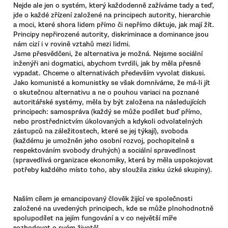
Nejde ale jen o systém, který každodenně zažíváme tady a teď,
jde o každé zřízení založené na principech autority, hierarchie
a moci, které shora lidem přímo či nepřímo diktuje, jak mají žít.
Principy nepřirozené autority, diskriminace a dominance jsou
nám cizí i v rovině vztahů mezi lidmi.
Jsme přesvědčeni, že alternativa je možná. Nejsme sociální
inženýři ani dogmatici, abychom tvrdili, jak by měla přesně
vypadat. Chceme o alternativách především vyvolat diskusi.
Jako komunisté a komunistky se však domníváme, že má-li jít
o skutečnou alternativu a ne o pouhou variaci na poznané
autoritářské systémy, měla by být založena na následujících
principech: samospráva (každý se může podílet buď přímo,
nebo prostřednictvím úkolovaných a kdykoli odvolatelných
zástupců na záležitostech, které se jej týkají), svoboda
(každému je umožněn jeho osobní rozvoj, pochopitelně s
respektováním svobody druhých) a sociální spravedlnost
(spravedlivá organizace ekonomiky, která by měla uspokojovat
potřeby každého místo toho, aby sloužila zisku úzké skupiny).
Naším cílem je emancipovaný člověk žijící ve společnosti
založené na uvedených principech, kde se může plnohodnotně
spolupodílet na jejím fungování a v co největší míře
rozhodovat o svém životě!