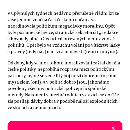
V uplynulých týdnech nedávno přerušené vládní krize
zase jednou značná část českého občanstva
naordinovala politikům megadávky moralínu. Opět
byly poslanecké lavice, stranické sekretariáty, redakce
a hospody plné ušlechtilců otřesených nemravností
politiků. Opět bylo ve vzduchu volání po vítězství lásky
a pravdy (tedy nás) nad lží a nenávistí (těmi druhými).
Od doby, kdy se mor tohoto moralizování zažral do těla
české politiky, neprobíhá rozprava mezi politickými
partnery, nýbrž se vede lítý boj mezi dobrem (to jsme
my) a zlem (oni). A v boji za dobro jsou, jak známo,
povoleny všechny politické, policejní a špiónské
metody. Nakonec i v mezinárodních vztazích se do říše
zla posílají dávky dobra v podobě náloží explodujících
ve školách a nemocnicích.
×