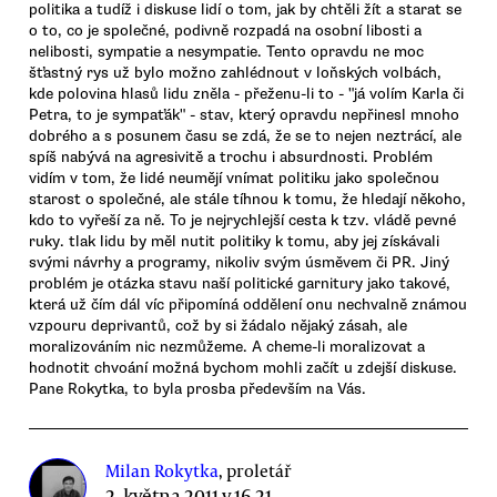
politika a tudíž i diskuse lidí o tom, jak by chtěli žít a starat se
o to, co je společné, podivně rozpadá na osobní libosti a
nelibosti, sympatie a nesympatie. Tento opravdu ne moc
šťastný rys už bylo možno zahlédnout v loňských volbách,
kde polovina hlasů lidu zněla - přeženu-li to - "já volím Karla či
Petra, to je sympaťák" - stav, který opravdu nepřinesl mnoho
dobrého a s posunem času se zdá, že se to nejen neztrácí, ale
spíš nabývá na agresivitě a trochu i absurdnosti. Problém
vidím v tom, že lidé neumějí vnímat politiku jako společnou
starost o společné, ale stále tíhnou k tomu, že hledají někoho,
kdo to vyřeší za ně. To je nejrychlejší cesta k tzv. vládě pevné
ruky. tlak lidu by měl nutit politiky k tomu, aby jej získávali
svými návrhy a programy, nikoliv svým úsměvem či PR. Jiný
problém je otázka stavu naší politické garnitury jako takové,
která už čím dál víc připomíná oddělení onu nechvalně známou
vzpouru deprivantů, což by si žádalo nějaký zásah, ale
moralizováním nic nezmůžeme. A cheme-li moralizovat a
hodnotit chvoání možná bychom mohli začít u zdejší diskuse.
Pane Rokytka, to byla prosba především na Vás.
Milan Rokytka
, proletář
2. května 2011 v 16.21