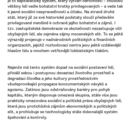
je to kapitalistický systém, který vytváří nerovnosti – chudobu
většiny lidí vedle bohatství hrstky privilegovaných – a vede tak
k jasné sociální nespravedlnosti a útlaku. Na straně druhé
stát, který již ze své historické podstaty slouží především
privilegované menšině k ochraně jejího bohatství a zájmů. I
tzv. zastupitelská demokracie ve skutečnosti nezastupuje vůli
obyčejných lidí, ale zejména zájmy mocenských elit. To se ještě
výrazněji projevuje v nadnárodních politických a finančních
organizacích, jejichž rozhodovací centra jsou ještě vzdálenější
hlasům lidu a mnohem vstřícnější lobbistickým tlakům.
Nejenže má tento systém dopad na sociální postavení lidí,
přináší sebou i postupnou devastaci životního prostředí a
degradaci člověka a jeho kultury prostřednictvím
všudepronikající propagace konzumentských návyků a
egoismu. Zatímco jsou odstraňovány bariéry pro pohyb
kapitálu, kterým disponuje omezená skupina, stále více jsou
prakticky omezována sociální a politická práva obyčejných lidí,
která jsou protichůdná zájmům ekonomických a politických
elit, a prohlubuje se technologicky stále dokonalejší systém
špehování a kontroly.