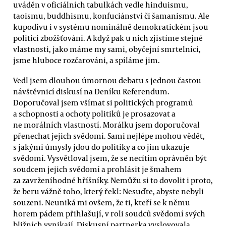
uváděn v oficiálních tabulkách vedle hinduismu,
taoismu, buddhismu, konfuciánství či šamanismu. Ale
kupodivu i v systému nominálně demokratickém jsou
politici zbožšťováni. A když pak u nich zjistíme stejné
vlastnosti, jako máme my sami, obyčejní smrtelníci,
jsme hluboce rozčarováni, a spíláme jim.
Vedl jsem dlouhou úmornou debatu s jednou častou
návštěvnicí diskusí na Deníku Referendum.
Doporučoval jsem všímat si politických programů
a schopnosti a ochoty politiků je prosazovat a
ne morálních vlastností. Morálku jsem doporučoval
přenechat jejich svědomí. Sami nejlépe mohou vědět,
s jakými úmysly jdou do politiky a co jim ukazuje
svědomí. Vysvětloval jsem, že se necítím oprávněn být
soudcem jejich svědomí a prohlásit je šmahem
za zavrženíhodné hříšníky. Nemůžu si to dovolit i proto,
že beru vážně toho, který řekl: Nesuďte, abyste nebyli
souzeni. Neuniká mi ovšem, že ti, kteří se k němu
horem pádem přihlašují, v roli soudců svědomí svých
bližních vynikají. Diskusní partnerka vyslovovala