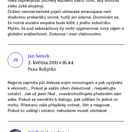
měla uspokojovat potřeby každého místo toho, aby sloužila
zisku úzké skupiny).
Ovšem neomarxistické pojetí občanské emancipace není
dnešnímu prekariátu vonné, tudíž ani úderné. Domnívám se,
že nutná sociální empatie bude klíčit z jiného substrátu.
Mylím, že pud sebezáchovy by mohl vygenerovat nový zájem o
globální snášenlivost. Dokonce i mezi vládnoucími.
Jan Samek
JS
2. května 2011 v 16.44
Pane Rokytko
Nejprve zaplníte půl diskuse svým monologem a pak vyzýváte
k věcnosti... Pokud je vaším cílem diskutovat , respektujte
ostatní . Jak už jsem říkal , znevěrohodňujete především sám
sebe. Pokud se nevrátíte k dialogu, pak udělám to jediné co
mohu. Přestanu vaše příspěvky vnímat, číst a reagovat .
Pokud to udělají i ostatní, nebudeme muset odcházet .