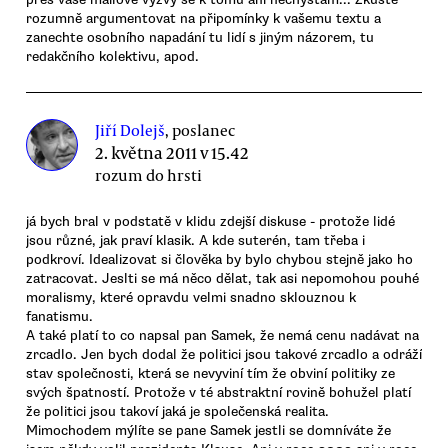
rozumně argumentovat na připomínky k vašemu textu a
zanechte osobního napadání tu lidí s jiným názorem, tu
redakčního kolektivu, apod.
Jiří Dolejš
, poslanec
2. května 2011 v 15.42
rozum do hrsti
já bych bral v podstatě v klidu zdejší diskuse - protože lidé
jsou různé, jak praví klasik. A kde suterén, tam třeba i
podkroví. Idealizovat si člověka by bylo chybou stejně jako ho
zatracovat. Jeslti se má něco dělat, tak asi nepomohou pouhé
moralismy, které opravdu velmi snadno sklouznou k
fanatismu.
A také platí to co napsal pan Samek, že nemá cenu nadávat na
zrcadlo. Jen bych dodal že politici jsou takové zrcadlo a odráží
stav společnosti, která se nevyviní tím že obviní politiky ze
svých špatností. Protože v té abstraktní rovině bohužel platí
že politici jsou takoví jaká je společenská realita.
Mimochodem mýlíte se pane Samek jestli se domníváte že