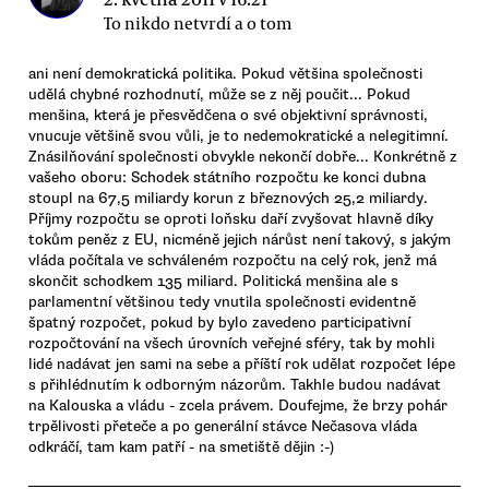
To nikdo netvrdí a o tom
ani není demokratická politika. Pokud většina společnosti
udělá chybné rozhodnutí, může se z něj poučit... Pokud
menšina, která je přesvědčena o své objektivní správnosti,
vnucuje většině svou vůli, je to nedemokratické a nelegitimní.
Znásilňování společnosti obvykle nekončí dobře... Konkrétně z
vašeho oboru: Schodek státního rozpočtu ke konci dubna
stoupl na 67,5 miliardy korun z březnových 25,2 miliardy.
Příjmy rozpočtu se oproti loňsku daří zvyšovat hlavně díky
tokům peněz z EU, nicméně jejich nárůst není takový, s jakým
vláda počítala ve schváleném rozpočtu na celý rok, jenž má
skončit schodkem 135 miliard. Politická menšina ale s
parlamentní většinou tedy vnutila společnosti evidentně
špatný rozpočet, pokud by bylo zavedeno participativní
rozpočtování na všech úrovních veřejné sféry, tak by mohli
lidé nadávat jen sami na sebe a příští rok udělat rozpočet lépe
s přihlédnutím k odborným názorům. Takhle budou nadávat
na Kalouska a vládu - zcela právem. Doufejme, že brzy pohár
trpělivosti přeteče a po generální stávce Nečasova vláda
odkráčí, tam kam patří - na smetiště dějin :-)