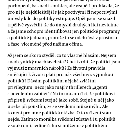
pochopení, ba snad i souhlas, ale vzápětí prohlásila, že
pro ni je nejdůležitější s jak poctivými či nepoctivými
úmysly kdo do politiky vstupuje. Opět jsem se snažil
trpělivě vysvětlit, že do úmyslů druhých lidí nevidíme
a že jsme schopni identifikovat jen politické programy
a politické jednání, protože to se odehrává v prostoru
a čase, víceméně před našima očima.
Až jsem se skoro styděl, co to vlastně hlásám. Nejsem
snad cynický machiavelista? Chci tvrdit, že politici jsou
vyjmuti z mravních nároků? Že životní pravidla
směřující k životu platí pro nás všechny s výjimkou
politiků? Dávám politikům nějaká zvláštní
privilegium, něco jako mají v thrillerech „agenti
s povolením zabíjet“? Na to musím říct, že politikovi
připisuji svědomí stejně jako sobě. Stejně u něj jako
u sebe připouštím, že se svědomí může mýlit. Ale
to není pro mne politická otázka. O to v řízení státu
nejde. Zatímco morálka svědomí zůstává i u politiků
v soukromí, jediné čeho si můžeme v politickém