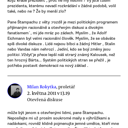
když krade prezident , proč ne my všichni ? Vy jste tuším
prezidenta, kterému nevadí rozkrádání v žádné podobě, volil
také, nebo ne ? Že by menší zlo?
Pane Štampachu z věty :rozdíl je mezi politickým programem
přijímaným racionálně a otevřeným diskusi a divokým
fanatismem´, mi jde mráz po zádech. Myslím , že Adolf
Eichmann byl velmi racionální člověk. Myslím, že se obáváte
spíš divoké diskuze . Lidé nejsou blbci a žádný Hitler , Stalin
nebo Vandas nám nehrozí . Jediní, kdo se bojí změny jsou
politici .Vždyť je přece lepší náš strarý známý Kalousek, než
ten hrozný Bárta... Systém politických stran se přežil , je
potřeba postavit demokracii na nový základ .
Milan Rokytka
, proletář
2. května 2011 v 13.19
Otevřená diskuse
může být jenom s otevřenými lidmi, pane Štampachu.
Neposílejte mi už prosím soukromé maily s výhrůžkami a
nadávkami, rovněž klidně pojmenujte jemné umělce, kteří mne