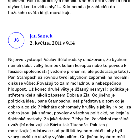
špinavou ruku kapitalisty a naopak. Kdo má oči k vidění a uši k
slyšení, ten to vidí a slyší... Kdo nemá a je zahleděn do
božského světa idejí, moralizuje.
Jan Samek
JS
2. května 2011 v 9.14
Nejprve vystoupil Václav Bělohradský s názorem, že bychom
neměli dělat velký humbuk kolem korupce nebo to povede k
fašizaci společnosti ( vědomě přeháním, ale podstata je tato) .
Pan Štampach už rovnou tvrdí abychom zapoměli na morální
diskuse vůbec.Považuji to za mimořádnou a nebezpečnou
hloupost. Už konec druhé věty je úžasný nesmysl : politika je
střetem ideí a nikoli zápasem Dobra a Zla. Co jiného je
politická idea , pane Štampachu, než představa o tom co je
dobro a co zlo ? Mícháte dohromady hrušky s jablky : v boji za
dobro jsou, jak známo, povoleny všechny politické, policejní a
špiónské metody. Za jaké dobro ? Myslím, že všichni morálně
uvažující odsuzují jak Bártu tak Tluchoře. Pak ten (
moralizující) odstavec : od politiků bychom chtěli, aby byli
vzory nezištné služby vyšším cílům. Co jiného bychom měli