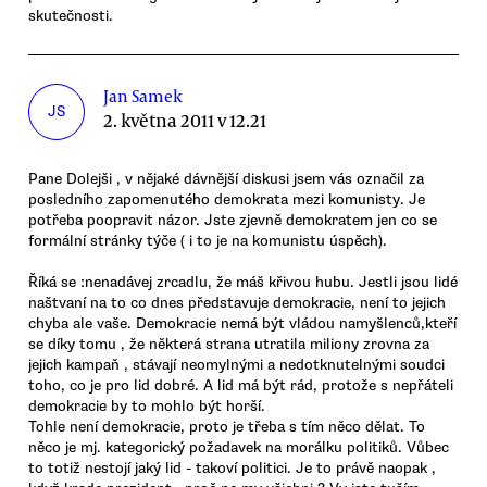
skutečnosti.
Jan Samek
JS
2. května 2011 v 12.21
Pane Dolejši , v nějaké dávnější diskusi jsem vás označil za
posledního zapomenutého demokrata mezi komunisty. Je
potřeba poopravit názor. Jste zjevně demokratem jen co se
formální stránky týče ( i to je na komunistu úspěch).
Říká se :nenadávej zrcadlu, že máš křivou hubu. Jestli jsou lidé
naštvaní na to co dnes představuje demokracie, není to jejich
chyba ale vaše. Demokracie nemá být vládou namyšlenců,kteří
se díky tomu , že některá strana utratila miliony zrovna za
jejich kampaň , stávají neomylnými a nedotknutelnými soudci
toho, co je pro lid dobré. A lid má být rád, protože s nepřáteli
demokracie by to mohlo být horší.
Tohle není demokracie, proto je třeba s tím něco dělat. To
něco je mj. kategorický požadavek na morálku politiků. Vůbec
to totiž nestojí jaký lid - takoví politici. Je to právě naopak ,