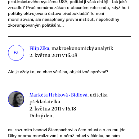
protiraketového systému USA, politici ji však chtějí - tak jaké
zrcadlo? Proč nemáme zákon o obecném referendu, když ho i
politiky oktrojovaná ústava předpokládá? To není
moralizování, ale nenaplněný právní institut, nepohodlný
zkorumpovaným politikům...
Filip Zíka
, makroekonomický analytik
FZ
2. května 2011 v 16.08
Ale je vždy to, co chce většina, objektivně správné?
Markéta Hrbková - Bidlová
, učitelka
překladatelka
2. května 2011 v 16.18
Dobrý den,
asi rozumím Ivanovi Štampachovi o čem mluví a o co mu jde.
Díky onomu moralizování, o němž mluví v článku, se nám