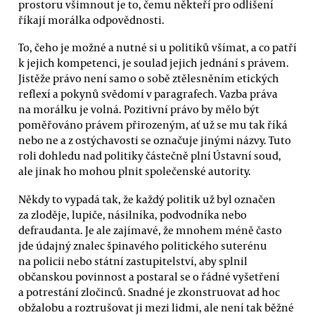
prostoru všimnout je to, čemu někteří pro odlišení
říkají morálka odpovědnosti.
To, čeho je možné a nutné si u politiků všímat, a co patří
k jejich kompetenci, je soulad jejich jednání s právem.
Jistěže právo není samo o sobě ztělesněním etických
reflexí a pokynů svědomí v paragrafech. Vazba práva
na morálku je volná. Pozitivní právo by mělo být
poměřováno právem přirozeným, ať už se mu tak říká
nebo ne a z ostýchavosti se označuje jinými názvy. Tuto
roli dohledu nad politiky částečně plní Ústavní soud,
ale jinak ho mohou plnit společenské autority.
Někdy to vypadá tak, že každý politik už byl označen
za zloděje, lupiče, násilníka, podvodníka nebo
defraudanta. Je ale zajímavé, že mnohem méně často
jde údajný znalec špinavého politického suterénu
na policii nebo státní zastupitelství, aby splnil
občanskou povinnost a postaral se o řádné vyšetření
a potrestání zločinců. Snadné je zkonstruovat ad hoc
obžalobu a roztrušovat ji mezi lidmi, ale není tak běžné