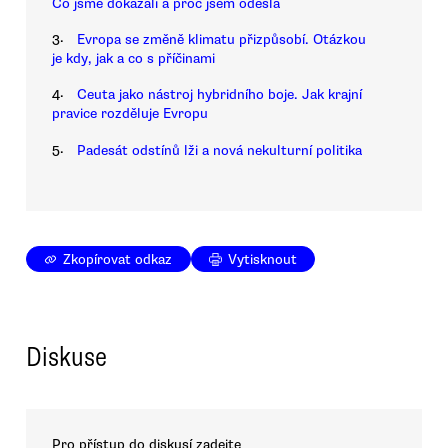
Co jsme dokázali a proč jsem odešla
3.
Evropa se změně klimatu přizpůsobí. Otázkou
je kdy, jak a co s příčinami
4.
Ceuta jako nástroj hybridního boje. Jak krajní
pravice rozděluje Evropu
5.
Padesát odstínů lži a nová nekulturní politika
Zkopírovat odkaz
Vytisknout
Diskuse
Pro přístup do diskusí zadejte