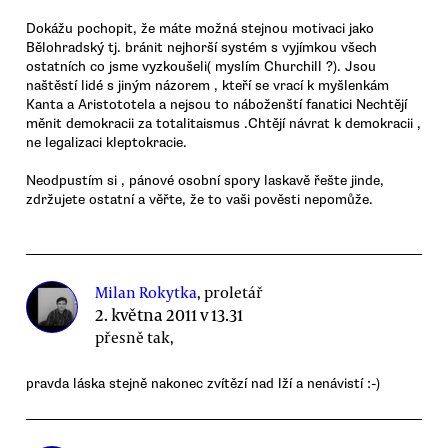
Dokážu pochopit, že máte možná stejnou motivaci jako
Bělohradský tj. bránit nejhorší systém s vyjímkou všech
ostatních co jsme vyzkoušeli( myslím Churchill ?). Jsou
naštěstí lidé s jiným názorem , kteří se vrací k myšlenkám
Kanta a Aristototela a nejsou to náboženští fanatici Nechtějí
měnit demokracii za totalitaismus .Chtějí návrat k demokracii ,
ne legalizaci kleptokracie.
Neodpustím si , pánové osobní spory laskavě řešte jinde,
zdržujete ostatní a věřte, že to vaši pověsti nepomůže.
Milan Rokytka
, proletář
2. května 2011 v 13.31
přesně tak,
pravda láska stejně nakonec zvítězí nad lží a nenávistí :-)