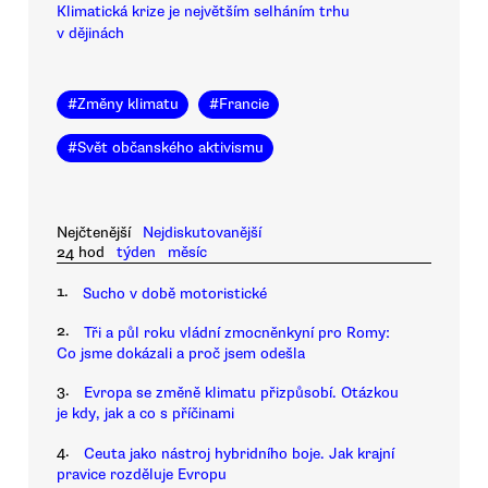
Klimatická krize je největším selháním trhu
v dějinách
#
Změny klimatu
#
Francie
#
Svět občanského aktivismu
Nejčtenější
Nejdiskutovanější
24 hod
týden
měsíc
1.
Sucho v době motoristické
2.
Tři a půl roku vládní zmocněnkyní pro Romy:
Co jsme dokázali a proč jsem odešla
3.
Evropa se změně klimatu přizpůsobí. Otázkou
je kdy, jak a co s příčinami
4.
Ceuta jako nástroj hybridního boje. Jak krajní
pravice rozděluje Evropu