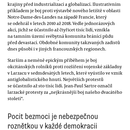
krajiny před industrializací a globalizací. Ilustrativním
příkladem je boj proti výstavbě nového letiště v oblasti
Notre-Dame-des-Landes na západě Francie, který
se odehrál v letech 2010 až 2018. Vedle jednorázových
akcí, jichž se účastnilo až čtyřicet tisíc lidí, vznikla
na tamním území svébytná komunita bránící půdu
před devastací. Obdobné komunity takzvaných zadistů
dnes působí i v jiných francouzských regionech.
Starším a neméně epickým příběhem je boj
okcitánských rolníků proti rozšíření vojenské základny
v Larzacu v sedmdesátých letech, které vyústilo ve vznik
antiglobalistického hnutí. Největších protestů
se účastnilo až sto tisíc lidí. Jean-Paul Sartre označil
larzacké protesty za „nejkrásnější boj našeho dvacátého
století“.
Pocit bezmoci je nebezpečnou
roznětkou v každé demokracii