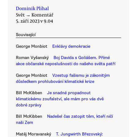
Dominik Plíhal
Svět
→
Komentář
5. září 2023 v 9.04
Související
George Monbiot
Enklávy demokracie
Roman Vyšanský
Boj Davida s Goliášem. Přímé
akce občanské neposlušnosti do našeho světa patří
George Monbiot
Vzestup fašismu je zákonitým
důsledkem prohlubování klimatické krize
Bill McKibben
Je snadné propadnout
klimatickému zoufalství, ale mám pro vás dvě
dobré zprávy
Bill McKibben
Nadešel čas zatopit těm, kteří ničí
naši Zem
Matěj Moravanský
T. Jungwirth Březovský: