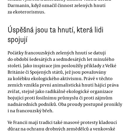
Darmanin, když označil činnost zelených hnutí
za ekoterorismus.
Úspěšná jsou ta hnutí, která lidi
spojují
Počátky francouzských zelených hnutí se datují
do období šedesátých a sedmdesátých let minulého
století. Jako inspirace jim posloužily příklady z Velké
Británie či Spojených států, jež jsou považovány
za kolébku ekologického aktivismu. Právě v těchto
zemích vznikla první animalistická hnutí hájící práva
zvířat, stejně jako radikálně ekologické organizace
bojující proti fosilnímu průmyslu či proti zájmům
nadnárodních podniků. Oba proudy postupně pronikly
i na francouzský břeh.
Ve Francii mají tradici také masové protesty kladoucí
důraz na ochranu drobných zemědělců a venkovské