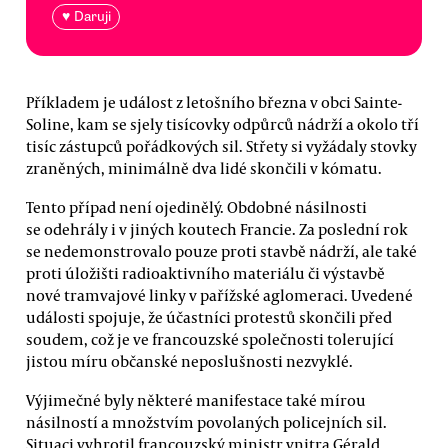
♥ Daruji
Příkladem je událost z letošního března v obci Sainte-
Soline, kam se sjely tisícovky odpůrců nádrží a okolo tří
tisíc zástupců pořádkových sil. Střety si vyžádaly stovky
zraněných, minimálně dva lidé skončili v kómatu.
Tento případ není ojedinělý. Obdobné násilnosti
se odehrály i v jiných koutech Francie. Za poslední rok
se nedemonstrovalo pouze proti stavbě nádrží, ale také
proti úložišti radioaktivního materiálu či výstavbě
nové tramvajové linky v pařížské aglomeraci. Uvedené
události spojuje, že účastníci protestů skončili před
soudem, což je ve francouzské společnosti tolerující
jistou míru občanské neposlušnosti nezvyklé.
Výjimečné byly některé manifestace také mírou
násilností a množstvím povolaných policejních sil.
Situaci vyhrotil francouzský ministr vnitra Gérald