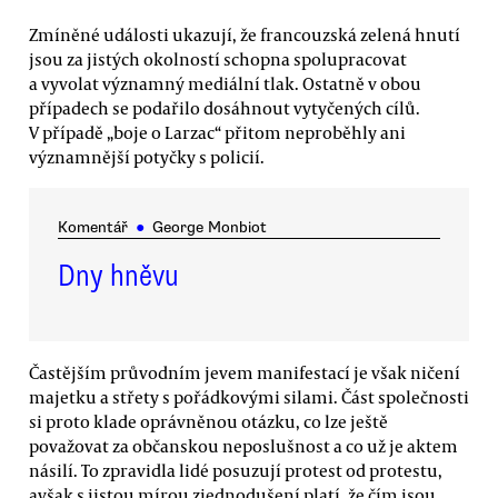
Zmíněné události ukazují, že francouzská zelená hnutí
jsou za jistých okolností schopna spolupracovat
a vyvolat významný mediální tlak. Ostatně v obou
případech se podařilo dosáhnout vytyčených cílů.
V případě „boje o Larzac“ přitom neproběhly ani
významnější potyčky s policií.
Komentář
●
George Monbiot
Dny hněvu
Častějším průvodním jevem manifestací je však ničení
majetku a střety s pořádkovými silami. Část společnosti
si proto klade oprávněnou otázku, co lze ještě
považovat za občanskou neposlušnost a co už je aktem
násilí. To zpravidla lidé posuzují protest od protestu,
avšak s jistou mírou zjednodušení platí, že čím jsou