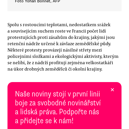
Foto Yohan Bonnet, AFP
Spolu s rostoucími teplotami, nedostatkem srážek
a souvisejícím suchem roste ve Francii počet lidí
protestujících proti zásahům do krajiny, jakými jsou
retenční nádrže určené k závlaze zemědělské půdy.
Některé protesty provázejí násilné střety mezi
policejními složkami a ekologickými aktivisty, kterým
se nelíbí, že z nádrží profitují zejména velkostatkáři
na úkor drobných zemědělců či okolní krajiny.
×
Naše noviny stojí v první linii
boje za svobodné novinářství
a lidská práva. Podpořte nás
a přidejte se k nám!