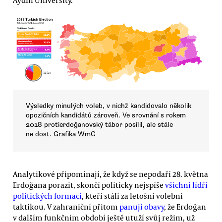
Aydın University.
Výsledky minulých voleb, v nichž kandidovalo několik
opozičních kandidátů zároveň. Ve srovnání s rokem
2018 protierdoğanovský tábor posílil, ale stále
ne dost. Grafika WmC
Analytikové připomínají, že když se nepodaří 28. května
Erdoğana porazit, skončí politicky nejspíše
všichni lídři
politických formací
, kteří stáli za letošní volební
taktikou. V zahraniční přitom
panují obavy
, že Erdoğan
v dalším funkčním období ještě utuží svůj režim, už