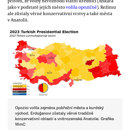
přitom, že volby nerozhodli státní úředníci (Ankara
jako v podstatě jejich město
volila opozičně
). Režimu
ale zůstaly věrné konzervativní vrstvy a také města
v Anatolii.
Opozici volila zejména pobřežní města a kurdský
východ. Erdoğanovi zůstaly věrné tradičně
konzervativní oblasti a vnitrozemská Anatolie. Grafika
WmC