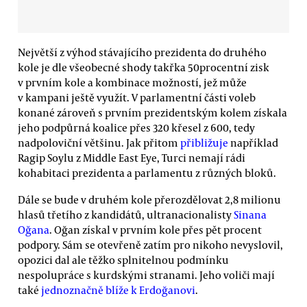
Největší z výhod stávajícího prezidenta do druhého
kole je dle všeobecné shody takřka 50procentní zisk
v prvním kole a kombinace možností, jež může
v kampani ještě využít. V parlamentní části voleb
konané zároveň s prvním prezidentským kolem získala
jeho podpůrná koalice přes 320 křesel z 600, tedy
nadpoloviční většinu. Jak přitom
přibližuje
například
Ragip Soylu z Middle East Eye, Turci nemají rádi
kohabitaci prezidenta a parlamentu z různých bloků.
Dále se bude v druhém kole přerozdělovat 2,8 milionu
hlasů třetího z kandidátů, ultranacionalisty
Sinana
Oğana
. Oğan získal v prvním kole přes pět procent
podpory. Sám se otevřeně zatím pro nikoho nevyslovil,
opozici dal ale těžko splnitelnou podmínku
nespolupráce s kurdskými stranami. Jeho voliči mají
také
jednoznačně blíže k Erdoğanovi
.