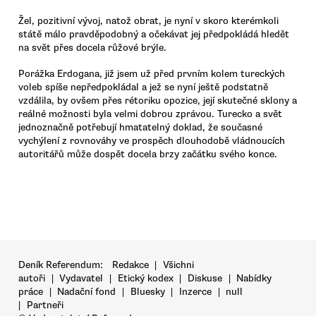
Žel, pozitivní vývoj, natož obrat, je nyní v skoro kterémkoli
státě málo pravděpodobný a očekávat jej předpokládá hledět
na svět přes docela růžové brýle.
Porážka Erdogana, již jsem už před prvním kolem tureckých
voleb spíše nepředpokládal a jež se nyní ještě podstatně
vzdálila, by ovšem přes rétoriku opozice, její skutečné sklony a
reálné možnosti byla velmi dobrou zprávou. Turecko a svět
jednoznačně potřebují hmatatelný doklad, že současné
vychýlení z rovnováhy ve prospěch dlouhodobě vládnoucích
autoritářů může dospět docela brzy začátku svého konce.
Deník Referendum:
Redakce
|
Všichni
autoři
|
Vydavatel
|
Etický kodex
|
Diskuse
|
Nabídky
práce
|
Nadační fond
|
Bluesky
|
Inzerce
|
null
|
Partneři