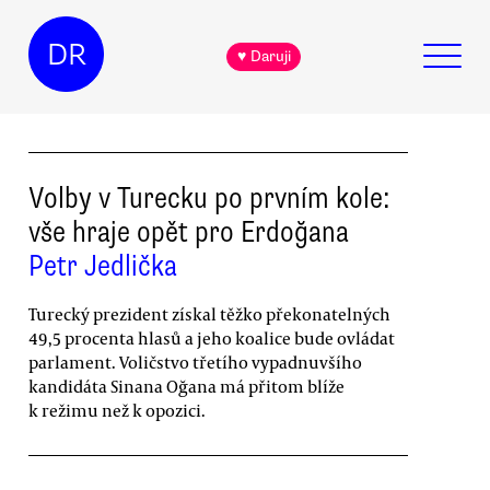
DR
♥ Daruji
Volby v Turecku po prvním kole:
vše hraje opět pro Erdoğana
Petr Jedlička
Turecký prezident získal těžko překonatelných
49,5 procenta hlasů a jeho koalice bude ovládat
parlament. Voličstvo třetího vypadnuvšího
kandidáta Sinana Oğana má přitom blíže
k režimu než k opozici.