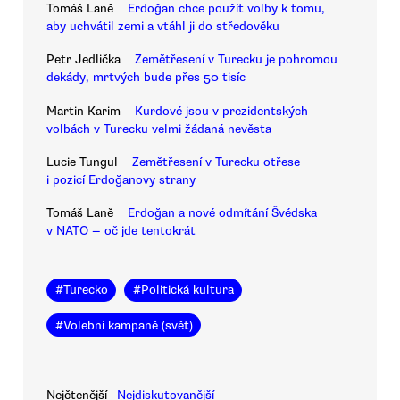
Tomáš Laně
Erdoğan chce použít volby k tomu,
aby uchvátil zemi a vtáhl ji do středověku
Petr Jedlička
Zemětřesení v Turecku je pohromou
dekády, mrtvých bude přes 50 tisíc
Martin Karim
Kurdové jsou v prezidentských
volbách v Turecku velmi žádaná nevěsta
Lucie Tungul
Zemětřesení v Turecku otřese
i pozicí Erdoğanovy strany
Tomáš Laně
Erdoğan a nové odmítání Švédska
v NATO — oč jde tentokrát
#
Turecko
#
Politická kultura
#
Volební kampaně (svět)
Nejčtenější
Nejdiskutovanější