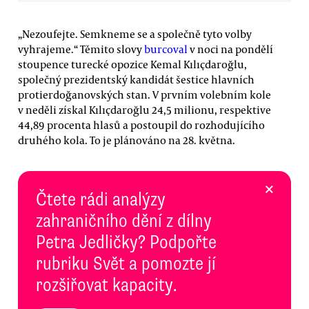
„Nezoufejte. Semkneme se a společně tyto volby
vyhrajeme.“ Těmito slovy
burcoval
v noci na pondělí
stoupence turecké opozice Kemal Kılıçdaroğlu,
společný prezidentský kandidát šestice hlavních
protierdoğanovských stan. V prvním volebním kole
v neděli získal Kılıçdaroğlu 24,5 milionu, respektive
44,89 procenta hlasů a postoupil do rozhodujícího
druhého kola. To je plánováno na 28. května.
×
Čtete rádi analýzy
zahraničního dění z dílny
Petra Jedličky? Podpořte
rubriku Svět a pomozte jí
rozšiřovat kapacity.