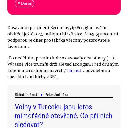
♥ Daruji
Dosavadní prezident Recep Tayyip Erdoğan ovšem
obdržel ještě o 2,5 milionu hlasů více. Se 49,5procentní
podporou je dnes pro takřka všechny pozorovatele
favoritem.
„Po nedělním prvním kole oslavovaly oba tábory (…)
Výrazně více trumfů drží ale teď Erdoğan. Před druhým
kolem má rozhodně navrch,“
shrnul
v povolebním
speciálu Paul Kirby z BBC.
Štěstí z šesti
●
Petr Jedlička
Volby v Turecku jsou letos
mimořádně otevřené. Co při nich
sledovat?