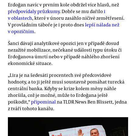
Erdoğan navíc v prvním kole obdržel více hlasů, než
předpovídaly průzkumy
. Dobře se mu dařilo
i
v oblastech
, které v únoru zasáhlo ničivé zemětřesení.
V provládním táboře je i proto dnes
lepší nálada než
v opozičním
.
Šanci dávají analytikové opozici jen v případě dosud
nezažité mobilizace, nečekané události typu útoku či
Erdoğanova úmrtí nebo v případě náhlého zhoršení
ekonomické situace.
„Lira je na šedesáti procentech své předcovidové
hodnoty, a to ji ještě musí soustavně pomáhat turecká
centrální banka. Kdyby se krize kolem měny náhle
zhoršila, což je možné, může to Erdoğana ještě
poškodit,“
připomínal
na TLDR News Ben Blissett, jedna
z tváří tohoto kanálu.