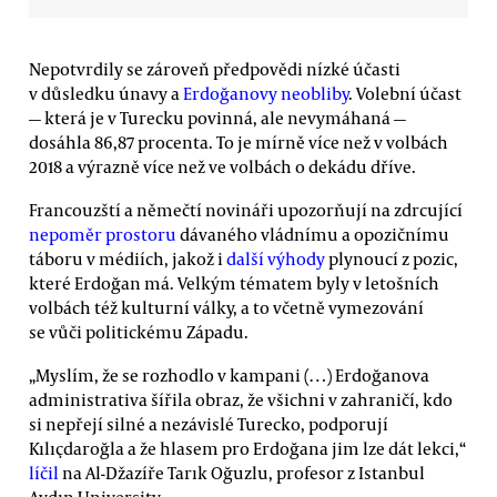
Nepotvrdily se zároveň předpovědi nízké účasti
v důsledku únavy a
Erdoğanovy neobliby
. Volební účast
— která je v Turecku povinná, ale nevymáhaná —
dosáhla 86,87 procenta. To je mírně více než v volbách
2018 a výrazně více než ve volbách o dekádu dříve.
Francouzští a němečtí novináři upozorňují na zdrcující
nepoměr prostoru
dávaného vládnímu a opozičnímu
táboru v médiích, jakož i
další výhody
plynoucí z pozic,
které Erdoğan má. Velkým tématem byly v letošních
volbách též kulturní války, a to včetně vymezování
se vůči politickému Západu.
„Myslím, že se rozhodlo v kampani (…) Erdoğanova
administrativa šířila obraz, že všichni v zahraničí, kdo
si nepřejí silné a nezávislé Turecko, podporují
Kılıçdaroğla a že hlasem pro Erdoğana jim lze dát lekci,“
líčil
na Al-Džazíře Tarık Oğuzlu, profesor z Istanbul