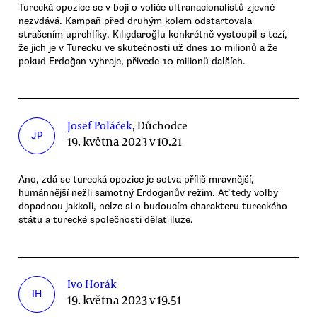
Turecká opozice se v boji o voliče ultranacionalistů zjevně
nezvdává. Kampaň před druhým kolem odstartovala
strašením uprchlíky. Kılıçdaroğlu konkrétně vystoupil s tezí,
že jich je v Turecku ve skutečnosti už dnes 10 milionů a že
pokud Erdoğan vyhraje, přivede 10 milionů dalších.
Josef Poláček
, Důchodce
JP
19. května 2023 v 10.21
Ano, zdá se turecká opozice je sotva příliš mravnější,
humánnější nežli samotný Erdoganův režim. Ať tedy volby
dopadnou jakkoli, nelze si o budoucím charakteru tureckého
státu a turecké společnosti dělat iluze.
Ivo Horák
IH
19. května 2023 v 19.51