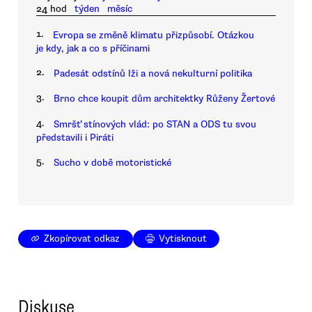
24 hod
týden
měsíc
1.
Evropa se změně klimatu přizpůsobí. Otázkou
je kdy, jak a co s příčinami
2.
Padesát odstínů lži a nová nekulturní politika
3.
Brno chce koupit dům architektky Růženy Žertové
4.
Smršť stínových vlád: po STAN a ODS tu svou
představili i Piráti
5.
Sucho v době motoristické
Zkopírovat odkaz
Vytisknout
Diskuse