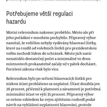
Potřebujeme větší regulaci
hazardu
Místní referendum nakonec proběhlo. Město ale při
jeho pořádání v mnohém pochybilo. Přípravný výbor
namítal, že voličům nebyly vydávány hlasovací lístky,
které na rozdíl od volebních lístků pro prezidentskou
volbu nechodí lidem do schránek. Město jich navíc
nenatisklo dostatečný počet a minimálně ve dvou
místnostech prokazatelně začaly už v pátek docházet.
Porušení zákona však bylo více.
Referendum bylo po sečtení hlasovacích lístků pro
nízkou účast prohlášeno za neplatné. Účast dosáhla jen
26 procent, přičemž k platnosti a závaznosti je potřebná
minimální účast ve výši 35 procent. Přípravný výbor
se ovšem vzhledem ke svým zjištěním rozhodl podat
návrh na vyhlášení neplatnosti hlasování, protože