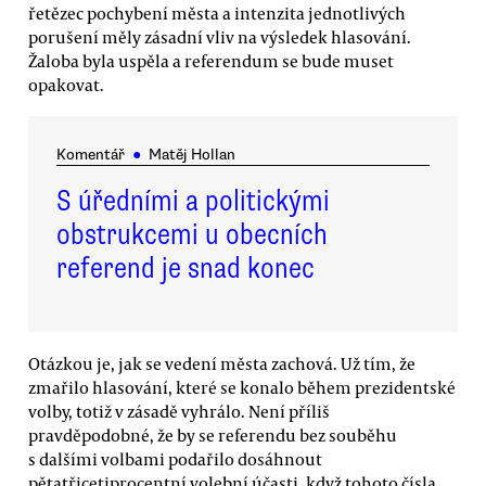
řetězec pochybení města a intenzita jednotlivých
porušení měly zásadní vliv na výsledek hlasování.
Žaloba byla uspěla a referendum se bude muset
opakovat.
Komentář
●
Matěj Hollan
S úředními a politickými
obstrukcemi u obecních
referend je snad konec
Otázkou je, jak se vedení města zachová. Už tím, že
zmařilo hlasování, které se konalo během prezidentské
volby, totiž v zásadě vyhrálo. Není příliš
pravděpodobné, že by se referendu bez souběhu
s dalšími volbami podařilo dosáhnout
pětatřicetiprocentní volební účasti, když tohoto čísla