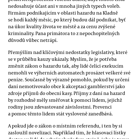
nedosahuje účast ani v mnoha jiných typech voleb.
Firmám podnikajícím v oblasti hazardu na Kladně
se hodí každý měsíc, po který budou dál podnikat, byť
na úkor kvality života ve městě a za cenu zvýšené
kriminality. Pana primátora to z nepochopitelných
důvodů vůbec netrápí.
Přemýšlím nad klíčovými nedostatky legislativy, které
se v průběhu kauzy ukázaly. Myslím, že je potřeba
změnit zákon o hazardu tak, aby lidé čelící exekucím
nemohli ve výherních automatech prosázet veškeré své
peníze. Současně by výrazně pomohlo, pokud by určení
daní nemotivovalo obce k akceptaci gamblerství jako
zdroje příjmů do obecní kasy. Příjmy z daní na hazard
by rozhodně měly směřovat k pomoci lidem, jejichž
rodiny jsou zdevastované závislostmi. Prevenci
a pomoc těmto lidem stát vysloveně zanedbává.
A pokud jde o zákon o místním referendu, i ten by si
zasloužil novelizaci. Například tím, že hlasovací lístky