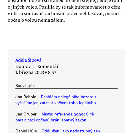
dostanou lidé do schránek předem stejně, jako je tomu
o jiných voleb. Posílila by se tak informovanost o dění
v obci a současně zachovalo právo nehlasovat, pokud
občan o volbu nemá zájem.
Adéla Šípová
Domov
→
Komentář
1. března 2023 v 8.57
Související
Jan Řehola
Problém nelegálního hazardu
vyřešíme jen zatraktivněním toho legálního
Jan Gruber
Místní referenda 2020: Širší
participaci občanů brání špatný zákon
Daniel Hůle
Oddlužení jako nedostupný sen