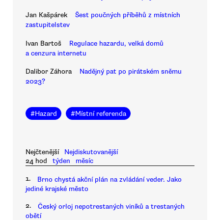
Jan Kašpárek
Šest poučných příběhů z místních
zastupitelstev
Ivan Bartoš
Regulace hazardu, velká domů
a cenzura internetu
Dalibor Záhora
Nadějný pat po pirátském sněmu
2023?
#
Hazard
#
Místní referenda
Nejčtenější
Nejdiskutovanější
24 hod
týden
měsíc
1.
Brno chystá akční plán na zvládání veder. Jako
jediné krajské město
2.
Český orloj nepotrestaných viníků a trestaných
obětí