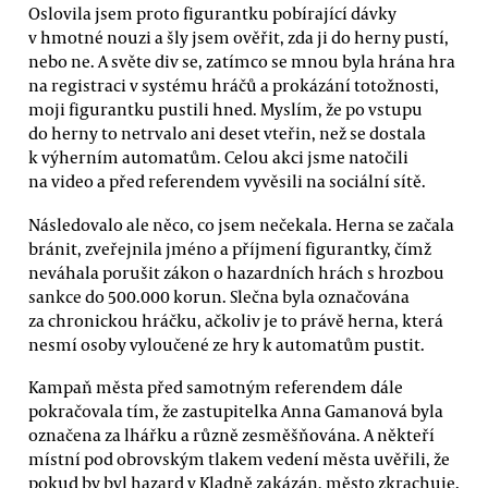
Oslovila jsem proto figurantku pobírající dávky
v hmotné nouzi a šly jsem ověřit, zda ji do herny pustí,
nebo ne. A světe div se, zatímco se mnou byla hrána hra
na registraci v systému hráčů a prokázání totožnosti,
moji figurantku pustili hned. Myslím, že po vstupu
do herny to netrvalo ani deset vteřin, než se dostala
k výherním automatům. Celou akci jsme natočili
na video a před referendem vyvěsili na sociální sítě.
Následovalo ale něco, co jsem nečekala. Herna se začala
bránit, zveřejnila jméno a příjmení figurantky, čímž
neváhala porušit zákon o hazardních hrách s hrozbou
sankce do 500.000 korun. Slečna byla označována
za chronickou hráčku, ačkoliv je to právě herna, která
nesmí osoby vyloučené ze hry k automatům pustit.
Kampaň města před samotným referendem dále
pokračovala tím, že zastupitelka Anna Gamanová byla
označena za lhářku a různě zesměšňována. A někteří
místní pod obrovským tlakem vedení města uvěřili, že
pokud by byl hazard v Kladně zakázán, město zkrachuje.