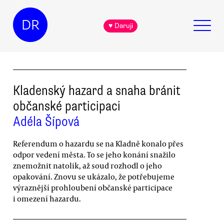
DR
♥ Daruji
Kladenský hazard a snaha bránit
občanské participaci
Adéla Šípová
Referendum o hazardu se na Kladně konalo přes
odpor vedení města. To se jeho konání snažilo
znemožnit natolik, až soud rozhodl o jeho
opakování. Znovu se ukázalo, že potřebujeme
výraznější prohloubení občanské participace
i omezení hazardu.