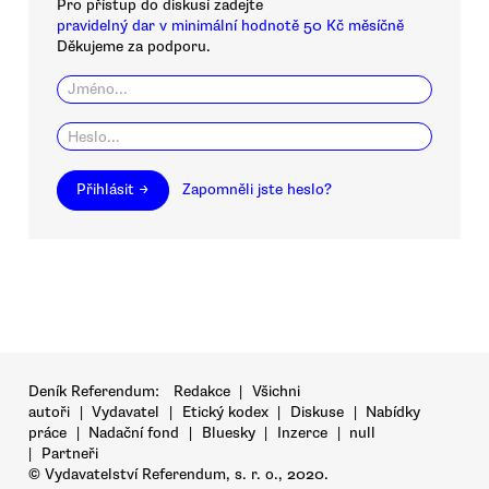
Pro přístup do diskusí zadejte
pravidelný dar v minimální hodnotě 50 Kč měsíčně
Děkujeme za podporu.
Přihlásit →
Zapomněli jste heslo?
Deník Referendum:
Redakce
|
Všichni
autoři
|
Vydavatel
|
Etický kodex
|
Diskuse
|
Nabídky
práce
|
Nadační fond
|
Bluesky
|
Inzerce
|
null
|
Partneři
© Vydavatelství Referendum, s. r. o., 2020.