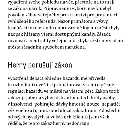
vyjádření svého pohledu na věc, přestože na to mají
ze zákona nárok. Přípravnému výboru navíc nebyl
povolen zábor veřejného prostranství pro prezentaci
vyhlášeného referenda. Názor primátora a výzvy
k neúčasti v referendu doprovázené logem města byly
naopak hlásány všemi dostupnými kanály. Zásada
rovnosti a neutrality veřejné moci byla ze strany vedení
města zásadním způsobem narušena.
Herny porušují zákon
Vyostřená debata ohledně hazardu mě přivedla
k rozhodnutí ověřit si primátorova tvrzení o přísné
regulaci hazardu ve městě na vlastní pěst. Zákon totiž
zakazuje, aby na výherních automatech hrály osoby
v insolvenci, pobírající dávky hmotné nouze, neplatiči
výživného a ti, jimž soud uložil zákaz hraní. Z doslechu
od svých bývalých advokátních klientů jsem však
věděla, že tento zákaz herny nedodržují.