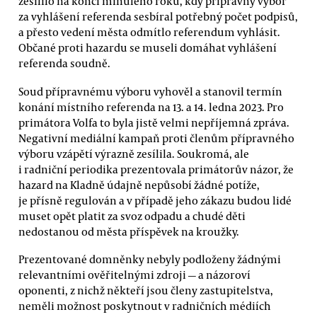
zesílilo na konci minulého roku, kdy přípravný výbor
za vyhlášení referenda sesbíral potřebný počet podpisů,
a přesto vedení města odmítlo referendum vyhlásit.
Občané proti hazardu se museli domáhat vyhlášení
referenda soudně.
Soud přípravnému výboru vyhověl a stanovil termín
konání místního referenda na 13. a 14. ledna 2023. Pro
primátora Volfa to byla jistě velmi nepříjemná zpráva.
Negativní mediální kampaň proti členům přípravného
výboru vzápětí výrazně zesílila. Soukromá, ale
i radniční periodika prezentovala primátorův názor, že
hazard na Kladně údajně nepůsobí žádné potíže,
je přísně regulován a v případě jeho zákazu budou lidé
muset opět platit za svoz odpadu a chudé děti
nedostanou od města příspěvek na kroužky.
Prezentované domněnky nebyly podloženy žádnými
relevantními ověřitelnými zdroji — a názoroví
oponenti, z nichž někteří jsou členy zastupitelstva,
neměli možnost poskytnout v radničních médiích