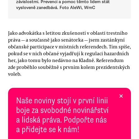
závislostmi. Prevenci a pomoc těmto lidem stát
vysloveně zanedbává. Foto AleWi, WmC
Jako advokátka s letitou zkušeností v oblasti trestního
práva — a současně jako senátorka — jsem zastánkyní
občanské participace v místních referendech. Tím spíše,
pokud se v nich občané vyjadřují k regulaci hazardních
her, jako tomu bylo nedávno na Kladně. Referendum
zde proběhlo souběžně s prvním kolem prezidentských
voleb.
×
Naše noviny stojí v první linii
boje za svobodné novinářství
a lidská práva. Podpořte nás
a přidejte se k nám!