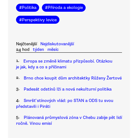
#
Politika
#
Příroda a ekologie
#
Perspektivy levice
Nejčtenější
Nejdiskutovanější
24 hod
týden
měsíc
1.
Evropa se změně klimatu přizpůsobí. Otázkou
je jak, kdy a co s příčinami
2.
Brno chce koupit dům architektky Růženy Žertové
3.
Padesát odstínů lži a nová nekulturní politika
4.
Smršť stínových vlád: po STAN a ODS tu svou
představili i Piráti
5.
Plánovaná průmyslová zóna v Chebu zabije pět lidí
ročně. Vinou emisí