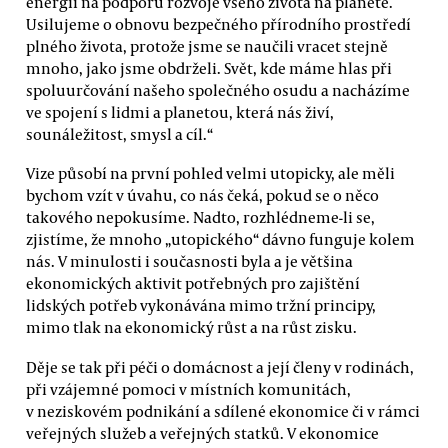
energii na podporu rozvoje všeho života na planetě.
Usilujeme o obnovu bezpečného přírodního prostředí
plného života, protože jsme se naučili vracet stejně
mnoho, jako jsme obdrželi. Svět, kde máme hlas při
spoluurčování našeho společného osudu a nacházíme
ve spojení s lidmi a planetou, která nás živí,
sounáležitost, smysl a cíl.“
Vize působí na první pohled velmi utopicky, ale měli
bychom vzít v úvahu, co nás čeká, pokud se o něco
takového nepokusíme. Nadto, rozhlédneme-li se,
zjistíme, že mnoho „utopického“ dávno funguje kolem
nás. V minulosti i současnosti byla a je většina
ekonomických aktivit potřebných pro zajištění
lidských potřeb vykonávána mimo tržní principy,
mimo tlak na ekonomický růst a na růst zisku.
Děje se tak při péči o domácnost a její členy v rodinách,
při vzájemné pomoci v místních komunitách,
v neziskovém podnikání a sdílené ekonomice či v rámci
veřejných služeb a veřejných statků. V ekonomice