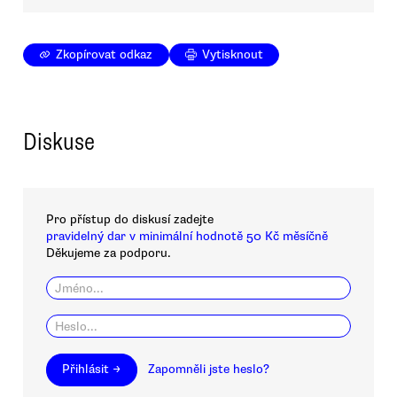
Zkopírovat odkaz
Vytisknout
Diskuse
Pro přístup do diskusí zadejte
pravidelný dar v minimální hodnotě 50 Kč měsíčně
Děkujeme za podporu.
Přihlásit →
Zapomněli jste heslo?