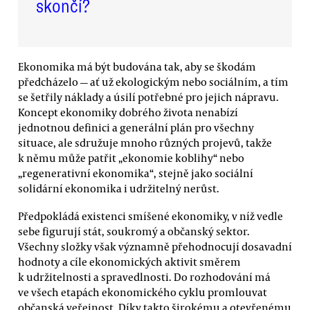
skončí?
Ekonomika má být budována tak, aby se škodám
předcházelo — ať už ekologickým nebo sociálním, a tím
se šetřily náklady a úsilí potřebné pro jejich nápravu.
Koncept ekonomiky dobrého života nenabízí
jednotnou definici a generální plán pro všechny
situace, ale sdružuje mnoho různých projevů, takže
k němu může patřit „ekonomie koblihy“ nebo
„regenerativní ekonomika“, stejně jako sociální
solidární ekonomika i udržitelný nerůst.
Předpokládá existenci smíšené ekonomiky, v níž vedle
sebe figurují stát, soukromý a občanský sektor.
Všechny složky však významně přehodnocují dosavadní
hodnoty a cíle ekonomických aktivit směrem
k udržitelnosti a spravedlnosti. Do rozhodování má
ve všech etapách ekonomického cyklu promlouvat
občanská veřejnost. Díky takto širokému a otevřenému