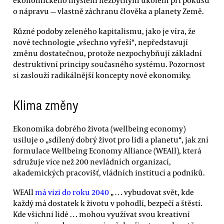
ekonomického myšlení nezbytným úkolem při pokusu
o nápravu — vlastně záchranu člověka a planety Země.
Různé podoby zeleného kapitalismu, jako je víra, že
nové technologie „všechno vyřeší“, nepředstavují
změnu dostatečnou, protože nezpochybňují základní
destruktivní principy současného systému. Pozornost
si zaslouží radikálnější koncepty nové ekonomiky.
Klima změny
Ekonomika dobrého života (wellbeing economy)
usiluje o „sdílený dobrý život pro lidi a planetu“, jak zní
formulace Wellbeing Economy Alliance (WEAll), která
sdružuje více než 200 nevládních organizací,
akademických pracovišť, vládních institucí a podniků.
WEAll
má vizi do roku 2040
„ … vybudovat svět, kde
každý má dostatek k životu v pohodlí, bezpečí a štěstí.
Kde všichni lidé … mohou využívat svou kreativní