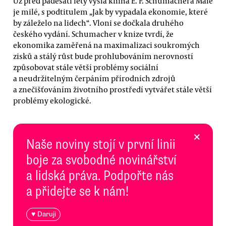
Už před padesáti lety vyšla kniha E. F. Schumachera Malé
je milé, s podtitulem „Jak by vypadala ekonomie, které
by záleželo na lidech“. Vloni se dočkala druhého
českého vydání. Schumacher v knize tvrdí, že
ekonomika zaměřená na maximalizaci soukromých
zisků a stálý růst bude prohlubováním nerovností
způsobovat stále větší problémy sociální
a neudržitelným čerpáním přírodních zdrojů
a znečišťováním životního prostředí vytvářet stále větší
problémy ekologické.
×
Naše noviny stojí v první linii
boje za svobodné novinářství
a lidská práva. Podpořte nás
a přidejte se k nám!
♥ Daruji