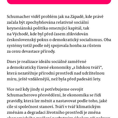
Schumacher viděl problém jak na Západě, kde právě
začala být zpochybňována relativně sociální
keynesiánská politika omezující kapitál, tak
na Východě, kde byl před časem zlikvidován
československý pokus o demokratický socialismus. Oba
systémy totiž podle něj spojovala honba za růstem
za cenu devastace přírody.
Dnes je realizace ideálu sociálně zaměřené
a demokraticky řízené ekonomiky „s lidskou tváří“,
která nezatěžuje přírodní prostředí nad udržitelnou
míru, ještě vzdálenější, než byla před padesáti lety.
Více než kdy jindy si potřebujeme osvojit
Schumacherovo přesvědčení, že ekonomika se řídí
pravidly, která lze měnit a nastavovat podle toho, jaké
cíle si společnost stanoví. Tváří v tvář klimatickým
změnám a degradaci životního prostředí je změna