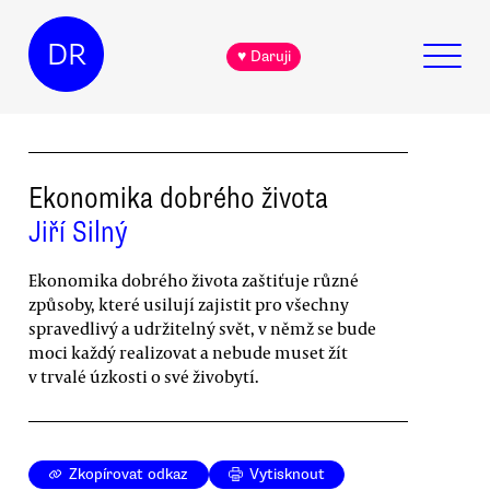
DR
♥ Daruji
Ekonomika dobrého života
Jiří Silný
Ekonomika dobrého života zaštiťuje různé
způsoby, které usilují zajistit pro všechny
spravedlivý a udržitelný svět, v němž se bude
moci každý realizovat a nebude muset žít
v trvalé úzkosti o své živobytí.
Zkopírovat odkaz
Vytisknout