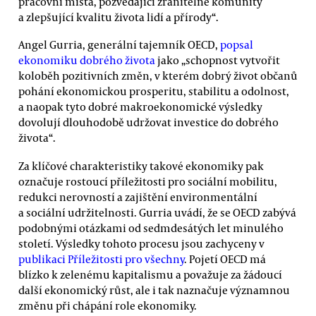
pracovní místa, pozvedající zranitelné komunity
a zlepšující kvalitu života lidí a přírody“.
Angel Gurria, generální tajemník OECD,
popsal
ekonomiku dobrého života
jako „schopnost vytvořit
koloběh pozitivních změn, v kterém dobrý život občanů
pohání ekonomickou prosperitu, stabilitu a odolnost,
a naopak tyto dobré makroekonomické výsledky
dovolují dlouhodobě udržovat investice do dobrého
života“.
Za klíčové charakteristiky takové ekonomiky pak
označuje rostoucí příležitosti pro sociální mobilitu,
redukci nerovností a zajištění environmentální
a sociální udržitelnosti. Gurria uvádí, že se OECD zabývá
podobnými otázkami od sedmdesátých let minulého
století. Výsledky tohoto procesu jsou zachyceny v
publikaci Příležitosti pro všechny
. Pojetí OECD má
blízko k zelenému kapitalismu a považuje za žádoucí
další ekonomický růst, ale i tak naznačuje významnou
změnu při chápání role ekonomiky.