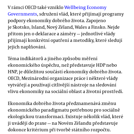
V rámci OECD také vzniklo
Wellbeing Economy
Governments
, sdružení vlád, které přijímají programy
podpory ekonomiky dobrého života. Zapojeno
je Skotsko, Island, Nový Zéland, Wales a Finsko. Nejde
přitom jen o deklarace a záměry — jednotlivé vlády
přijímají konkrétní opatření a metodiky, které sledují
jejich naplňování.
Téma indikátorů a jiného způsobu měření
ekonomického úspěchu, než představuje HDP nebo
HNP, je důležitou součástí ekonomiky dobrého života.
OECD, Mezinárodní organizace práce i některé vlády
vytvářejí a používají citlivější nástroje na sledování
vlivu ekonomiky na sociální oblast a životní prostředí.
Ekonomika dobrého života předznamenává změnu
ekonomického paradigmatu potřebnou pro sociálně
ekologickou transformaci. Existuje několik vlád, které
ji uvádějí do praxe — na Novém Zélandu představuje
dokonce kritérium při tvorbě státního rozpočtu.