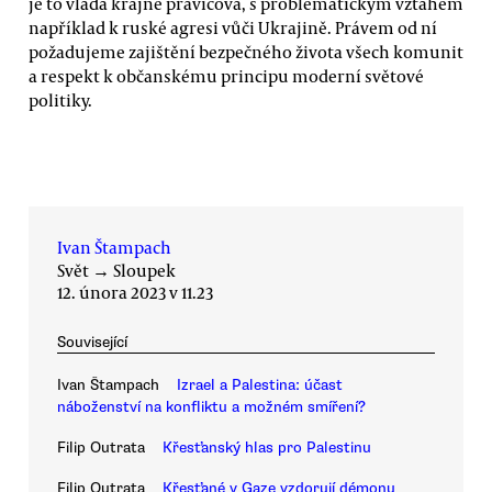
je to vláda krajně pravicová, s problematickým vztahem
například k ruské agresi vůči Ukrajině. Právem od ní
požadujeme zajištění bezpečného života všech komunit
a respekt k občanskému principu moderní světové
politiky.
Ivan Štampach
Svět
→
Sloupek
12. února 2023 v 11.23
Související
Ivan Štampach
Izrael a Palestina: účast
náboženství na konfliktu a možném smíření?
Filip Outrata
Křesťanský hlas pro Palestinu
Filip Outrata
Křesťané v Gaze vzdorují démonu