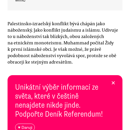
WmC
Palestinsko-izraelský konflikt bývá chápán jako
náboženský. Jako konflikt judaismu a islámu. Udivuje
to u náboženství tak blízkých, obou založených
na etnickém monoteismu. Muhammad počítal Židy
k první islámské obci. Je však možné, že právě
podobnost náboženství vyvolává spor, protože se obě
obracejí ke stejným adresátům.
×
Unikátní výběr informací ze
světa, které v češtině
nenajdete nikde jinde.
Podpořte Deník Referendum!
♥ Daruji