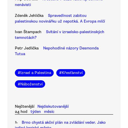
nenávisti
Zdeněk Jehlička
Spravedlnost zabitou
palestinskou novinářku už nepotká. A Evropa mlčí
Ivan Štampach
Svítání v izraelsko-palestinských
temnotách?
Petr Jedlička
Nepohodlné názory Desmonda
Tutua
#
Izrael a Palestina
#
Křesťanství
#
Náboženství
Nejčtenější
Nejdiskutovanější
24 hod
týden
měsíc
1.
Brno chystá akční plán na zvládání veder. Jako
jediné krajské město