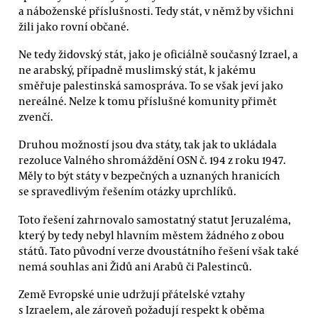
a náboženské příslušnosti. Tedy stát, v němž by všichni
žili jako rovní občané.
Ne tedy židovský stát, jako je oficiálně současný Izrael, a
ne arabský, případně muslimský stát, k jakému
směřuje palestinská samospráva. To se však jeví jako
nereálné. Nelze k tomu příslušné komunity přimět
zvenčí.
Druhou možností jsou dva státy, tak jak to ukládala
rezoluce Valného shromáždění OSN č. 194 z roku 1947.
Měly to být státy v bezpečných a uznaných hranicích
se spravedlivým řešením otázky uprchlíků.
Toto řešení zahrnovalo samostatný statut Jeruzaléma,
který by tedy nebyl hlavním městem žádného z obou
států. Tato původní verze dvoustátního řešení však také
nemá souhlas ani Židů ani Arabů či Palestinců.
Země Evropské unie udržují přátelské vztahy
s Izraelem, ale zároveň požadují respekt k oběma