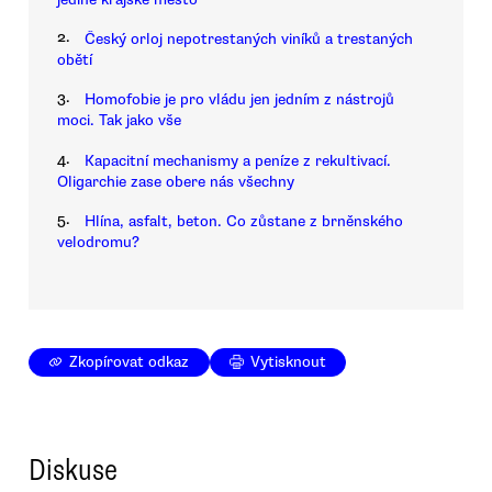
2.
Český orloj nepotrestaných viníků a trestaných
obětí
3.
Homofobie je pro vládu jen jedním z nástrojů
moci. Tak jako vše
4.
Kapacitní mechanismy a peníze z rekultivací.
Oligarchie zase obere nás všechny
5.
Hlína, asfalt, beton. Co zůstane z brněnského
velodromu?
Zkopírovat odkaz
Vytisknout
Diskuse