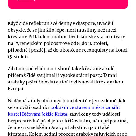
Když Židé reflektují své dějiny v diaspoře, uvádějí
obvykle, že se jim žilo lépe mezi muslimy než mezi
křesťany. Příkladem mohou být islámské státní útvary
na Pyrenejském poloostrově od 8. do 11. století,
případně i později až do ukončené reconquisty na konci
15. století.
Žili tam pod vládou muslimů také křesťané a Židé,
přičemž Židé zaujímali i vysoké státní posty. Tamní
arabsky píšící židovští autoři ovlivňovali křesťanskou
Evropu.
Nedávná z řady obdobných incidentů v Jeruzalémě, kde
se židovští osadníci
pokusili ve starém městě zapálit
kostel Bičování Ježíše Krista
, zasvěcený tedy události
bezprostředně před jeho ukřižováním, nám připomíná,
že mezi izraelskými Araby a Palestinci jsou také
křesťané. Kolem sedmi procent arabsky mluvících osob