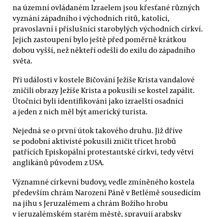
na územní ovládaném Izraelem jsou křesťané různých
vyznání západního i východních ritů, katolíci,
pravoslavní i příslušníci starobylých východních církví.
Jejich zastoupení bylo ještě před poměrně krátkou
dobou vyšší, než někteří odešli do exilu do západního
světa.
Při události v kostele Bičování Ježíše Krista vandalové
zničili obrazy Ježíše Krista a pokusili se kostel zapálit.
Útočníci byli identifikováni jako izraelští osadníci
a jeden z nich měl být americký turista.
Nejedná se o první útok takového druhu. Již dříve
se podobní aktivisté pokusili zničit třicet hrobů
patřících Episkopální protestantské církvi, tedy větvi
anglikánů původem z USA.
Významné církevní budovy, vedle zmíněného kostela
především chrám Narození Páně v Betlémě sousedícím
na jihu s Jeruzalémem a chrám Božího hrobu
v jeruzalémském starém městě, spravují arabsky