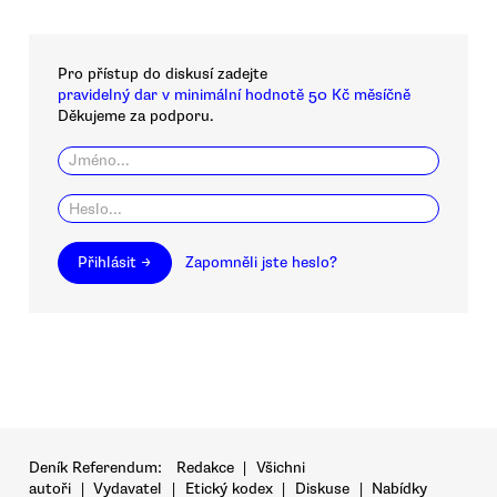
Pro přístup do diskusí zadejte
pravidelný dar v minimální hodnotě 50 Kč měsíčně
Děkujeme za podporu.
Přihlásit →
Zapomněli jste heslo?
Deník Referendum:
Redakce
|
Všichni
autoři
|
Vydavatel
|
Etický kodex
|
Diskuse
|
Nabídky