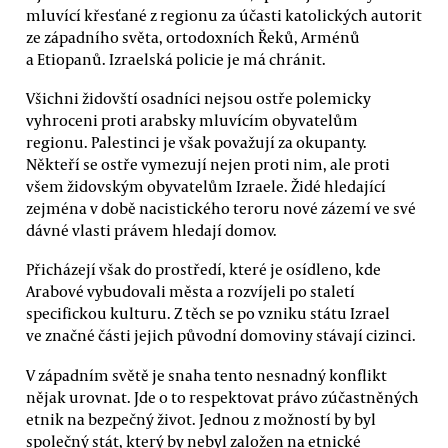
mluvící křesťané z regionu za účasti katolických autorit
ze západního světa, ortodoxních Řeků, Arménů
a Etiopanů. Izraelská policie je má chránit.
Všichni židovští osadníci nejsou ostře polemicky
vyhroceni proti arabsky mluvícím obyvatelům
regionu. Palestinci je však považují za okupanty.
Někteří se ostře vymezují nejen proti nim, ale proti
všem židovským obyvatelům Izraele. Židé hledající
zejména v době nacistického teroru nové zázemí ve své
dávné vlasti právem hledají domov.
Přicházejí však do prostředí, které je osídleno, kde
Arabové vybudovali města a rozvíjeli po staletí
specifickou kulturu. Z těch se po vzniku státu Izrael
ve značné části jejich původní domoviny stávají cizinci.
V západním světě je snaha tento nesnadný konflikt
nějak urovnat. Jde o to respektovat právo zúčastněných
etnik na bezpečný život. Jednou z možností by byl
společný stát, který by nebyl založen na etnické