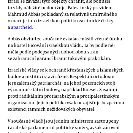
Izrael se zavázal tyto objekty chránit, ale bohužel
to vždy náležitě nedodržuje. Palestinský prezident
Mahmúd Abbás pokládaný za relativně umírněného
označuje tuto izraelskou politiku za etnické čistky
a
apartheid
.
Abbás obvinil ze současné eskalace násilí včetně útoku
na kostel Bičování izraelskou vládu. Ta by podle něj
měla podle podepsaných dohod obou stran
se zahraniční garancí bránit takovým praktikám.
Izraelské vlády se k ochraně křesťanských a islámských
budov a institucí staví různě. Respektují ortodoxní
Jeruzalémský patriarchát, na jehož pozemcích stojí
významné státní budovy, například Kneset. Zasahují
proti radikálním protiarabským a protipalestinským
organizacím. Jejich politika však nezajišťuje bezpečnou
existenci tamních nežidovských obyvatel.
V současné vládě jsou jedním ministrem zastoupeny
i arabské parlamentní politické směry, avšak zároveň