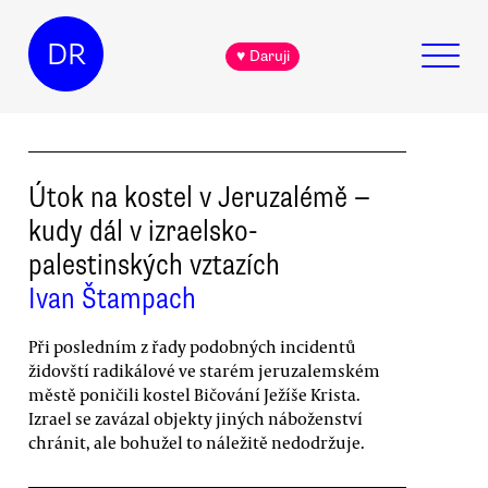
DR
♥ Daruji
Útok na kostel v Jeruzalémě —
kudy dál v izraelsko-
palestinských vztazích
Ivan Štampach
Při posledním z řady podobných incidentů
židovští radikálové ve starém jeruzalemském
městě poničili kostel Bičování Ježíše Krista.
Izrael se zavázal objekty jiných náboženství
chránit, ale bohužel to náležitě nedodržuje.