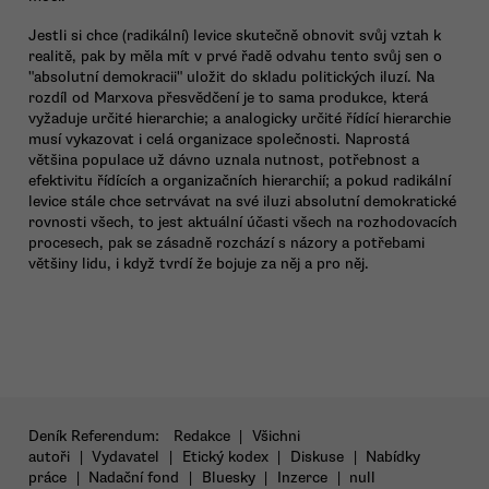
Jestli si chce (radikální) levice skutečně obnovit svůj vztah k
realitě, pak by měla mít v prvé řadě odvahu tento svůj sen o
"absolutní demokracii" uložit do skladu politických iluzí. Na
rozdíl od Marxova přesvědčení je to sama produkce, která
vyžaduje určité hierarchie; a analogicky určité řídící hierarchie
musí vykazovat i celá organizace společnosti. Naprostá
většina populace už dávno uznala nutnost, potřebnost a
efektivitu řídících a organizačních hierarchií; a pokud radikální
levice stále chce setrvávat na své iluzi absolutní demokratické
rovnosti všech, to jest aktuální účasti všech na rozhodovacích
procesech, pak se zásadně rozchází s názory a potřebami
většiny lidu, i když tvrdí že bojuje za něj a pro něj.
Deník Referendum:
Redakce
|
Všichni
autoři
|
Vydavatel
|
Etický kodex
|
Diskuse
|
Nabídky
práce
|
Nadační fond
|
Bluesky
|
Inzerce
|
null