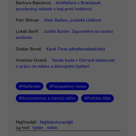
Barbora Bakošová
Antifašisté v Bratislavě:
povzbudivý nádech v boji proti hnědnutí
Petr Bittner
Alain Badiou, pražská Událost
Lukáš Senft
Judith Butler: Zapomeňte na osobní
svobodu
Otakar Bureš
Karel Floss pětadevadesátiletý
Vratislav Dostál
Tamás bude v Ostravě debatovat
o právu na město a důstojném bydlení
#
Maďarsko
#
Perspektivy levice
#
Komunismus a minulý režim
#
Politika dějin
Nejčtenější
Nejdiskutovanější
24 hod
týden
měsíc