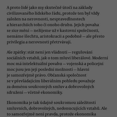
A proto lidé jako my skutečně útočí na základy
civilizovaného lidského řádu, protože ten byl vždy
založen na nerovnosti, nespravedlnostech
a hierarchiích toho či onoho druhu. Jejich povaha
se sice mění — nežijeme už v kastovní společnosti,
nemáme šlechtu, aristokracii a podobně — ale přesto
privilegia a nerovnosti přetrvávají.
Ale zpátky: stát není jen vládnutí — regulování
sociálních vztahů, jak o tom mluví liberálové. Moderní
moc má intelektuální povahu — vojenská a policejní
moc jsou jen její poslední možností — hlavní
je samozřejmě právo. Občanská společnost
se v převládajícím liberálním pohledu považuje
za doménu soukromých smluv a dobrovolných
sdružení — včetně ekonomiky.
Ekonomika je tak údajně soukromou záležitostí
smluvních, dobrovolných, nedonucujících vztahů. Ale
to samozřejmě není pravda, protože ekonomika