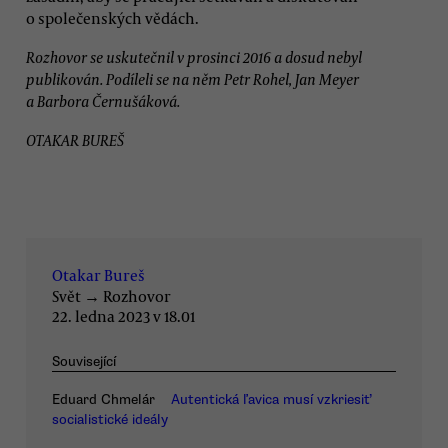
o společenských vědách.
Rozhovor se uskutečnil v prosinci 2016 a dosud nebyl
publikován. Podíleli se na něm Petr Rohel, Jan Meyer
a Barbora Černušáková.
OTAKAR BUREŠ
Otakar Bureš
Svět
→
Rozhovor
22. ledna 2023 v 18.01
Související
Eduard Chmelár
Autentická ľavica musí vzkriesiť
socialistické ideály