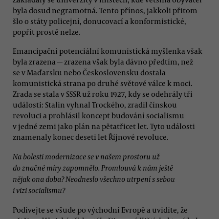
byla dosud negramotná. Tento přínos, jakkoli přitom
šlo o státy policejní, donucovací a konformistické,
popřít prostě nelze.
Emancipační potenciální komunistická myšlenka však
byla zrazena — zrazena však byla dávno předtím, než
se v Maďarsku nebo Československu dostala
komunistická strana po druhé světové válce k moci.
Zrada se stala v SSSR už roku 1927, kdy se odehrály tři
události: Stalin vyhnal Trockého, zradil čínskou
revoluci a prohlásil koncept budování socialismu
v jedné zemi jako plán na pětatřicet let. Tyto události
znamenaly konec deseti let Říjnové revoluce.
Na bolesti modernizace se v našem prostoru už
do značné míry zapomnělo. Promlouvá k nám ještě
nějak ona doba? Neodneslo všechno utrpení s sebou
i vizi socialismu?
Podívejte se všude po východní Evropě a uvidíte, že