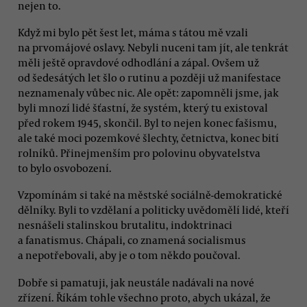
nejen to.
Když mi bylo pět šest let, máma s tátou mě vzali
na prvomájové oslavy. Nebyli nuceni tam jít, ale tenkrát
měli ještě opravdové odhodlání a zápal. Ovšem už
od šedesátých let šlo o rutinu a později už manifestace
neznamenaly vůbec nic. Ale opět: zapomněli jsme, jak
byli mnozí lidé šťastní, že systém, který tu existoval
před rokem 1945, skončil. Byl to nejen konec fašismu,
ale také moci pozemkové šlechty, četnictva, konec bití
rolníků. Přinejmenším pro polovinu obyvatelstva
to bylo osvobození.
Vzpomínám si také na městské sociálně-demokratické
dělníky. Byli to vzdělaní a politicky uvědomělí lidé, kteří
nesnášeli stalinskou brutalitu, indoktrinaci
a fanatismus. Chápali, co znamená socialismus
a nepotřebovali, aby je o tom někdo poučoval.
Dobře si pamatuji, jak neustále nadávali na nové
zřízení. Říkám tohle všechno proto, abych ukázal, že