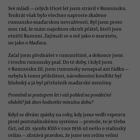
Své mládí — celých třicet let jsem strávil v Rumunsku.
Tenkrát však bylo všechno naprosto zkaženo
rumunsko-maďarskou nevraživostí. Byl jsem proto
moc rád, že mám najednou okruh přátel, kteří jsou
etničtí Rumuni. Zajímali se o mě jako o marxistu,
ne jako o Maďara.
Začal jsem přednášet v rumunštině, a dokonce jsem
i trochu rumunsky psal. Do té doby, i když jsem
v Rumunsku žil, jsem rumunsky nenapsal ani řádku —
nebyla k tomu příležitost, národnostní konflikt byl
hluboký a já byl příslušník maďarské menšiny.
Proměnil se postupem let i váš pohled na poválečné
období? Jak dnes hodnotíte minulou dobu?
Když se dívám zpátky na roky, kdy jsme vedli vzpouru
proti poststalinskému systému — protože, to je třeba
říct, od 20. sjezdu KSSS v roce 1956 už nešlo o stalinský
režim — zůstává pravdou, že jsme ten režim velmi