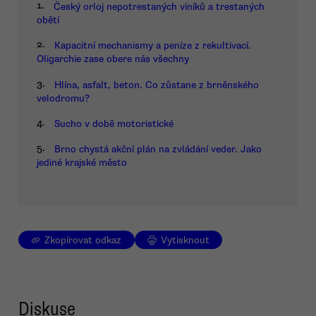
1.
Český orloj nepotrestaných viníků a trestaných
obětí
2.
Kapacitní mechanismy a peníze z rekultivací.
Oligarchie zase obere nás všechny
3.
Hlína, asfalt, beton. Co zůstane z brněnského
velodromu?
4.
Sucho v době motoristické
5.
Brno chystá akční plán na zvládání veder. Jako
jediné krajské město
Zkopírovat odkaz
Vytisknout
Diskuse