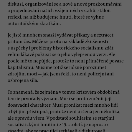
diskusi, organizování se a nové a nové prozkoumávání
a projednávání našich vzájemných vztahů, stálou
reflexi, na níž budujeme hnutí, které se vyhne
autoritářským zkratkám.
Je jistě mnohem snazší vydávat příkazy a neztrácet
přitom čas. Může se proto na základě zkušenosti
s úspěchy i problémy historického socialismu zdát
velmi lákavé pokusit se o jeho vylepšenou verzi. Ale
podle mě to nepůjde, protože to není přiměřené povaze
kapitalismu. Musíme totiž seriózně porozumět
zdrojům moci — jak jsem řekl, to není policejní ani
ozbrojená síla.
To znamená, že zejména v tomto krizovém období má
teorie prvořadý význam. Musí se proto změnit její
dosavadní charakter. Musí pronikat mezi mnoho lidí
a být jim přístupná, protože není určená jen několika,
ale opravdu všem. V podstatě souhlasím se starými
socialistickými hnutími z 19. století: je naprosto
zásadní, aby se pracující setkávali a diskutovali