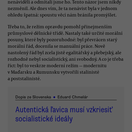
nenáviděli a odmítali jsme ho. Tento názor jsem nikdy
nezměnil. Ale dnes vím, že ta nenávist byla v jednom
ohledu špatná: spoustu věcí nám bránila promýšlet.
Třeba to, že režim opravdu pomohl přinejmenším
průmyslové dělnické třídě. Nastaly také určité morální
posuny, které byly pozoruhodné: byl převrácen starý
morální řád, docenila se manuální práce. Nově
nastolený řád byl zcela jistě egalitářský a plebejský, ale
rozhodně nebyl socialistický, ani svobodný. A co je třeba
říct: byl to veskrze moderní režim — modernitu
v Maďarsku a Rumunsku vytvořili stalinisté
a poststalinisté.
Dopis ze Slovenska
●
Eduard Chmelár
Autentická ľavica musí vzkriesiť
socialistické ideály