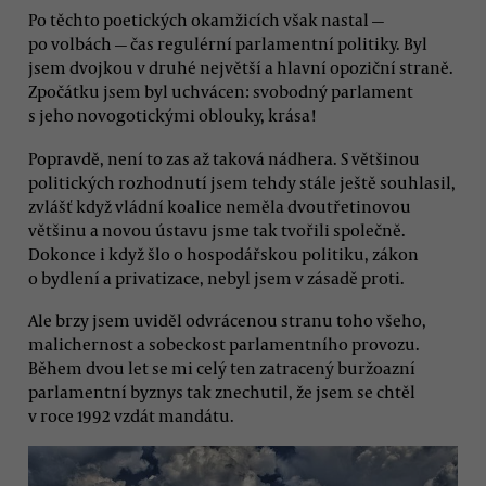
Po těchto poetických okamžicích však nastal —
po volbách — čas regulérní parlamentní politiky. Byl
jsem dvojkou v druhé největší a hlavní opoziční straně.
Zpočátku jsem byl uchvácen: svobodný parlament
s jeho novogotickými oblouky, krása!
Popravdě, není to zas až taková nádhera. S většinou
politických rozhodnutí jsem tehdy stále ještě souhlasil,
zvlášť když vládní koalice neměla dvoutřetinovou
většinu a novou ústavu jsme tak tvořili společně.
Dokonce i když šlo o hospodářskou politiku, zákon
o bydlení a privatizace, nebyl jsem v zásadě proti.
Ale brzy jsem uviděl odvrácenou stranu toho všeho,
malichernost a sobeckost parlamentního provozu.
Během dvou let se mi celý ten zatracený buržoazní
parlamentní byznys tak znechutil, že jsem se chtěl
v roce 1992 vzdát mandátu.