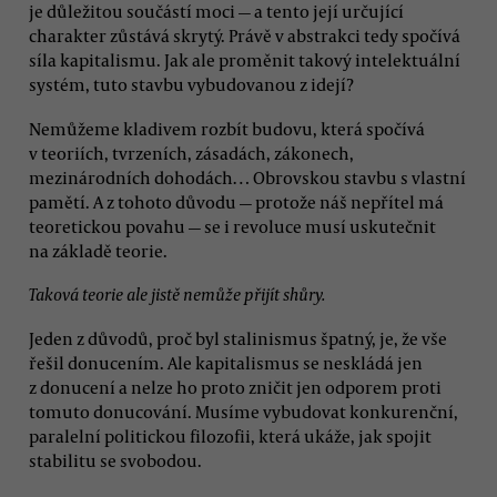
je důležitou součástí moci — a tento její určující
charakter zůstává skrytý. Právě v abstrakci tedy spočívá
síla kapitalismu. Jak ale proměnit takový intelektuální
systém, tuto stavbu vybudovanou z idejí?
Nemůžeme kladivem rozbít budovu, která spočívá
v teoriích, tvrzeních, zásadách, zákonech,
mezinárodních dohodách… Obrovskou stavbu s vlastní
pamětí. A z tohoto důvodu — protože náš nepřítel má
teoretickou povahu — se i revoluce musí uskutečnit
na základě teorie.
Taková teorie ale jistě nemůže přijít shůry.
Jeden z důvodů, proč byl stalinismus špatný, je, že vše
řešil donucením. Ale kapitalismus se neskládá jen
z donucení a nelze ho proto zničit jen odporem proti
tomuto donucování. Musíme vybudovat konkurenční,
paralelní politickou filozofii, která ukáže, jak spojit
stabilitu se svobodou.