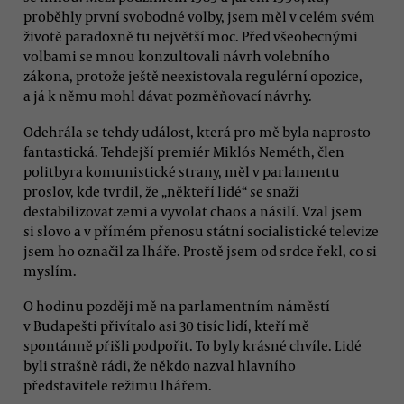
proběhly první svobodné volby, jsem měl v celém svém
životě paradoxně tu největší moc. Před všeobecnými
volbami se mnou konzultovali návrh volebního
zákona, protože ještě neexistovala regulérní opozice,
a já k němu mohl dávat pozměňovací návrhy.
Odehrála se tehdy událost, která pro mě byla naprosto
fantastická. Tehdejší premiér Miklós Neméth, člen
politbyra komunistické strany, měl v parlamentu
proslov, kde tvrdil, že „někteří lidé“ se snaží
destabilizovat zemi a vyvolat chaos a násilí. Vzal jsem
si slovo a v přímém přenosu státní socialistické televize
jsem ho označil za lháře. Prostě jsem od srdce řekl, co si
myslím.
O hodinu později mě na parlamentním náměstí
v Budapešti přivítalo asi 30 tisíc lidí, kteří mě
spontánně přišli podpořit. To byly krásné chvíle. Lidé
byli strašně rádi, že někdo nazval hlavního
představitele režimu lhářem.