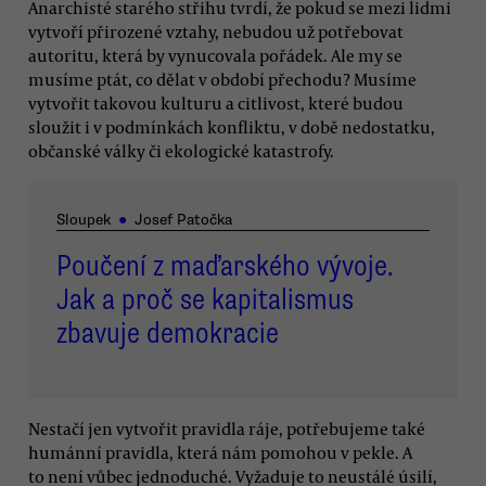
Anarchisté starého střihu tvrdí, že pokud se mezi lidmi
vytvoří přirozené vztahy, nebudou už potřebovat
autoritu, která by vynucovala pořádek. Ale my se
musíme ptát, co dělat v období přechodu? Musíme
vytvořit takovou kulturu a citlivost, které budou
sloužit i v podmínkách konfliktu, v době nedostatku,
občanské války či ekologické katastrofy.
Sloupek
●
Josef Patočka
Poučení z maďarského vývoje.
Jak a proč se kapitalismus
zbavuje demokracie
Nestačí jen vytvořit pravidla ráje, potřebujeme také
humánní pravidla, která nám pomohou v pekle. A
to není vůbec jednoduché. Vyžaduje to neustálé úsilí,