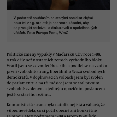
V podstatě souhlasím se starými socialistickými
hnutími z 19. století: je naprosto zásadní, aby
se pracující setkávali a diskutovali o společenských
vědách. Foto Európa Pont, WmC
Politické změny vypukly v Maďarsku už v roce 1988,
o rok dřív než v ostatních zemích východního bloku.
Vrátil jsem se z dvouletého exilu a podílel se na vzniku
první svobodné strany, liberálního Svazu svobodných
demokratů. V doplňovacích volbách jsem byl zvolen
do parlamentu a na tři měsíce jsem se stal prvním
svobodně zvoleným a jediným opozičním poslancem
ještě za starého režimu.
Komunistická strana byla natolik nejistá a váhavá, že
vůbec nevěděla, co si počít obecně ani konkrétně
se mnou. Mezi podzimem 1989 a jarem 1990, kdy