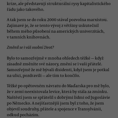
krize, ale představují strukturální rysy kapitalistického
řádu jako takového.
A tak jsem se do roku 2000 stával pozvolna marxistou.
Zajímavé je, že se tento vývoj z většiny uskutečnil
během mého působení na amerických univerzitách,
v tamních knihovnách.
Změnil se i váš osobní život?
Bylo to samozřejmě v mnoha ohledech těžké — když
zásadně změníte své názory, změní se i vaši přátelé.
Samozřejmě že mě bývalí disidenti, když jsem je potkal
na ulici, pozdravili — ale tím to končilo.
Těžké po opětovném návratu do Maďarska pro mě bylo,
že v zemi neexistovala levice, která by stála za zmínku.
Naštěstí jsem se spřátelil s dobrými lidmi od Jugoslávie
po Německo. A nejšťastnější jsem byl z toho, že jsem
objevil soudruhy, přátele a spojence v Transylvánii,
odkud pocházím.