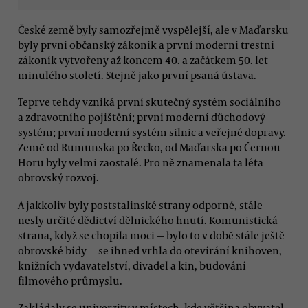
České země byly samozřejmě vyspělejší, ale v Maďarsku
byly první občanský zákoník a první moderní trestní
zákoník vytvořeny až koncem 40. a začátkem 50. let
minulého století. Stejně jako první psaná ústava.
Teprve tehdy vzniká první skutečný systém sociálního
a zdravotního pojištění; první moderní důchodový
systém; první moderní systém silnic a veřejné dopravy.
Země od Rumunska po Řecko, od Maďarska po Černou
Horu byly velmi zaostalé. Pro ně znamenala ta léta
obrovský rozvoj.
A jakkoliv byly poststalinské strany odporné, stále
nesly určité dědictví dělnického hnutí. Komunistická
strana, když se chopila moci — bylo to v době stále ještě
obrovské bídy — se ihned vrhla do otevírání knihoven,
knižních vydavatelství, divadel a kin, budování
filmového průmyslu.
Zakládaly se univerzity v místech, kde většina obyvatel