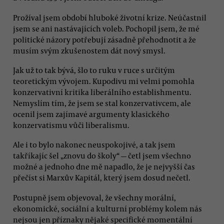
Prožíval jsem období hluboké životní krize. Neúčastnil
jsem se ani nastávajících voleb. Pochopil jsem, že mé
politické názory potřebují zásadně přehodnotit a že
musím svým zkušenostem dát nový smysl.
Jak už to tak bývá, šlo to ruku v ruce s určitým
teoretickým vývojem. Kupodivu mi velmi pomohla
konzervativní kritika liberálního establishmentu.
Nemyslím tím, že jsem se stal konzervativcem, ale
ocenil jsem zajímavé argumenty klasického
konzervatismu vůči liberalismu.
Ale i to bylo nakonec neuspokojivé, a tak jsem
takříkajíc šel „znovu do školy“ — četl jsem všechno
možné a jednoho dne mě napadlo, že je nejvyšší čas
přečíst si Marxův Kapitál, který jsem dosud nečetl.
Postupně jsem objevoval, že všechny morální,
ekonomické, sociální a kulturní problémy kolem nás
nejsou jen příznaky nějaké specifické momentální