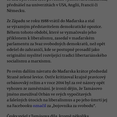
přednášel na univerzitách v USA, Anglii, Francii či
Německu.
Ze Západu se roku 1988 vrátil do Maďarska a stal
se výrazným představitelem demokratické opozice.
Během tohoto období, které se vyznačovalo jeho
příklonem k liberalismu, zasedal v maďarském
parlamentu za Svaz svobodných demokratů, než opět
odešel do zahraničí, kde se postupně prosadil jako
originální myslitel rozvíjející tradici libertariánského
socialismu a marxismu.
Po svém dalším návratu do Maďarska krátce předsedal
Straně zelené levice. Ostře kritizoval krajně pravicový
orbánovský režim a v roce 2014 byl za své názory opět
vyhozen ze zaměstnání. Je ironií dějin, že Tamásovo
jméno zneužíval Orbán ve svých vypočítavých
a falešných útocích na liberalismus a po jeho úmrtí jej
na Facebooku
označil
za „bojovníka za svobodu“.
Česky vyšel z Tamásova díla, kromě několika