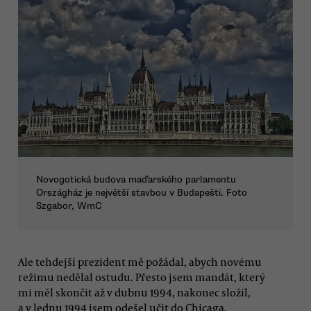
Novogotická budova maďarského parlamentu
Országház je největší stavbou v Budapešti. Foto
Szgabor, WmC
Ale tehdejší prezident mě požádal, abych novému
režimu nedělal ostudu. Přesto jsem mandát, který
mi měl skončit až v dubnu 1994, nakonec složil,
a v lednu 1994 jsem odešel učit do Chicaga.