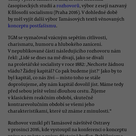
časopiseckých studií a
rozhovorů
, výbor z esejí nazvaný
K filosofii socialismu (Praha 2016). V dohledné době
by měl vyjít další výbor Tamásových textů věnovaných
konceptu postfašismu
.
TGM se vyznačoval vzácným sepětím citlivosti,
charismatu, humoru a hlubokého zanícení.
V nepublikované části následujícího rozhovoru nám
řekl: „Lidé se dnes na mě dívají, jako se dívali
na proletářské socialisty v roce 1882: ,Nechcete žádnou
vládu? Žádný kapitál? Co pak budeme jíst?ʻ Jako by to
byl kapitál, co nás živí — místo toho se stále
doprošujeme, aby nám kapitál dovolil jíst. Máme tedy
před sebou ještě velmi dlouhou cestu. Žijeme
v klasickém reakčním období, skutečně
kontrarevolučním období se všemi jeho
charakteristikami, které už známe z minulosti.“
Rozhovor vznikl při Tamásově návštěvě Ostravy
v prosinci 2016, kde vystoupil na konferenci o konceptu