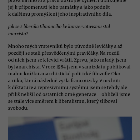
práva na město a právu důstojně bydlet. Publikujeme
jej k připomenutí jeho památky a jako podnět
k dalšímu promýšlení jeho inspirativního díla.
Jak se z liberála tíhnoucího ke konzervativismu stal
marxista?
Mnoho mých vrstevníků bylo původně levičáky a až
později se stali přesvědčenými pravičáky. Na rozdíl
od nich jsem se k levici vrátil. Zprvu, jako mladý, jsem
byl anarchista. V roce 1984 jsem v samizdatu publikoval
malou knížku anarchistické politické filozofie Oko
a ruka, která následně vyšla francouzsky. V nechuti
k diktatuře a represivnímu systému jsem se tehdy ale
příliš nelišil od ostatních z mé generace — ohlíželi jsme
se stále více směrem k liberalismu, který sliboval
svobodu.