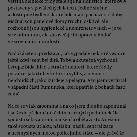
většina dělnické třídy stále žije na sídlištích, které byly
postaveny v poválečných letech. Jediné slušné
a dostupné bydlení, které lidé mají, pochází z té doby.
Možná jsou panelové domy trochu ošklivé, ale
rozhodně jsou hygienické a nemrznete v nich — je to
sice minimum, ale zároveň je to opravdu hodně
ve srovnání s minulostí.
Nedokážete si představit, jak vypadaly některé vesnice,
ještě když jsem byl dítě. To byla skutečná východní
Evropa: bída, hlad a strašné nemoci, které řádily
po válce, jako tuberkulóza a syfilis, a nemoci
nejchudších, jako kurděje a pelagra. A to jsem vyrůstal
v západní části Rumunska, která patřila k bohatší části
země.
Na co se však zapomíná a na co jsem dlouho zapomínal
i já, že do překonání těchto hrozných podmínek šla
spousta sebezapření, nadšení a obětavosti. A ovšem
také spousta útlaku, nátlaku, násilí, centralizace
a nesmyslných metod policejního státu — ale právě že