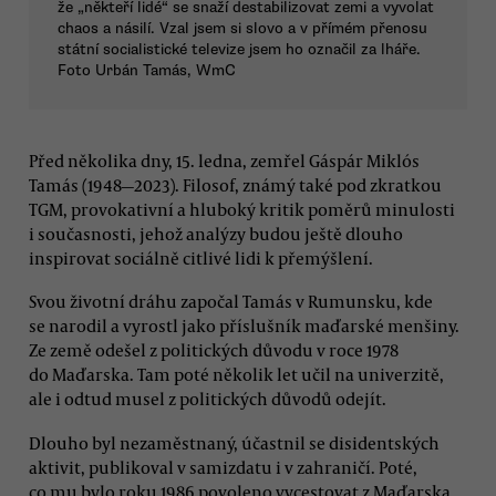
že „někteří lidé“ se snaží destabilizovat zemi a vyvolat
chaos a násilí. Vzal jsem si slovo a v přímém přenosu
státní socialistické televize jsem ho označil za lháře.
Foto Urbán Tamás, WmC
Před několika dny, 15. ledna, zemřel Gáspár Miklós
Tamás (1948—2023). Filosof, známý také pod zkratkou
TGM, provokativní a hluboký kritik poměrů minulosti
i současnosti, jehož analýzy budou ještě dlouho
inspirovat sociálně citlivé lidi k přemýšlení.
Svou životní dráhu započal Tamás v Rumunsku, kde
se narodil a vyrostl jako příslušník maďarské menšiny.
Ze země odešel z politických důvodu v roce 1978
do Maďarska. Tam poté několik let učil na univerzitě,
ale i odtud musel z politických důvodů odejít.
Dlouho byl nezaměstnaný, účastnil se disidentských
aktivit, publikoval v samizdatu i v zahraničí. Poté,
co mu bylo roku 1986 povoleno vycestovat z Maďarska,