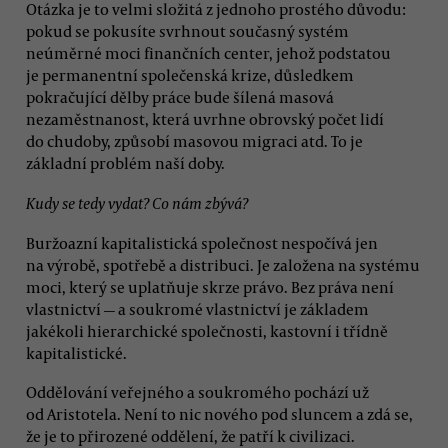
Otázka je to velmi složitá z jednoho prostého důvodu:
pokud se pokusíte svrhnout současný systém
neúměrné moci finančních center, jehož podstatou
je permanentní společenská krize, důsledkem
pokračující dělby práce bude šílená masová
nezaměstnanost, která uvrhne obrovský počet lidí
do chudoby, způsobí masovou migraci atd. To je
základní problém naší doby.
Kudy se tedy vydat? Co nám zbývá?
Buržoazní kapitalistická společnost nespočívá jen
na výrobě, spotřebě a distribuci. Je založena na systému
moci, který se uplatňuje skrze právo. Bez práva není
vlastnictví — a soukromé vlastnictví je základem
jakékoli hierarchické společnosti, kastovní i třídně
kapitalistické.
Oddělování veřejného a soukromého pochází už
od Aristotela. Není to nic nového pod sluncem a zdá se,
že je to přirozené oddělení, že patří k civilizaci.