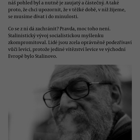
náš pohled byl a nutně je zaujatý a částečný. A také
proto, že chci upozornit, že v těžké době, v níž žijeme,
se musíme dívat i do minulosti.
Co se z ní dá zachránit? Pravda, moc toho není.
Stalinistický vývoj socialistickou myšlenku
zkompromitoval. Lidé jsou zcela oprávněně podezřívaví
vůči levici, protože jediné vítězství levice ve východní
Evropě bylo Stalinovo.