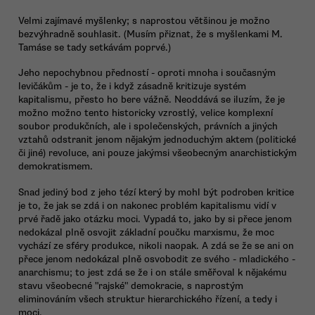
Velmi zajímavé myšlenky; s naprostou většinou je možno
bezvýhradně souhlasit. (Musím přiznat, že s myšlenkami M.
Tamáse se tady setkávám poprvé.)
Jeho nepochybnou předností - oproti mnoha i současným
levičákům - je to, že i když zásadně kritizuje systém
kapitalismu, přesto ho bere vážně. Neoddává se iluzím, že je
možno možno tento historicky vzrostlý, velice komplexní
soubor produkčních, ale i společenských, právních a jiných
vztahů odstranit jenom nějakým jednoduchým aktem (politické
či jiné) revoluce, ani pouze jakýmsi všeobecným anarchistickým
demokratismem.
Snad jediný bod z jeho tézí který by mohl být podroben kritice
je to, že jak se zdá i on nakonec problém kapitalismu vidí v
prvé řadě jako otázku moci. Vypadá to, jako by si přece jenom
nedokázal plně osvojit základní poučku marxismu, že moc
vychází ze sféry produkce, nikoli naopak. A zdá se že se ani on
přece jenom nedokázal plně osvobodit ze svého - mladického -
anarchismu; to jest zdá se že i on stále směřoval k nějakému
stavu všeobecné "rajské" demokracie, s naprostým
eliminováním všech struktur hierarchického řízení, a tedy i
moci.