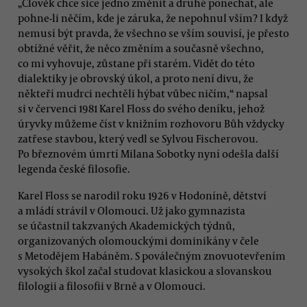
„Člověk chce sice jedno změnit a druhé ponechat, ale
pohne-li něčím, kde je záruka, že nepohnul vším? I když
nemusí být pravda, že všechno se vším souvisí, je přesto
obtížné věřit, že něco změním a současně všechno,
co mi vyhovuje, zůstane při starém. Vidět do této
dialektiky je obrovský úkol, a proto není divu, že
někteří mudrci nechtěli hýbat vůbec ničím,“ napsal
si v červenci 1981 Karel Floss do svého deníku, jehož
úryvky můžeme číst v knižním rozhovoru Bůh vždycky
zatřese stavbou, který vedl se Sylvou Fischerovou.
Po březnovém úmrtí Milana Sobotky nyní odešla další
legenda české filosofie.
Karel Floss se narodil roku 1926 v Hodoníně, dětství
a mládí strávil v Olomouci. Už jako gymnazista
se účastnil takzvaných Akademických týdnů,
organizovaných olomouckými dominikány v čele
s Metodějem Habáněm. S poválečným znovuotevřením
vysokých škol začal studovat klasickou a slovanskou
filologii a filosofii v Brně a v Olomouci.