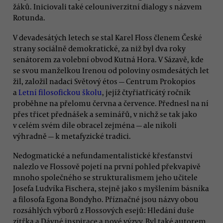
žáků. Iniciovali také celouniverzitní dialogy s názvem
Rotunda.
V devadesátých letech se stal Karel Floss členem České
strany sociálně demokratické, za niž byl dva roky
senátorem za volební obvod Kutná Hora. V Sázavě, kde
se svou manželkou Irenou od poloviny osmdesátých let
žil, založil nadaci Světový étos — Centrum Prokopios
a
Letní filosofickou školu
, jejíž čtyřiatřicátý ročník
proběhne na přelomu června a července. Přednesl na ní
přes třicet přednášek a seminářů, v nichž se tak jako
v celém svém díle obracel zejména — ale nikoli
výhradně — k metafyzické tradici.
Nedogmatické a nefundamentalistické křesťanství
nalezlo ve Flossově pojetí na první pohled překvapivě
mnoho společného se strukturalismem jeho učitele
Josefa Ludvíka Fischera, stejně jako s myšlením básníka
a filosofa Egona Bondyho. Příznačné jsou názvy obou
rozsáhlých výborů z Flossových esejů: Hledání duše
zítřka a Dávné inspirace a nové výzvy. Byl také autorem