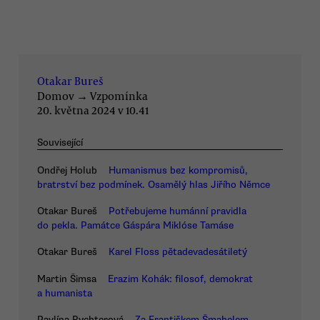
Otakar Bureš
Domov
→
Vzpomínka
20. května 2024 v 10.41
Související
Ondřej Holub
Humanismus bez kompromisů,
bratrství bez podmínek. Osamělý hlas Jiřího Němce
Otakar Bureš
Potřebujeme humánní pravidla
do pekla. Památce Gáspára Miklóse Tamáse
Otakar Bureš
Karel Floss pětadevadesátiletý
Martin Šimsa
Erazim Kohák: filosof, demokrat
a humanista
Pavlína Rychterová
Za Františkem Šmahelem