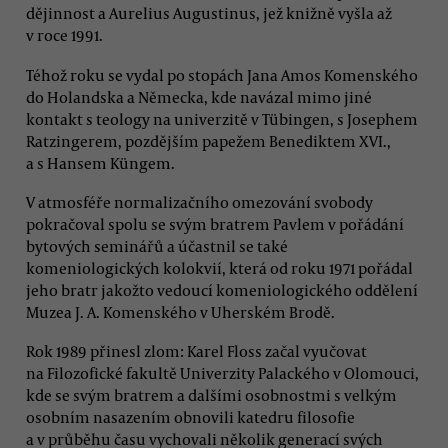
dějinnost a Aurelius Augustinus, jež knižně vyšla až
v roce 1991.
Téhož roku se vydal po stopách Jana Amos Komenského
do Holandska a Německa, kde navázal mimo jiné
kontakt s teology na univerzitě v Tübingen, s Josephem
Ratzingerem, pozdějším papežem Benediktem XVI.,
a s Hansem Küngem.
V atmosféře normalizačního omezování svobody
pokračoval spolu se svým bratrem Pavlem v pořádání
bytových seminářů a účastnil se také
komeniologických kolokvií, která od roku 1971 pořádal
jeho bratr jakožto vedoucí komeniologického oddělení
Muzea J. A. Komenského v Uherském Brodě.
Rok 1989 přinesl zlom: Karel Floss začal vyučovat
na Filozofické fakultě Univerzity Palackého v Olomouci,
kde se svým bratrem a dalšími osobnostmi s velkým
osobním nasazením obnovili katedru filosofie
a v průběhu času vychovali několik generací svých