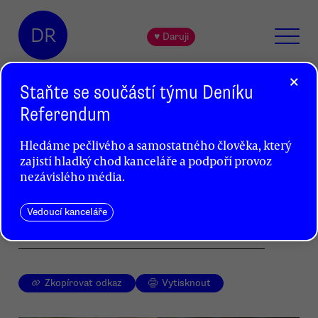
DR
♥ Daruji
×
Staňte se součástí týmu Deníku
Referendum
Odešel stavitel mostů na zemi.
Hledáme pečlivého a samostatného člověka, který
Zemřel Karel Floss
zajistí hladký chod kanceláře a podpoří provoz
Otakar Bureš
nezávislého média.
Ve věku nedožitých devadesáti osmi let zemřel
Vedoucí kanceláře
filosof, politik a pedagog Karel Floss.
Zkopírovat odkaz
Vytisknout