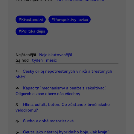
#
Křesťanství
#
Perspektivy levice
#
Politika dějin
Nejčtenější
Nejdiskutovanější
24 hod
týden
měsíc
1.
Český orloj nepotrestaných viníků a trestaných
obětí
2.
Kapacitní mechanismy a peníze z rekultivací.
Oligarchie zase obere nás všechny
3.
Hlína, asfalt, beton. Co zůstane z brněnského
velodromu?
4.
Sucho v době motoristické
5.
Ceuta jako nástroj hybridního boje. Jak krajní