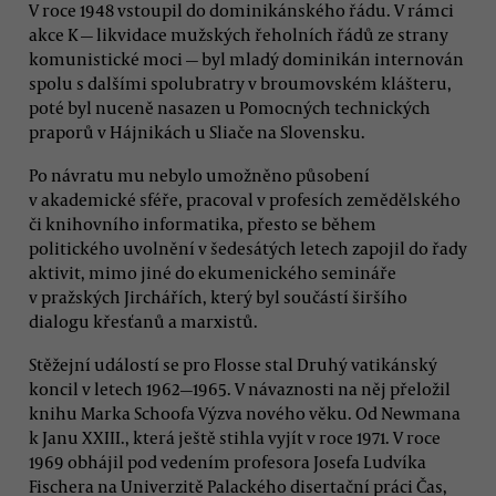
V roce 1948 vstoupil do dominikánského řádu. V rámci
akce K — likvidace mužských řeholních řádů ze strany
komunistické moci — byl mladý dominikán internován
spolu s dalšími spolubratry v broumovském klášteru,
poté byl nuceně nasazen u Pomocných technických
praporů v Hájnikách u Sliače na Slovensku.
Po návratu mu nebylo umožněno působení
v akademické sféře, pracoval v profesích zemědělského
či knihovního informatika, přesto se během
politického uvolnění v šedesátých letech zapojil do řady
aktivit, mimo jiné do ekumenického semináře
v pražských Jirchářích, který byl součástí širšího
dialogu křesťanů a marxistů.
Stěžejní událostí se pro Flosse stal Druhý vatikánský
koncil v letech 1962—1965. V návaznosti na něj přeložil
knihu Marka Schoofa Výzva nového věku. Od Newmana
k Janu XXIII., která ještě stihla vyjít v roce 1971. V roce
1969 obhájil pod vedením profesora Josefa Ludvíka
Fischera na Univerzitě Palackého disertační práci Čas,