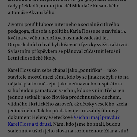
řady překladů, mimo jiné děl Mikuláše Kusánského
a Tomáše Akvinského.
Životní pouť hluboce niterného a sociálně citlivého
pedagoga, filosofa a politika Karla Flosse se uzavřela 15.
května ve věku nedožitých osmadevadesáti let.
Do posledních chvil byl duševně i fyzicky svěží a aktivní.
S vlastním příspěvkem se plánoval zúčastnit letošní
Letní filosofické školy.
Karel Floss sám sebe chápal jako „pontifika“ — jako
stavitele mostů mezi těmi, kdo by se jinak nebyli s to na
nějaké platformě sejít. Jako neúnavného inspirátora
si ho budou pamatovat všichni, kdo se s ním třeba jen
jednou setkali: jako člověka prodchnutého duchem,
vlídného i kritického zároveň, až dětsky veselého, zcela
jedinečného. Tak ho představuje i rozsáhlý filmový
dokument Heleny Všetečkové
Všichni mají pravdu?
Karel Floss a ti druzí
. Nám, kdo jsme ho znali, budou
stále znít v uších jeho slova na rozloučenou: Zdar a sílu!