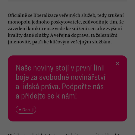
Oficiálně se liberalizace veřejných služeb, tedy zrušení
monopolu jednoho poskytovatele, zdůvodňuje tím, že
zavedení konkurence vede ke snížení cen a ke zvýšení
kvality dané služby. A veřejná doprava, ta železniční
jmenovitě, patří ke klíčovým veřejným službám.
×
Naše noviny stojí v první linii
boje za svobodné novinářství
a lidská práva. Podpořte nás
a přidejte se k nám!
♥ Daruji