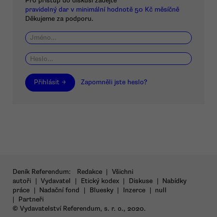
Pro přístup do diskusí zadejte
pravidelný dar v minimální hodnotě 50 Kč měsíčně
Děkujeme za podporu.
Přihlásit →
Zapomněli jste heslo?
Deník Referendum:
Redakce
|
Všichni
autoři
|
Vydavatel
|
Etický kodex
|
Diskuse
|
Nabídky
práce
|
Nadační fond
|
Bluesky
|
Inzerce
|
null
|
Partneři
© Vydavatelství Referendum, s. r. o., 2020.