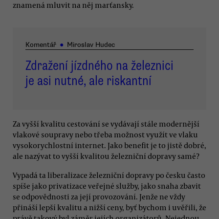
znamená mluvit na něj marťansky.
Komentář
●
Miroslav Hudec
Zdražení jízdného na železnici
je asi nutné, ale riskantní
Za vyšší kvalitu cestování se vydávají stále modernější
vlakové soupravy nebo třeba možnost využít ve vlaku
vysokorychlostní internet. Jako benefit je to jistě dobré,
ale nazývat to vyšší kvalitou železniční dopravy samé?
Vypadá ta liberalizace železniční dopravy po česku často
spíše jako privatizace veřejné služby, jako snaha zbavit
se odpovědnosti za její provozování. Jenže ne vždy
přináší lepší kvalitu a nižší ceny, byť bychom i uvěřili, že
právě takový byl záměr jejích organizátorů. Nejednou