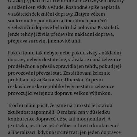
Otázka je, platí-li tato teoretická teze o zvýšení kvality
a snížení cen vždy a všude. Rozhodně spíše neplatila
v začátcích železniční dopravy. Zlatým věkem
soukromého podnikání a liberálních poměrů
v železniční dopravě byla druhá polovina 19. století.
Jenže tehdy ji živila především nákladní doprava,
přeprava surovin, jmenovitě uhlí.
Pokud tomu tak nebylo nebo pokud zisky z nákladní
dopravy nebyly dostatečné, stávala se daná železnice
prodělečnou a přežila zpravidla jen tehdy, pokud její
provozování převzal stát. Zestátňování železnic
probíhalo už za Rakousko-Uherska. Za první
československé republiky byly nestátní železnice
provozující veřejnou dopravu velkou výjimkou.
Trochu mám pocit, že jsme na tuto sto let starou
zkušenost zapomněli. O snížení cen v důsledku
konkurence dopravců už se ani moc nemluví. A
je otázka, jestli lze ještě vůbec mluvit o konkurenci
a liberalizaci, když na určité trati jen jeden dopravce