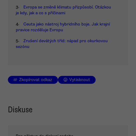
3.
Evropa se změně klimatu přizpůsobí. Otázkou
je kdy, jak a co s příčinami
4.
Ceuta jako nástroj hybridního boje. Jak krajní
pravice rozděluje Evropu
5.
Zrušení devátých tříd: nápad pro okurkovou
sezónu
Zkopírovat odkaz
Vytisknout
Diskuse