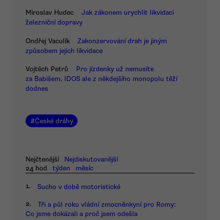
Miroslav Hudec
Jak zákonem urychlit likvidaci
železniční dopravy
Ondřej Vaculík
Zakonzervování drah je jiným
způsobem jejich likvidace
Vojtěch Petrů
Pro jízdenky už nemusíte
za Babišem. IDOS ale z někdejšího monopolu těží
dodnes
#
České dráhy
Nejčtenější
Nejdiskutovanější
24 hod
týden
měsíc
1.
Sucho v době motoristické
2.
Tři a půl roku vládní zmocněnkyní pro Romy:
Co jsme dokázali a proč jsem odešla