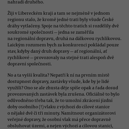
nahradí druhého.
Žiji v Libereckém kraji a tam se nejméně v jednom
regionu stalo, že kromě jedné trati byly všude České
dráhy vytlačeny. Spoje na těchto tratích si rozdělily dvě
soukromé společnosti — jedna se zaměřila
na regionální dopravu, druhá na dálkovou rychlíkovou.
Laickým rozumem bych za konkurenci pokládal pouze
stav, kdyby daný druh dopravy — ať regionální, ať
rychlíkové — provozovaly na stejné trati alespoň dvě
dopravní společnosti.
No a ta vyšší kvalita? Nepatří k ní na prvním místě
dostupnost dopravy, zastávky všude, kde by je lidé
využili? Ono se ale zhusta děje spíše opak a řada dosud
provozovaných zastávek byla zrušena. Oficiálně to bylo
odůvodněno třeba tak, že to umožní zkrácení jízdní
doby osobního (!) vlaku z výchozí do cílové stanice
o nějaké dvě či tři minuty. Namítnout organizátorovi
veřejné dopravy, že osobní vlak má přece dopravně
obsluhovat území, a nejen výchozí a cílovou stanici,