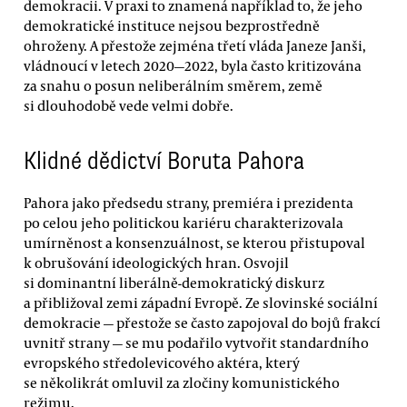
demokracii. V praxi to znamená například to, že jeho
demokratické instituce nejsou bezprostředně
ohroženy. A přestože zejména třetí vláda Janeze Janši,
vládnoucí v letech 2020—2022, byla často kritizována
za snahu o posun neliberálním směrem, země
si dlouhodobě vede velmi dobře.
Klidné dědictví Boruta Pahora
Pahora jako předsedu strany, premiéra i prezidenta
po celou jeho politickou kariéru charakterizovala
umírněnost a konsenzuálnost, se kterou přistupoval
k obrušování ideologických hran. Osvojil
si dominantní liberálně-demokratický diskurz
a přibližoval zemi západní Evropě. Ze slovinské sociální
demokracie — přestože se často zapojoval do bojů frakcí
uvnitř strany — se mu podařilo vytvořit standardního
evropského středolevicového aktéra, který
se několikrát omluvil za zločiny komunistického
režimu.