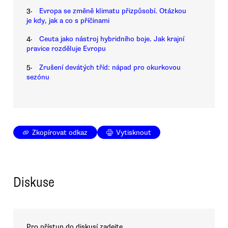
3.
Evropa se změně klimatu přizpůsobí. Otázkou
je kdy, jak a co s příčinami
4.
Ceuta jako nástroj hybridního boje. Jak krajní
pravice rozděluje Evropu
5.
Zrušení devátých tříd: nápad pro okurkovou
sezónu
Zkopírovat odkaz
Vytisknout
Diskuse
Pro přístup do diskusí zadejte