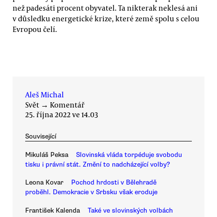
než padesáti procent obyvatel. Ta nikterak neklesá ani
v důsledku energetické krize, které země spolu s celou
Evropou čelí.
Aleš Michal
Svět
→
Komentář
25. října 2022 ve 14.03
Související
Mikuláš Peksa
Slovinská vláda torpéduje svobodu
tisku i právní stát. Změní to nadcházející volby?
Leona Kovar
Pochod hrdosti v Bělehradě
proběhl. Demokracie v Srbsku však eroduje
František Kalenda
Také ve slovinských volbách