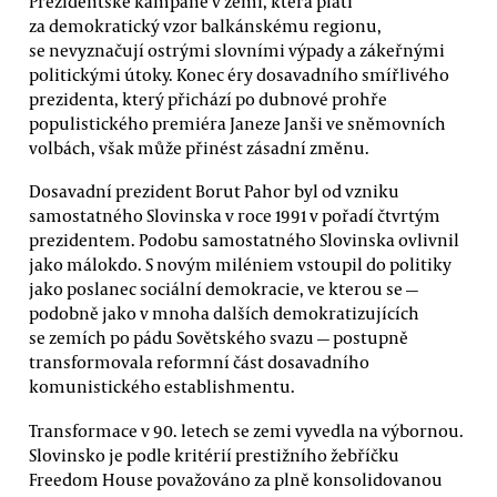
Prezidentské kampaně v zemi, která platí
za demokratický vzor balkánskému regionu,
se nevyznačují ostrými slovními výpady a zákeřnými
politickými útoky. Konec éry dosavadního smířlivého
prezidenta, který přichází po dubnové prohře
populistického premiéra Janeze Janši ve sněmovních
volbách, však může přinést zásadní změnu.
Dosavadní prezident Borut Pahor byl od vzniku
samostatného Slovinska v roce 1991 v pořadí čtvrtým
prezidentem. Podobu samostatného Slovinska ovlivnil
jako málokdo. S novým miléniem vstoupil do politiky
jako poslanec sociální demokracie, ve kterou se —
podobně jako v mnoha dalších demokratizujících
se zemích po pádu Sovětského svazu — postupně
transformovala reformní část dosavadního
komunistického establishmentu.
Transformace v 90. letech se zemi vyvedla na výbornou.
Slovinsko je podle kritérií prestižního žebříčku
Freedom House považováno za plně konsolidovanou