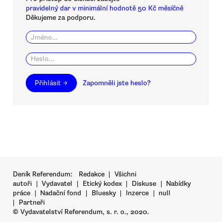
pravidelný dar v minimální hodnotě 50 Kč měsíčně
Děkujeme za podporu.
Přihlásit →
Zapomněli jste heslo?
Deník Referendum:
Redakce
|
Všichni
autoři
|
Vydavatel
|
Etický kodex
|
Diskuse
|
Nabídky
práce
|
Nadační fond
|
Bluesky
|
Inzerce
|
null
|
Partneři
© Vydavatelství Referendum, s. r. o., 2020.