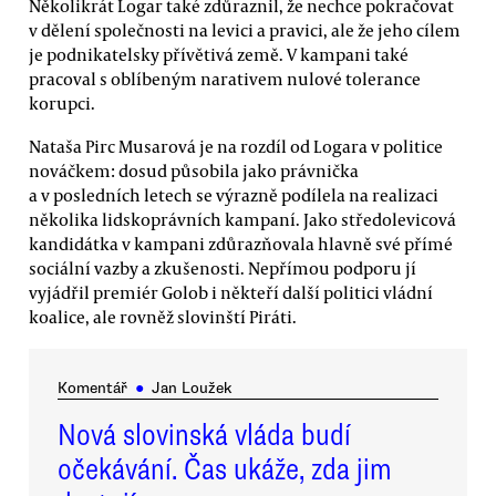
Několikrát Logar také zdůraznil, že nechce pokračovat
v dělení společnosti na levici a pravici, ale že jeho cílem
je podnikatelsky přívětivá země. V kampani také
pracoval s oblíbeným narativem nulové tolerance
korupci.
Nataša Pirc Musarová je na rozdíl od Logara v politice
nováčkem: dosud působila jako právnička
a v posledních letech se výrazně podílela na realizaci
několika lidskoprávních kampaní. Jako středolevicová
kandidátka v kampani zdůrazňovala hlavně své přímé
sociální vazby a zkušenosti. Nepřímou podporu jí
vyjádřil premiér Golob i někteří další politici vládní
koalice, ale rovněž slovinští Piráti.
Komentář
●
Jan Loužek
Nová slovinská vláda budí
očekávání. Čas ukáže, zda jim