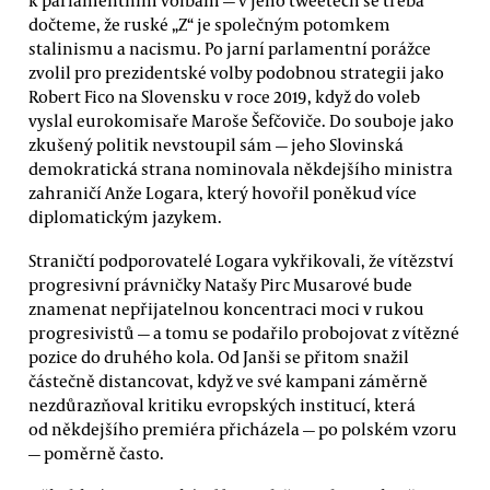
k parlamentním volbám — v jeho tweetech se třeba
dočteme, že ruské „Z“ je společným potomkem
stalinismu a nacismu. Po jarní parlamentní porážce
zvolil pro prezidentské volby podobnou strategii jako
Robert Fico na Slovensku v roce 2019, když do voleb
vyslal eurokomisaře Maroše Šefčoviče. Do souboje jako
zkušený politik nevstoupil sám — jeho Slovinská
demokratická strana nominovala někdejšího ministra
zahraničí Anže Logara, který hovořil poněkud více
diplomatickým jazykem.
Straničtí podporovatelé Logara vykřikovali, že vítězství
progresivní právničky Natašy Pirc Musarové bude
znamenat nepřijatelnou koncentraci moci v rukou
progresivistů — a tomu se podařilo probojovat z vítězné
pozice do druhého kola. Od Janši se přitom snažil
částečně distancovat, když ve své kampani záměrně
nezdůrazňoval kritiku evropských institucí, která
od někdejšího premiéra přicházela — po polském vzoru
— poměrně často.