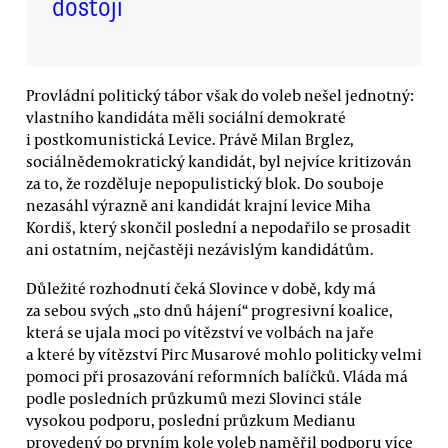
dostojí
Provládní politický tábor však do voleb nešel jednotný:
vlastního kandidáta měli sociální demokraté
i postkomunistická Levice. Právě Milan Brglez,
sociálnědemokratický kandidát, byl nejvíce kritizován
za to, že rozděluje nepopulistický blok. Do souboje
nezasáhl výrazně ani kandidát krajní levice Miha
Kordiš, který skončil poslední a nepodařilo se prosadit
ani ostatním, nejčastěji nezávislým kandidátům.
Důležité rozhodnutí čeká Slovince v době, kdy má
za sebou svých „sto dnů hájení“ progresivní koalice,
která se ujala moci po vítězství ve volbách na jaře
a které by vítězství Pirc Musarové mohlo politicky velmi
pomoci při prosazování reformních balíčků. Vláda má
podle posledních průzkumů mezi Slovinci stále
vysokou podporu, poslední průzkum Medianu
provedený po prvním kole voleb naměřil podporu více