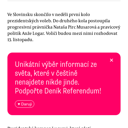
Ve Slovinsku skončilo v neděli první kolo
prezidentských voleb. Do druhého kola postoupila
progresivní právnička Nataša Pirc Musarová a pravicový
politik Anže Logar. Voliči budou mezi nimi rozhodovat
13. listopadu.
×
Unikátní výběr informací ze
světa, které v češtině
nenajdete nikde jinde.
Podpořte Deník Referendum!
♥ Daruji