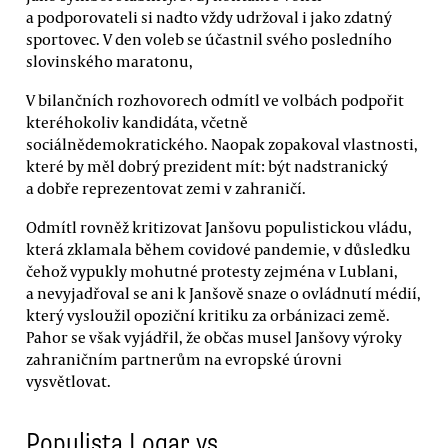
a podporovateli si nadto vždy udržoval i jako zdatný
sportovec. V den voleb se účastnil svého posledního
slovinského maratonu,
V bilančních rozhovorech odmítl ve volbách podpořit
kteréhokoliv kandidáta, včetně
sociálnědemokratického. Naopak zopakoval vlastnosti,
které by měl dobrý prezident mít: být nadstranický
a dobře reprezentovat zemi v zahraničí.
Odmítl rovněž kritizovat Janšovu populistickou vládu,
která zklamala během covidové pandemie, v důsledku
čehož vypukly mohutné protesty zejména v Lublani,
a nevyjadřoval se ani k Janšově snaze o ovládnutí médií,
který vysloužil opoziční kritiku za orbánizaci země.
Pahor se však vyjádřil, že občas musel Janšovy výroky
zahraničním partnerům na evropské úrovni
vysvětlovat.
Populista Logar vs.