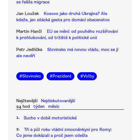
se řešila migrace
Jan Loužek
Kosovo jako druhá Ukrajina? Ale
kdeže, jen silácká gesta pro domácí obecenstvo
Martin Hančl
EU se mění: od pouhého rozšiřování
k prohlubování, od tržiště k politické unii
Petr Jedlička
Slovinsko má novou vládu, moc se jí
ale nevěří
#
Slovinsko
#
Prezident
#
Volby
Nejčtenější
Nejdiskutovanější
24 hod
týden
měsíc
1.
Sucho v době motoristické
2.
Tři a půl roku vládní zmocněnkyní pro Romy:
Co jsme dokázali a proč jsem odešla