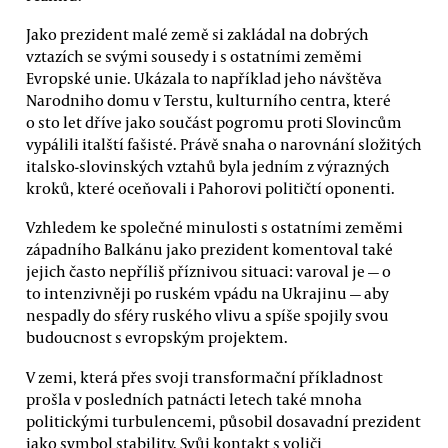
Jako prezident malé země si zakládal na dobrých
vztazích se svými sousedy i s ostatními zeměmi
Evropské unie. Ukázala to například jeho návštěva
Narodniho domu v Terstu, kulturního centra, které
o sto let dříve jako součást pogromu proti Slovincům
vypálili italští fašisté. Právě snaha o narovnání složitých
italsko-slovinských vztahů byla jedním z výrazných
kroků, které oceňovali i Pahorovi političtí oponenti.
Vzhledem ke společné minulosti s ostatními zeměmi
západního Balkánu jako prezident komentoval také
jejich často nepříliš příznivou situaci: varoval je — o
to intenzivněji po ruském vpádu na Ukrajinu — aby
nespadly do sféry ruského vlivu a spíše spojily svou
budoucnost s evropským projektem.
V zemi, která přes svoji transformační příkladnost
prošla v posledních patnácti letech také mnoha
politickými turbulencemi, působil dosavadní prezident
jako symbol stability. Svůj kontakt s voliči