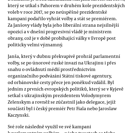
který se utkal s Pahorem v druhém kole prezidentských
voleb v roce 2017, se po neúspěšné prezidentské
kampani podařilo vyhrát volby a stát se premiérem.
Za Janšovy vlády byla jeho liberální strana nejsilnější
opozicí a v dnešní progresivní vládě je ministrem
obrany, což je v době probíhající války v Evropě post
politicky velmi významný.
Janša, který v dubnu překvapivě prohrál parlamentní
volby, se po únorové ruské invazi na Ukrajinu i přes
snahu o ovládnutí médií prostřednictvím
organizačního podvázání Státní tiskové agentury,
od orbánovské cesty přece jen poněkud vzdálil. Byl
jedním z prvních evropských politiků, který se v Kyjevě
setkal s ukrajinským prezidentem Volodymyrem
Zelenskym a rovněž se zúčastnil jako delegace, jejíž
součástí byl i český premiér Petr Fiala nebo Jaroslaw
Kaczynski.
Své role následně využil ve své kampani