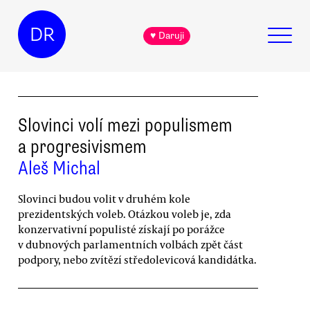
DR
♥ Daruji
Slovinci volí mezi populismem
a progresivismem
Aleš Michal
Slovinci budou volit v druhém kole
prezidentských voleb. Otázkou voleb je, zda
konzervativní populisté získají po porážce
v dubnových parlamentních volbách zpět část
podpory, nebo zvítězí středolevicová kandidátka.