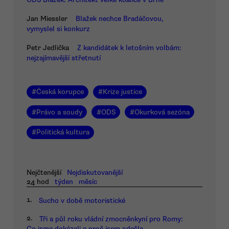
Jan Miessler
Blažek nechce Bradáčovou,
vymyslel si konkurz
Petr Jedlička
Z kandidátek k letošním volbám:
nejzajímavější střetnutí
#
Česká korupce
#
Krize justice
#
Právo a soudy
#
ODS
#
Okurková sezóna
#
Politická kultura
Nejčtenější
Nejdiskutovanější
24 hod
týden
měsíc
1.
Sucho v době motoristické
2.
Tři a půl roku vládní zmocněnkyní pro Romy:
Co jsme dokázali a proč jsem odešla