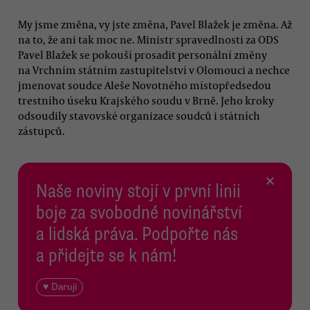
My jsme změna, vy jste změna, Pavel Blažek je změna. Až
na to, že ani tak moc ne. Ministr spravedlnosti za ODS
Pavel Blažek se pokouší prosadit personální změny
na Vrchním státním zastupitelství v Olomouci a nechce
jmenovat soudce Aleše Novotného místopředsedou
trestního úseku Krajského soudu v Brně. Jeho kroky
odsoudily stavovské organizace soudců i státních
zástupců.
×
Naše noviny stojí v první linii
boje za svobodné novinářství
a lidská práva. Podpořte nás
a přidejte se k nám!
♥ Daruji