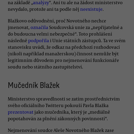
na základě „
analýzy
“. Ani tu ale na žádost ministerstvo
nevydalo, protože ani ta podle něj
neexistuje
.
Blažkovo odůvodnění, proč Novotného nechce
jmenovat,
označila
Soudcovská unie za „nepřijatelné a
do budoucna velmi nebezpečné“. Toto prohlášení
následně
podpořila
i Unie státních zástupců. Ta ve svém
stanovisku uvádí, že odkaz na předchozí rozhodovací
(nikoli například manažerskou) činnost nemůže být
legitimním důvodem pro nejmenování funkcionáře
soudu nebo státního zastupitelství.
Mučedník Blažek
Ministerstvo spravedlnosti se zatím prostřednictvím
svého oficiálního Twitteru pokouší Pavla Blažka
prezentovat
jako mučedníka, který je „mediálně
popotahován za plnění zákonných povinností“.
Nejmenování soudce Aleše Novotného Blažek zase