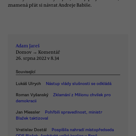
znamená přát si návrat Andreje Babiše.
Adam Jareš
Domov
→
Komentář
26. srpna 2022 v 8.34
Související
Lukáš Ulrych
Nástup vlády slušnosti se odkládá
Roman Vyšanský
Zklamání z Milionu chvilek pro
demokracii
Jan Miessler
Pohřbili spravedlnost, ministr
Blažek taktizoval
Vratislav Dostál
Pospíšila nahradí místopředseda
ODS Blažek. Architekt velké koalice v Brně