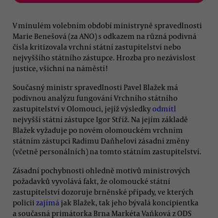
V minulém volebním období ministryně spravedlnosti
Marie Benešová (za ANO) s odkazem na různá podivná
čísla kritizovala vrchní státní zastupitelství nebo
nejvyššího státního zástupce. Hrozba pro nezávislost
justice, všichni na náměstí!
Současný ministr spravedlnosti Pavel Blažek má
podivnou analýzu fungování Vrchního státního
zastupitelství v Olomouci, jejíž výsledky
odmítl
nejvyšší státní zástupce Igor Stříž. Na jejím základě
Blažek vyžaduje po novém olomouckém vrchním
státním zástupci Radimu Daňhelovi zásadní změny
(včetně personálních) na tomto státním zastupitelství.
Zásadní pochybnosti ohledně motivů ministrových
požadavků vyvolává fakt, že olomoucké státní
zastupitelství dozoruje brněnské případy, ve kterých
policii
zajímá
jak Blažek, tak jeho bývalá koncipientka
a současná primátorka Brna Markéta Vaňková z ODS