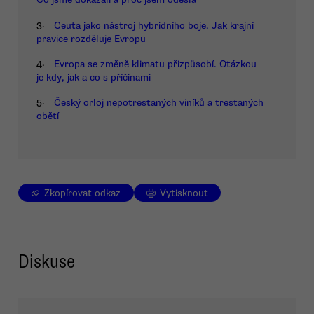
3.
Ceuta jako nástroj hybridního boje. Jak krajní
pravice rozděluje Evropu
4.
Evropa se změně klimatu přizpůsobí. Otázkou
je kdy, jak a co s příčinami
5.
Český orloj nepotrestaných viníků a trestaných
obětí
Zkopírovat odkaz
Vytisknout
Diskuse