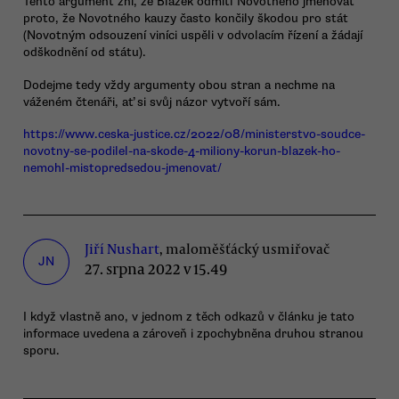
Tento argument zní, že Blažek odmítl Novotného jmenovat
proto, že Novotného kauzy často končily škodou pro stát
(Novotným odsouzení viníci uspěli v odvolacím řízení a žádají
odškodnění od státu).
Dodejme tedy vždy argumenty obou stran a nechme na
váženém čtenáři, ať si svůj názor vytvoří sám.
https://www.ceska-justice.cz/2022/08/ministerstvo-soudce-
novotny-se-podilel-na-skode-4-miliony-korun-blazek-ho-
nemohl-mistopredsedou-jmenovat/
Jiří Nushart
, maloměšťácký usmiřovač
JN
27. srpna 2022 v 15.49
I když vlastně ano, v jednom z těch odkazů v článku je tato
informace uvedena a zároveň i zpochybněna druhou stranou
sporu.