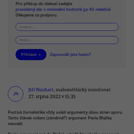
Pro přístup do diskusí zadejte
pravidelný dar v minimální hodnotě 50 Kč měsíčně
Děkujeme za podporu.
Přihlásit →
Zapomněli jste heslo?
Jiří Nushart
, maloměšťácký usmiřovač
JN
27. srpna 2022 v 15.35
Poctivá žurnalistika vždy uvádí argumenty obou stran sporu.
Tento článek ovšem (záměrně?) argument Pavla Blažka
neuvádí.