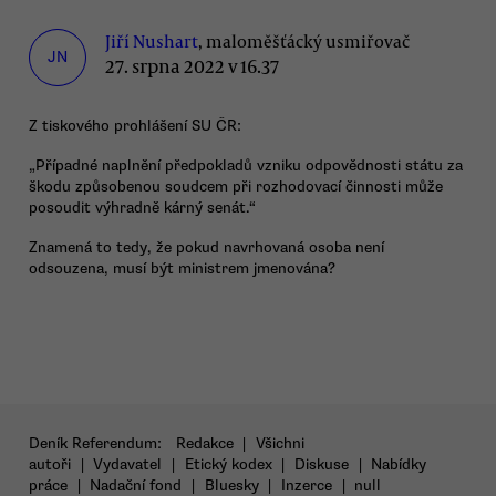
Jiří Nushart
, maloměšťácký usmiřovač
JN
27. srpna 2022 v 16.37
Z tiskového prohlášení SU ČR:
„Případné naplnění předpokladů vzniku odpovědnosti státu za
škodu způsobenou soudcem při rozhodovací činnosti může
posoudit výhradně kárný senát.“
Znamená to tedy, že pokud navrhovaná osoba není
odsouzena, musí být ministrem jmenována?
Deník Referendum:
Redakce
|
Všichni
autoři
|
Vydavatel
|
Etický kodex
|
Diskuse
|
Nabídky
práce
|
Nadační fond
|
Bluesky
|
Inzerce
|
null