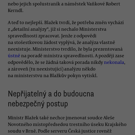
nebo jejich spolustraník a náměstek Vaňkové Robert
Kerndl.
A teď to nejlepší. Blažek tvrdí, že potřeba změn vychází
z „detailní analýzy“, jíž si nechalo Ministerstva
spravedlnosti zpracovat. Jenže z odpovědi
na stošestkovou žádost vyplývá, že analýza vlastně
neexistuje. Ministerstvo tvrdilo, že byla prezentovaná
ústně
na poradě ministra spravedlnosti. A později zase
odpovědělo, že se žádná taková porada nikdy
nekonala
,
a zároveň (tu neexistující) analýzu někdo
na ministerstvu na Blažkův pokyn vytiskl.
Nepřijatelný a do budoucna
nebezpečný postup
Ministr Blažek také nechce jmenovat soudce Aleše
Novotného místopředsedou trestního úseku Krajského
soudu v Brně. Podle serveru Česká justice rovněž