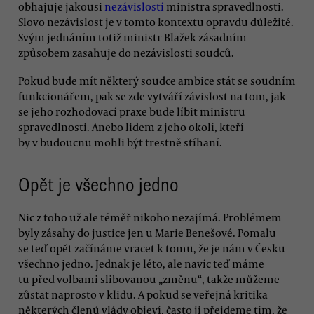
obhajuje jakousi
nezávislostí
ministra spravedlnosti.
Slovo nezávislost je v tomto kontextu opravdu důležité.
Svým jednáním totiž ministr Blažek zásadním
způsobem zasahuje do nezávislosti soudců.
Pokud bude mít některý soudce ambice stát se soudním
funkcionářem, pak se zde vytváří závislost na tom, jak
se jeho rozhodovací praxe bude líbit ministru
spravedlnosti. Anebo lidem z jeho okolí, kteří
by v budoucnu mohli být trestně stíhaní.
Opět je všechno jedno
Nic z toho už ale téměř nikoho nezajímá. Problémem
byly zásahy do justice jen u Marie Benešové. Pomalu
se teď opět začínáme vracet k tomu, že je nám v Česku
všechno jedno. Jednak je léto, ale navíc teď máme
tu před volbami slibovanou „změnu“, takže můžeme
zůstat naprosto v klidu. A pokud se veřejná kritika
některých členů vlády objeví, často ji přejdeme tím, že