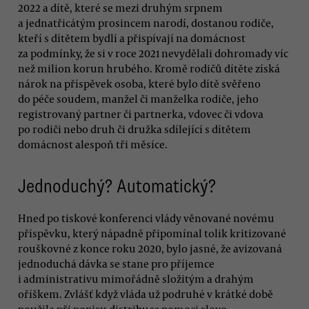
2022 a dítě, které se mezi druhým srpnem
a jednatřicátým prosincem narodí, dostanou rodiče,
kteří s dítětem bydlí a přispívají na domácnost
za podmínky, že si v roce 2021 nevydělali dohromady víc
než milion korun hrubého. Kromě rodičů dítěte získá
nárok na příspěvek osoba, které bylo dítě svěřeno
do péče soudem, manžel či manželka rodiče, jeho
registrovaný partner či partnerka, vdovec či vdova
po rodiči nebo druh či družka sdílející s dítětem
domácnost alespoň tři měsíce.
Jednoduchý? Automatický?
Hned po tiskové konferenci vlády věnované novému
příspěvku, který nápadně připomínal tolik kritizované
rouškovné z konce roku 2020, bylo jasné, že avizovaná
jednoduchá dávka se stane pro příjemce
i administrativu mimořádně složitým a drahým
oříškem. Zvlášť když vláda už podruhé v krátké době
použila při popisu distribuce pomoci slovo