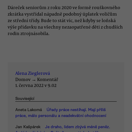
Dáreček seniorům z roku 2020 ve formě rouškovného
zkrátka vystřídal nápadně podobný úplatek voličům
ze střední třídy. Bude to stát víc, než kdyby se loňská
výše přídavku na všechny nezaopatřené děti z chudších
rodin ztrojnásobila.
Alena Zieglerová
Domov
→
Komentář
1. června 2022 v 9.02
Související
Aneta Lakomá
Úřady práce nestíhají. Mají příliš
práce, málo personálu a neadekvátní ohodnocení
Jan Kašpárek
Je draho, lidem zbývá méně peněz.