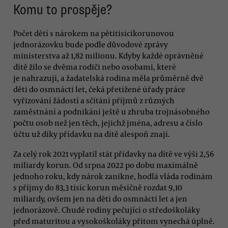
Komu to prospěje?
Počet dětí s nárokem na pětitisícikorunovou
jednorázovku bude podle důvodové zprávy
ministerstva až 1,82 milionu. Kdyby každé oprávněné
dítě žilo se dvěma rodiči nebo osobami, které
je nahrazují, a žadatelská rodina měla průměrně dvě
děti do osmnácti let, čeká přetížené úřady práce
vyřizování žádostí a sčítání příjmů z různých
zaměstnání a podnikání ještě u zhruba trojnásobného
počtu osob než jen těch, jejichž jména, adresu a číslo
účtu už díky přídavku na dítě alespoň znají.
Za celý rok 2021 vyplatil stát přídavky na dítě ve výši 2,56
miliardy korun. Od srpna 2022 po dobu maximálně
jednoho roku, kdy nárok zanikne, hodlá vláda rodinám
s příjmy do 83,3 tisíc korun měsíčně rozdat 9,10
miliardy, ovšem jen na děti do osmnácti let a jen
jednorázově. Chudé rodiny pečující o středoškoláky
před maturitou a vysokoškoláky přitom vynechá úplně.