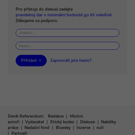
Pro přístup do diskusí zadejte
pravidelný dar v minimální hodnotě 50 Kč měsíčně
Děkujeme za podporu.
Přihlásit →
Zapomněli jste heslo?
Deník Referendum:
Redakce
|
Všichni
autoři
|
Vydavatel
|
Etický kodex
|
Diskuse
|
Nabídky
práce
|
Nadační fond
|
Bluesky
|
Inzerce
|
null
|
Partneři