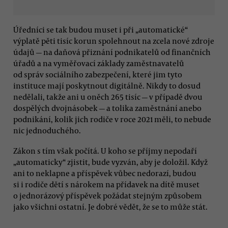
Úředníci se tak budou muset i při „automatické“
výplatě pěti tisíc korun spolehnout na zcela nové zdroje
údajů — na daňová přiznání podnikatelů od finančních
úřadů a na vyměřovací základy zaměstnavatelů
od správ sociálního zabezpečení, které jim tyto
instituce mají poskytnout digitálně. Nikdy to dosud
nedělali, takže ani u oněch 265 tisíc — v případě dvou
dospělých dvojnásobek — a tolika zaměstnání anebo
podnikání, kolik jich rodiče v roce 2021 měli, to nebude
nic jednoduchého.
Zákon s tím však počítá. U koho se příjmy nepodaří
„automaticky“ zjistit, bude vyzván, aby je doložil. Když
ani to neklapne a příspěvek vůbec nedorazí, budou
si i rodiče dětí s nárokem na přídavek na dítě muset
o jednorázový příspěvek požádat stejným způsobem
jako všichni ostatní. Je dobré vědět, že se to může stát.