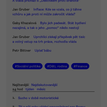
A vláda přichází s „Deštníkem proti drahotě“
Jan Gruber
Inflace: Kde se vzala, co ji táhne
vzhůru a jak proti ní může zakročit vláda?
Gaby Khazalová
Bylo jich padesát. Stát bydlení
nezajímá, a tak o jeho „pomoc“ nikdo nestojí
Jan Gruber
Uprchlíci získají příspěvek pět tisíc
a volný vstup na trh práce, rozhodla vláda
Petr Bittner
Uplať bábu
#
Sociální politika
#
Děti, rodina
#
Finance
Nejčtenější
Nejdiskutovanější
24 hod
týden
měsíc
1.
Sucho v době motoristické
2.
Tři a půl roku vládní zmocněnkyní pro Romy: