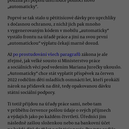
„automaticky“.
Poprvé se tak stalo u pětitisícové dávky pro uprchlíky
s dočasnou ochranou, z nichž jich pak mnoho
s vygenerovaným kódem v mobilu „automaticky“
vystálo frontu na úřadě práce a jiní na svou první
„automatickou“ výplatu čekají marně dosud.
Až
po prostudování všech paragrafů
zákona je ale
zřejmé, jak velké sousto si Ministerstvo práce
a sociálních věcí pod vedením Mariana Jurečky ukouslo.
„Automaticky“ chce stát vyplatit příspěvek za červen
2022 rodičům dětí mladších osmnácti let, kteří prokáží
nárok na přídavek na dítě, tedy opakovanou dávku
státní sociální podpory.
Ti totiž přijdou na úřady práce sami, nebo tam
v průběhu července pošlou údaje o svých příjmech
a výdajích jako po každém čtvrtletí. Úředníci jim
následně zašlou složenkou nebo na bankovní účet
na každé dítě do 18 let o pět tisíc navíc. Pro tyto rodiče