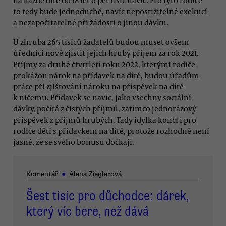
to tedy bude jednoduché, navíc nepostižitelné exekucí
a nezapočitatelné při žádosti o jinou dávku.
U zhruba 265 tisíců žadatelů budou muset ovšem
úředníci nově zjistit jejich hrubý příjem za rok 2021.
Příjmy za druhé čtvrtletí roku 2022, kterými rodiče
prokážou nárok na přídavek na dítě, budou úřadům
práce při zjišťování nároku na příspěvek na dítě
k ničemu. Přídavek se navíc, jako všechny sociální
dávky, počítá z čistých příjmů, zatímco jednorázový
příspěvek z příjmů hrubých. Tady idylka končí i pro
rodiče dětí s přídavkem na dítě, protože rozhodně není
jasné, že se svého bonusu dočkají.
Komentář
●
Alena Zieglerová
Šest tisíc pro důchodce: dárek,
který víc bere, než dává