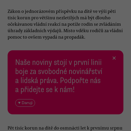
Zákon o jednorázovém příspěvku na dítě ve výši pěti
tisíc korun pro většinu nezletilých má být dlouho
očekávanou vládní reakcí na potíže rodin se zvládáním
úhrady základních výdajů. Místo vděku rodičů za vládní
pomoc to ovšem vypadá na propadák.
×
Naše noviny stojí v první linii
boje za svobodné novinářství
a lidská práva. Podpořte nás
a přidejte se k nám!
♥ Daruji
Pět tisíc korun na dítě do osmnácti let k prvnímu srpnu