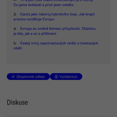
Co jsme dokázali a proč jsem odešla
3.
Ceuta jako nástroj hybridního boje. Jak krajní
pravice rozděluje Evropu
4.
Evropa se změně klimatu přizpůsobí. Otázkou
je kdy, jak a co s příčinami
5.
Český orloj nepotrestaných viníků a trestaných
obětí
Zkopírovat odkaz
Vytisknout
Diskuse