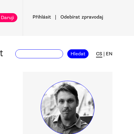
Přihlásit
|
Odebírat
zpravodaj
 Daruji
t
Hledat
CS
|
EN