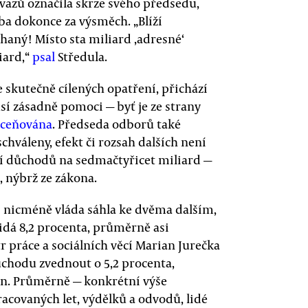
azů označila skrze svého předsedu,
 ba dokonce za výsměch. „Blíží
lhaný! Místo sta miliard ‚adresné‘
iard,“
psal
Středula.
 skutečně cílených opatření, přichází
sí zásadně pomoci — byť je ze strany
ceňována
. Předseda odborů také
chváleny, efekt či rozsah dalších není
ní důchodů na sedmačtyřicet miliard —
, nýbrž ze zákona.
s nicméně vláda sáhla ke dvěma dalším,
idá 8,2 procenta, průměrně asi
 práce a sociálních věcí Marian Jurečka
ůchodu zvednout o 5,2 procenta,
un. Průměrně — konkrétní výše
acovaných let, výdělků a odvodů, lidé