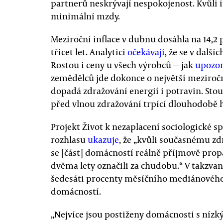
partnerů neskrývají nespokojenost. Kvůli i
minimální mzdy.
Meziroční inflace v dubnu dosáhla na 14,2 
třicet let. Analytici
očekávají
, že se v další
Rostou i ceny u všech výrobců — jak
upozor
zemědělců jde dokonce o největší meziroč
dopadá zdražování energií i potravin. Stou
před vlnou zdražování trpící dlouhodobě 
Projekt Život k nezaplacení sociologické 
rozhlasu
ukazuje
, že „kvůli současnému zd
se [část] domácností reálně příjmově pro
dvěma lety označili za chudobu.“ V takzv
šedesáti procenty měsíčního mediánového 
domácností.
„Nejvíce jsou postiženy domácnosti s níz