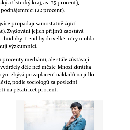
ý a Ústecký kraj, asi 25 procent),
a podnájemníci (22 procent).
více propadají samostatně žijící
t). Zvyšování jejich příjmů zaostává
 chudoby. Trend by do velké míry mohla
nují výzkumníci.
i procenty mediánu, ale stále zůstávají
y vydržely déle než měsíc. Mnozí zkrátka
erým zbývá po zaplacení nákladů na jídlo
měsíc, podle sociologů za poslední
eti na pětatřicet procent.