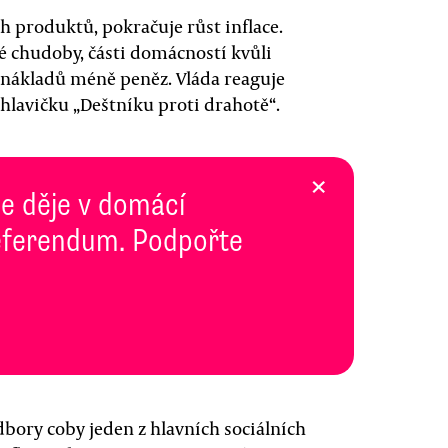
h produktů, pokračuje růst inflace.
é chudoby, části domácností kvůli
 nákladů méně peněz. Vláda reaguje
hlavičku „Deštníku proti drahotě“.
×
se děje v domácí
 Referendum. Podpořte
dbory coby jeden z hlavních sociálních