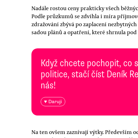
Nadále rostou ceny prakticky všech běžnýc
Podle průzkumů se zdvihla i míra příjmov
zdražování zbývá po zaplacení nezbytných
sadou plánů a opatření, které shrnula pod 
Když chcete pochopit, co 
politice, stačí číst Deník
nás!
♥ Daruji
Na ten ovšem zaznívají výtky. Především o