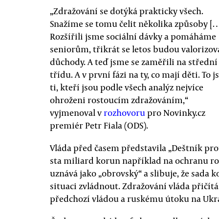
„Zdražování se dotýká prakticky všech.
Snažíme se tomu čelit několika způsoby […
Rozšířili jsme sociální dávky a pomáháme
seniorům, třikrát se letos budou valorizov
důchody. A teď jsme se zaměřili na střední
třídu. A v první fázi na ty, co mají děti. To j
ti, kteří jsou podle všech analýz nejvíce
ohroženi rostoucím zdražováním,“
vyjmenoval v
rozhovoru
pro Novinky.cz
premiér Petr Fiala (ODS).
Vláda před časem představila „Deštník prot
sta miliard korun například na ochranu ro
uznává jako „obrovský“ a slibuje, že sada 
situaci zvládnout. Zdražování vláda přičít
předchozí vládou a ruskému útoku na Ukra