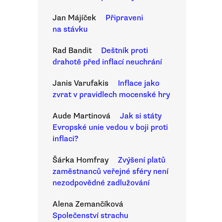
Jan Májíček
Připraveni
na stávku
Rad Bandit
Deštník proti
drahotě před inflací neuchrání
Janis Varufakis
Inflace jako
zvrat v pravidlech mocenské hry
Aude Martinová
Jak si státy
Evropské unie vedou v boji proti
inflaci?
Šárka Homfray
Zvýšení platů
zaměstnanců veřejné sféry není
nezodpovědné zadlužování
Alena Zemančíková
Společenství strachu