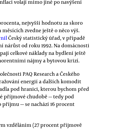
nflaci volají mimo jiné po navýšení
procenta, nejvyšší hodnotu za skoro
ch měsících zvedne ještě o něco výš.
nil
Český statistický úřad, v případě
ní nárůst od roku 1992. Na domácnosti
pají celkové náklady na bydlení ještě
horentními nájmy a bytovou krizí.
společnosti PAQ Research a Českého
ražování energií a dalších komodit
padla pod hranici, kterou bychom před
ané příjmové chudobě — tedy pod
příjmu — se nachází 16 procent
kým vzděláním (27 procent příjmově