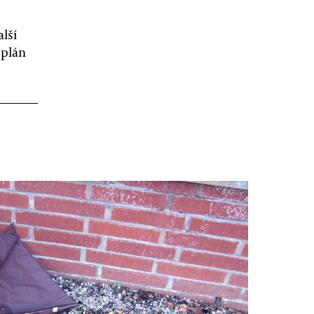
alší
 plán