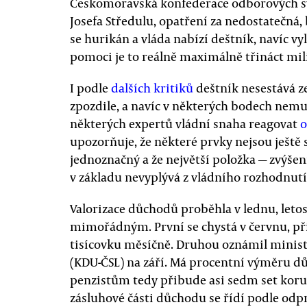
Českomoravská konfederace odborových sv
Josefa Středulu, opatření za nedostatečná,
se hurikán a vláda nabízí deštník, navíc vy
pomoci je to reálně maximálně třináct mil
I podle
dalších kritiků
deštník nesestává ze
zpozdile, a navíc v některých bodech nemu
některých expertů vládní snaha reagovat
o
upozorňuje, že některé prvky nejsou ještě s
jednoznačný a že největší položka — zvýše
v základu nevyplývá z vládního rozhodnutí
Valorizace důchodů proběhla v lednu, leto
mimořádným. První se chystá v červnu, př
tisícovku měsíčně. Druhou oznámil ministr
(KDU-ČSL) na září. Má procentní výměru d
penzistům tedy přibude asi sedm set kor
zásluhové části důchodu se řídí podle odpr