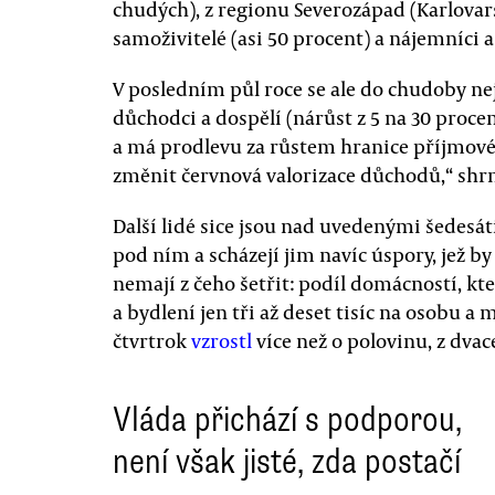
chudých), z regionu Severozápad (Karlovarsk
samoživitelé (asi 50 procent) a nájemníci 
V posledním půl roce se ale do chudoby nej
důchodci a dospělí (nárůst z 5 na 30 procen
a má prodlevu za růstem hranice příjmové
změnit červnová valorizace důchodů,“ shr
Další lidé sice jsou nad uvedenými šedesát
pod ním a scházejí jim navíc úspory, jež b
nemají z čeho šetřit: podíl domácností, kt
a bydlení jen tři až deset tisíc na osobu a 
čtvrtrok
vzrostl
více než o polovinu, z dvac
Vláda přichází s podporou,
není však jisté, zda postačí