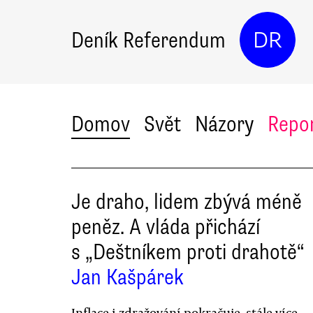
Deník Referendum
DR
Domov
Svět
Názory
Repo
Je draho, lidem zbývá méně
peněz. A vláda přichází
s „Deštníkem proti drahotě“
Jan Kašpárek
Inflace i zdražování pokračuje, stále více