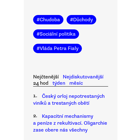
#
Chudoba
#
Důchody
#
Sociální politika
#
Vláda Petra Fialy
Nejčtenější
Nejdiskutovanější
24 hod
týden
měsíc
1.
Český orloj nepotrestaných
viníků a trestaných obětí
2.
Kapacitní mechanismy
a peníze z rekultivací. Oligarchie
zase obere nás všechny