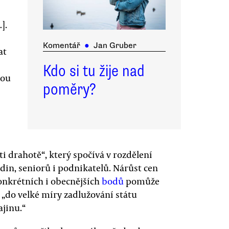
].
Komentář
●
Jan Gruber
at
Kdo si tu žije nad
sou
poměry?
i drahotě“, který spočívá v rozdělení
din, seniorů i podnikatelů. Nárůst cen
konkrétních i obecnějších
bodů
pomůže
á „do velké míry zadlužování státu
jinu.“