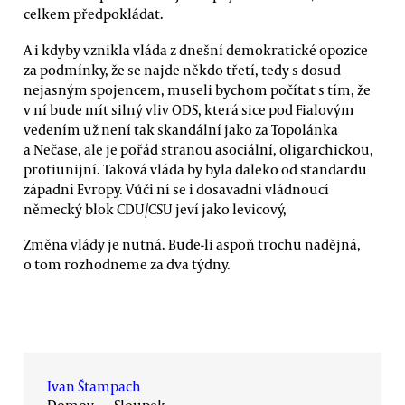
celkem předpokládat.
A i kdyby vznikla vláda z dnešní demokratické opozice
za podmínky, že se najde někdo třetí, tedy s dosud
nejasným spojencem, museli bychom počítat s tím, že
v ní bude mít silný vliv ODS, která sice pod Fialovým
vedením už není tak skandální jako za Topolánka
a Nečase, ale je pořád stranou asociální, oligarchickou,
protiunijní. Taková vláda by byla daleko od standardu
západní Evropy. Vůči ní se i dosavadní vládnoucí
německý blok CDU/CSU jeví jako levicový,
Změna vlády je nutná. Bude-li aspoň trochu nadějná,
o tom rozhodneme za dva týdny.
Ivan Štampach
Domov
→
Sloupek