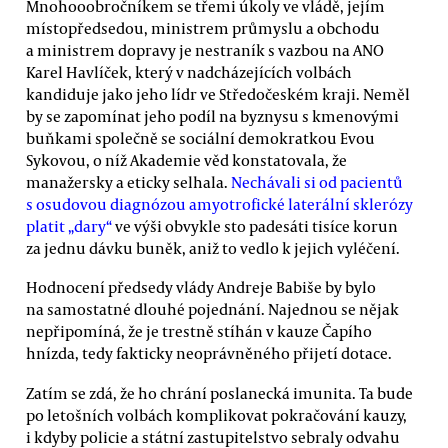
Mnohooobročníkem se třemi úkoly ve vládě, jejím
místopředsedou, ministrem průmyslu a obchodu
a ministrem dopravy je nestraník s vazbou na ANO
Karel Havlíček, který v nadcházejících volbách
kandiduje jako jeho lídr ve Středočeském kraji. Neměl
by se zapomínat jeho podíl na byznysu s kmenovými
buňkami společně se sociální demokratkou Evou
Sykovou, o níž Akademie věd konstatovala, že
manažersky a eticky selhala.
Nechávali si od pacientů
s osudovou diagnózou amyotrofické laterální sklerózy
platit „dary“
ve výši obvykle sto padesáti tisíce korun
za jednu dávku buněk, aniž to vedlo k jejich vyléčení.
Hodnocení předsedy vlády Andreje Babiše by bylo
na samostatné dlouhé pojednání. Najednou se nějak
nepřipomíná, že je trestně stíhán v kauze Čapího
hnízda, tedy fakticky neoprávněného přijetí dotace.
Zatím se zdá, že ho chrání poslanecká imunita. Ta bude
po letošních volbách komplikovat pokračování kauzy,
i kdyby policie a státní zastupitelstvo sebraly odvahu