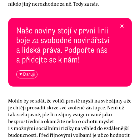
nikdo jiný nerozhodne za ně. Tedy za nás.
×
Naše noviny stojí v první linii
boje za svobodné novinářství
a lidská práva. Podpořte nás
a přidejte se k nám!
♥ Daruji
Mohlo by se zdát, že voliči prostě myslí na své zájmy a že
je chtějí prosadit skrze své zvolené zástupce. Není už
tak zcela jasné, jde-li o zájmy vsugerované jako
bezprostřední a okamžité nebo o ochotu myslet
i s možnými sociálními riziky na výhled do vzdálenější
budoucnosti. Před říjnovými volbami je už co hodnotit