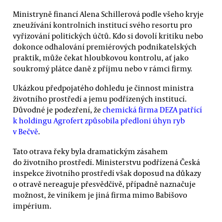
Ministryně financí Alena Schillerová podle všeho kryje
zneužívání kontrolních institucí svého resortu pro
vyřizování politických účtů. Kdo si dovolí kritiku nebo
dokonce odhalování premiérových podnikatelských
praktik, může čekat hloubkovou kontrolu, ať jako
soukromý plátce daně z příjmu nebo v rámci firmy.
Ukázkou předpojatého dohledu je činnost ministra
životního prostředí a jemu podřízených institucí.
Důvodné je podezření, že
chemická firma DEZA patřící
k holdingu Agrofert způsobila předloni úhyn ryb
v Bečvě
.
Tato otrava řeky byla dramatickým zásahem
do životního prostředí. Ministerstvu podřízená Česká
inspekce životního prostředí však doposud na důkazy
o otravě nereaguje přesvědčivě, případně naznačuje
možnost, že viníkem je jiná firma mimo Babišovo
impérium.