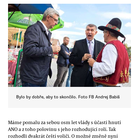
Bylo by dobře, aby to skončilo. Foto FB Andrej Babiš
Máme pomalu za sebou osm let vlády s účastí hnutí
ANO a z toho polovinu s jeho rozhodující rolí. Tak
rozhodli dvakrát čeští voliči. O možné změně nyní