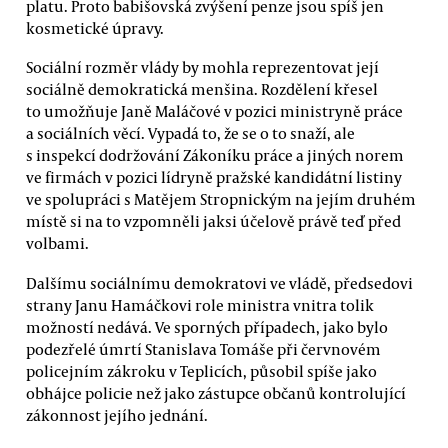
platu. Proto babišovská zvýšení penze jsou spíš jen
kosmetické úpravy.
Sociální rozměr vlády by mohla reprezentovat její
sociálně demokratická menšina. Rozdělení křesel
to umožňuje Janě Maláčové v pozici ministryně práce
a sociálních věcí. Vypadá to, že se o to snaží, ale
s inspekcí dodržování Zákoníku práce a jiných norem
ve firmách v pozici lídryně pražské kandidátní listiny
ve spolupráci s Matějem Stropnickým na jejím druhém
místě si na to vzpomněli jaksi účelově právě teď před
volbami.
Dalšímu sociálnímu demokratovi ve vládě, předsedovi
strany Janu Hamáčkovi role ministra vnitra tolik
možností nedává. Ve sporných případech, jako bylo
podezřelé úmrtí Stanislava Tomáše při červnovém
policejním zákroku v Teplicích, působil spíše jako
obhájce policie než jako zástupce občanů kontrolující
zákonnost jejího jednání.