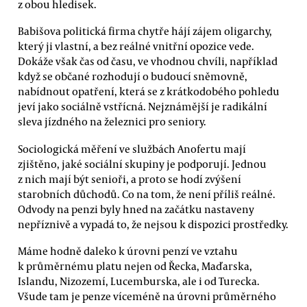
z obou hledisek.
Babišova politická firma chytře hájí zájem oligarchy,
který ji vlastní, a bez reálné vnitřní opozice vede.
Dokáže však čas od času, ve vhodnou chvíli, například
když se občané rozhodují o budoucí sněmovně,
nabídnout opatření, která se z krátkodobého pohledu
jeví jako sociálně vstřícná. Nejznámější je radikální
sleva jízdného na železnici pro seniory.
Sociologická měření ve službách Anofertu mají
zjištěno, jaké sociální skupiny je podporují. Jednou
z nich mají být senioři, a proto se hodí zvýšení
starobních důchodů. Co na tom, že není příliš reálné.
Odvody na penzi byly hned na začátku nastaveny
nepříznivě a vypadá to, že nejsou k dispozici prostředky.
Máme hodně daleko k úrovni penzí ve vztahu
k průměrnému platu nejen od Řecka, Maďarska,
Islandu, Nizozemí, Lucemburska, ale i od Turecka.
Všude tam je penze víceméně na úrovni průměrného