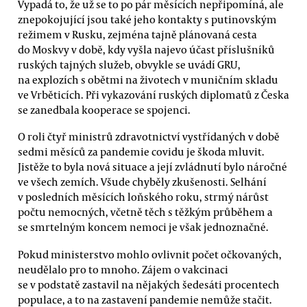
Vypadá to, že už se to po pár měsících nepřipomíná, ale
znepokojující jsou také jeho kontakty s putinovským
režimem v Rusku, zejména tajně plánovaná cesta
do Moskvy v době, kdy vyšla najevo účast příslušníků
ruských tajných služeb, obvykle se uvádí GRU,
na explozích s obětmi na životech v muničním skladu
ve Vrběticích. Při vykazování ruských diplomatů z Česka
se zanedbala kooperace se spojenci.
O roli čtyř ministrů zdravotnictví vystřídaných v době
sedmi měsíců za pandemie covidu je škoda mluvit.
Jistěže to byla nová situace a její zvládnutí bylo náročné
ve všech zemích. Všude chyběly zkušenosti. Selhání
v posledních měsících loňského roku, strmý nárůst
počtu nemocných, včetně těch s těžkým průběhem a
se smrtelným koncem nemoci je však jednoznačné.
Pokud ministerstvo mohlo ovlivnit počet očkovaných,
neudělalo pro to mnoho. Zájem o vakcinaci
se v podstatě zastavil na nějakých šedesáti procentech
populace, a to na zastavení pandemie nemůže stačit.