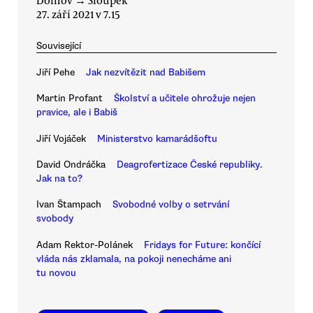
27. září 2021 v 7.15
Související
Jiří Pehe
Jak nezvítězit nad Babišem
Martin Profant
Školství a učitele ohrožuje nejen
pravice, ale i Babiš
Jiří Vojáček
Ministerstvo kamarádšoftu
David Ondráčka
Deagrofertizace České republiky.
Jak na to?
Ivan Štampach
Svobodné volby o setrvání
svobody
Adam Rektor-Polánek
Fridays for Future: končící
vláda nás zklamala, na pokoji nenecháme ani
tu novou