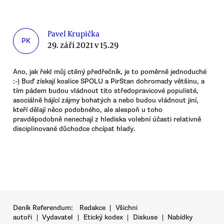
Pavel Krupička
PK
29. září 2021 v 15.29
Ano, jak řekl můj ctěný předřečník, je to poměrně jednoduché
:-) Buď získají koalice SPOLU a PirStan dohromady většinu, a
tím pádem budou vládnout tito středopravicové populisté,
asociálně hájící zájmy bohatých a nebo budou vládnout jiní,
kteří dělají něco podobného, ale alespoň u toho
pravděpodobně nenechají z hlediska volební účasti relativně
disciplinované důchodce chcípat hlady.
Deník Referendum:
Redakce
|
Všichni
autoři
|
Vydavatel
|
Etický kodex
|
Diskuse
|
Nabídky