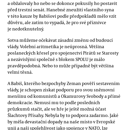
a obžalovaly ho nebo se dokonce pokusily ho postavit
před trestní senát. Hanebné zneužití vlastního syna
v této kauze by Babišovi podle předpokladů mělo vzít
důvěru, ale zatím to vypadá, že pro své příznivce
je nedotknutelný.
Sotva můžeme očekávat zásadní změnu od budoucí
vlády. Volební aritmetika je neúprosná. Většina
poslaneckých křesel pro spojenectví Pirátů se Starosty
a nezávislými společně s blokem SPOLU je málo
pravděpodobná. Nebo to může případně být většina
velmi těsná.
A Babiš, kterého bezpochyby Zeman pověří sestavením
vlády, je schopen získat podporu pro svou sněmovní
menšinu od komunistů a Okamurovy Svobody a přímé
demokracie. Nemusí mu to podle posledních
průzkumů stačit, ale ve hře je ještě možná účast
Šlachtovy Přísahy. Nebyla by to podpora zadarmo. Jaké
by měla devastační dopady na naše místo v Evropské
unii a naši spolehlivost jako spojence v NATO, lze