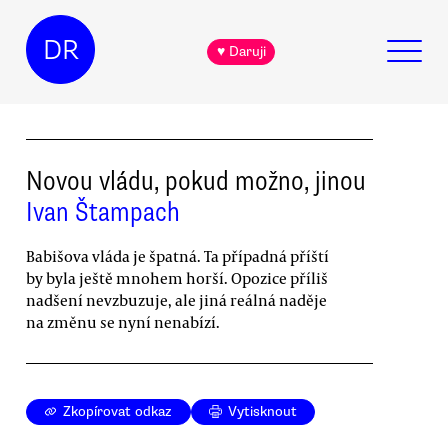
DR
♥ Daruji
Novou vládu, pokud možno, jinou
Ivan Štampach
Babišova vláda je špatná. Ta případná příští
by byla ještě mnohem horší. Opozice příliš
nadšení nevzbuzuje, ale jiná reálná naděje
na změnu se nyní nenabízí.
Zkopírovat odkaz
Vytisknout