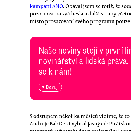
kampaní ANO
. Obával jsem se totiž, že s
pozornost na svá hesla a další strany vče
místo prosazování svého programu pouze
Naše noviny stojí v první l
novinářství a lidská práva.
se k nám!
♥ Daruji
S odstupem několika měsíců vidíme, že to
Andreje Babiše si vybral jasný cíl: Pirátsko