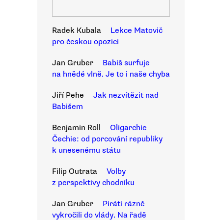
Radek Kubala
Lekce Matovič
pro českou opozici
Jan Gruber
Babiš surfuje
na hnědé vlně. Je to i naše chyba
Jiří Pehe
Jak nezvítězit nad
Babišem
Benjamin Roll
Oligarchie
Čechie: od porcování republiky
k unesenému státu
Filip Outrata
Volby
z perspektivy chodníku
Jan Gruber
Piráti rázně
vykročili do vlády. Na řadě