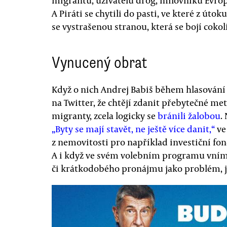
migrantů, uživatelů drog, milovníků Evr
A Piráti se chytili do pasti, ve které z útok
se vystrašenou stranou, která se bojí cokol
Vynucený obrat
Když o nich Andrej Babiš během hlasování
na Twitter, že chtějí zdanit přebytečné m
migranty, zcela logicky se
bránili žalobou
.
„Byty se mají stavět, ne ještě více danit,“
ve
z nemovitosti pro například investiční fo
A i když ve svém volebním programu vníma
či krátkodobého pronájmu jako problém, 