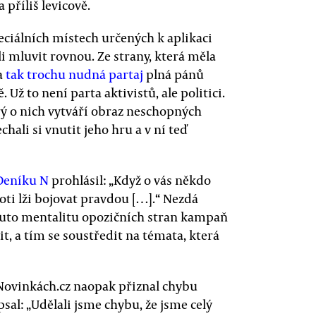
 příliš levicově.
eciálních místech určených k aplikaci
i mluvit rovnou. Ze strany, která měla
a
tak trochu nudná partaj
plná pánů
 Už to není parta aktivistů, ale politici.
erý o nich vytváří obraz neschopných
hali si vnutit jeho hru a v ní teď
Deníku N
prohlásil: „Když o vás někdo
roti lži bojovat pravdou […].“ Nezdá
tuto mentalitu opozičních stran kampaň
t, a tím se soustředit na témata, která
 Novinkách.cz naopak přiznal chybu
l: „Udělali jsme chybu, že jsme celý