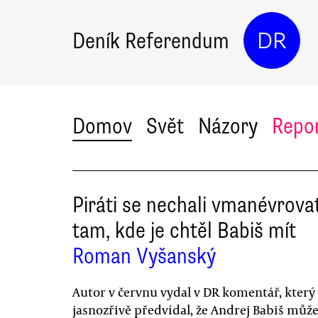
Deník Referendum
DR
Domov
Svět
Názory
Repo
Piráti se nechali vmanévrova
tam, kde je chtěl Babiš mít
Roman Vyšanský
Autor v červnu vydal v DR komentář, který
jasnozřivě předvídal, že Andrej Babiš můž