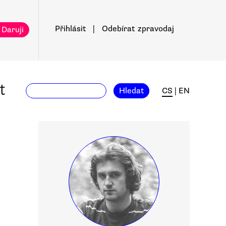
Přihlásit
|
Odebírat
zpravodaj
 Daruji
t
Hledat
CS
|
EN