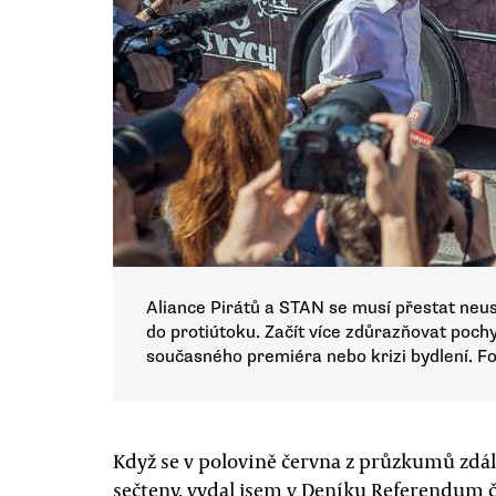
Aliance Pirátů a STAN se musí přestat neus
do protiútoku. Začít více zdůrazňovat poch
současného premiéra nebo krizi bydlení. F
Když se v polovině června z průzkumů zdálo
sečteny, vydal jsem v Deníku Referendum 