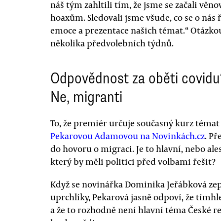
náš tým zahltili tím, že jsme se začali věno
hoaxům. Sledovali jsme všude, co se o nás ř
emoce a prezentace našich témat.“ Otázkou 
několika předvolebních týdnů.
Odpovědnost za oběti covidu
Ne, migranti
To, že premiér určuje současný kurz témat
Pekarovou Adamovou na Novinkách.cz
. P
do hovoru o migraci. Je to hlavní, nebo al
který by měli politici před volbami řešit?
Když se novinářka Dominika Jeřábková zep
uprchlíky, Pekarová jasně odpoví, že tímh
a že to rozhodně není hlavní téma České rep