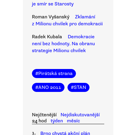
je smír se Starosty
Roman Vyšanský
Zklamání
z Milionu chvilek pro demokracii
Radek Kubala
Demokracie
není bez hodnoty. Na obranu
strategie Milionu chvilek
#
Pirátská strana
#
ANO 2011
#
STAN
Nejčtenější
Nejdiskutovanější
24 hod
týden
měsíc
1.
Brno chystá akční plán