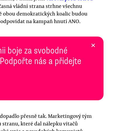
oučasná vládní strana strhne všechnu
tně obou demokratických koalic budou
 odpovídat na kampaň hnutí ANO.
×
inii boje za svobodné
 Podpořte nás a přidejte
 dopadlo přesně tak. Marketingový tým
u stranu, které dal nálepku vítačů