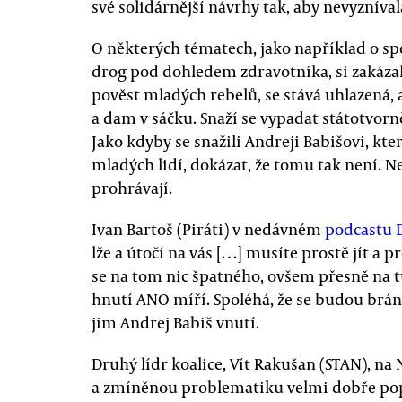
své solidárnější návrhy tak, aby nevyznívala
O některých tématech, jako například o sp
drog pod dohledem zdravotníka, si zakázal
pověst mladých rebelů, se stává uhlazená, 
a dam v sáčku. Snaží se vypadat státotvorně.
Jako kdyby se snažili Andreji Babišovi, kt
mladých lidí, dokázat, že tomu tak není. Nec
prohrávají.
Ivan Bartoš (Piráti) v nedávném
podcastu 
lže a útočí na vás […] musíte prostě jít a p
se na tom nic špatného, ovšem přesně na 
hnutí ANO míří. Spoléhá, že se budou bráni
jim Andrej Babiš vnutí.
Druhý lídr koalice, Vít Rakušan (STAN), na
a zmíněnou problematiku velmi dobře popsa