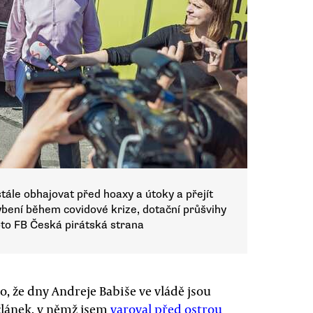
tále obhajovat před hoaxy a útoky a přejít
ybení během covidové krize, dotační průšvihy
oto FB Česká pirátská strana
, že dny Andreje Babiše ve vládě jsou
článek, v němž jsem
varoval před ostrou