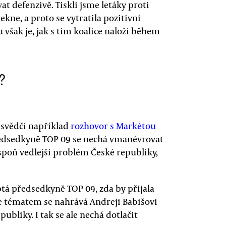
vat defenzivě. Tiskli jsme letáky proti
ekne, a proto se vytratila pozitivní
však je, jak s tím koalice naloží během
?
 svědčí například
rozhovor s Markétou
ředsedkyně TOP 09 se nechá vmanévrovat
espoň vedlejší problém České republiky,
tá předsedkyně TOP 09, zda by přijala
le tématem se nahrává Andreji Babišovi
ubliky. I tak se ale nechá dotlačit