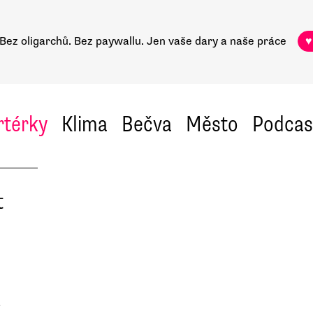
Bez oligarchů. Bez paywallu.
Jen vaše dary a naše práce
♥
rtérky
Klima
Bečva
Město
Podcas
t
e