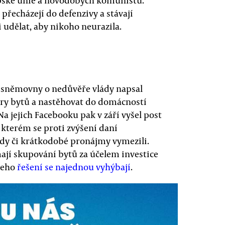
opské unie a novodobých komunistů.
u přecházejí do defenzivy a stávají
i udělat, aby nikoho neurazila.
 sněmovny o nedůvěře vlády napsal
etry bytů a nastěhovat do domácností
 Na jejich Facebooku pak v září vyšel post
 kterém se proti zvýšení daní
ndy či krátkodobé pronájmy vymezili.
jí skupování bytů za účelem investice
jeho
řešení se najednou vyhýbají
.