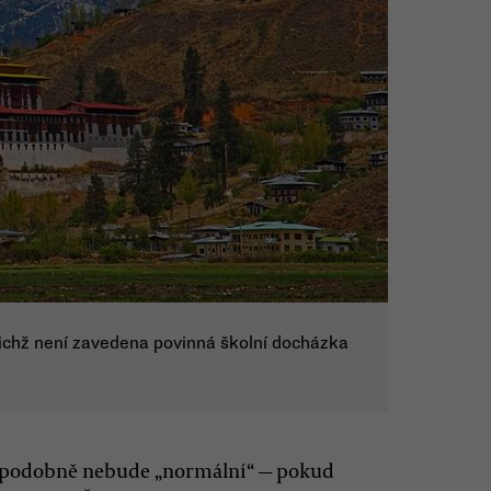
nichž není zavedena povinná školní docházka
vděpodobně nebude „normální“ — pokud