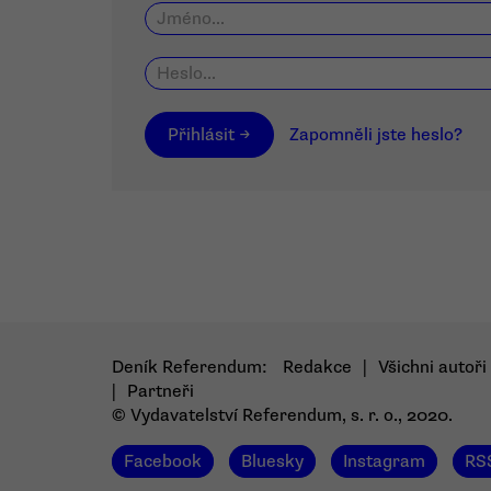
Přihlásit →
Zapomněli jste heslo?
Deník Referendum:
Redakce
|
Všichni autoři
|
Partneři
© Vydavatelství Referendum, s. r. o., 2020.
Facebook
Bluesky
Instagram
RS