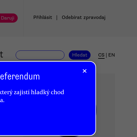
Přihlásit
|
Odebírat
zpravodaj
 Daruji
t
Hledat
CS
|
EN
×
 Referendum
terý zajistí hladký chod
a.