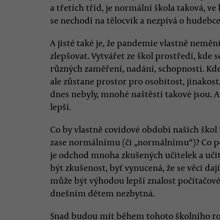
a třetích tříd, je normální škola taková, ve
se nechodí na tělocvik a nezpívá o hudebce
A jisté také je, že pandemie vlastně nemění
zlepšovat. Vytvářet ze škol prostředí, kde
různých zaměření, nadání, schopností. Kd
ale zůstane prostor pro osobitost, jinakost
dnes nebyly, mnohé naštěstí takové jsou. A
lepší.
Co by vlastně covidové období našich ško
zase normálnímu (či „normálnímu“)? Co poz
je odchod mnoha zkušených učitelek a uči
být zkušenost, byť vynucená, že se věci dají 
může být výhodou lepší znalost počítačové
dnešním dětem nezbytná.
Snad budou mít během tohoto školního roku