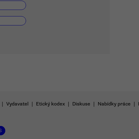
|
Vydavatel
|
Etický kodex
|
Diskuse
|
Nabídky práce
|
S