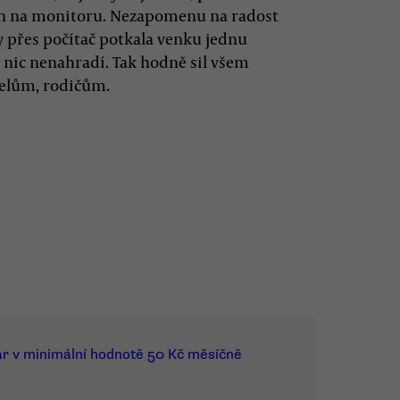
jen na monitoru. Nezapomenu na radost
y přes počítač potkala venku jednu
y nic nenahradí. Tak hodně sil všem
telům, rodičům.
ar v minimální hodnotě 50 Kč měsíčně