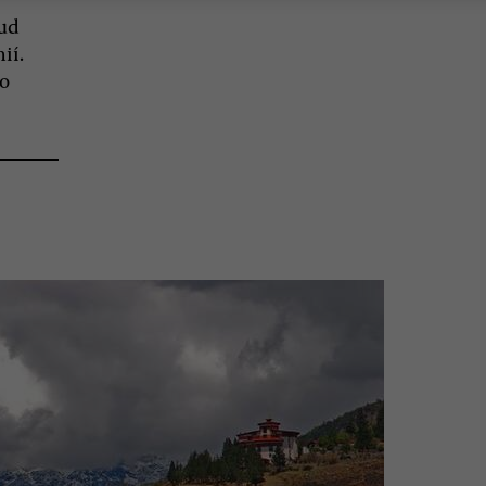
ud
ií.
ko