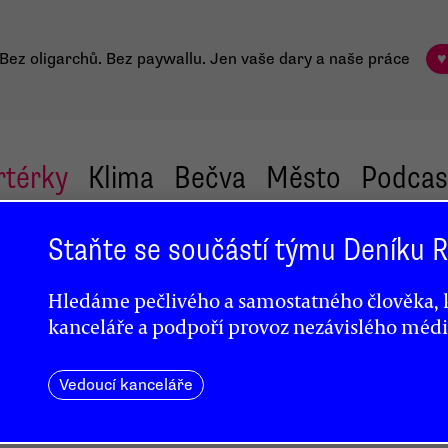
Bez oligarchů. Bez paywallu.
Jen vaše dary a naše práce
♥
rtérky
Klima
Bečva
Město
Podcas
Staňte se součástí týmu Deníku
Hledáme pečlivého a samostatného člověka, k
kanceláře a podpoří provoz nezávislého médi
Vedoucí kanceláře