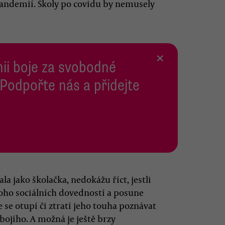
pandemií. Školy po covidu by nemusely
×
inii boje za svobodné
 Podpořte nás a přidejte
a jako školačka, nedokážu říct, jestli
noho sociálních dovedností a posune
 se otupí či ztratí jeho touha poznávat
obojího. A možná je ještě brzy