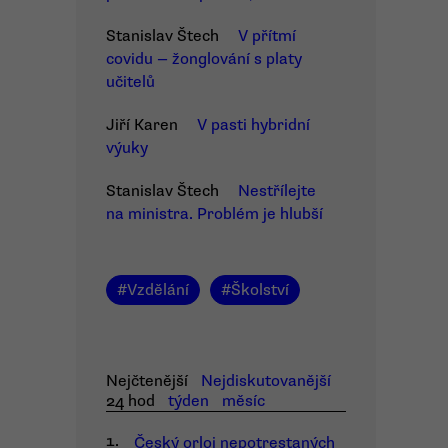
Stanislav Štech
V přítmí
covidu — žonglování s platy
učitelů
Jiří Karen
V pasti hybridní
výuky
Stanislav Štech
Nestřílejte
na ministra. Problém je hlubší
#
Vzdělání
#
Školství
Nejčtenější
Nejdiskutovanější
24 hod
týden
měsíc
1.
Český orloj nepotrestaných