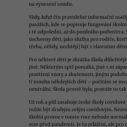
na vynesení soudu.
Vždy, když čtu pravidelné informační maily
pasážích, kde se popisuje fungování školní
i té odpolední, až do pozdního podvečera. Š
úschovny dětí, jako služba pro rodiče, kte
třeba, někdy, nechtějí) být s vlastními dět
Pro některé děti je zkrátka škola důležitější
jiné. Některým spíš pomáhá, jiné s ní zápa
pozitivní vzory a zkušenosti, jiným podobně
U mnoha někdejších dětí — počítám se mezi
neutrální. Škola prostě byla, protože to ta
Už rok a půl zasahuje české školy covidová
může být druhým celým covidovým. Nemusí, 
školní provoz v tomto roce nebude normá
stav před pandemií. Je to zvláštní, ale pro