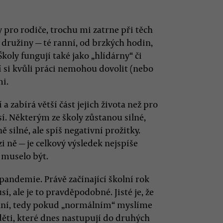
 pro rodiče, trochu mi zatrne při těch
 družiny — té ranní, od brzkých hodin,
koly fungují také jako „hlídárny“ či
ří si kvůli práci nemohou dovolit (nebo
mi.
 a zabírá větší část jejich života než pro
sí. Některým ze školy zůstanou silné,
 silné, ale spíš negativní prožitky.
 ně — je celkový výsledek nejspíše
k muselo být.
 pandemie. Právě začínající školní rok
ale je to pravděpodobné. Jisté je, že
lní, tedy pokud „normálním“ myslíme
 děti, které dnes nastupují do druhých