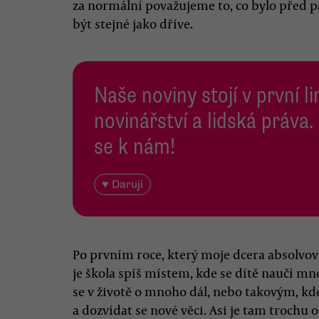
za normální považujeme to, co bylo před 
být stejné jako dříve.
Naše noviny stojí v první l
novinářství a lidská práva.
se k nám!
♥ Daruji
Po prvním roce, který moje dcera absolvoval
je škola spíš místem, kde se dítě naučí m
se v životě o mnoho dál, nebo takovým, kde
a dozvídat se nové věci. Asi je tam trochu 