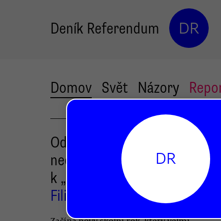
Deník Referendum
DR
Domov
Svět
Názory
Repo
Od nového školního roku
DR
nečekejme jen návrat
k „normálu“. Chtějme víc
Filip Outrata
Začíná nový školní rok, který velmi