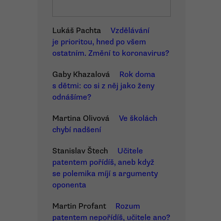
Lukáš Pachta
Vzdělávání
je prioritou, hned po všem
ostatním. Změní to koronavirus?
Gaby Khazalová
Rok doma
s dětmi: co si z něj jako ženy
odnášíme?
Martina Olivová
Ve školách
chybí nadšení
Stanislav Štech
Učitele
patentem pořídíš, aneb když
se polemika míjí s argumenty
oponenta
Martin Profant
Rozum
patentem nepořídíš, učitele ano?