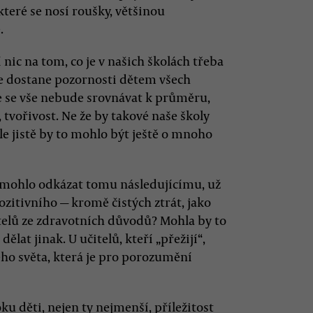
 které se nosí roušky, většinou
.
 nic na tom, co je v našich školách třeba
 se dostane pozornosti dětem všech
e se vše nebude srovnávat k průměru,
, tvořivost. Ne že by takové naše školy
le jistě by to mohlo být ještě o mnoho
l mohlo odkázat tomu následujícímu, už
itivního — kromě čistých ztrát, jako
telů ze zdravotních důvodů? Mohla by to
dělat jinak. U učitelů, kteří „přežijí“,
ho světa, která je pro porozumění
 děti, nejen ty nejmenší, příležitost