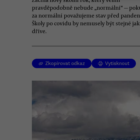
pravděpodobně nebude „normální“ — pok
za normální považujeme stav před pandem
Školy po covidu by nemusely být stejné ja
dříve.
Zkopírovat odkaz
Vytisknout