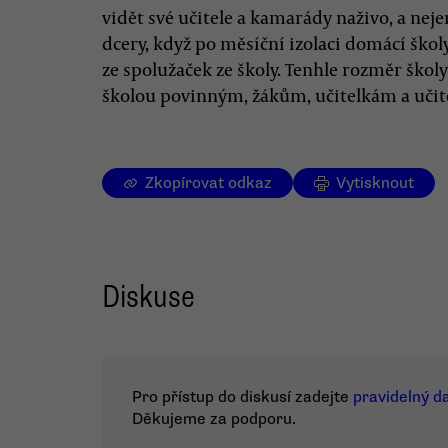
vidět své učitele a kamarády naživo, a ne
dcery, když po měsíční izolaci domácí škol
ze spolužaček ze školy. Tenhle rozměr škol
školou povinným, žákům, učitelkám a uči
Zkopírovat odkaz
Vytisknout
Diskuse
Pro přístup do diskusí zadejte
pravidelný d
Děkujeme za podporu.