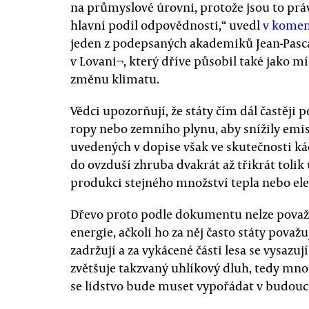
na průmyslové úrovni, protože jsou to práv
hlavní podíl odpovědnosti,“ uvedl
v komen
jeden z podepsaných akademiků Jean-Pascal
v Lovani¬, který dříve působil také jako 
změnu klimatu.
Vědci upozorňují, že státy čím dál častěji 
ropy nebo zemního plynu, aby snížily emis
uvedených v dopise však ve skutečnosti kác
do ovzduší zhruba dvakrát až třikrát tolik 
produkci stejného množství tepla nebo ele
Dřevo proto podle dokumentu nelze považo
energie, ačkoli ho za něj často státy považ
zadržují a za vykácené části lesa se vysazuj
zvětšuje takzvaný uhlíkový dluh, tedy mno
se lidstvo bude muset vypořádat v budouc