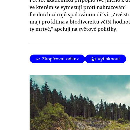
ve kterém se vymezují proti nahrazování
fosilních zdrojů spalováním dříví. „Živé s
mají pro klima a biodiverzitu větší hodno
ty mrtvé,“ apelují na světové politiky.
Zkopírovat odkaz
Vytisknout