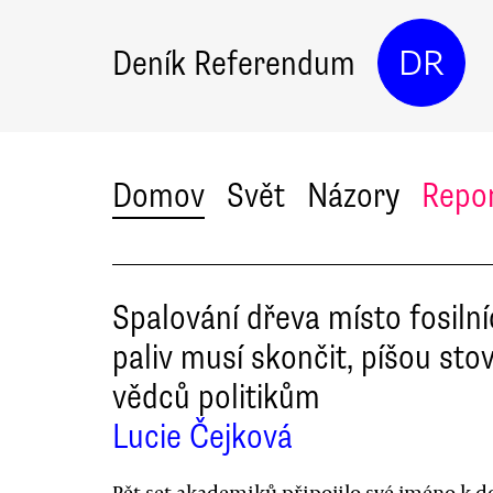
Deník Referendum
DR
Domov
Svět
Názory
Repo
Spalování dřeva místo fosiln
paliv musí skončit, píšou sto
vědců politikům
Lucie Čejková
Pět set akademiků připojilo své jméno k d