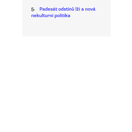
5.
Padesát odstínů lži a nová
nekulturní politika