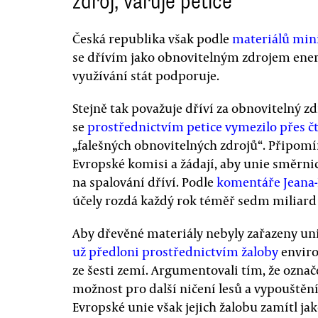
zdroj, varuje petice
Česká republika však podle
materiálů min
se dřívím jako obnovitelným zdrojem energ
využívání stát podporuje.
Stejně tak považuje dříví za obnovitelný z
se
prostřednictvím petice vymezilo přes čty
„falešných obnovitelných zdrojů“. Připomín
Evropské komisi a žádají, aby unie směrnic
na spalování dříví. Podle
komentáře Jeana-
účely rozdá každý rok téměř sedm miliard 
Aby dřevěné materiály nebyly zařazeny uni
už předloni prostřednictvím žaloby
enviro
ze šesti zemí. Argumentovali tím, že označ
možnost pro další ničení lesů a vypouštěn
Evropské unie však jejich žalobu zamítl j