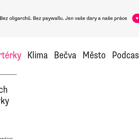
Bez oligarchů. Bez paywallu.
Jen vaše dary a naše práce
♥
rtérky
Klima
Bečva
Město
Podcas
ích
vky
opisu,