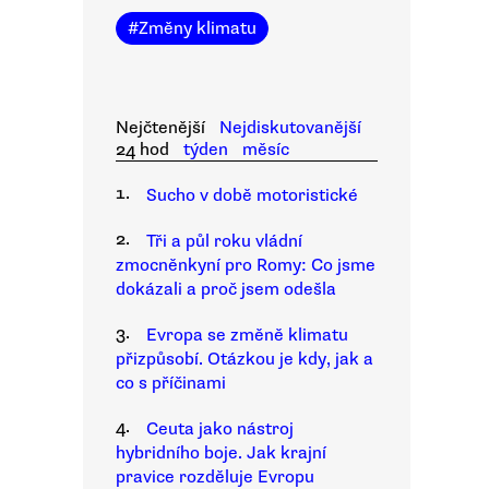
#
Změny klimatu
Nejčtenější
Nejdiskutovanější
24 hod
týden
měsíc
1.
Sucho v době motoristické
2.
Tři a půl roku vládní
zmocněnkyní pro Romy: Co jsme
dokázali a proč jsem odešla
3.
Evropa se změně klimatu
přizpůsobí. Otázkou je kdy, jak a
co s příčinami
4.
Ceuta jako nástroj
hybridního boje. Jak krajní
pravice rozděluje Evropu