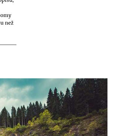
tromy
tu než