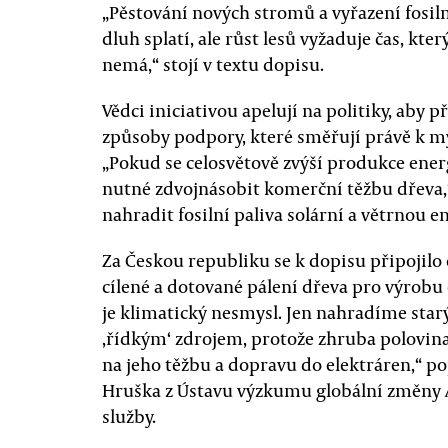
„Pěstování nových stromů a vyřazení fosil
dluh splatí, ale růst lesů vyžaduje čas, kte
nemá,“ stojí v textu dopisu.
Vědci iniciativou apelují na politiky, aby 
způsoby podpory, které směřují právě k mýc
„Pokud se celosvětově zvýší produkce energ
nutné zdvojnásobit komerční těžbu dřeva,“
nahradit fosilní paliva solární a větrnou en
Za Českou republiku se k dopisu připojilo 
cílené a dotované pálení dřeva pro výrobu 
je klimatický nesmysl. Jen nahradíme starý 
‚řídkým‘ zdrojem, protože zhruba polovina
na jeho těžbu a dopravu do elektráren,“ 
Hruška z Ústavu výzkumu globální změny 
služby.