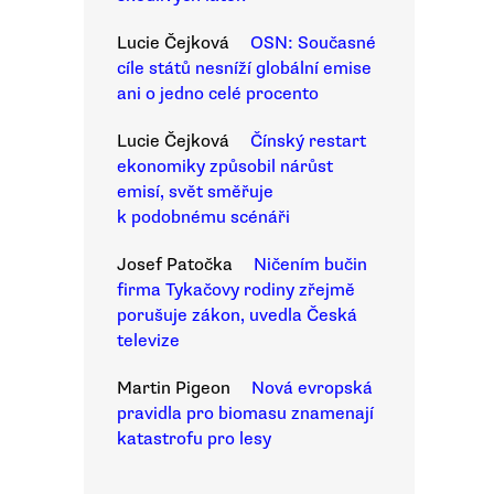
Lucie Čejková
OSN: Současné
cíle států nesníží globální emise
ani o jedno celé procento
Lucie Čejková
Čínský restart
ekonomiky způsobil nárůst
emisí, svět směřuje
k podobnému scénáři
Josef Patočka
Ničením bučin
firma Tykačovy rodiny zřejmě
porušuje zákon, uvedla Česká
televize
Martin Pigeon
Nová evropská
pravidla pro biomasu znamenají
katastrofu pro lesy