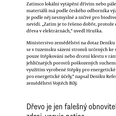
Zatímco lokální vytápění dřívím nebo pál
materiálů má podle českého odborníka výz
je podle něj nesmyslné a ničivé pro biodiv
nevidí. „Zatím je to řešeno dobře, protož
dřeva v elektrárnách,“ uvedl Hruška.
Ministerstvo zemědělství na dotaz Deníku
se v tuzemsku sázení stromů určených ke 
pouze štěpkování nebo drcení klestu v rá
jehličnatých porostů poškozených suchem
využitím vyrobené štěpky pro energetické
pro energetické účely,“ napsal Deníku Re
zemědělství Vojtěch Bílý.
Dřevo je jen falešný obnovite