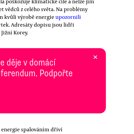
la poškozuje klimatické cíle a nelze jím
set vědců z celého světa. Na problémy
n kvůli výrobě energie
upozornili
ek. Adresáty dopisu jsou lídři
Jižní Korey.
×
se děje v domácí
 Referendum. Podpořte
i energie spalováním dříví