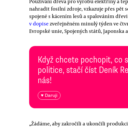
Používání dřeva pro výrobu elektřiny a tep
nahradit fosilní zdroje, vzkazuje přes pět 
spojené s kácením lesů a spalováním dřevi
v dopise
zveřejněném minulý týden ve čtvrt
Evropské unie, Spojených států, Japonska a 
Když chcete pochopit, co 
politice, stačí číst Deník
nás!
♥ Daruji
„Žádáme, aby zakročili a ukončili produkc