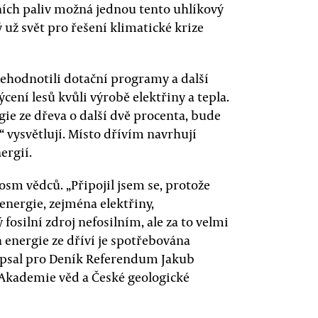
ních paliv možná jednou tento uhlíkový
rý už svět pro řešení klimatické krize
přehodnotili dotační programy a další
ení lesů kvůli výrobě elektřiny a tepla.
ie ze dřeva o další dvě procenta, bude
 vysvětlují. Místo dřívím navrhují
ergií.
osm vědců. „Připojil jsem se, protože
energie, zejména elektřiny,
fosilní zdroj nefosilním, ale za to velmi
 energie ze dříví je spotřebována
popsal pro Deník Referendum Jakub
Akademie věd a České geologické