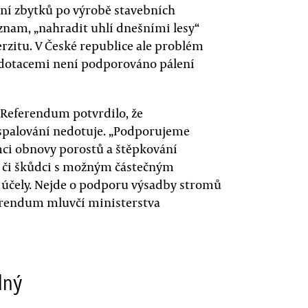
ení zbytků po výrobě stavebních
nam, „nahradit uhlí dnešními lesy“
erzitu. V České republice ale problém
e dotacemi není podporováno pálení
 Referendum potvrdilo, že
spalování nedotuje. „Podporujeme
mci obnovy porostů a štěpkování
 či škůdci s možným částečným
 účely. Nejde o podporu výsadby stromů
ferendum mluvčí ministerstva
lný