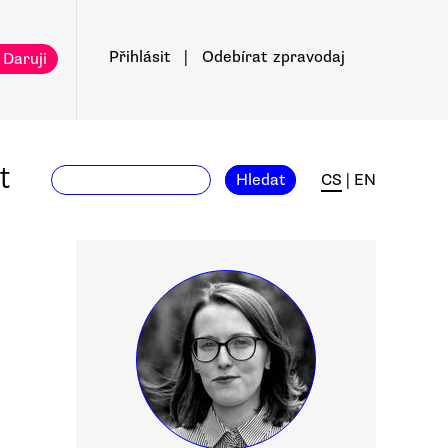
Přihlásit
|
Odebírat
zpravodaj
 Daruji
t
Hledat
CS
|
EN