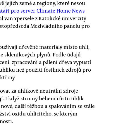
ě jejich země a regiony, které nesou
táři pro server Climate Home News
 van Ypersele z Katolické univerzity
místopředseda Mezivládního panelu pro
používají dřevěné materiály místo uhlí,
e skleníkových plynů. Podle údajů
ení, zpracování a pálení dřeva vypustí
uhlíku než použití fosilních zdrojů pro
ktřiny.
vat za uhlíkově neutrální zdroje
ují. I když stromy během růstu uhlík
í nové, další těžbou a spalováním se stále
žství oxidu uhličitého, se kterým
nosti.