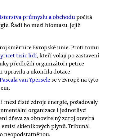
isterstva průmyslu a obchodu
počítá
ie. Řadí ho mezi biomasu, jejíž
droj směrnice Evropské unie. Proti tomu
řicet tisíc lidí
, kteří volají po zastavení
ky předložili organizátoři petice
i upravila a ukončila dotace
Pascala van Ypersele
se v Evropě na tyto
eur.
í mezi čisté zdroje energie, požadovaly
nmentální organizace i jednotlivci
ení dřeva za obnovitelný zdroj otevírá
í emisí skleníkových plynů. Tribunál
ako neopodstatněnou.