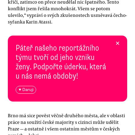
křičí, zatímco on přece neudělal nic špatného. Tento
konflikt jsem řešila mnohokrát. Všem se potom
ulevilo,“ vypráví o svých zkušenostech usměvavá čecho-
syřanka Karin Atassi.
×
Páteř našeho reportážního
týmu tvoří od jeho vzniku
ženy. Podpořte úderku, která
u nás nemá obdoby!
♥ Daruji
Brno má sice pověst věčně druhého města, ale v oblasti
práce na soužití české majority s cizinci může udělit
Praze — a ostatně i všem ostatním městům v českých