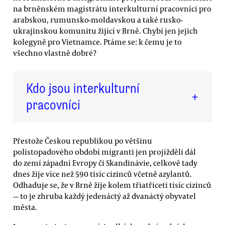
na brněnském magistrátu interkulturní pracovníci pro
arabskou, rumunsko-moldavskou a také rusko-
ukrajinskou komunitu žijící v Brně. Chybí jen jejich
kolegyně pro Vietnamce. Ptáme se: k čemu je to
všechno vlastně dobré?
Kdo jsou interkulturní
+
pracovníci
Přestože Českou republikou po většinu
polistopadového období migranti jen projížděli dál
do zemí západní Evropy či Skandinávie, celkově tady
dnes žije více než 590 tisíc cizinců včetně azylantů.
Odhaduje se, že v Brně žije kolem třiatřiceti tisíc cizinců
— to je zhruba každý jedenáctý až dvanáctý obyvatel
města.