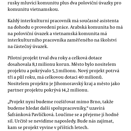
rusky mluvící komunitu plus dva poloviční úvazky pro
komunitu vietnamskou.
Každý interkulturní pracovník má současně asistenta
na dohodu o provedení práce. Arabská komunita ho má
na poloviční úvazek a vietnamská komunita má
interkulturního pracovníka zaměřeného na školství
na částečný úvazek.
Pilotní projekt trval dva roky a celková dotace
dosahovala 8,1 milionu korun. Město bylo nositelem
projektu a pokrývalo 5,3 milionu. Nový projekt potrvá
tři a půl roku, má celkovou dotaci 40 milionů.
Nositelem projektu je Jihomoravský kraj a město jako
partner projektu pokrývá 14,2 milionu.
„Projekt nyní budeme rozšiřovat mimo Brno, takže
budeme hledat další spolupracovníky,“ uzavírá
Šafránková Pavlíčková. Loučíme se a přejeme jí hodně
sil. Určitě se nevidíme naposledy. Bude nás zajímat,
kam se projekt vyvine v příštích letech.