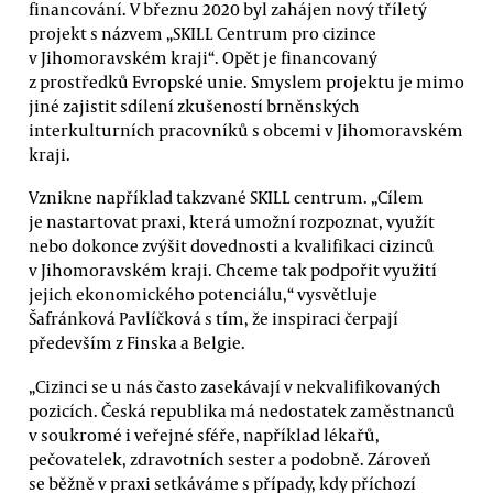
financování. V březnu 2020 byl zahájen nový tříletý
projekt s názvem „SKILL Centrum pro cizince
v Jihomoravském kraji“. Opět je financovaný
z prostředků Evropské unie. Smyslem projektu je mimo
jiné zajistit sdílení zkušeností brněnských
interkulturních pracovníků s obcemi v Jihomoravském
kraji.
Vznikne například takzvané SKILL centrum. „Cílem
je nastartovat praxi, která umožní rozpoznat, využít
nebo dokonce zvýšit dovednosti a kvalifikaci cizinců
v Jihomoravském kraji. Chceme tak podpořit využití
jejich ekonomického potenciálu,“ vysvětluje
Šafránková Pavlíčková s tím, že inspiraci čerpají
především z Finska a Belgie.
„Cizinci se u nás často zasekávají v nekvalifikovaných
pozicích. Česká republika má nedostatek zaměstnanců
v soukromé i veřejné sféře, například lékařů,
pečovatelek, zdravotních sester a podobně. Zároveň
se běžně v praxi setkáváme s případy, kdy příchozí