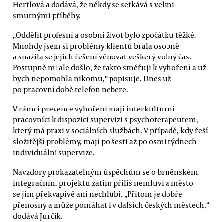
Hertlová a dodává, že někdy se setkává s velmi
smutnými příběhy.
„Oddělit profesní a osobní život bylo zpočátku těžké.
Mnohdy jsem si problémy klientů brala osobně
a snažila se jejich řešení věnovat veškerý volný čas.
Postupně mi ale došlo, že takto směřuji k vyhoření a už
bych nepomohla nikomu,“ popisuje. Dnes už
po pracovní době telefon nebere.
V rámci prevence vyhoření mají interkulturní
pracovníci k dispozici supervizi s psychoterapeutem,
který má praxi v sociálních službách. V případě, kdy řeší
složitější problémy, mají po šesti až po osmi týdnech
individuální supervize.
Navzdory prokazatelným úspěchům se o brněnském
integračním projektu zatím příliš nemluví a město
se jím překvapivě ani nechlubí. „Přitom je dobře
přenosný a může pomáhat i v dalších českých městech,“
dodává Jurčík.