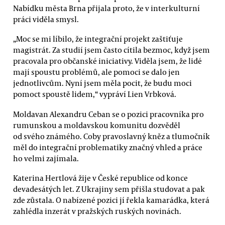
Nabídku města Brna přijala proto, že v interkulturní
práci viděla smysl.
„Moc se mi líbilo, že integrační projekt zaštiťuje
magistrát. Za studií jsem často cítila bezmoc, když jsem
pracovala pro občanské iniciativy. Viděla jsem, že lidé
mají spoustu problémů, ale pomoci se dalo jen
jednotlivcům. Nyní jsem měla pocit, že budu moci
pomoct spoustě lidem,“ vypráví Lien Vrbková.
Moldavan Alexandru Ceban se o pozici pracovníka pro
rumunskou a moldavskou komunitu dozvěděl
od svého známého. Coby pravoslavný kněz a tlumočník
měl do integrační problematiky značný vhled a práce
ho velmi zajímala.
Katerina Hertlová žije v České republice od konce
devadesátých let. Z Ukrajiny sem přišla studovat a pak
zde zůstala. O nabízené pozici jí řekla kamarádka, která
zahlédla inzerát v pražských ruských novinách.