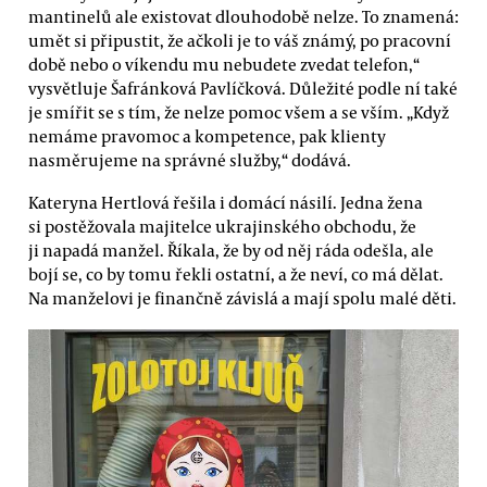
mantinelů ale existovat dlouhodobě nelze. To znamená:
umět si připustit, že ačkoli je to váš známý, po pracovní
době nebo o víkendu mu nebudete zvedat telefon,“
vysvětluje Šafránková Pavlíčková. Důležité podle ní také
je smířit se s tím, že nelze pomoc všem a se vším. „Když
nemáme pravomoc a kompetence, pak klienty
nasměrujeme na správné služby,“ dodává.
Kateryna Hertlová řešila i domácí násilí. Jedna žena
si postěžovala majitelce ukrajinského obchodu, že
ji napadá manžel. Říkala, že by od něj ráda odešla, ale
bojí se, co by tomu řekli ostatní, a že neví, co má dělat.
Na manželovi je finančně závislá a mají spolu malé děti.