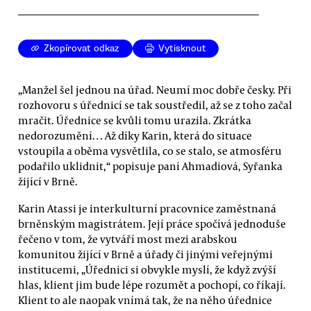
Zkopírovat odkaz
Vytisknout
„Manžel šel jednou na úřad. Neumí moc dobře česky. Při
rozhovoru s úřednicí se tak soustředil, až se z toho začal
mračit. Úřednice se kvůli tomu urazila. Zkrátka
nedorozumění… Až díky Karin, která do situace
vstoupila a oběma vysvětlila, co se stalo, se atmosféru
podařilo uklidnit,“ popisuje paní Ahmadiová, Syřanka
žijící v Brně.
Karin Atassi je interkulturní pracovnice zaměstnaná
brněnským magistrátem. Její práce spočívá jednoduše
řečeno v tom, že vytváří most mezi arabskou
komunitou žijící v Brně a úřady či jinými veřejnými
institucemi, „Úřednici si obvykle myslí, že když zvýší
hlas, klient jim bude lépe rozumět a pochopí, co říkají.
Klient to ale naopak vnímá tak, že na něho úřednice