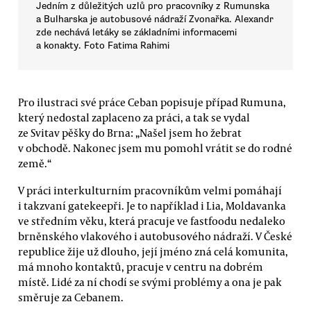
Jedním z důležitých uzlů pro pracovníky z Rumunska
a Bulharska je autobusové nádraží Zvonařka. Alexandr
zde nechává letáky se základními informacemi
a konakty. Foto Fatima Rahimi
Pro ilustraci své práce Ceban popisuje případ Rumuna,
který nedostal zaplaceno za práci, a tak se vydal
ze Svitav pěšky do Brna: „Našel jsem ho žebrat
v obchodě. Nakonec jsem mu pomohl vrátit se do rodné
země.“
V práci interkulturním pracovníkům velmi pomáhají
i takzvaní gatekeepři. Je to například i Lia, Moldavanka
ve středním věku, která pracuje ve fastfoodu nedaleko
brněnského vlakového i autobusového nádraží. V České
republice žije už dlouho, její jméno zná celá komunita,
má mnoho kontaktů, pracuje v centru na dobrém
místě. Lidé za ní chodí se svými problémy a ona je pak
směruje za Cebanem.