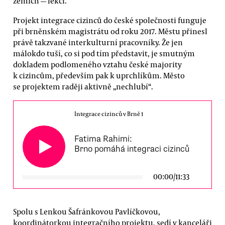
zemích — lekci.
Projekt integrace cizinců do české společnosti funguje
při brněnském magistrátu od roku 2017. Městu přinesl
právě takzvané interkulturní pracovníky. Že jen
málokdo tuší, co si pod tím představit, je smutným
dokladem podlomeného vztahu české majority
k cizincům, především pak k uprchlíkům. Město
se projektem raději aktivně „nechlubí“.
Integrace cizinců v Brně 1
Fatima Rahimi:
Brno pomáhá integraci cizinců
00:00
/
11:33
Spolu s Lenkou Šafránkovou Pavlíčkovou,
koordinátorkou integračního projektu, sedí v kanceláři