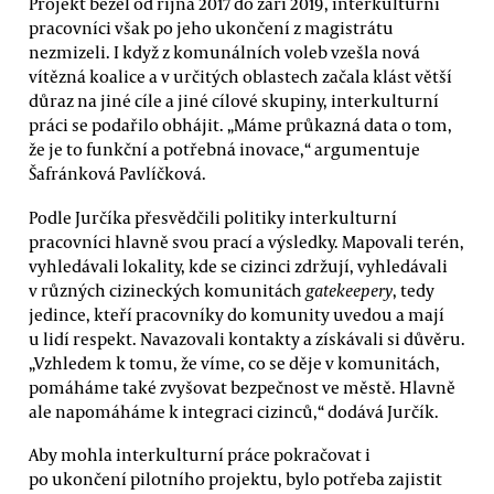
Projekt běžel od října 2017 do září 2019, interkulturní
pracovníci však po jeho ukončení z magistrátu
nezmizeli. I když z komunálních voleb vzešla nová
vítězná koalice a v určitých oblastech začala klást větší
důraz na jiné cíle a jiné cílové skupiny, interkulturní
práci se podařilo obhájit. „Máme průkazná data o tom,
že je to funkční a potřebná inovace,“ argumentuje
Šafránková Pavlíčková.
Podle Jurčíka přesvědčili politiky interkulturní
pracovníci hlavně svou prací a výsledky. Mapovali terén,
vyhledávali lokality, kde se cizinci zdržují, vyhledávali
v různých cizineckých komunitách
gatekeepery
, tedy
jedince, kteří pracovníky do komunity uvedou a mají
u lidí respekt. Navazovali kontakty a získávali si důvěru.
„Vzhledem k tomu, že víme, co se děje v komunitách,
pomáháme také zvyšovat bezpečnost ve městě. Hlavně
ale napomáháme k integraci cizinců,“ dodává Jurčík.
Aby mohla interkulturní práce pokračovat i
po ukončení pilotního projektu, bylo potřeba zajistit