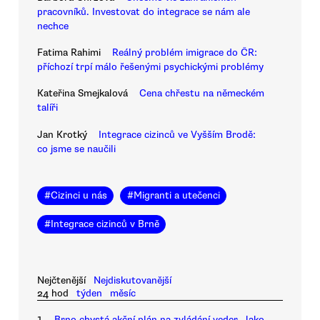
pracovníků. Investovat do integrace se nám ale
nechce
Fatima Rahimi
Reálný problém imigrace do ČR:
příchozí trpí málo řešenými psychickými problémy
Kateřina Smejkalová
Cena chřestu na německém
talíři
Jan Krotký
Integrace cizinců ve Vyšším Brodě:
co jsme se naučili
#
Cizinci u nás
#
Migranti a utečenci
#
Integrace cizinců v Brně
Nejčtenější
Nejdiskutovanější
24 hod
týden
měsíc
1.
Brno chystá akční plán na zvládání veder. Jako