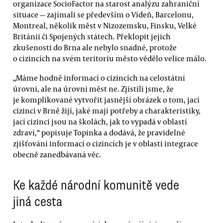
organizace SocioFactor na starost analýzu zahraniční
situace — zajímali se především o Vídeň, Barcelonu,
Montreal, několik měst v Nizozemsku, Finsku, Velké
Británii či Spojených státech. Překlopit jejich
zkušenosti do Brna ale nebylo snadné, protože
o cizincích na svém teritoriu město vědělo velice málo.
„Máme hodně informací o cizincích na celostátní
úrovni, ale na úrovni měst ne. Zjistili jsme, že
je komplikované vytvořit jasnější obrázek o tom, jací
cizinci v Brně žijí, jaké mají potřeby a charakteristiky,
jací cizinci jsou na školách, jak to vypadá v oblastí
zdraví,“ popisuje Topinka a dodává, že pravidelné
zjišťování informací o cizincích je v oblasti integrace
obecně zanedbávaná věc.
Ke každé národní komunitě vede
jiná cesta