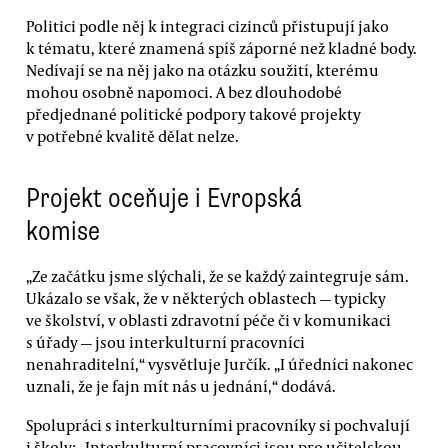
Politici podle něj k integraci cizinců přistupují jako
k tématu, které znamená spíš záporné než kladné body.
Nedívají se na něj jako na otázku soužití, kterému
mohou osobně napomoci. A bez dlouhodobé
předjednané politické podpory takové projekty
v potřebné kvalitě dělat nelze.
Projekt oceňuje i Evropská
komise
„Ze začátku jsme slýchali, že se každý zaintegruje sám.
Ukázalo se však, že v některých oblastech — typicky
ve školství, v oblasti zdravotní péče či v komunikaci
s úřady — jsou interkulturní pracovníci
nenahraditelní,“ vysvětluje Jurčík. „I úředníci nakonec
uznali, že je fajn mít nás u jednání,“ dodává.
Spolupráci s interkulturními pracovníky si pochvalují
i školy: „Interkulturní pracovníci jsou pro učitelskou