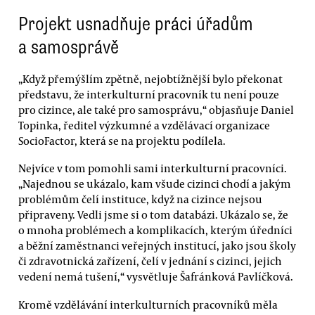
Projekt usnadňuje práci úřadům
a samosprávě
„Když přemýšlím zpětně, nejobtížnější bylo překonat
představu, že interkulturní pracovník tu není pouze
pro cizince, ale také pro samosprávu,“ objasňuje Daniel
Topinka, ředitel výzkumné a vzdělávací organizace
SocioFactor, která se na projektu podílela.
Nejvíce v tom pomohli sami interkulturní pracovníci.
„Najednou se ukázalo, kam všude cizinci chodí a jakým
problémům čelí instituce, když na cizince nejsou
připraveny. Vedli jsme si o tom databázi. Ukázalo se, že
o mnoha problémech a komplikacích, kterým úředníci
a běžní zaměstnanci veřejných institucí, jako jsou školy
či zdravotnická zařízení, čelí v jednání s cizinci, jejich
vedení nemá tušení,“ vysvětluje Šafránková Pavlíčková.
Kromě vzdělávání interkulturních pracovníků měla