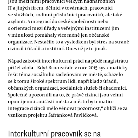
Jsou mezi nimi pracovníci velkých nadnárodních
IT a jiných firem, dělníci v továrnách, pracovníci
ve službách, rodinní příslušníci pracovníků, ale také
azylanti. S integrací do české společnosti nebo
s orientací mezi úřady a veřejnými institucemi jim
v minulosti pomáhaly více méně jen občanské
organizace. Nestačilo to a výsledkem byl stres na straně
cizinců i úřadů a institucí. Dnes už je to jinak.
Nápad zakotvit interkulturní práci na půdě magistrátu
přišel zdola. „Když Brno začalo v roce 2015 systematicky
řešit téma sociálního začleňování ve městě, scházelo
se k tomu široké spektrum lidí, například z úřadů,
občanských organizaci, sociálních služeb či akademici.
Společně upozornili na to, že právě cizinci jsou velmi
opomíjenou součástí města a město by tematice
integrace cizinců mělo věnovat pozornost,“ ohlíží se za
vznikem projektu Šafránková Pavlíčková.
Interkulturní pracovník se na