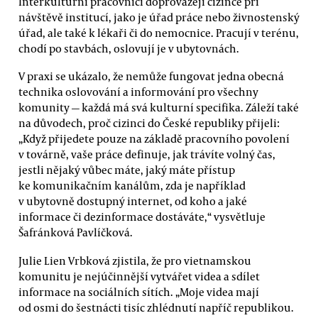
Interkulturní pracovníci doprovázejí cizince při
návštěvě institucí, jako je úřad práce nebo živnostenský
úřad, ale také k lékaři či do nemocnice. Pracují v terénu,
chodí po stavbách, oslovují je v ubytovnách.
V praxi se ukázalo, že nemůže fungovat jedna obecná
technika oslovování a informování pro všechny
komunity — každá má svá kulturní specifika. Záleží také
na důvodech, proč cizinci do České republiky přijeli:
„Když přijedete pouze na základě pracovního povolení
v továrně, vaše práce definuje, jak trávíte volný čas,
jestli nějaký vůbec máte, jaký máte přístup
ke komunikačním kanálům, zda je například
v ubytovně dostupný internet, od koho a jaké
informace či dezinformace dostáváte,“ vysvětluje
Šafránková Pavlíčková.
Julie Lien Vrbková zjistila, že pro vietnamskou
komunitu je nejúčinnější vytvářet videa a sdílet
informace na sociálních sítích. „Moje videa mají
od osmi do šestnácti tisíc zhlédnutí napříč republikou.