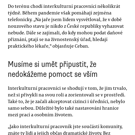
Do terénu chodí interkulturní pracovníci několikrát
týdně. Během pandemie však pomáhají zejména
telefonicky. „Na jaře jsem lidem vysvětloval, že v době
nouzového stavu je nikdo z České republiky vyhazovat
nebude. Dále se zajímali, do kdy mohou podat daňové
přiznání, ptají se na živnostenský úřad, hledají
praktického lékaře,“ objasňuje Ceban.
Musíme si umět připustit, že
nedokážeme pomoct se vším
Interkulturní pracovníci se shodují v tom, že jim trvalo,
než si přivykli na svou roli a zorientovali se v prostředí.
Také to, že je začali akceptovat cizinci i úředníci, nebylo
samo sebou. Důležité bylo také nastavování hranice
mezi prací a osobním životem.
„Jako interkulturní pracovník jste součástí komunity,
znáte ty lidi a jejich občas dramatické životy. Bez