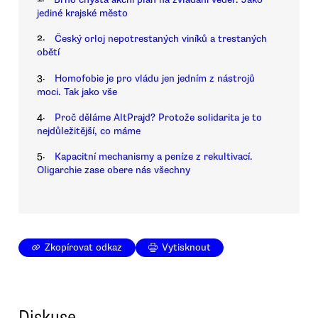
jediné krajské město
2.
Český orloj nepotrestaných viníků a trestaných
obětí
3.
Homofobie je pro vládu jen jedním z nástrojů
moci. Tak jako vše
4.
Proč děláme AltPrajd? Protože solidarita je to
nejdůležitější, co máme
5.
Kapacitní mechanismy a peníze z rekultivací.
Oligarchie zase obere nás všechny
Zkopírovat odkaz
Vytisknout
Diskuse