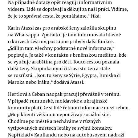
Na případné dotazy opět reaguji informativním
videem. Lidé se doptávají a děkují za naši práci. Vidíme,
že je to správná cesta, že pomáháme,“ říká.
Karin Atassi zas pro arabské ženy založila skupinu
na Whatsappu. Zpočátku je tam informovala hlavně
o kurzech češtiny, postupně přibyly další funkce.
„Sdílím tam všechny podstatné nové informace,“
popisuje. Je také v kontaktu s brněnskou mešitou, kde
se vyučuje arabština pro děti. Touto cestou poznala
další ženy. Skupinka nyní čítá asi sto žen a stále
se rozrůstá. „Jsou to ženy ze Sýrie, Egypta, Tuniska či
Maroka nebo Iráku,“ dodává Atassi.
Hertlová a Ceban naopak pracují převážně v terénu.
V případě rumunské, moldavské a ukrajinské
komunity platí, že si lidé řeknou informace mezi sebou.
„Moji klienti většinou nepoužívají sociální sítě.
Chodíme po městě a necháváme v různých
vytipovaných místech letáky se svými kontakty.
Například v Kauflandu nebo na autobusovém nádraží