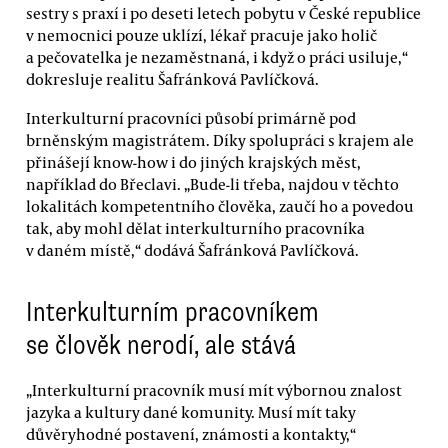
sestry s praxí i po deseti letech pobytu v České republice
v nemocnici pouze uklízí, lékař pracuje jako holič
a pečovatelka je nezaměstnaná, i když o práci usiluje,“
dokresluje realitu Šafránková Pavlíčková.
Interkulturní pracovníci působí primárně pod
brněnským magistrátem. Díky spolupráci s krajem ale
přinášejí know-how i do jiných krajských měst,
například do Břeclavi. „Bude-li třeba, najdou v těchto
lokalitách kompetentního člověka, zaučí ho a povedou
tak, aby mohl dělat interkulturního pracovníka
v daném místě,“ dodává Šafránková Pavlíčková.
Interkulturním pracovníkem
se člověk nerodí, ale stává
„Interkulturní pracovník musí mít výbornou znalost
jazyka a kultury dané komunity. Musí mít taky
důvěryhodné postavení, známosti a kontakty,“