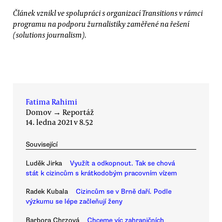
Článek vznikl ve spolupráci s organizací Transitions v rámci
programu na podporu žurnalistiky zaměřené na řešení
(solutions journalism).
Fatima Rahimi
Domov
→
Reportáž
14. ledna 2021 v 8.52
Související
Luděk Jirka
Využít a odkopnout. Tak se chová
stát k cizincům s krátkodobým pracovním vízem
Radek Kubala
Cizincům se v Brně daří. Podle
výzkumu se lépe začleňují ženy
Barbora Chrzová
Chceme víc zahraničních