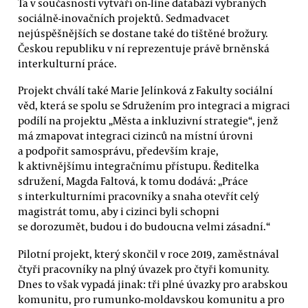
Ta v současnosti vytváří on-line databázi vybraných
sociálně-inovačních projektů. Sedmadvacet
nejúspěšnějších se dostane také do tištěné brožury.
Českou republiku v ní reprezentuje právě brněnská
interkulturní práce.
Projekt chválí také Marie Jelínková z Fakulty sociální
věd, která se spolu se Sdružením pro integraci a migraci
podílí na projektu „Města a inkluzivní strategie“, jenž
má zmapovat integraci cizinců na místní úrovni
a podpořit samosprávu, především kraje,
k aktivnějšímu integračnímu přístupu. Ředitelka
sdružení, Magda Faltová, k tomu dodává: „Práce
s interkulturními pracovníky a snaha otevřít celý
magistrát tomu, aby i cizinci byli schopni
se dorozumět, budou i do budoucna velmi zásadní.“
Pilotní projekt, který skončil v roce 2019, zaměstnával
čtyři pracovníky na plný úvazek pro čtyři komunity.
Dnes to však vypadá jinak: tři plné úvazky pro arabskou
komunitu, pro rumunko-moldavskou komunitu a pro