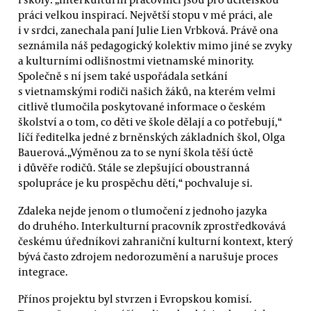
práci velkou inspirací. Největší stopu v mé práci, ale
i v srdci, zanechala paní Julie Lien Vrbková. Právě ona
seznámila náš pedagogický kolektiv mimo jiné se zvyky
a kulturními odlišnostmi vietnamské minority.
Společně s ní jsem také uspořádala setkání
s vietnamskými rodiči našich žáků, na kterém velmi
citlivě tlumočila poskytované informace o českém
školství a o tom, co děti ve škole dělají a co potřebují,“
líčí ředitelka jedné z brněnských základních škol, Olga
Bauerová.„Výměnou za to se nyní škola těší úctě
i důvěře rodičů. Stále se zlepšující oboustranná
spolupráce je ku prospěchu dětí,“ pochvaluje si.
Zdaleka nejde jenom o tlumočení z jednoho jazyka
do druhého. Interkulturní pracovník zprostředkovává
českému úředníkovi zahraniční kulturní kontext, který
bývá často zdrojem nedorozumění a narušuje proces
integrace.
Přínos projektu byl stvrzen i Evropskou komisí.