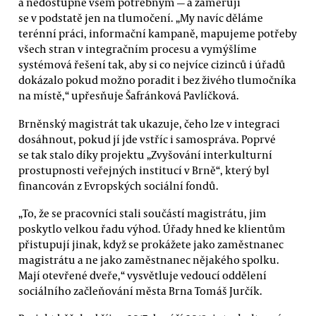
a nedostupné všem potřebným — a zaměřují
se v podstatě jen na tlumočení. „My navíc děláme
terénní práci, informační kampaně, mapujeme potřeby
všech stran v integračním procesu a vymýšlíme
systémová řešení tak, aby si co nejvíce cizinců i úřadů
dokázalo pokud možno poradit i bez živého tlumočníka
na místě,“ upřesňuje Šafránková Pavlíčková.
Brněnský magistrát tak ukazuje, čeho lze v integraci
dosáhnout, pokud jí jde vstříc i samospráva. Poprvé
se tak stalo díky projektu „Zvyšování interkulturní
prostupnosti veřejných institucí v Brně“, který byl
financován z Evropských sociální fondů.
„To, že se pracovníci stali součástí magistrátu, jim
poskytlo velkou řadu výhod. Úřady hned ke klientům
přistupují jinak, když se prokážete jako zaměstnanec
magistrátu a ne jako zaměstnanec nějakého spolku.
Mají otevřené dveře,“ vysvětluje vedoucí oddělení
sociálního začleňování města Brna Tomáš Jurčík.