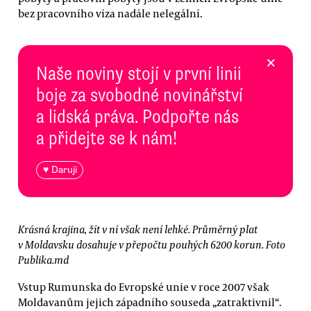
bez pracovního víza nadále nelegální.
×
Naše noviny stojí v první linii
boje za svobodné novinářství
a lidská práva. Podpořte nás
a přidejte se k nám!
♥ Daruji
Krásná krajina, žít v ní však není lehké. Průměrný plat
v Moldavsku dosahuje v přepočtu pouhých 6200 korun. Foto
Publika.md
Vstup Rumunska do Evropské unie v roce 2007 však
Moldavanům jejich západního souseda „zatraktivnil“.