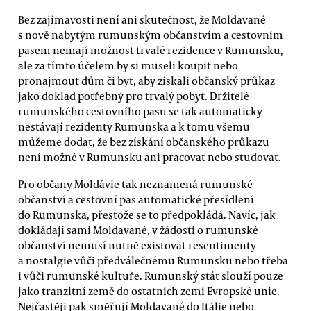
Bez zajímavosti není ani skutečnost, že Moldavané
s nově nabytým rumunským občanstvím a cestovním
pasem nemají možnost trvalé rezidence v Rumunsku,
ale za tímto účelem by si museli koupit nebo
pronajmout dům či byt, aby získali občanský průkaz
jako doklad potřebný pro trvalý pobyt. Držitelé
rumunského cestovního pasu se tak automaticky
nestávají rezidenty Rumunska a k tomu všemu
můžeme dodat, že bez získání občanského průkazu
není možné v Rumunsku ani pracovat nebo studovat.
Pro občany Moldávie tak neznamená rumunské
občanství a cestovní pas automatické přesídlení
do Rumunska, přestože se to předpokládá. Navíc, jak
dokládají sami Moldavané, v žádosti o rumunské
občanství nemusí nutně existovat resentimenty
a nostalgie vůči předválečnému Rumunsku nebo třeba
i vůči rumunské kultuře. Rumunský stát slouží pouze
jako tranzitní země do ostatních zemí Evropské unie.
Nejčastěji pak směřují Moldavané do Itálie nebo