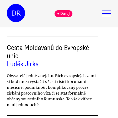
DR
♥ Daruji
Cesta Moldavanů do Evropské
unie
Luděk Jirka
Obyvatelé jedné z nejchudších evropských zemí
si buď musí vystačit s šesti tisíci korunami
měsíčně, podniknout komplikovaný proces
získání pracovního víza či se stát formálně
občany sousedního Rumunska. To však vůbec
není jednoduché.