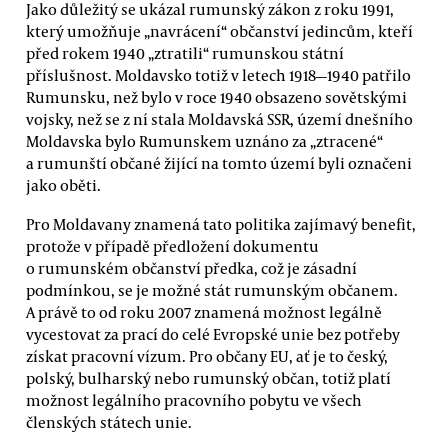
Jako důležitý se ukázal rumunský zákon z roku 1991,
který umožňuje „navrácení“ občanství jedincům, kteří
před rokem 1940 „ztratili“ rumunskou státní
příslušnost. Moldavsko totiž v letech 1918—1940 patřilo
Rumunsku, než bylo v roce 1940 obsazeno sovětskými
vojsky, než se z ní stala Moldavská SSR, území dnešního
Moldavska bylo Rumunskem uznáno za „ztracené“
a rumunští občané žijící na tomto území byli označeni
jako oběti.
Pro Moldavany znamená tato politika zajímavý benefit,
protože v případě předložení dokumentu
o rumunském občanství předka, což je zásadní
podmínkou, se je možné stát rumunským občanem.
A právě to od roku 2007 znamená možnost legálně
vycestovat za prací do celé Evropské unie bez potřeby
získat pracovní vízum. Pro občany EU, ať je to český,
polský, bulharský nebo rumunský občan, totiž platí
možnost legálního pracovního pobytu ve všech
členských státech unie.