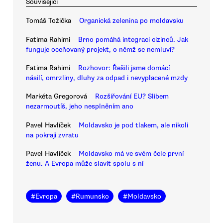
Související
Tomáš Tožička
Organická zelenina po moldavsku
Fatima Rahimi
Brno pomáhá integraci cizinců. Jak
funguje oceňovaný projekt, o němž se nemluví?
Fatima Rahimi
Rozhovor: Řešili jsme domácí
násilí, omrzliny, dluhy za odpad i nevyplacené mzdy
Markéta Gregorová
Rozšiřování EU? Slibem
nezarmoutíš, jeho nesplněním ano
Pavel Havlíček
Moldavsko je pod tlakem, ale nikoli
na pokraji zvratu
Pavel Havlíček
Moldavsko má ve svém čele první
ženu. A Evropa může slavit spolu s ní
#
Evropa
#
Rumunsko
#
Moldavsko