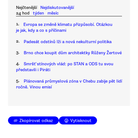
Nejčtenější
Nejdiskutovanější
24 hod
týden
měsíc
1.
Evropa se změně klimatu přizpůsobí. Otázkou
je jak, kdy a co s příčinami
2.
Padesát odstínů lži a nová nekulturní politika
3.
Brno chce koupit dům architektky Růženy Žertové
4.
Smršť stínových vlád: po STAN a ODS tu svou
představili i Piráti
5.
Plánovaná průmyslová zóna v Chebu zabije pět lidí
ročně. Vinou emisí
Zkopírovat odkaz
Vytisknout