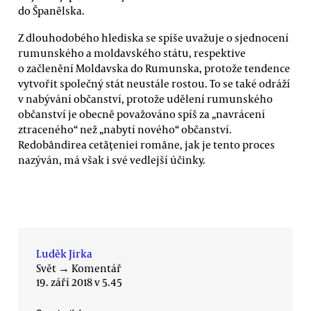
do Španělska.
Z dlouhodobého hlediska se spíše uvažuje o sjednocení
rumunského a moldavského státu, respektive
o začlenění Moldavska do Rumunska, protože tendence
vytvořit společný stát neustále rostou. To se také odráží
v nabývání občanství, protože udělení rumunského
občanství je obecně považováno spíš za „navrácení
ztraceného“ než „nabytí nového“ občanství.
Redobândirea cetăţeniei române, jak je tento proces
nazýván, má však i své vedlejší účinky.
Luděk Jirka
Svět
→
Komentář
19. září 2018 v 5.45