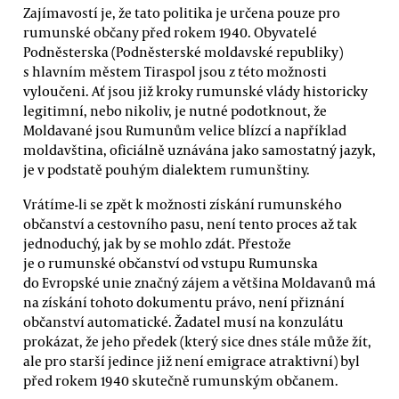
Zajímavostí je, že tato politika je určena pouze pro
rumunské občany před rokem 1940. Obyvatelé
Podněsterska (Podněsterské moldavské republiky)
s hlavním městem Tiraspol jsou z této možnosti
vyloučeni. Ať jsou již kroky rumunské vlády historicky
legitimní, nebo nikoliv, je nutné podotknout, že
Moldavané jsou Rumunům velice blízcí a například
moldavština, oficiálně uznávána jako samostatný jazyk,
je v podstatě pouhým dialektem rumunštiny.
Vrátíme-li se zpět k možnosti získání rumunského
občanství a cestovního pasu, není tento proces až tak
jednoduchý, jak by se mohlo zdát. Přestože
je o rumunské občanství od vstupu Rumunska
do Evropské unie značný zájem a většina Moldavanů má
na získání tohoto dokumentu právo, není přiznání
občanství automatické. Žadatel musí na konzulátu
prokázat, že jeho předek (který sice dnes stále může žít,
ale pro starší jedince již není emigrace atraktivní) byl
před rokem 1940 skutečně rumunským občanem.