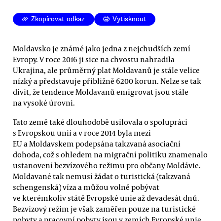
Zkopírovat odkaz
Vytisknout
Moldavsko je známé jako jedna z nejchudších zemí
Evropy. V roce 2016 ji sice na chvostu nahradila
Ukrajina, ale průměrný plat Moldavanů je stále velice
nízký a představuje přibližně 6200 korun. Nelze se tak
divit, že tendence Moldavanů emigrovat jsou stále
na vysoké úrovni.
Tato země také dlouhodobě usilovala o spolupráci
s Evropskou unií a v roce 2014 byla mezi
EU a Moldavskem podepsána takzvaná asociační
dohoda, což s ohledem na migrační politiku znamenalo
ustanovení bezvízového režimu pro občany Moldávie.
Moldavané tak nemusí žádat o turistická (takzvaná
schengenská) víza a můžou volně pobývat
ve kterémkoliv státě Evropské unie až devadesát dnů.
Bezvízový režim je však zaměřen pouze na turistické
pobyty a pracovní pobyty jsou v zemích Evropské unie