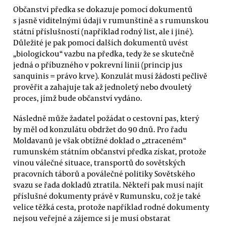
Občanství předka se dokazuje pomocí dokumentů
s jasně viditelnými údaji v rumunštině a s rumunskou
státní příslušností (například rodný list, ale i jiné).
Důležité je pak pomocí dalších dokumentů uvést
„biologickou“ vazbu na předka, tedy že se skutečně
jedná o příbuzného v pokrevní linii (princip jus
sanquinis = právo krve). Konzulát musí žádosti pečlivě
prověřit a zahajuje tak až jednoletý nebo dvouletý
proces, jímž bude občanství vydáno.
Následně může žadatel požádat o cestovní pas, který
by měl od konzulátu obdržet do 90 dnů. Pro řadu
Moldavanů je však obtížné doklad o „ztraceném“
rumunském státním občanství předka získat, protože
vinou válečné situace, transportů do sovětských
pracovních táborů a poválečné politiky Sovětského
svazu se řada dokladů ztratila. Někteří pak musí najít
příslušné dokumenty právě v Rumunsku, což je také
velice těžká cesta, protože například rodné dokumenty
nejsou veřejné a zájemce si je musí obstarat