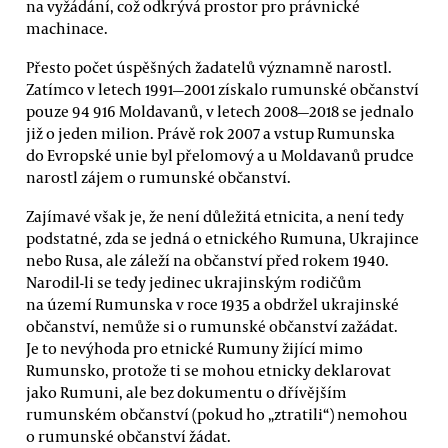
na vyžádání, což odkrývá prostor pro právnické
machinace.
Přesto počet úspěšných žadatelů významně narostl.
Zatímco v letech 1991—2001 získalo rumunské občanství
pouze 94 916 Moldavanů, v letech 2008—2018 se jednalo
již o jeden milion. Právě rok 2007 a vstup Rumunska
do Evropské unie byl přelomový a u Moldavanů prudce
narostl zájem o rumunské občanství.
Zajímavé však je, že není důležitá etnicita, a není tedy
podstatné, zda se jedná o etnického Rumuna, Ukrajince
nebo Rusa, ale záleží na občanství před rokem 1940.
Narodil-li se tedy jedinec ukrajinským rodičům
na území Rumunska v roce 1935 a obdržel ukrajinské
občanství, nemůže si o rumunské občanství zažádat.
Je to nevýhoda pro etnické Rumuny žijící mimo
Rumunsko, protože ti se mohou etnicky deklarovat
jako Rumuni, ale bez dokumentu o dřívějším
rumunském občanství (pokud ho „ztratili“) nemohou
o rumunské občanství žádat.