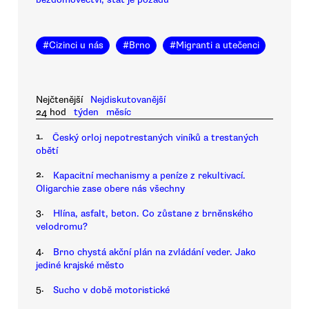
#
Cizinci u nás
#
Brno
#
Migranti a utečenci
Nejčtenější
Nejdiskutovanější
24 hod
týden
měsíc
1.
Český orloj nepotrestaných viníků a trestaných
obětí
2.
Kapacitní mechanismy a peníze z rekultivací.
Oligarchie zase obere nás všechny
3.
Hlína, asfalt, beton. Co zůstane z brněnského
velodromu?
4.
Brno chystá akční plán na zvládání veder. Jako
jediné krajské město
5.
Sucho v době motoristické