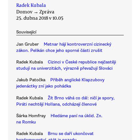
Radek Kubala
Domov
→
Zpráva
25. dubna 2018 v 10.05
Související
Jan Gruber
Metnar hájí kontroverzní cizinecký
zákon. Pelikán chce jeho sporné části zrušit
Radek Kubala
Cizinci v České republice nejčastěji
studují na univerzitách, výrazně převažují Slováci
Jakub Patočka
Příběh anglické Klapzubovy
jedenáctky zní jako pohádka
Radek Kubala
Žít Brno váhá co dál: ničí je spory,
Piráti nechtějí Hollana, odcházejí členové
Šárka Homfray
Hledáme paní na úklid. Zn.
ne Romku
Radek Kubala
Brnu se daří ukončovat
bezdomovectví, stát je pozadu