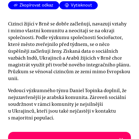
Zkopírovat odkaz
Vytisknout
Cizinci žijící v Brně se dobře začleňují, navazují vztahy
i mimo vlastní komunitu a neocitají se na okraji
společnosti. Podle výzkumu společnosti SocioFactor,
které město zveřejnilo před týdnem, se o něco
úspěšněji začleňují ženy. Získaná data o sociálních
vazbách Indů, Ukrajinců a Arabů žijících v Brně chce
magistrát využít při tvorbě nového integračního plánu.
Průzkum se věnoval cizincům ze zemí mimo Evropskou
unii.
Vedoucí výzkumného týmu Daniel Topinka doplnil, že
nejuzavřenější je arabská komunita. Zároveň sociální
soudržnost v rámci komunity je nejsilnější
u Ukrajinců, kteří jsou také nejčastěji v kontaktu
s majoritní populací.