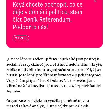
×
Když chcete pochopit, co se
děje v domácí politice, stačí
číst Deník Referendum.
Podpořte nás!
♥ Daruji
„O něco lépe se začleňují ženy, jejich sítě jsou pestřejší.
Sociální vazby cizinců jsou většinou neformální, skryté,
zřídka mají viditelnou organizační strukturu. Když jsou
hustší, je to lepší pro šíření informací a jejich integraci.
V opačném případě hrozí izolace. Nic takového jsme
v Brně naštěstí nezjistili," uvedl v tiskové zprávě Daniel
Topinka.
Organizace pro výzkum využila poměrně novou
metodu síťové analýzy. Autoři výzkumu oslovili