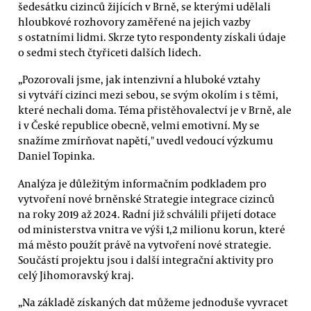
šedesátku cizinců žijících v Brně, se kterými udělali
hloubkové rozhovory zaměřené na jejich vazby
s ostatními lidmi. Skrze tyto respondenty získali údaje
o sedmi stech čtyřiceti dalších lidech.
„Pozorovali jsme, jak intenzivní a hluboké vztahy
si vytváří cizinci mezi sebou, se svým okolím i s těmi,
které nechali doma. Téma přistěhovalectví je v Brně, ale
i v České republice obecně, velmi emotivní. My se
snažíme zmírňovat napětí," uvedl vedoucí výzkumu
Daniel Topinka.
Analýza je důležitým informačním podkladem pro
vytvoření nové brněnské Strategie integrace cizinců
na roky 2019 až 2024. Radní již schválili přijetí dotace
od ministerstva vnitra ve výši 1,2 milionu korun, které
má město použít právě na vytvoření nové strategie.
Součástí projektu jsou i další integrační aktivity pro
celý Jihomoravský kraj.
„Na základě získaných dat můžeme jednoduše vyvracet