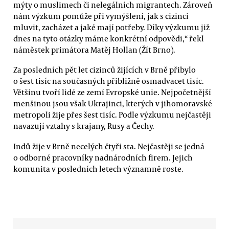
mýty o muslimech či nelegálních migrantech. Zároveň
nám výzkum pomůže při vymýšlení, jak s cizinci
mluvit, zacházet a jaké mají potřeby. Díky výzkumu již
dnes na tyto otázky máme konkrétní odpovědi,“ řekl
náměstek primátora Matěj Hollan (Žít Brno).
Za posledních pět let cizinců žijících v Brně přibylo
o šest tisíc na současných přibližně osmadvacet tisíc.
Většinu tvoří lidé ze zemí Evropské unie. Nejpočetnější
menšinou jsou však Ukrajinci, kterých v jihomoravské
metropoli žije přes šest tisíc. Podle výzkumu nejčastěji
navazují vztahy s krajany, Rusy a Čechy.
Indů žije v Brně necelých čtyři sta. Nejčastěji se jedná
o odborné pracovníky nadnárodních firem. Jejich
komunita v posledních letech významně roste.