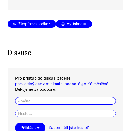
Zkopírovat odkaz
Vytisknout
Diskuse
Pro přístup do diskusí zadejte
pravidelný dar v minimální hodnotě 50 Kč měsíčně
Děkujeme za podporu.
Přihlásit →
Zapomněli jste heslo?