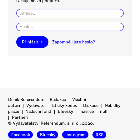
Děkujeme za podporu.
Přihlásit →
Zapomněli jste heslo?
Deník Referendum:
Redakce
|
Všichni
autoři
|
Vydavatel
|
Etický kodex
|
Diskuse
|
Nabídky
práce
|
Nadační fond
|
Bluesky
|
Inzerce
|
null
|
Partneři
© Vydavatelství Referendum, s. r. o., 2020.
Facebook
Bluesky
Instagram
RSS