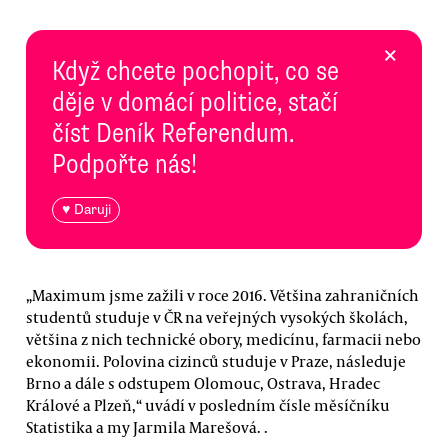
×
Když chcete pochopit, co se
děje v domácí politice, stačí
číst Deník Referendum.
Podpořte nás!
♥ Daruji
„Maximum jsme zažili v roce 2016. Většina zahraničních
studentů studuje v ČR na veřejných vysokých školách,
většina z nich technické obory, medicínu, farmacii nebo
ekonomii. Polovina cizinců studuje v Praze, následuje
Brno a dále s odstupem Olomouc, Ostrava, Hradec
Králové a Plzeň,“ uvádí v posledním čísle měsíčníku
Statistika a my Jarmila Marešová. .