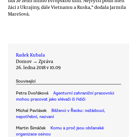
lidí ze zemí mimo Evropskou unii. Nejvyšší podíl měli
žáci z Ukrajiny, dále Vietnamu a Ruska,“ dodala Jarmila
Marešová.
Radek Kubala
Domov
→
Zpráva
26. ledna 2018 v 10.09
Související
Petra Dvořáková
Agenturní zahraniční pracovníci
mohou pracovat jako slévači či řidiči
Michal Pavlásek
Běženci v Řecku: nežádoucí,
nepotřební, nezvaní
Martin Šimáček
Komu a proč jsou občanské
organizace osinou