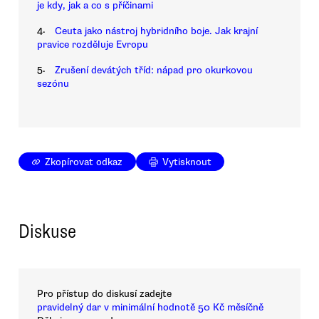
je kdy, jak a co s příčinami
4.
Ceuta jako nástroj hybridního boje. Jak krajní
pravice rozděluje Evropu
5.
Zrušení devátých tříd: nápad pro okurkovou
sezónu
Zkopírovat odkaz
Vytisknout
Diskuse
Pro přístup do diskusí zadejte
pravidelný dar v minimální hodnotě 50 Kč měsíčně