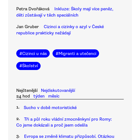
Petra Dvořáková
Inkluze: Školy mají více peněz,
děti zůstávají v těch speciálních
Jan Gruber
Cizinci a cizinky o azyl v České
republice prakticky nežádají
#
Cizinci u nás
#
Migranti a utečenci
#
Školství
Nejčtenější
Nejdiskutovanější
24 hod
týden
měsíc
1.
Sucho v době motoristické
2.
Tři a půl roku vládní zmocněnkyní pro Romy:
Co jsme dokázali a proč jsem odešla
3.
Evropa se změně klimatu přizpůsobí. Otázkou