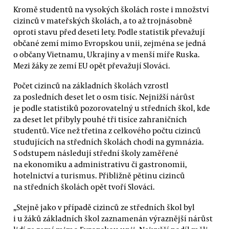
Kromě studentů na vysokých školách roste i množství
cizinců v mateřských školách, a to až trojnásobně
oproti stavu před deseti lety. Podle statistik převažují
občané zemí mimo Evropskou unii, zejména se jedná
o občany Vietnamu, Ukrajiny a v menší míře Ruska.
Mezi žáky ze zemí EU opět převažují Slováci.
Počet cizinců na základních školách vzrostl
za posledních deset let o osm tisíc. Nejnižší nárůst
je podle statistiků pozorovatelný u středních škol, kde
za deset let přibyly pouhé tři tisíce zahraničních
studentů. Více než třetina z celkového počtu cizinců
studujících na středních školách chodí na gymnázia.
S odstupem následují střední školy zaměřené
na ekonomiku a administrativu či gastronomii,
hotelnictví a turismus. Přibližně pětinu cizinců
na středních školách opět tvoří Slováci.
„Stejně jako v případě cizinců ze středních škol byl
i u žáků základních škol zaznamenán výraznější nárůst