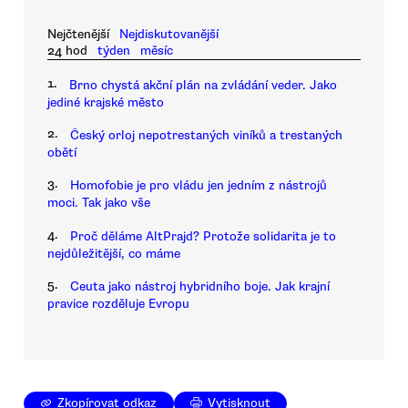
Nejčtenější
Nejdiskutovanější
24 hod
týden
měsíc
1.
Brno chystá akční plán na zvládání veder. Jako
jediné krajské město
2.
Český orloj nepotrestaných viníků a trestaných
obětí
3.
Homofobie je pro vládu jen jedním z nástrojů
moci. Tak jako vše
4.
Proč děláme AltPrajd? Protože solidarita je to
nejdůležitější, co máme
5.
Ceuta jako nástroj hybridního boje. Jak krajní
pravice rozděluje Evropu
Zkopírovat odkaz
Vytisknout