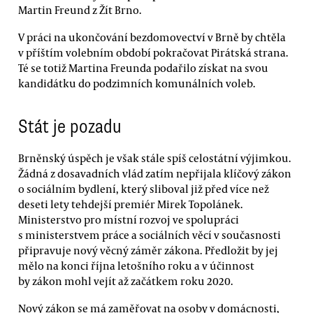
Martin Freund z Žít Brno.
V práci na ukončování bezdomovectví v Brně by chtěla
v příštím volebním období pokračovat Pirátská strana.
Té se totiž Martina Freunda podařilo získat na svou
kandidátku do podzimních komunálních voleb.
Stát je pozadu
Brněnský úspěch je však stále spíš celostátní výjimkou.
Žádná z dosavadních vlád zatím nepřijala klíčový zákon
o sociálním bydlení, který sliboval již před více než
deseti lety tehdejší premiér Mirek Topolánek.
Ministerstvo pro místní rozvoj ve spolupráci
s ministerstvem práce a sociálních věcí v současnosti
připravuje nový věcný záměr zákona. Předložit by jej
mělo na konci října letošního roku a v účinnost
by zákon mohl vejít až začátkem roku 2020.
Nový zákon se má zaměřovat na osoby v domácnosti,