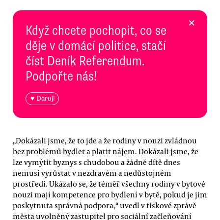
×
Když chcete pochopit, co se
děje v domácí politice, stačí
číst Deník Referendum.
Podpořte nás!
♥ Daruji
„Dokázali jsme, že to jde a že rodiny v nouzi zvládnou
bez problémů bydlet a platit nájem. Dokázali jsme, že
lze vymýtit byznys s chudobou a žádné dítě dnes
nemusí vyrůstat v nezdravém a nedůstojném
prostředí. Ukázalo se, že téměř všechny rodiny v bytové
nouzi mají kompetence pro bydlení v bytě, pokud je jim
poskytnuta správná podpora,“ uvedl v tiskové zprávě
města uvolněný zastupitel pro sociální začleňování