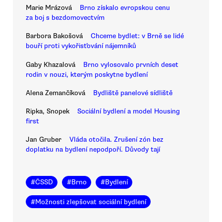
Marie Mrázová
Brno získalo evropskou cenu
za boj s bezdomovectvím
Barbora Bakošová
Chceme bydlet: v Brně se lidé
bouří proti vykořisťování nájemníků
Gaby Khazalová
Brno vylosovalo prvních deset
rodin v nouzi, kterým poskytne bydlení
Alena Zemančíková
Bydliště panelové sídliště
Ripka, Snopek
Sociální bydlení a model Housing
first
Jan Gruber
Vláda otočila. Zrušení zón bez
doplatku na bydlení nepodpoří. Důvody tají
#
ČSSD
#
Brno
#
Bydlení
#
Možnosti zlepšovat sociální bydlení