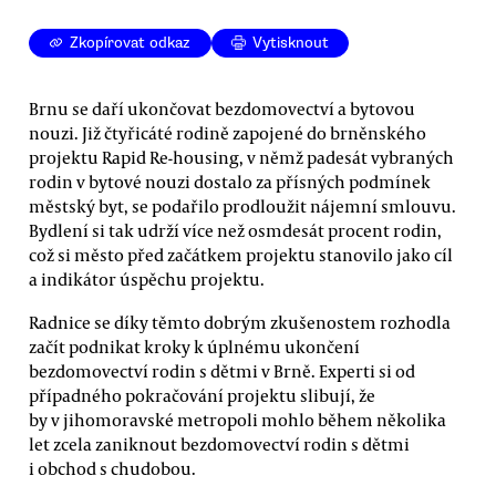
Zkopírovat odkaz
Vytisknout
Brnu se daří ukončovat bezdomovectví a bytovou
nouzi. Již čtyřicáté rodině zapojené do brněnského
projektu Rapid Re-housing, v němž padesát vybraných
rodin v bytové nouzi dostalo za přísných podmínek
městský byt, se podařilo prodloužit nájemní smlouvu.
Bydlení si tak udrží více než osmdesát procent rodin,
což si město před začátkem projektu stanovilo jako cíl
a indikátor úspěchu projektu.
Radnice se díky těmto dobrým zkušenostem rozhodla
začít podnikat kroky k úplnému ukončení
bezdomovectví rodin s dětmi v Brně. Experti si od
případného pokračování projektu slibují, že
by v jihomoravské metropoli mohlo během několika
let zcela zaniknout bezdomovectví rodin s dětmi
i obchod s chudobou.