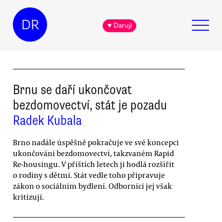
DR
♥ Daruji
Brnu se daří ukončovat
bezdomovectví, stát je pozadu
Radek Kubala
Brno nadále úspěšně pokračuje ve své koncepci
ukončování bezdomovectví, takzvaném Rapid
Re-housingu. V příštích letech ji hodlá rozšířit
o rodiny s dětmi. Stát vedle toho připravuje
zákon o sociálním bydlení. Odborníci jej však
kritizují.