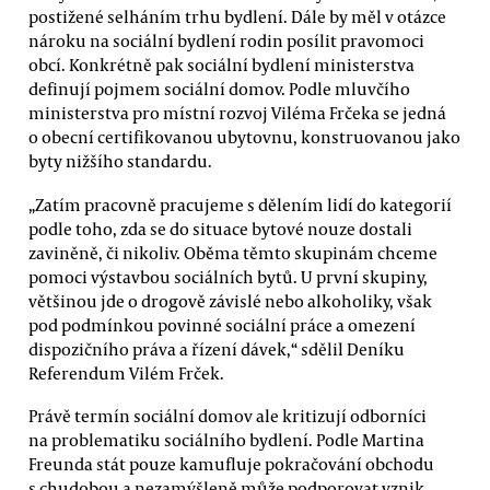
postižené selháním trhu bydlení. Dále by měl v otázce
nároku na sociální bydlení rodin posílit pravomoci
obcí. Konkrétně pak sociální bydlení ministerstva
definují pojmem sociální domov. Podle mluvčího
ministerstva pro místní rozvoj Viléma Frčeka se jedná
o obecní certifikovanou ubytovnu, konstruovanou jako
byty nižšího standardu.
„Zatím pracovně pracujeme s dělením lidí do kategorií
podle toho, zda se do situace bytové nouze dostali
zaviněně, či nikoliv. Oběma těmto skupinám chceme
pomoci výstavbou sociálních bytů. U první skupiny,
většinou jde o drogově závislé nebo alkoholiky, však
pod podmínkou povinné sociální práce a omezení
dispozičního práva a řízení dávek,“ sdělil Deníku
Referendum Vilém Frček.
Právě termín sociální domov ale kritizují odborníci
na problematiku sociálního bydlení. Podle Martina
Freunda stát pouze kamufluje pokračování obchodu
s chudobou a nezamýšleně může podporovat vznik