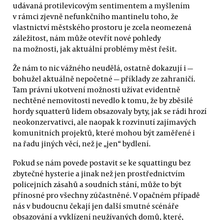
udávaná protilevicovým sentimentem a myšlením
v rámci zjevně nefunkčního mantinelu toho, že
vlastnictví městského prostoru je zcela neomezená
záležitost, nám může otevřít nové pohledy
na možnosti, jak aktuální problémy měst řešit.
Že nám to nic vážného neudělá, ostatně dokazují i —
bohužel aktuálně nepočetné — příklady ze zahraničí.
Tam právní ukotvení možnosti užívat evidentně
nechtěné nemovitosti nevedlo k tomu, že by zběsilé
hordy squatterů lidem obsazovaly byty, jak se rádi hrozí
neokonzervativci, ale naopak k rozvinutí zajímavých
komunitních projektů, které mohou být zaměřené i
na řadu jiných věcí, než je „jen“ bydlení.
Pokud se nám povede postavit se ke squattingu bez
zbytečné hysterie a jinak než jen prostřednictvím
policejních zásahů a soudních stání, může to být
přínosné pro všechny zúčastněné. V opačném případě
nás v budoucnu čekají jen další smutné scénáře
obsazování a vyklízení neužívaných domů, které,