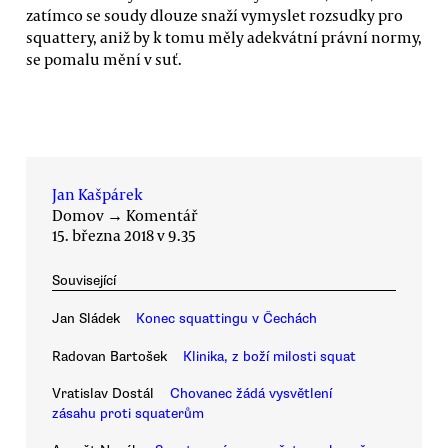
zatímco se soudy dlouze snaží vymyslet rozsudky pro
squattery, aniž by k tomu měly adekvátní právní normy,
se pomalu mění v suť.
Jan Kašpárek
Domov
→
Komentář
15. března 2018 v 9.35
Související
Jan Sládek
Konec squattingu v Čechách
Radovan Bartošek
Klinika, z boží milosti squat
Vratislav Dostál
Chovanec žádá vysvětlení
zásahu proti squaterům