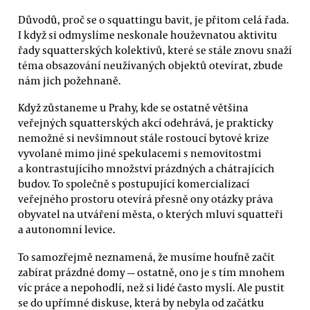
Důvodů, proč se o squattingu bavit, je přitom celá řada.
I když si odmyslíme neskonale houževnatou aktivitu
řady squatterských kolektivů, které se stále znovu snaží
téma obsazování neužívaných objektů otevírat, zbude
nám jich požehnaně.
Když zůstaneme u Prahy, kde se ostatně většina
veřejných squatterských akcí odehrává, je prakticky
nemožné si nevšimnout stále rostoucí bytové krize
vyvolané mimo jiné spekulacemi s nemovitostmi
a kontrastujícího množství prázdných a chátrajících
budov. To společně s postupující komercializací
veřejného prostoru otevírá přesně ony otázky práva
obyvatel na utváření města, o kterých mluví squatteři
a autonomní levice.
To samozřejmě neznamená, že musíme houfně začít
zabírat prázdné domy — ostatně, ono je s tím mnohem
víc práce a nepohodlí, než si lidé často myslí. Ale pustit
se do upřímné diskuse, která by nebyla od začátku