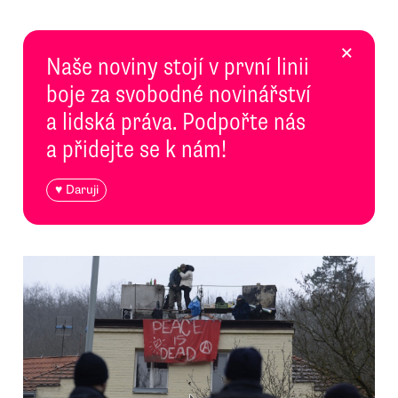
×
Naše noviny stojí v první linii
boje za svobodné novinářství
a lidská práva. Podpořte nás
a přidejte se k nám!
♥ Daruji