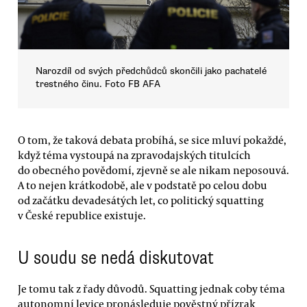
Narozdíl od svých předchůdců skončili jako pachatelé
trestného činu. Foto FB AFA
O tom, že taková debata probíhá, se sice mluví pokaždé,
když téma vystoupá na zpravodajských titulcích
do obecného povědomí, zjevně se ale nikam neposouvá.
A to nejen krátkodobě, ale v podstatě po celou dobu
od začátku devadesátých let, co politický squatting
v České republice existuje.
U soudu se nedá diskutovat
Je tomu tak z řady důvodů. Squatting jednak coby téma
autonomní levice pronásleduje pověstný přízrak