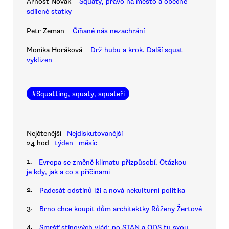
Arnošt Novák
Squaty, právo na město a obecně
sdílené statky
Petr Zeman
Číňané nás nezachrání
Monika Horáková
Drž hubu a krok. Další squat
vyklizen
#
Squatting, squaty, squateři
Nejčtenější
Nejdiskutovanější
24 hod
týden
měsíc
1.
Evropa se změně klimatu přizpůsobí. Otázkou
je kdy, jak a co s příčinami
2.
Padesát odstínů lži a nová nekulturní politika
3.
Brno chce koupit dům architektky Růženy Žertové
4.
Smršť stínových vlád: po STAN a ODS tu svou