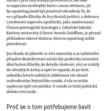
se naprosto neobvykle bavit s onou většinou, jíž
by squatting jinak byl poměrně ukradený. To, že
se v případu Kliniky do hry dostali politici, a dokonce
i osobnosti naprosto apolitické, jako zaměstnanci
Ústavu patologické fyziologie 1. Lékařské fakulty
Karlovy univerzity či herec Arnošt Goldflam, je přesně
příkladem takové diskuse, kterou squatting může
potřebovat.
Jen škoda, že jakmile se věci zamotaly a za vydatného
přispění dezinformací začalo být prakticky nemožné
dění kolem Kliniky do detailu sledovat, věci se vrátily
do obvyklých kolejí a opět to vypadá, že po těch
několika letech nabitých událostmi vše skončí
rozhodnutím Nejvyššího soudu. A vše se může
opakovat opět od začátku. U soudu se totiž politická
debata vést nedá.
Proč se o tom potřebujeme bavit