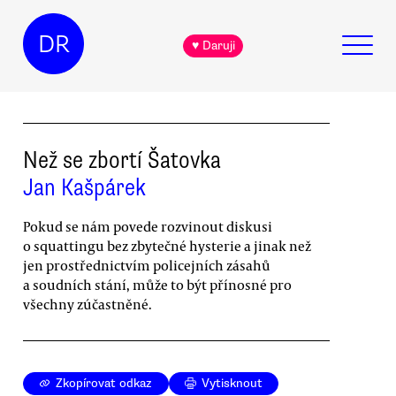
DR
♥ Daruji
Než se zbortí Šatovka
Jan Kašpárek
Pokud se nám povede rozvinout diskusi
o squattingu bez zbytečné hysterie a jinak než
jen prostřednictvím policejních zásahů
a soudních stání, může to být přínosné pro
všechny zúčastněné.
Zkopírovat odkaz
Vytisknout