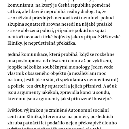
komunismu, na který je Česká republika poměrně
citlivá, ale hlavně neprobíhá reálný dialog. To, že
se o užívání prázdných nemovitostí nemluví, pokud
skupina squatterů zrovna nesedí na nějaké pražské
střeše obležená policií, případně pokud na squat
neútočí neonacistické bojůvky jako v případě žižkovské
Kliniky, je neprůstřelná překážka.
Jediná komunikace, která probíhá, když se rozběhne
ona posloupnost od obsazení domu až po vyklizení,
je spíše několika souběžnými monology. Jeden vede
vlastník obsazeného objektu (a nezáleží ani moc
na tom, jestli jde o stát, či spekulanta s nemovitostmi)
a policie, ten druhý squatteři a jejich příznivci. A ať už
jsou argumenty jakékoli, zpravidla končí u soudu,
kterému jsou argumenty jaksi přirozeně lhostejné.
Světlou výjimkou je zmíněné Autonomní sociální
centrum Klinika, kterému se na poměry posledních
zhruba patnácti let podařilo nejen překvapivě dlouho
udržet i přes nejrůznější protivenství, ale také