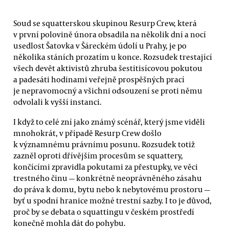
Soud se squatterskou skupinou Resurp Crew, která
v první polovině února obsadila na několik dní a nocí
usedlost Šatovka v Šáreckém údolí u Prahy, je po
několika stáních prozatím u konce. Rozsudek trestající
všech devět aktivistů zhruba šestitisícovou pokutou
a padesáti hodinami veřejně prospěšných prací
je nepravomocný a všichni odsouzení se proti němu
odvolali k vyšší instanci.
I když to celé zní jako známý scénář, který jsme viděli
mnohokrát, v případě Resurp Crew došlo
k významnému právnímu posunu. Rozsudek totiž
zazněl oproti dřívějším procesům se squattery,
končícími zpravidla pokutami za přestupky, ve věci
trestného činu — konkrétně neoprávněného zásahu
do práva k domu, bytu nebo k nebytovému prostoru —
byť u spodní hranice možné trestní sazby. I to je důvod,
proč by se debata o squattingu v českém prostředí
konečně mohla dát do pohybu.