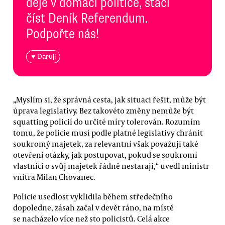
děje v domácí politice, stačí
číst Deník Referendum.
Podpořte nás!
♥ Daruji
„Myslím si, že správná cesta, jak situaci řešit, může být
úprava legislativy. Bez takovéto změny nemůže být
squatting policií do určité míry tolerován. Rozumím
tomu, že policie musí podle platné legislativy chránit
soukromý majetek, za relevantní však považuji také
otevření otázky, jak postupovat, pokud se soukromí
vlastníci o svůj majetek řádně nestarají,“ uvedl ministr
vnitra Milan Chovanec.
Policie usedlost vyklidila během středečního
dopoledne, zásah začal v devět ráno, na místě
se nacházelo více než sto policistů. Celá akce