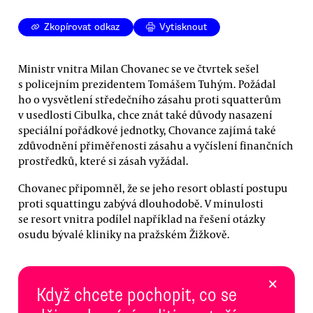
Zkopírovat odkaz
Vytisknout
Ministr vnitra Milan Chovanec se ve čtvrtek sešel
s policejním prezidentem Tomášem Tuhým. Požádal
ho o vysvětlení středečního zásahu proti squatterům
v usedlosti Cibulka, chce znát také důvody nasazení
speciální pořádkové jednotky, Chovance zajímá také
zdůvodnění přiměřenosti zásahu a vyčíslení finančních
prostředků, které si zásah vyžádal.
Chovanec připomněl, že se jeho resort oblastí postupu
proti squattingu zabývá dlouhodobě. V minulosti
se resort vnitra podílel například na řešení otázky
osudu bývalé kliniky na pražském Žižkově.
×
Když chcete pochopit, co se