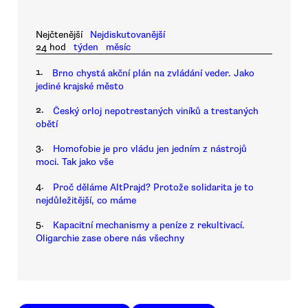
Nejčtenější
Nejdiskutovanější
24 hod
týden
měsíc
1.
Brno chystá akční plán na zvládání veder. Jako
jediné krajské město
2.
Český orloj nepotrestaných viníků a trestaných
obětí
3.
Homofobie je pro vládu jen jedním z nástrojů
moci. Tak jako vše
4.
Proč děláme AltPrajd? Protože solidarita je to
nejdůležitější, co máme
5.
Kapacitní mechanismy a peníze z rekultivací.
Oligarchie zase obere nás všechny