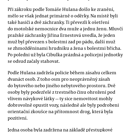
Při zákroku podle Tomáše Hulana došlo ke zranění,
mělo se však jednat primárně o oděrky. Na místě byli
také hasiči a dvě záchranky. Ti převezli k ošetření
do motolské nemocnice dva muže a jednu ženu. Mluvčí
pražské záchranky Jiřina Ernestová uvedla, že jeden
muž byl převezen s bolestmi zad po pádu, další muž
se zhmožděninami hrudníku a žena s bolestmi břicha.
Po poledni už byla Cibulka prázdná a policejní jednotky
se odsud začaly stahovat.
Podle Hulana zadržela policie během zásahu celkem
dvanáct osob. Z toho osm pro neoprávněný zásah
do bytového nebo jiného nebytového prostoru. Dvě
osoby byly podezřelé z trestného činu ohrožení pod
vlivem návykové látky — ty sice nemovitost mohly
dobrovolně opustit vozy, následně ale byly podrobeni
orientační zkoušce na přítomnost drog, která byla
pozitivní.
Jedna osoba byla zadržena na základě přestupkové