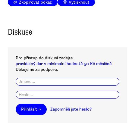
Zkopírovat odkaz
Vytisknout
Diskuse
Pro přístup do diskusí zadejte
pravidelný dar v minimální hodnotě 50 Kč měsíčně
Děkujeme za podporu.
Přihlásit →
Zapomněli jste heslo?