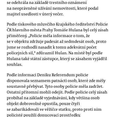
se odehrála na základě trestního oznámení
na neoprávněné užívání nemovitosti, které podal
majitel usedlosti v úterý večer.
Podle tiskového mluvčího Krajského ředitelství Policie
ČR hlavního města Prahy Tomáše Hulana byl celý zásah
přiměřený. „Policie měla informace o tom, že
se v objektu zdržuje padesát až sedmdesát osob, proto
jsme se rozhodli nasadit k tomu adekvátní počet
policejních sil,“ zdůraznil Hulan. Na místě byl podle
Hulana také státní zástupce, který se zásahem vyjádřil
souhlas.
Podle informací Deníku Referendum policie
disponovala seznamem patnácti osob, které zde měly
soustavně přebývat. Tyto osoby policie měla zadržet.
Ostatní přítomní mohli odejít. Podle policie celý zásah
probíhal na základě vyjednávání, kdy většina osob
objekt dobrovolně opustila, pouze čtyři
se zabarikádovali ve věžičce statku, proto proti nim
policisté použili donucovací prostředky.