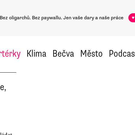
Bez oligarchů. Bez paywallu.
Jen vaše dary a naše práce
♥
rtérky
Klima
Bečva
Město
Podcas
e,
ládat