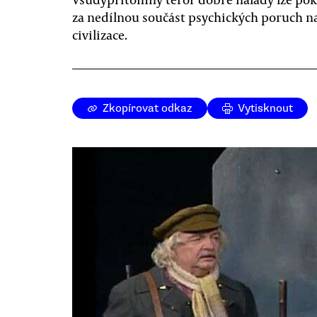
za nedílnou součást psychických poruch n
civilizace.
Zkopírovat odkaz
Vytisknout