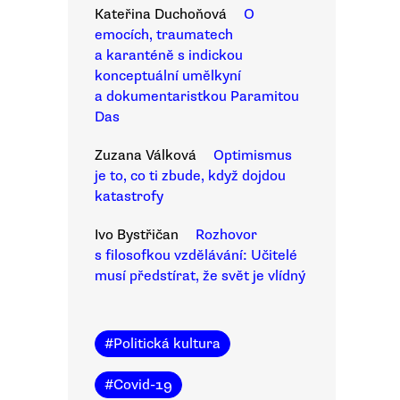
Kateřina Duchoňová
O
emocích, traumatech
a karanténě s indickou
konceptuální umělkyní
a dokumentaristkou Paramitou
Das
Zuzana Válková
Optimismus
je to, co ti zbude, když dojdou
katastrofy
Ivo Bystřičan
Rozhovor
s filosofkou vzdělávání: Učitelé
musí předstírat, že svět je vlídný
#
Politická kultura
#
Covid-19