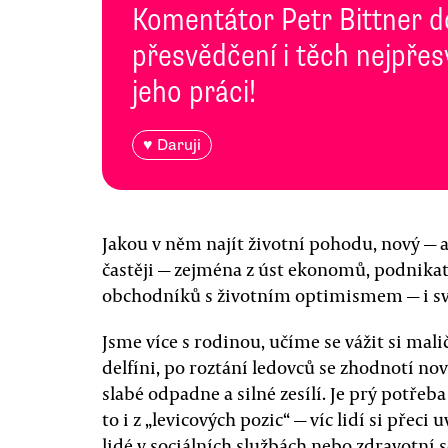
Komentátor Petr Bittner 
přesvědčení i těch nejpře
jeho práci!
♥ Daruji
Jakou v něm najít životní pohodu, nový — a
častěji — zejména z úst ekonomů, podnika
obchodníků s životním optimismem — i svět
Jsme více s rodinou, učíme se vážit si mali
delfíni, po roztání ledovců se zhodnotí nov
slabé odpadne a silné zesílí. Je prý potřeba 
to i z „levicových pozic“ — víc lidí si přeci
lidé v sociálních službách nebo zdravotní s