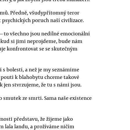
émů. Předně, všudypřítomný teror
 psychických poruch naší civilizace.
a — to všechno jsou nedílné emocionální
okud si jimi neprojdeme, bude nám
je konfrontovat se se skutečným
 s bolestí, a než je my seznámíme
né pouti k blahobytu chceme takové
 jen stvrzujeme, že tu s námi jsou.
ko smutek ze smrti. Sama naše existence
nosti představu, že žijeme jako
 lala landu, a prožíváme ničím