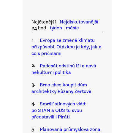
Nejčtenější
Nejdiskutovanější
24 hod
týden
měsíc
1.
Evropa se změně klimatu
přizpůsobí. Otázkou je kdy, jak a
co s příčinami
2.
Padesát odstínů lži a nová
nekulturní politika
3.
Brno chce koupit dům
architektky Růženy Žertové
4.
Smršť stínových vlád:
po STAN a ODS tu svou
představili i Piráti
5.
Plánovaná průmyslová zóna