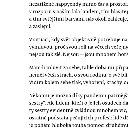
nezatížené happyendy mimo čas a prostor. 
v rozporu s naším lala landem, tím hlasitě
a tím sytějšími barvami nás okolí zahlcuje,
a zaslepil.
V situaci, kdy svět objektivně potřebuje 
výmluvou, proč svou roli na věcech veřejný
nejsou tak zlé. Nejsou — jsou mnohem horš
Mám-li mluvit za sebe, tahle doba mi připa
neměl větší strach, o svou rodinu, o své blí
Vidím kolem sebe tlak, vyhoření, krachy,
Někomu je možná díky pandemii patrnější,
sestry“. Ale lidem, kteří o jejich osudech d
ty sestry evidentně zvládnou mnohem víc, n
ostatně podstata pečujících profesí: lidé děla
je pohání hluboká touha pomoci druhému