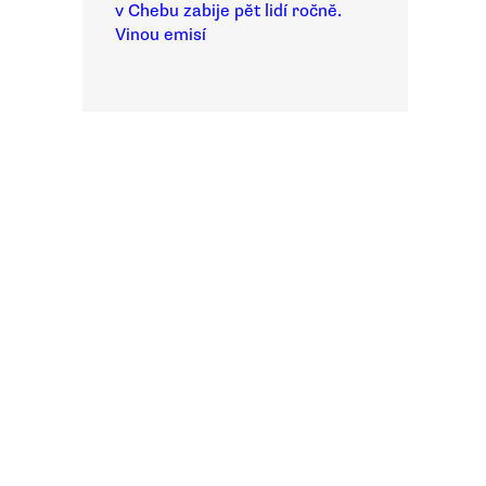
v Chebu zabije pět lidí ročně.
Vinou emisí