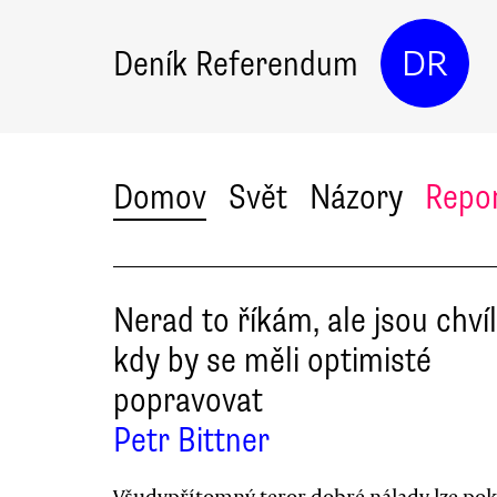
Deník Referendum
DR
Domov
Svět
Názory
Repo
Nerad to říkám, ale jsou chvíl
kdy by se měli optimisté
popravovat
Petr Bittner
Všudypřítomný teror dobré nálady lze pok