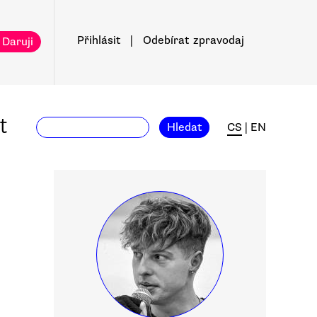
Přihlásit
|
Odebírat
zpravodaj
 Daruji
t
Hledat
CS
|
EN