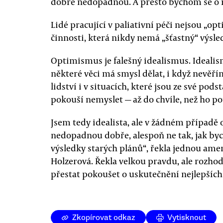
dobře nedopadnou. A přesto bychom se o n
Lidé pracující v paliativní péči nejsou „opt
činnosti, která nikdy nemá „šťastný“ výsled
Optimismus je falešný idealismus. Idealis
některé věci má smysl dělat, i když nevěří
lidství i v situacích, které jsou ze své pods
pokouší nemyslet — až do chvíle, než ho pot
Jsem tedy idealista, ale v žádném případě 
nedopadnou dobře, alespoň ne tak, jak by
výsledky starých plánů“, řekla jednou am
Holzerová. Řekla velkou pravdu, ale rozho
přestat pokoušet o uskutečnění nejlepších
Zkopírovat odkaz
Vytisknout