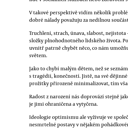
V takové perspektivě vidím několik probl
dobré nálady považuju za nedílnou součást
Truchlení, strach, únava, slabost, nejistot
složky plnohodnotného lidského života. P
uvnitř patrně chybět něco, co nám umožňu
světem.
Jako to chybí malým dětem, než se seznámí
s tragédií, konečností. Jistě, na své dějin
prožitky přirozeně minimalizovat, tím však
Radost z narození nás doprovází stejně ja
je jimi ohraničena a vytyčena.
Ideologie optimismu ale vyživuje ve společ
nesmrtelné postavy v nějakém pohádkovém