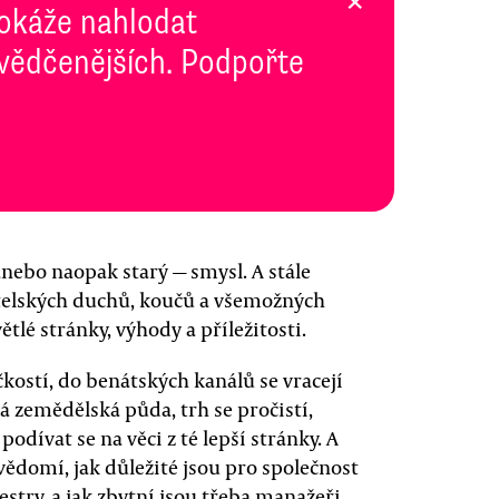
×
dokáže nahlodat
svědčenějších. Podpořte
nebo naopak starý — smysl. A stále
telských duchů, koučů a všemožných
lé stránky, výhody a příležitosti.
čkostí, do benátských kanálů se vracejí
á zemědělská půda, trh se pročistí,
podívat se na věci z té lepší stránky. A
 uvědomí, jak důležité jsou pro společnost
estry, a jak zbytní jsou třeba manažeři.