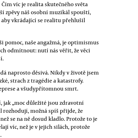
Čím víc je realita skutečného světa
jší zpěvy náš osobní muzikál spouští,
 aby vkrádající se realitu přehlušil
naši pomoc, naše angažmá, je optimismus
ch odmítnout: nutí nás věřit, že věci
í.
dá naprosto děsivá. Nikdy v životě jsem
zké, strach z tragédie a katastrofy.
 deprese a všudypřítomnou smrt.
 jak „moc důležité jsou zdravotní
ál rozhodují, možná spíš přijde, že
ež se na ně dosud kladlo. Protože to je
jí víc, než je v jejich silách, protože
.