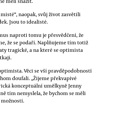
ě měli snažit.
imisté“, naopak, svůj život zasvětili
ek. Jsou to idealisté.
mus naproti tomu je přesvědčení, že
me, že se podaří. Naplňujeme tím totiž
taty tragické, a na které se optimista
kají.
optimista. Věci se vší pravděpodobností
chom doufali. „Žijeme překvapivé
erická konceptuální umělkyně Jenny
dně tím nemyslela, že bychom se měli
 možností.