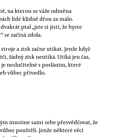
sobě, na kterou se váže odměna
bách lidé klidně dřou za málo.
akrát ptal „jste si jistí, že byste
“ se začíná zdola.
troje a zisk začne utíkat. Jenže když
či, žádný zisk neutíká. Utíká jen čas,
 je neslučitelné s posláním, které
žeb vůbec přivedlo.
rým musíme sami sebe přesvědčovat, že
ůbec pouštěli. Jenže některé věci