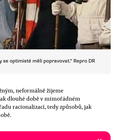
 by se optimisté měli popravovat.“ Repro DR
běžným, neformálně žijeme
o tak dlouhé době v mimořádném
řadu racionalizací, tedy způsobů, jak
sobě.