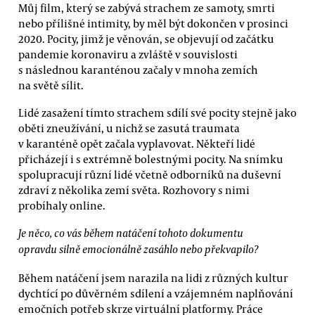
Můj film, který se zabývá strachem ze samoty, smrti
nebo přílišné intimity, by měl být dokončen v prosinci
2020. Pocity, jimž je věnován, se objevují od začátku
pandemie koronaviru a zvláště v souvislosti
s následnou karanténou začaly v mnoha zemích
na světě sílit.
Lidé zasažení tímto strachem sdílí své pocity stejně jako
oběti zneužívání, u nichž se zasutá traumata
v karanténě opět začala vyplavovat. Někteří lidé
přicházejí i s extrémně bolestnými pocity. Na snímku
spolupracují různí lidé včetně odborníků na duševní
zdraví z několika zemí světa. Rozhovory s nimi
probíhaly online.
Je něco, co vás během natáčení tohoto dokumentu
opravdu silně emocionálně zasáhlo nebo překvapilo?
Během natáčení jsem narazila na lidi z různých kultur
dychtící po důvěrném sdílení a vzájemném naplňování
emočních potřeb skrze virtuální platformy. Práce