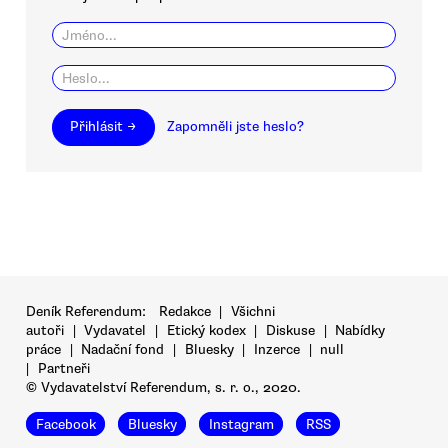
Přihlásit →
Zapomněli jste heslo?
Deník Referendum:
Redakce
|
Všichni
autoři
|
Vydavatel
|
Etický kodex
|
Diskuse
|
Nabídky
práce
|
Nadační fond
|
Bluesky
|
Inzerce
|
null
|
Partneři
© Vydavatelství Referendum, s. r. o., 2020.
Facebook
Bluesky
Instagram
RSS