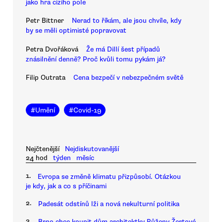
jako hra cizího pole
Petr Bittner
Nerad to říkám, ale jsou chvíle, kdy
by se měli optimisté popravovat
Petra Dvořáková
Že má Dillí šest případů
znásilnění denně? Proč kvůli tomu pykám já?
Filip Outrata
Cena bezpečí v nebezpečném světě
#
Umění
#
Covid-19
Nejčtenější
Nejdiskutovanější
24 hod
týden
měsíc
1.
Evropa se změně klimatu přizpůsobí. Otázkou
je kdy, jak a co s příčinami
2.
Padesát odstínů lži a nová nekulturní politika
3.
Brno chce koupit dům architektky Růženy Žertové