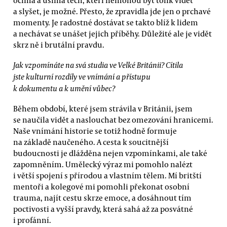
očima a ušima těch, kteří nemohou být tolik vidět
a slyšet, je možné. Přesto, že zpravidla jde jen o prchavé
momenty. Je radostné dostávat se takto blíž k lidem
a nechávat se unášet jejich příběhy. Důležité ale je vidět
skrz ně i brutální pravdu.
Jak vzpomínáte na svá studia ve Velké Británii? Cítila
jste kulturní rozdíly ve vnímání a přístupu
k dokumentu a k umění vůbec?
Během období, které jsem strávila v Británii, jsem
se naučila vidět a naslouchat bez omezování hranicemi.
Naše vnímání historie se totiž hodně formuje
na základě naučeného. A cesta k soucitnější
budoucnosti je dlážděna nejen vzpomínkami, ale také
zapomněním. Umělecký výraz mi pomohlo nalézt
i větší spojení s přírodou a vlastním tělem. Mí britští
mentoři a kolegové mi pomohli překonat osobní
trauma, najít cestu skrze emoce, a dosáhnout tím
poctivosti a vyšší pravdy, která sahá až za posvátné
i profánní.