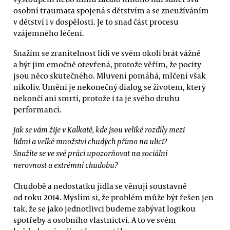
osobní traumata spojená s dětstvím a se zneužíváním
v dětství i v dospělosti. Je to snad část procesu
vzájemného léčení.
Snažím se zranitelnost lidí ve svém okolí brát vážně
a být jim emočně otevřená, protože věřím, že pocity
jsou něco skutečného. Mluvení pomáhá, mlčení však
nikoliv. Umění je nekonečný dialog se životem, který
nekončí ani smrtí, protože i ta je svého druhu
performancí.
Jak se vám žije v Kalkatě, kde jsou veliké rozdíly mezi
lidmi a velké množství chudých přímo na ulici?
Snažíte se ve své práci upozorňovat na sociální
nerovnost a extrémní chudobu?
Chudobě a nedostatku jídla se věnuji soustavně
od roku 2014. Myslím si, že problém může být řešen jen
tak, že se jako jednotlivci budeme zabývat logikou
spotřeby a osobního vlastnictví. A to ve svém