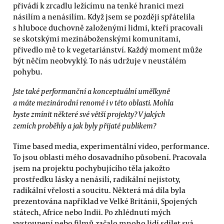
přivádí k zrcadlu ležícímu na tenké hranici mezi
násilím a nenásilím. Když jsem se později spřátelila
s hluboce duchovně založenými lidmi, kteří pracovali
se skotskými mezináboženskými komunitami,
přivedlo mě to k vegetariánství. Každý moment může
být něčím neobvyklý. To nás udržuje v neustálém
pohybu.
Jste také performanční a konceptuální umělkyně
a máte mezinárodní renomé i v této oblasti. Mohla
byste zmínit některé své větší projekty? V jakých
zemích proběhly a jak byly přijaté publikem?
Time based media, experimentální video, performance.
To jsou oblasti mého dosavadního působení. Pracovala
jsem na projektu pochybujícího těla jakožto
prostředku lásky a nenásilí, radikální nejistoty,
radikální vřelosti a soucitu. Některá má díla byla
prezentována například ve Velké Británii, Spojených
státech, Africe nebo Indii. Po zhlédnutí mých
vystoupení nebo filmů začalo mnoho lidí sdílet svá