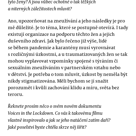
tyto ženy? A jsou vůbec ochotné o tak těžkých
a niterných záležitostech mluvit?
Ano, upozorňovat na zneužívání a jeho následky je pro
mě důležité. Je to téma, které se postupně otevírá. I tady
existují organizace na podporu těchto žen a jejich
duševního zdraví. Jak bylo řečeno již výše, lidé
se během pandemie a karantény musí vyrovnávat
s rozličnými úzkostmi, a u traumatizovaných žen se tak
mohou vyplavovat vzpomínky spojené s týráním či
sexuálním zneužíváním v partnerském vztahu nebo
v dětství. Je potřeba o tom mluvit, úzkost by neměla být
nikdy stigmatizována. Měli bychom se jí snažit
porozumět i kvůli zachování klidu a míru, světa bez
teroru.
Řeknete prosím něco o svém novém dokumentu
Voices in the Lockdown. Co vás k takovému filmu
vlastně inspirovalo a jak se jeho natáčení zatím daří?
Jaké poselství byste chtěla skrze něj šířit?