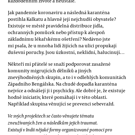
každodenním životě a neustále.
Jak pandemie koronaviru a následná karanténa
postihla Kalkatu a hlavně její nejchudší obyvatele?
Existuje ve městě pravidelná distribuce jídla,
ochranných pomůcek nebo přístup k alespoň
základnímu lékařskému ošetření? Nedávno jste
mi psala, že u mnoha lidí žijících na ulici propukají
duševní poruchy. Jsou úzkostní, neklidní, halucinují…
Někteří mí přátelé se snaží podporovat zasažené
komunity migrujících dělníků a jiných
znevýhodněných skupin, a to i v odlehlých komunitách
Západního Bengálska. Na chudé dopadla karanténa
nejvíce a odnášejí ji i psychicky. Ale dobré je, že existuje
hodně iniciativ, které pomáhají i v této oblasti.
Například skupina věnující se prevenci sebevražd.
Ve svých projektech se často věnujete tématu
zneužívaných žen a následkům jejich traumat.
Existují v Indii nějaké formy organizované pomoci pro