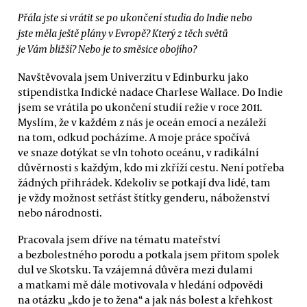
Přála jste si vrátit se po ukončení studia do Indie nebo
jste měla ještě plány v Evropě? Který z těch světů
je Vám bližší? Nebo je to směsice obojího?
Navštěvovala jsem Univerzitu v Edinburku jako
stipendistka Indické nadace Charlese Wallace. Do Indie
jsem se vrátila po ukončení studií režie v roce 2011.
Myslím, že v každém z nás je oceán emocí a nezáleží
na tom, odkud pocházíme. A moje práce spočívá
ve snaze dotýkat se vln tohoto oceánu, v radikální
důvěrnosti s každým, kdo mi zkříží cestu. Není potřeba
žádných přihrádek. Kdekoliv se potkají dva lidé, tam
je vždy možnost setřást štítky genderu, náboženství
nebo národnosti.
Pracovala jsem dříve na tématu mateřství
a bezbolestného porodu a potkala jsem přitom spolek
dul ve Skotsku. Ta vzájemná důvěra mezi dulami
a matkami mě dále motivovala v hledání odpovědi
na otázku „kdo je to žena“ a jak nás bolest a křehkost