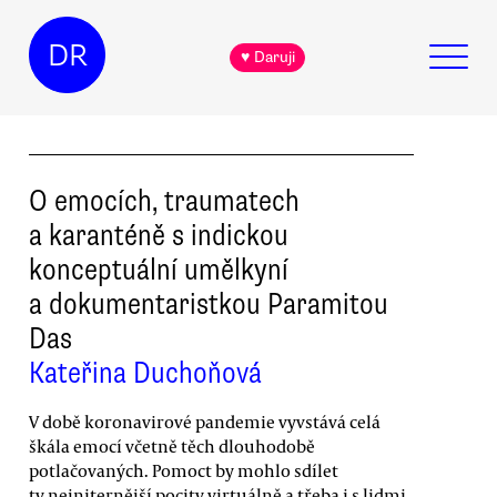
DR
♥ Daruji
O emocích, traumatech
a karanténě s indickou
konceptuální umělkyní
a dokumentaristkou Paramitou
Das
Kateřina Duchoňová
V době koronavirové pandemie vyvstává celá
škála emocí včetně těch dlouhodobě
potlačovaných. Pomoct by mohlo sdílet
ty nejniternější pocity virtuálně a třeba i s lidmi