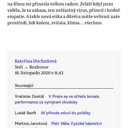
na filmu mi přinesla velkou radost. Zvlášť když jsem
viděla, že ta nákaza, ten nešťastný virus, přinesl i hodně
empatie. A tahle nová etika a důvěra může ovlivnit naše
prostředí, lidi kolem, zvířata, klima… všechno.
Kateřina Duchoňová
Svět
→
Rozhovor
18. listopadu 2020 v 11.43
Související
Vratislav Dostál
V Praze se ve středu konala
performance za vymýcení chudoby
Lukáš Senft
Ať příroda mluví do politiky
Martina Janotová
Petr Váša: Fyzické básnictví