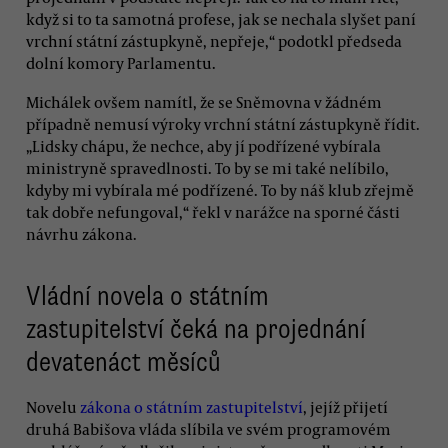
když si to ta samotná profese, jak se nechala slyšet paní
vrchní státní zástupkyně, nepřeje,“ podotkl předseda
dolní komory Parlamentu.
Michálek ovšem namítl, že se Sněmovna v žádném
případně nemusí výroky vrchní státní zástupkyně řídit.
„Lidsky chápu, že nechce, aby jí podřízené vybírala
ministryně spravedlnosti. To by se mi také nelíbilo,
kdyby mi vybírala mé podřízené. To by náš klub zřejmě
tak dobře nefungoval,“ řekl v narážce na sporné části
návrhu zákona.
Vládní novela o státním
zastupitelství čeká na projednání
devatenáct měsíců
Novelu
zákona o státním zastupitelství
, jejíž přijetí
druhá Babišova vláda slíbila ve svém programovém