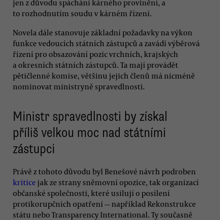
jen z důvodu spáchání kárného provinění, a
to rozhodnutím soudu v kárném řízení.
Novela dále stanovuje základní požadavky na výkon
funkce vedoucích státních zástupců a zavádí výběrová
řízení pro obsazování pozic vrchních, krajských
a okresních státních zástupců. Ta mají provádět
pětičlenné komise, většinu jejich členů má nicméně
nominovat ministryně spravedlnosti.
Ministr spravedlnosti by získal
příliš velkou moc nad státními
zástupci
Právě z tohoto důvodu byl Benešové návrh podroben
kritice
jak ze strany sněmovní opozice, tak organizací
občanské společnosti, které usilují o posílení
protikorupčních opatření — například Rekonstrukce
státu nebo Transparency International. Ty současně