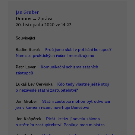
Jan Gruber
Domov
→
Zpráva
20. listopadu 2020 ve 14.22
Související
Radim Bureš
Proč jsme slabí v potírání korupce?
Namísto praktických řešení moralizujeme
Petr Leyer
Komunikační schizma státních
zástupců
Lukáš Lev Červinka
Kdo tedy vlastně ještě stojí
o nezávislé státní zastupitelství?
Jan Gruber
Státní zástupci mohou být odvoláni
jen v kárném řízení, navrhuje Benešová
Jan Kašpárek
Piráti kritizují novelu zákona
o státním zastupitelství. Posiluje moc ministra