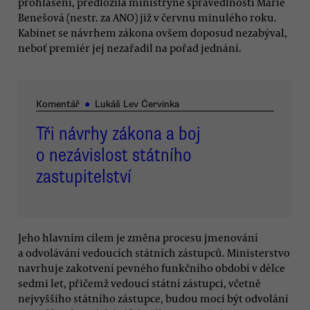
prohlášení, předložila ministryně spravedlnosti Marie
Benešová (nestr. za ANO) již v červnu minulého roku.
Kabinet se návrhem zákona ovšem doposud nezabýval,
neboť premiér jej nezařadil na pořad jednání.
Komentář
●
Lukáš Lev Červinka
Tři návrhy zákona a boj
o nezávislost státního
zastupitelství
Jeho hlavním cílem je změna procesu jmenování
a odvolávání vedoucích státních zástupců. Ministerstvo
navrhuje zakotvení pevného funkčního období v délce
sedmi let, přičemž vedoucí státní zástupci, včetně
nejvyššího státního zástupce, budou moci být odvolání