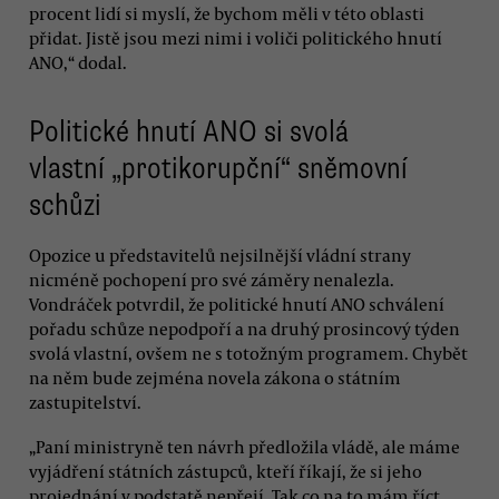
procent lidí si myslí, že bychom měli v této oblasti
přidat. Jistě jsou mezi nimi i voliči politického hnutí
ANO,“ dodal.
Politické hnutí ANO si svolá
vlastní „protikorupční“ sněmovní
schůzi
Opozice u představitelů nejsilnější vládní strany
nicméně pochopení pro své záměry nenalezla.
Vondráček potvrdil, že politické hnutí ANO schválení
pořadu schůze nepodpoří a na druhý prosincový týden
svolá vlastní, ovšem ne s totožným programem. Chybět
na něm bude zejména novela zákona o státním
zastupitelství.
„Paní ministryně ten návrh předložila vládě, ale máme
vyjádření státních zástupců, kteří říkají, že si jeho
projednání v podstatě nepřejí. Tak co na to mám říct,