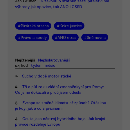
Jan Gruber
K zákonu o státním zastupitelství má
výhrady jak opozice, tak ANO i ČSSD
#
Pirátská strana
#
Krize justice
#
Právo a soudy
#
ANO 2011
#
Sněmovna
Nejčtenější
Nejdiskutovanější
24 hod
týden
měsíc
1.
Sucho v době motoristické
2.
Tři a půl roku vládní zmocněnkyní pro Romy:
Co jsme dokázali a proč jsem odešla
3.
Evropa se změně klimatu přizpůsobí. Otázkou
je kdy, jak a co s příčinami
4.
Ceuta jako nástroj hybridního boje. Jak krajní
pravice rozděluje Evropu