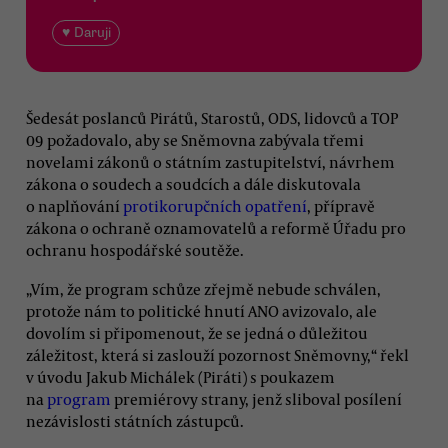
♥ Daruji
Šedesát poslanců Pirátů, Starostů, ODS, lidovců a TOP
09 požadovalo, aby se Sněmovna zabývala třemi
novelami zákonů o státním zastupitelství, návrhem
zákona o soudech a soudcích a dále diskutovala
o naplňování
protikorupčních opatření
, přípravě
zákona o ochraně oznamovatelů a reformě Úřadu pro
ochranu hospodářské soutěže.
„Vím, že program schůze zřejmě nebude schválen,
protože nám to politické hnutí ANO avizovalo, ale
dovolím si připomenout, že se jedná o důležitou
záležitost, která si zaslouží pozornost Sněmovny,“ řekl
v úvodu Jakub Michálek (Piráti) s poukazem
na
program
premiérovy strany, jenž sliboval posílení
nezávislosti státních zástupců.