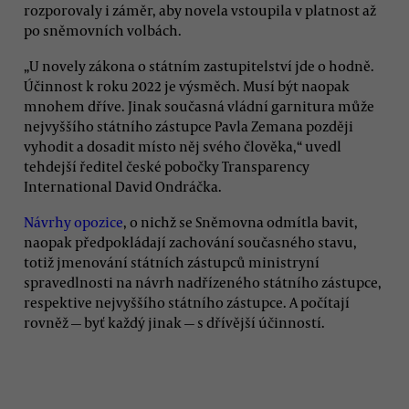
rozporovaly i záměr, aby novela vstoupila v platnost až
po sněmovních volbách.
„U novely zákona o státním zastupitelství jde o hodně.
Účinnost k roku 2022 je výsměch. Musí být naopak
mnohem dříve. Jinak současná vládní garnitura může
nejvyššího státního zástupce Pavla Zemana později
vyhodit a dosadit místo něj svého člověka,“ uvedl
tehdejší ředitel české pobočky Transparency
International David Ondráčka.
Návrhy opozice
, o nichž se Sněmovna odmítla bavit,
naopak předpokládají zachování současného stavu,
totiž jmenování státních zástupců ministryní
spravedlnosti na návrh nadřízeného státního zástupce,
respektive nejvyššího státního zástupce. A počítají
rovněž — byť každý jinak — s dřívější účinností.