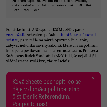
zákonem zajistí nezávislost na politicích. Své sliby
ovšem odmítá dodržet, upozorňoval Jakub Michálek.
Foto Piráti, Flickr
Politické hnutí ANO spolu s KSČM a SPD v pátek
znemožnilo
schválení pořadu
mimořádné sněmovní
schůze
, jež se měla na návrh opozice v čele Piráty
zabývat několika návrhy zákonů, které cílí na potírání
korupce a posilování transparentnosti státu. Předseda
Sněmovny Radek Vondráček (ANO) řekl, že nejsilnější
vládní strana svolá brzy vlastní schůzi.
×
Když chcete pochopit, co se
děje v domácí politice, stačí
číst Deník Referendum.
Podpořte nás!