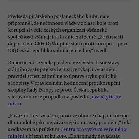
Předseda pirátského poslaneckého klubu dále
připomněl, že nečinnosti vlády v oblasti boje proti
korupci si vedle českých organizací občanské
společnosti všímají i za hranicemi země. „Ze čtrnácti
doporučení GRECO (Skupina států proti korupci — pozn.
DR) Česká republika splnila jen jedno,“ uvedl.
Doporučení se vedle posílení nezávislosti soustavy
státního zastupitelství a justice týkají i vyjasnění
pravidel střetu zájmů nebo úpravy styku politiků
s lobbisty. V pravidelném hodnocení protikorupční
skupiny Rady Evropy se proto Česká republika
v letošním roce propadla na poslední,
dvaačtyřicáté
místo
.
„Považuji to za zvláštní, protože občané chápou korupci
dlouhodobě jako nejzávažnější současný problém,“ řekl
s odkazem na průzkum
Centra pro výzkum veřejného
mínění
z března roku 2019. „Dohromady devadesát