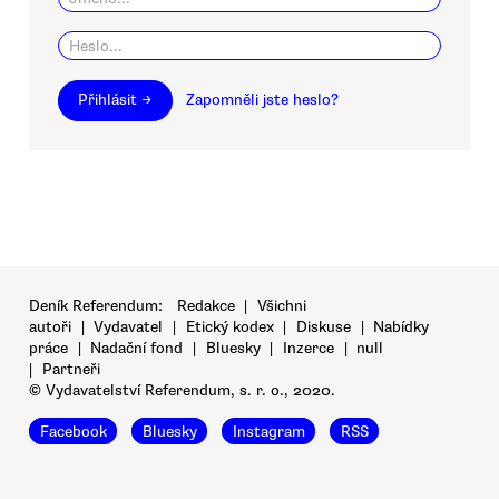
Přihlásit →
Zapomněli jste heslo?
Deník Referendum:
Redakce
|
Všichni
autoři
|
Vydavatel
|
Etický kodex
|
Diskuse
|
Nabídky
práce
|
Nadační fond
|
Bluesky
|
Inzerce
|
null
|
Partneři
© Vydavatelství Referendum, s. r. o., 2020.
Facebook
Bluesky
Instagram
RSS