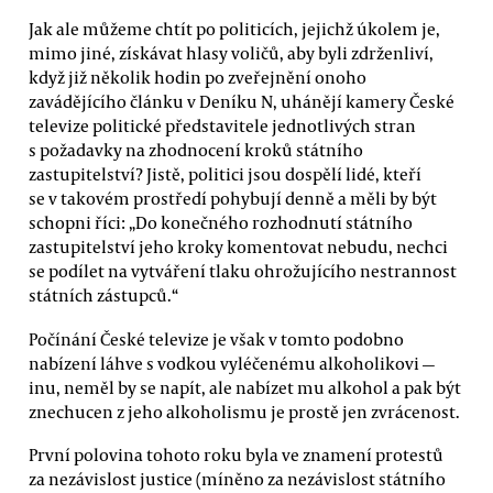
Jak ale můžeme chtít po politicích, jejichž úkolem je,
mimo jiné, získávat hlasy voličů, aby byli zdrženliví,
když již několik hodin po zveřejnění onoho
zavádějícího článku v Deníku N, uhánějí kamery České
televize politické představitele jednotlivých stran
s požadavky na zhodnocení kroků státního
zastupitelství? Jistě, politici jsou dospělí lidé, kteří
se v takovém prostředí pohybují denně a měli by být
schopni říci: „Do konečného rozhodnutí státního
zastupitelství jeho kroky komentovat nebudu, nechci
se podílet na vytváření tlaku ohrožujícího nestrannost
státních zástupců.“
Počínání České televize je však v tomto podobno
nabízení láhve s vodkou vyléčenému alkoholikovi —
inu, neměl by se napít, ale nabízet mu alkohol a pak být
znechucen z jeho alkoholismu je prostě jen zvrácenost.
První polovina tohoto roku byla ve znamení protestů
za nezávislost justice (míněno za nezávislost státního