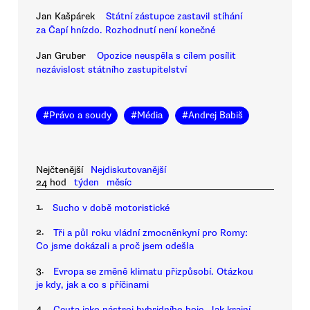
Jan Kašpárek
Státní zástupce zastavil stíhání
za Čapí hnízdo. Rozhodnutí není konečné
Jan Gruber
Opozice neuspěla s cílem posílit
nezávislost státního zastupitelství
#
Právo a soudy
#
Média
#
Andrej Babiš
Nejčtenější
Nejdiskutovanější
24 hod
týden
měsíc
1.
Sucho v době motoristické
2.
Tři a půl roku vládní zmocněnkyní pro Romy:
Co jsme dokázali a proč jsem odešla
3.
Evropa se změně klimatu přizpůsobí. Otázkou
je kdy, jak a co s příčinami
4.
Ceuta jako nástroj hybridního boje. Jak krajní