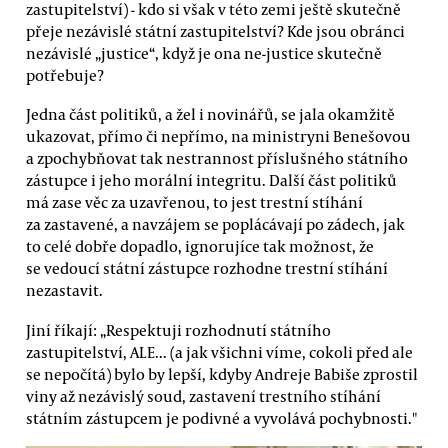
zastupitelství) - kdo si však v této zemi ještě skutečně
přeje nezávislé státní zastupitelství? Kde jsou obránci
nezávislé „justice“, když je ona ne-justice skutečně
potřebuje?
Jedna část politiků, a žel i novinářů, se jala okamžitě
ukazovat, přímo či nepřímo, na ministryni Benešovou
a zpochybňovat tak nestrannost příslušného státního
zástupce i jeho morální integritu. Další část politiků
má zase věc za uzavřenou, to jest trestní stíhání
za zastavené, a navzájem se poplácávají po zádech, jak
to celé dobře dopadlo, ignorujíce tak možnost, že
se vedoucí státní zástupce rozhodne trestní stíhání
nezastavit.
Jiní říkají: „Respektuji rozhodnutí státního
zastupitelství, ALE... (a jak všichni víme, cokoli před ale
se nepočítá) bylo by lepší, kdyby Andreje Babiše zprostil
viny až nezávislý soud, zastavení trestního stíhání
státním zástupcem je podivné a vyvolává pochybnosti."