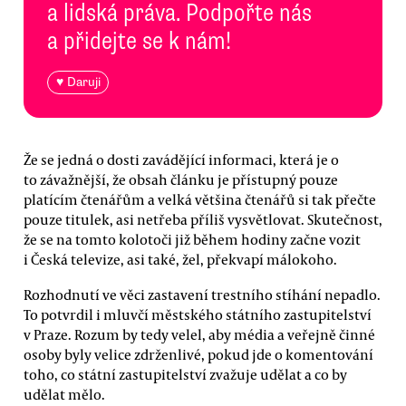
a lidská práva. Podpořte nás
a přidejte se k nám!
♥ Daruji
Že se jedná o dosti zavádějící informaci, která je o
to závažnější, že obsah článku je přístupný pouze
platícím čtenářům a velká většina čtenářů si tak přečte
pouze titulek, asi netřeba příliš vysvětlovat. Skutečnost,
že se na tomto kolotoči již během hodiny začne vozit
i Česká televize, asi také, žel, překvapí málokoho.
Rozhodnutí ve věci zastavení trestního stíhání nepadlo.
To potvrdil i mluvčí městského státního zastupitelství
v Praze. Rozum by tedy velel, aby média a veřejně činné
osoby byly velice zdrženlivé, pokud jde o komentování
toho, co státní zastupitelství zvažuje udělat a co by
udělat mělo.