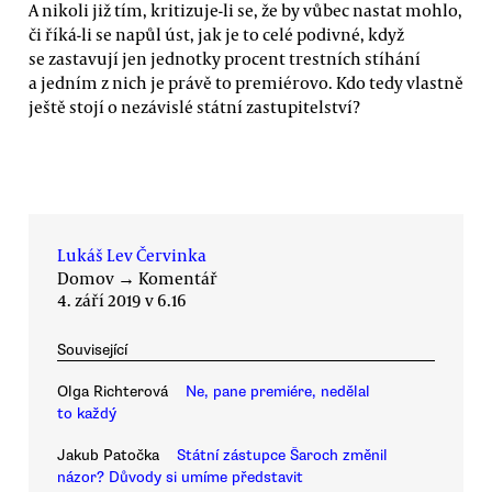
A nikoli již tím, kritizuje-li se, že by vůbec nastat mohlo,
či říká-li se napůl úst, jak je to celé podivné, když
se zastavují jen jednotky procent trestních stíhání
a jedním z nich je právě to premiérovo. Kdo tedy vlastně
ještě stojí o nezávislé státní zastupitelství?
Lukáš Lev Červinka
Domov
→
Komentář
4. září 2019 v 6.16
Související
Olga Richterová
Ne, pane premiére, nedělal
to každý
Jakub Patočka
Státní zástupce Šaroch změnil
názor? Důvody si umíme představit