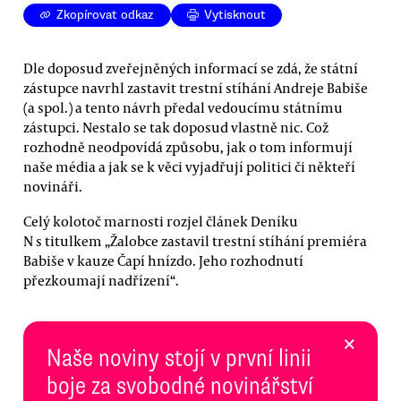
Zkopírovat odkaz
Vytisknout
Dle doposud zveřejněných informací se zdá, že státní
zástupce navrhl zastavit trestní stíhání Andreje Babiše
(a spol.) a tento návrh předal vedoucímu státnímu
zástupci. Nestalo se tak doposud vlastně nic. Což
rozhodně neodpovídá způsobu, jak o tom informují
naše média a jak se k věci vyjadřují politici či někteří
novináři.
Celý kolotoč marnosti rozjel článek Deníku
N s titulkem „Žalobce zastavil trestní stíhání premiéra
Babiše v kauze Čapí hnízdo. Jeho rozhodnutí
přezkoumají nadřízení“.
×
Naše noviny stojí v první linii
boje za svobodné novinářství