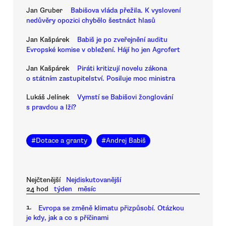
Jan Gruber
Babišova vláda přežila. K vyslovení
nedůvěry opozici chybělo šestnáct hlasů
Jan Kašpárek
Babiš je po zveřejnění auditu
Evropské komise v obležení. Hájí ho jen Agrofert
Jan Kašpárek
Piráti kritizují novelu zákona
o státním zastupitelství. Posiluje moc ministra
Lukáš Jelínek
Vymstí se Babišovi žonglování
s pravdou a lží?
#
Dotace a granty
#
Andrej Babiš
Nejčtenější
Nejdiskutovanější
24 hod
týden
měsíc
1.
Evropa se změně klimatu přizpůsobí. Otázkou
je kdy, jak a co s příčinami