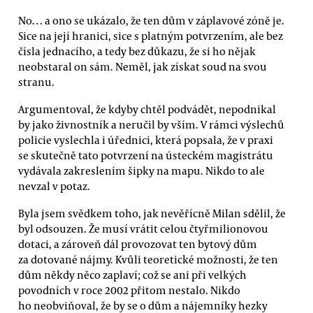
No… a ono se ukázalo, že ten dům v záplavové zóně je.
Sice na její hranici, sice s platným potvrzením, ale bez
čísla jednacího, a tedy bez důkazu, že si ho nějak
neobstaral on sám. Neměl, jak získat soud na svou
stranu.
Argumentoval, že kdyby chtěl podvádět, nepodnikal
by jako živnostník a neručil by vším. V rámci výslechů
policie vyslechla i úřednici, která popsala, že v praxi
se skutečně tato potvrzení na ústeckém magistrátu
vydávala zakreslením šipky na mapu. Nikdo to ale
nevzal v potaz.
Byla jsem svědkem toho, jak nevěřícně Milan sdělil, že
byl odsouzen. Že musí vrátit celou čtyřmilionovou
dotaci, a zároveň dál provozovat ten bytový dům
za dotované nájmy. Kvůli teoretické možnosti, že ten
dům někdy něco zaplaví; což se ani při velkých
povodních v roce 2002 přitom nestalo. Nikdo
ho neobviňoval, že by se o dům a nájemníky hezky