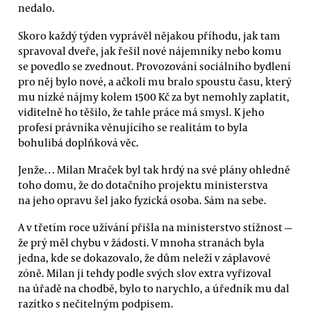
nedalo.
Skoro každý týden vyprávěl nějakou příhodu, jak tam
spravoval dveře, jak řešil nové nájemníky nebo komu
se povedlo se zvednout. Provozování sociálního bydlení
pro něj bylo nové, a ačkoli mu bralo spoustu času, který
mu nízké nájmy kolem 1500 Kč za byt nemohly zaplatit,
viditelně ho těšilo, že tahle práce má smysl. K jeho
profesi právníka věnujícího se realitám to byla
bohulibá doplňková věc.
Jenže… Milan Mraček byl tak hrdý na své plány ohledně
toho domu, že do dotačního projektu ministerstva
na jeho opravu šel jako fyzická osoba. Sám na sebe.
A v třetím roce užívání přišla na ministerstvo stížnost —
že prý měl chybu v žádosti. V mnoha stranách byla
jedna, kde se dokazovalo, že dům neleží v záplavové
zóně. Milan ji tehdy podle svých slov extra vyřizoval
na úřadě na chodbě, bylo to narychlo, a úředník mu dal
razítko s nečitelným podpisem.