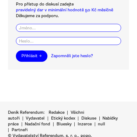
Pro přístup do diskusí zadejte
pravidelný dar v minimální hodnotě 50 Kč měsíčně
Děkujeme za podporu.
Přihlásit →
Zapomněli jste heslo?
Deník Referendum:
Redakce
|
Všichni
autoři
|
Vydavatel
|
Etický kodex
|
Diskuse
|
Nabídky
práce
|
Nadační fond
|
Bluesky
|
Inzerce
|
null
|
Partneři
© Vydavatelství Referendum, s. r. o., 2020.