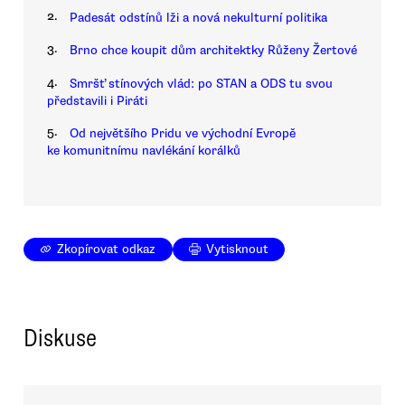
2.
Padesát odstínů lži a nová nekulturní politika
3.
Brno chce koupit dům architektky Růženy Žertové
4.
Smršť stínových vlád: po STAN a ODS tu svou
představili i Piráti
5.
Od největšího Pridu ve východní Evropě
ke komunitnímu navlékání korálků
Zkopírovat odkaz
Vytisknout
Diskuse