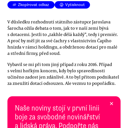
Zkopírovat odkaz
Vytisknout
V důsledku rozhodnutí státního zástupce Jaroslava
Šarocha ožila debata o tom, jak to v naší zemi bývá
s dotacemi. Jestli to „takhle dělá každý”, tedy i premiér.
A proč by měl jít za své čachry s vlastnictvím Čapího
hnízda v rámci holdingu, a obdrženou dotací pro malé
a střední firmy, před soud.
Vybavil se mi při tom jiný případ z roku 2016. Případ
s velmi hořkým koncem, kdy bylo spravedlnosti
učiněno zadost jen zdánlivě. A to byl přitom podnikatel
za zneužití dotací odsouzen. Ale vezmu to popořádku.
×
Naše noviny stojí v první linii
boje za svobodné novinářství
a lidská práva. Podpořte nás