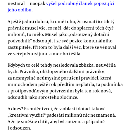
nestaral — naopak
vyšel podrobný článek popisující
jeho oblibu
.
A ještě jednu dohru, kromě toho, že osmatřicetiletý
právník musel vše, co měl, dát do splacení těch čtyř
milionů, to mělo. Musel jako „odsouzený dotační
podvodník“ odstoupit i ze své pozice komunálního
zastupitele. Přitom to byla další věc, které se věnoval
ve veřejném zájmu, a moc ho těšila.
Kdybych to celé tehdy nesledovala zblízka, neuvěřila
bych. Právníka, obklopeného dalšími právníky,
za nesmyslné neúmyslné porušení pravidel, která
mimochodem ještě rok předtím neplatila, ta podmínka
s protipovodňovým potvrzením byla ten rok nová,
odsoudili jako sprostého zločince.
A dnes? Premiér tvrdí, že v oblasti dotací takové
„kreativní využití“ padesáti milionů nic neznamená.
A že je směšné chtít, aby byl souzen, a případně
i odsouzen.