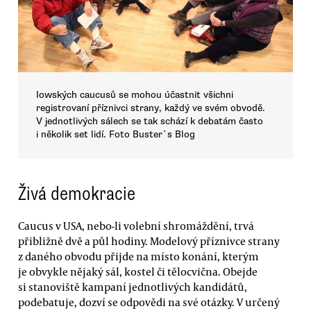
Iowských caucusů se mohou účastnit všichni
registrovaní příznivci strany, každý ve svém obvodě.
V jednotlivých sálech se tak schází k debatám často
i několik set lidí. Foto Buster´s Blog
Živá demokracie
Caucus v USA, nebo-li volební shromáždění, trvá
přibližně dvě a půl hodiny. Modelový příznivce strany
z daného obvodu přijde na místo konání, kterým
je obvykle nějaký sál, kostel či tělocvična. Obejde
si stanoviště kampaní jednotlivých kandidátů,
podebatuje, dozví se odpovědi na své otázky. V určený