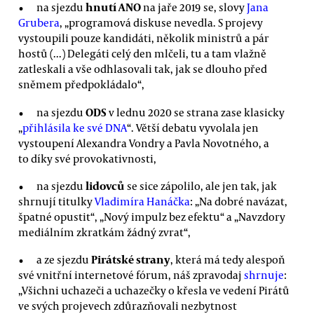
hnutí ANO
na sjezdu
na jaře 2019 se, slovy
Jana
Grubera
, „programová diskuse nevedla. S projevy
vystoupili pouze kandidáti, několik ministrů a pár
hostů (...) Delegáti celý den mlčeli, tu a tam vlažně
zatleskali a vše odhlasovali tak, jak se dlouho před
sněmem předpokládalo“,
ODS
na sjezdu
v lednu 2020 se strana zase klasicky
„
přihlásila ke své DNA
“. Větší debatu vyvolala jen
vystoupení Alexandra Vondry a Pavla Novotného, a
to díky své provokativnosti,
lidovců
na sjezdu
se sice zápolilo, ale jen tak, jak
shrnují titulky
Vladimíra Hanáčka
: „Na dobré navázat,
špatné opustit“, „Nový impulz bez efektu“ a „Navzdory
mediálním zkratkám žádný zvrat“,
Pirátské strany
a ze sjezdu
, která má tedy alespoň
své vnitřní internetové fórum, náš zpravodaj
shrnuje
:
„Všichni uchazeči a uchazečky o křesla ve vedení Pirátů
ve svých projevech zdůrazňovali nezbytnost