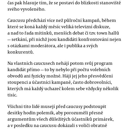
čas pak hlasuje tím, že se postaví do blízkosti stanoviště
svého vyvoleného.
Caucusu předchází více než půlroční kampaň, během
které se koná každý měsíc veliká televizní diskuze,
a nad to řada mítinků, menších debat či tzv. town hallů
— setkání, při nichž jsou kandidáti konfrontováni nejen
s otázkami moderátora, ale i publika a svých
konkurentů.
Na vlastních caucusech nehájí potom svůj program
kandidát přímo — to by nebylo při počtu volebních
obvodů ani fyzicky možné. Hájí jej jeho přesvědčení
stoupenci a účastníci kampaně, často dobrovolníci,
kterých má každý uchazeč kolem sebe vždycky několik
tisíc.
Všichni tito lidé musejí před caucusy podstoupit
desítky hodin polemik, aby porozuměli přesně
argumentům všech důležitých účastníků primárek,
a v posledku na caucusu dokázali s voliči obratně