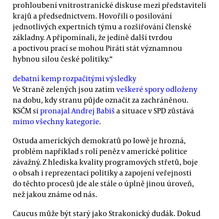
prohloubení vnitrostranické diskuse mezi představiteli
krajů a předsednictvem. Hovořili o posilování
jednotlivých expertních týmu a rozšiřování členské
základny. A připomínali, že jedině další tvrdou
a poctivou prací se mohou Piráti stát významnou
hybnou silou české politiky.“
debatní kemp
rozpačitými výsledky
Ve Straně zelených jsou zatím
veškeré spory odloženy
na dobu, kdy stranu půjde označit za zachráněnou.
KSČM si
pronajal Andrej Babiš
a situace v SPD zůstává
mimo všechny kategorie
.
Ostuda amerických demokratů po Iowě je hrozná,
problém například s rolí peněz v americké politice
závažný. Z hlediska kvality programových střetů, boje
o obsah i reprezentaci politiky a zapojení veřejnosti
do těchto procesů jde ale stále o úplně jinou úroveň,
než jakou známe od nás.
Caucus může být starý jako Strakonický dudák. Dokud