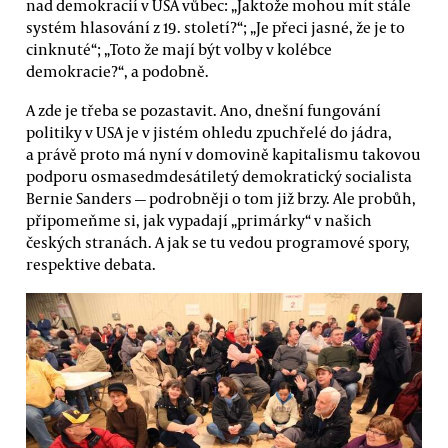
nad demokracií v USA vůbec: „Jaktože mohou mít stále
systém hlasování z 19. století?“; „Je přeci jasné, že je to
cinknuté“; „Toto že mají být volby v kolébce
demokracie?“, a podobně.
A zde je třeba se pozastavit. Ano, dnešní fungování
politiky v USA je v jistém ohledu zpuchřelé do jádra,
a právě proto má nyní v domovině kapitalismu takovou
podporu osmasedmdesátiletý demokratický socialista
Bernie Sanders — podrobněji o tom již brzy. Ale probůh,
připomeňme si, jak vypadají „primárky“ v našich
českých stranách. A jak se tu vedou programové spory,
respektive debata.