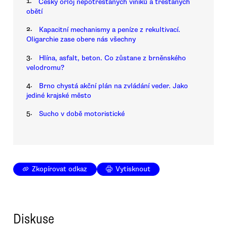
1.
Český orloj nepotrestaných viníků a trestaných
obětí
2.
Kapacitní mechanismy a peníze z rekultivací.
Oligarchie zase obere nás všechny
3.
Hlína, asfalt, beton. Co zůstane z brněnského
velodromu?
4.
Brno chystá akční plán na zvládání veder. Jako
jediné krajské město
5.
Sucho v době motoristické
Zkopírovat odkaz
Vytisknout
Diskuse