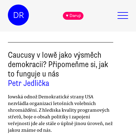
DR
♥ Daruji
Caucusy v Iowě jako výsměch
demokracii? Připomeňme si, jak
to funguje u nás
Petr Jedlička
Iowská odnož Demokratické strany USA
nezvládla organizaci letošních volebních
shromáždění. Z hlediska kvality programových
střetů, boje o obsah politiky i zapojení
veřejnosti jde ale stále o úplně jinou úroveň, než
jakou známe od nás.