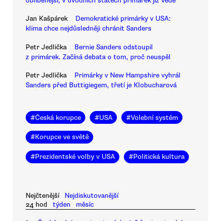
oblíbenější, v úvodních státech primárek již vede
Jan Kašpárek
Demokratické primárky v USA:
klima chce nejdůsledněji chránit Sanders
Petr Jedlička
Bernie Sanders odstoupil
z primárek. Začíná debata o tom, proč neuspěl
Petr Jedlička
Primárky v New Hampshire vyhrál
Sanders před Buttigiegem, třetí je Klobucharová
#
Česká korupce
#
USA
#
Volební systém
#
Korupce ve světě
#
Prezidentské volby v USA
#
Politická kultura
Nejčtenější
Nejdiskutovanější
24 hod
týden
měsíc