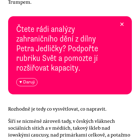
Trumpem.
×
Čtete rádi analýzy
zahraničního dění z dílny
Petra Jedličky? Podpořte
rubriku Svět a pomozte jí
rozšiřovat kapacity.
♥ Daruji
Rozhodně je tedy co vysvětlovat, co napravit.
Šíří se nicméně zároveň tady, v českých vláknech
sociálních sítích a v médiích, takový škleb nad
iowskými caucusy, nad primárkami celkově, a potažmo