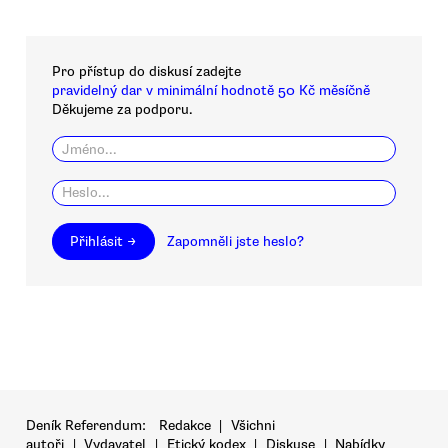
Pro přístup do diskusí zadejte
pravidelný dar v minimální hodnotě 50 Kč měsíčně
Děkujeme za podporu.
Přihlásit →
Zapomněli jste heslo?
Deník Referendum:
Redakce
|
Všichni
autoři
|
Vydavatel
|
Etický kodex
|
Diskuse
|
Nabídky