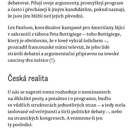
debatovat. Pilují svoje argumenty, promýšlejí program
a často i přecházejí k jiným kandidátům, pokud naznají,
že jsou jim bližší než jejich původní.
Lex Paulson, koordinátor kampaně pro Američany žijící
v zahraničí z tábora Peta Buttigiege — toho Buttigiege,
který je obviňován, že v Iowě vyhrál šolichem —,
prozradil francouzské státní televizi, že jeho lidé
strávili debatní a argumentační přípravou na iowské
caucusy dva měsíce (!).
Česká realita
U nás se naproti tomu rozhoduje o nominantech
na důležité posty, a potažmo i o programu, buďto
ve vůdčích strukturách jednotlivých stran — a tedy zcela
izolovaně od veřejnosti a širší politické debaty —, nebo
na stranických kongresech. A vezmeme-li jen
ty poslední: