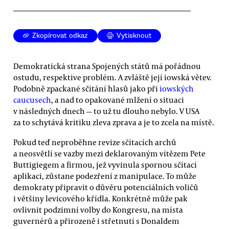
Zkopírovat odkaz
Vytisknout
Demokratická strana Spojených států má pořádnou
ostudu, respektive problém. A zvláště její iowská větev.
Podobně zpackané sčítání hlasů jako při
iowských
caucusech
, a nad to opakované mlžení o situaci
v následných dnech — to už tu dlouho nebylo. V USA
za to schytává kritiku zleva zprava a je to zcela na místě.
Pokud teď neproběhne revize sčítacích archů
a neosvětlí se vazby mezi deklarovaným vítězem Pete
Buttigiegem a firmou, jež vyvinula spornou sčítací
aplikaci, zůstane podezření z manipulace. To může
demokraty připravit o důvěru potenciálních voličů
i většiny levicového křídla. Konkrétně může pak
ovlivnit podzimní volby do Kongresu, na místa
guvernérů a přirozeně i střetnutí s Donaldem